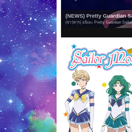
(News) Pretty Guardian Sai
(ข่าวสาร) Pretty Guardian Sailor Moo
1
2
3
4
5