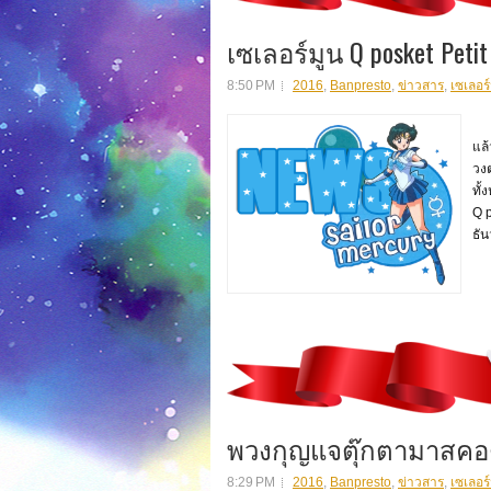
เซเลอร์มูน Q posket Petit 
8:50 PM
2016
,
Banpresto
,
ข่าวสาร
,
เซเลอร์
สิ
แล
วง
ทั้
Q p
ธัน
พวงกุญแจตุ๊กตามาสคอต 
8:29 PM
2016
,
Banpresto
,
ข่าวสาร
,
เซเลอร์