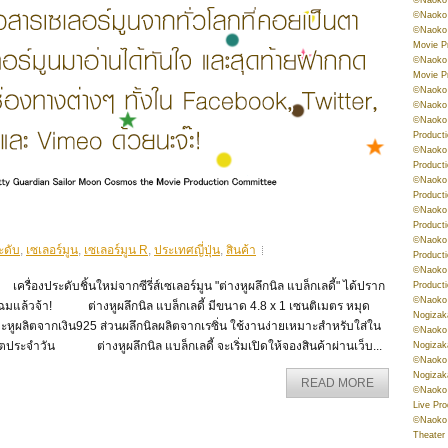
©Naoko 
©Naoko 
Movie P
©Naoko 
Movie P
©Naoko 
©Naoko
©Naoko 
Product
©Naoko 
Product
©Naoko 
Product
©Naoko 
Product
©Naoko 
ะดับ
,
เซเลอร์มูน
,
เซเลอร์มูน R
,
ประเทศญี่ปุ่น
,
สินค้า
Product
©Naoko 
ื่องประดับชิ้นใหม่จากซีรี่ส์เซเลอร์มูน "ต่างหูผลึกนิล แบล็กเลดี้" ได้ปราก
Product
©Naoko 
ฉมแล้วจ้า! ต่างหูผลึกนิล แบล็กเลดี้ มีขนาด 4.8 x 1 เซนติเมตร หมุด
Nogizak
ะหูผลิตจากเงิน925 ส่วนผลึกนิลผลิตจากเรซิ่น ใช้งานง่ายเหมาะสำหรับใส่ใน
©Naoko 
ิตประจำวัน ต่างหูผลึกนิล แบล็กเลดี้ จะเริ่มเปิดให้จองสินค้าผ่านเว็บ...
Nogizak
©Naoko 
Nogizak
READ MORE
©Naoko 
Live Pr
©Naoko 
Theater