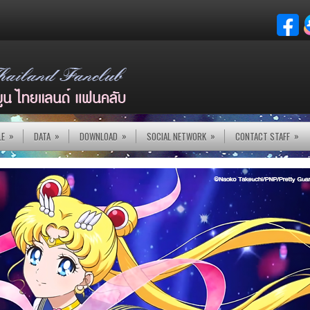
»
»
»
»
»
LE
DATA
DOWNLOAD
SOCIAL NETWORK
CONTACT STAFF