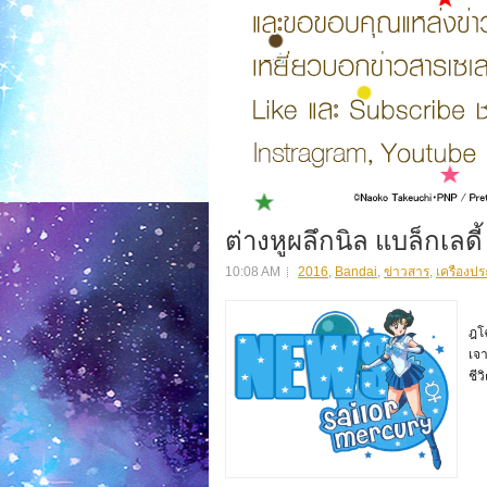
ต่างหูผลึกนิล แบล็กเลดี้
10:08 AM
2016
,
Bandai
,
ข่าวสาร
,
เครืองปร
เคร
ฎโ
เจา
ชีว