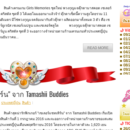
นค้าเครนเกม Girls Memories ชุดใหม่ พวงกุญแจตุ๊กตามาสคอต เซเลอร์
 คริสตัล ชุดที่ 3 ได้เผยโฉมออกมาแล้วจ้า! ตุ๊กตาเซ็ตนี้ความสูงโดยรวม 11
ติเมตร มีโซ่พวงกุญแจคล้องมากับตัวตุ๊กตา ผลิตออกมาทั้งหมด 3 ตัว คือ เซ
อร์ยูเรนัส เซเลอร์เนปจูน และเซเลอร์พลูโต พวงกุญแจตุ๊กตามาสคอต เซ
🌙 Vi
ร์มูน คริสตัล ชุดที่ 3 จะออกวางจำหน่ายตามร้านเครนเกมทั่วประเทศญี่ปุ่น
■ 09/
อนธันวาคม...
■ 01/
■ 02/
■ 04/
READ MORE
■ 04/
■ 07/
■ 08/
■ 08/
■ 09/
■ 09/
■ 10/
■ 10/
■ 08/
์น" จาก Tamashii Buddies
Storie
■ 09/
Storie
,
ประเทศญี่ปุ่น
,
สินค้า
■ 01/
Editio
■ 01/
ค้าสุดน่ารักฟิกเกอร์ "เซเลอร์แซทเทิร์น" จาก Tamashii Buddies เริ่มเปิด
Editio
งสินค้าวันที่ 1 กรกฎาคม 2016 และจะออกวางจำหน่ายตามร้านขายของสะสม
■ 03/
🌙 TI
่วประเทศญี่ปุ่นเดือนพฤศจิกายน 2016 โดยจะขายในราคาตัวละ 1,620 เยน
Editio
■ 26/