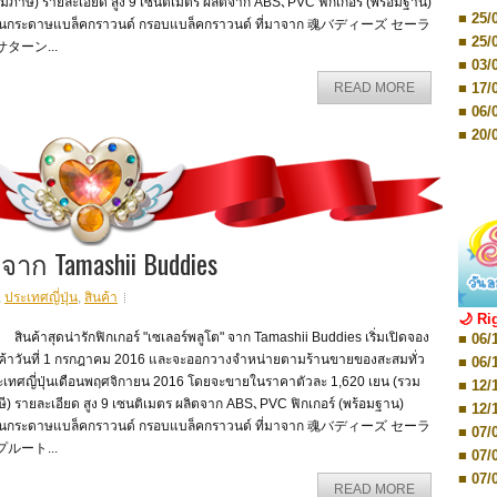
■ 03/
มภาษี) รายละเอียด สูง 9 เซนติเมตร ผลิตจาก ABS､PVC ฟิกเกอร์ (พร้อมฐาน)
Editio
■ 25/
่นกระดาษแบล็คกราวนด์ กรอบแบล็คกราวนด์ ที่มาจาก 魂バディーズ セーラ
■ 07/
■ 25/
サターン...
Editio
■ 03/
■ 07/
Editio
■ 17/
READ MORE
■ 11/
■ 06/
Editio
■ 01/
■ 20/
Editio
■ 20/
■ 03/
■ 29/
Editio
■ 04/
■ 29/
Editio
■ 10/
■ TBA
■ TBA
■ 10/
จาก Tamashii Buddies
■ 17/
■ 26/
,
ประเทศญี่ปุ่น
,
สินค้า
🌙 Ri
■ 08/
ค้าสุดน่ารักฟิกเกอร์ "เซเลอร์พลูโต" จาก Tamashii Buddies เริ่มเปิดจอง
■ 06/
■ 19/
นค้าวันที่ 1 กรกฎาคม 2016 และจะออกวางจำหน่ายตามร้านขายของสะสมทั่ว
■ 06/
■ 08/
ะเทศญี่ปุ่นเดือนพฤศจิกายน 2016 โดยจะขายในราคาตัวละ 1,620 เยน (รวม
■ 12/
■ 07/
ี) รายละเอียด สูง 9 เซนติเมตร ผลิตจาก ABS､PVC ฟิกเกอร์ (พร้อมฐาน)
■ 12/
■ 28/
่นกระดาษแบล็คกราวนด์ กรอบแบล็คกราวนด์ ที่มาจาก 魂バディーズ セーラ
■ 07/
■ 17/
プルート...
■ 07/
■ 17/
■ 07/
■ 01/
READ MORE