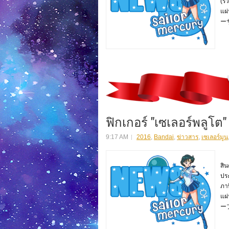
(รว
แผ
ー
ฟิกเกอร์ "เซเลอร์พลูโต" 
9:17 AM
2016
,
Bandai
,
ข่าวสาร
,
เซเลอร์มูน
สิน
สิ
ปร
ภาษ
แผ
ー