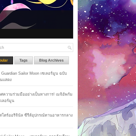
ly launches in April 2026.
 2026
pular
Tags
Blog Archives
y Guardian Sailor Moon เซเลอร์มูน ฉบับ
นแสดง
ศความร่วมมืออย่างเป็นทางการ! เมจิอัพกัม
เซเลอร์มูน
าสโตร์ออริจินัล ซีรีส์อุปกรณ์ทานอาหารกลาง