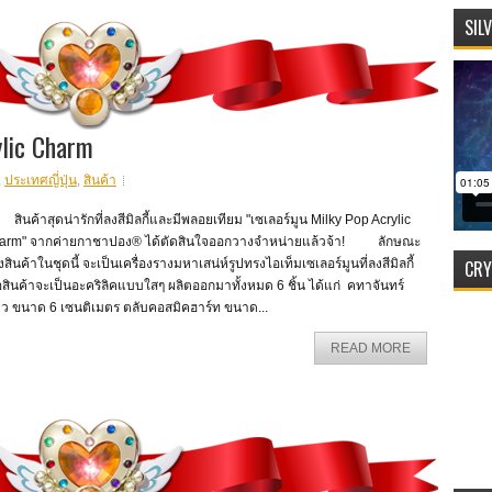
SIL
lic Charm
,
ประเทศญี่ปุ่น
,
สินค้า
ค้าสุดน่ารักที่ลงสีมิลกี้และมีพลอยเทียม "เซเลอร์มูน Milky Pop Acrylic
arm" จากค่ายกาชาปอง® ได้ตัดสินใจออกวางจำหน่ายแล้วจ้า! ลักษณะ
CRY
สินค้าในชุดนี้ จะเป็นเครื่องรางมหาเสน่ห์รูปทรงไอเท็มเซเลอร์มูนที่ลงสีมิลกี้
้อสินค้าจะเป็นอะคริลิคแบบใสๆ ผลิตออกมาทั้งหมด 6 ชิ้น ได้แก่ คทาจันทร์
้ยว ขนาด 6 เซนติเมตร ตลับคอสมิคฮาร์ท ขนาด...
READ MORE