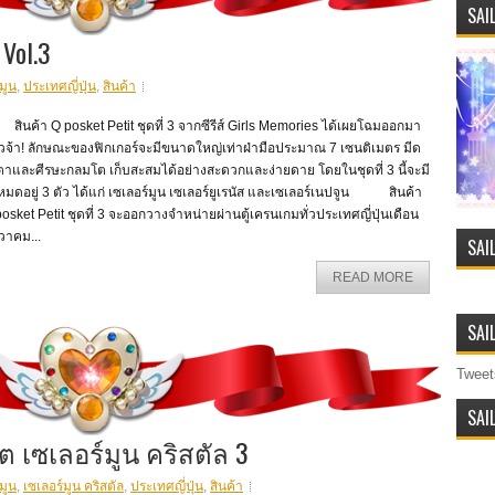
SAI
Vol.3
มูน
,
ประเทศญี่ปุ่น
,
สินค้า
นค้า Q posket Petit ชุดที่ 3 จากซีรีส์ Girls Memories ได้เผยโฉมออกมา
้วจ้า! ลักษณะของฟิกเกอร์จะมีขนาดใหญ่เท่าฝ่ามือประมาณ 7 เซนติเมตร มีด
ตาและศีรษะกลมโต เก็บสะสมได้อย่างสะดวกและง่ายดาย โดยในชุดที่ 3 นี้จะมี
งหมดอยู่ 3 ตัว ได้แก่ เซเลอร์มูน เซเลอร์ยูเรนัส และเซเลอร์เนปจูน สินค้า
osket Petit ชุดที่ 3 จะออกวางจำหน่ายผ่านตู้เครนเกมทั่วประเทศญี่ปุ่นเดือน
วาคม...
SAI
READ MORE
SAI
Tweet
SAI
เซเลอร์มูน คริสตัล 3
มูน
,
เซเลอร์มูน คริสตัล
,
ประเทศญี่ปุ่น
,
สินค้า