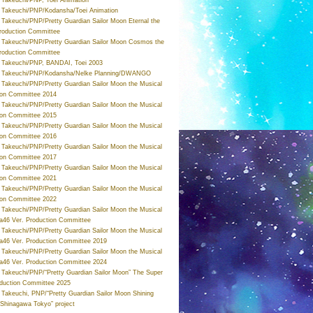
Takeuchi/PNP/Kodansha/Toei Animation
Takeuchi/PNP/Pretty Guardian Sailor Moon Eternal the
roduction Committee
Takeuchi/PNP/Pretty Guardian Sailor Moon Cosmos the
roduction Committee
Takeuchi/PNP, BANDAI, Toei 2003
 Takeuchi/PNP/Kodansha/Nelke Planning/DWANGO
Takeuchi/PNP/Pretty Guardian Sailor Moon the Musical
ion Committee 2014
Takeuchi/PNP/Pretty Guardian Sailor Moon the Musical
ion Committee 2015
Takeuchi/PNP/Pretty Guardian Sailor Moon the Musical
ion Committee 2016
Takeuchi/PNP/Pretty Guardian Sailor Moon the Musical
ion Committee 2017
Takeuchi/PNP/Pretty Guardian Sailor Moon the Musical
ion Committee 2021
Takeuchi/PNP/Pretty Guardian Sailor Moon the Musical
ion Committee 2022
Takeuchi/PNP/Pretty Guardian Sailor Moon the Musical
a46 Ver. Production Committee
Takeuchi/PNP/Pretty Guardian Sailor Moon the Musical
a46 Ver. Production Committee 2019
Takeuchi/PNP/Pretty Guardian Sailor Moon the Musical
a46 Ver. Production Committee 2024
Takeuchi/PNP/“Pretty Guardian Sailor Moon” The Super
oduction Committee 2025
Takeuchi, PNP/“Pretty Guardian Sailor Moon Shining
 Shinagawa Tokyo” project