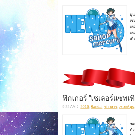
สิ
มูน
เซน
เล
เลอ
เดื
ฟิกเกอร์ "เซเลอร์แซทเทิร
9:22 AM
2016
,
Bandai
,
ข่าวสาร
,
เซเลอร์มูน
สิน
จอ
ทั