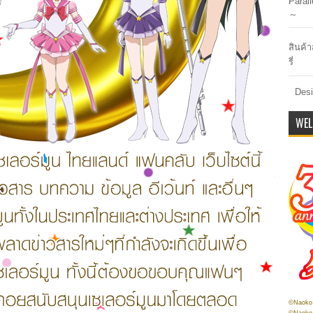
Paral
～
สินค้า
รี่
Desi
WEL
©Naoko 
©Naoko 