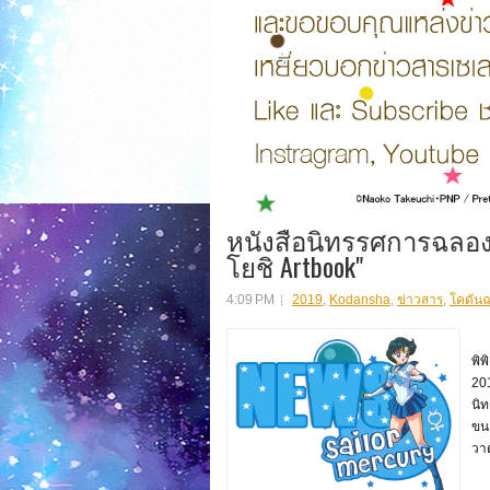
หนังสือนิทรรศการฉลอง
โยชิ Artbook"
4:09 PM
2019
,
Kodansha
,
ข่าวสาร
,
โคดัน
งา
พิพ
201
นิ
ขนา
วาด