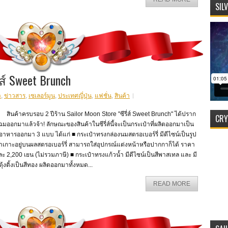
SIL
ส์ Sweet Brunch
า
,
ข่าวสาร
,
เซเลอร์มูน
,
ประเทศญี่ปุ่น
,
แฟชั่น
,
สินค้า
นค้าครบรอบ 2 ปีร้าน Sailor Moon Store "ซีรี่ส์ Sweet Brunch" ได้ปราก
CRY
มออกมาแล้วจ้า! ลักษณะของสินค้าในซีรี่ส์นี้จะเป็นกระเป๋าที่ผลิตออกมาเป็น
อาหารออกมา 3 แบบ ได้แก่ ■ กระเป๋าทรงกล่องนมสตรอเบอร์รี่ มีดีไซน์เป็นรูป
่าเกาะอยู่บนผลสตรอเบอร์รี่ สามารถใส่อุปกรณ์แต่งหน้าหรือปากกาก็ได้ ราคา
ะ 2,200 เยน (ไม่รวมภาษี) ■ กระเป๋าทรงแก้วน้ำ มีดีไซน์เป็นสีพาสเทล และ มี
ตุ้งติ้งเป็นสีทอง ผลิตออกมาทั้งหมด...
READ MORE