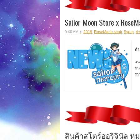
Sailor Moon Store x RoseMa
9:40 AM
2019
,
RoseMarie seoir
,
Syrup
,
ข่
แบ
ทำร
แบร
แนว
ขนม
รา
สินค้าสโตร์ออริจินัล ห