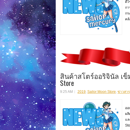
ดีไ
การ
กร
คล้
สินค้าสโตร์ออริจินัล เข
Store
9:25 AM
2019
,
Sailor Moon Store
,
ข่าวสาร
สิ
ออก
ผลิ
แล
Sto