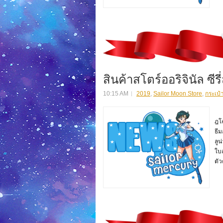
สินค้าสโตร์ออริจินัล ซีรี่
10:15 AM
2019
,
Sailor Moon Store
,
กระเป๋
สิ
ฎโฉ
ธีม
ลูน
ใบล
ตัว