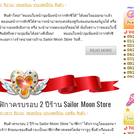
ร
,
จิปาถะ
,
เซเลอร์มูน
,
ประเทศญี่ปุ่น
,
สินค้า
นค้าใหม่! "หมอนใบหน้านุ่มนิ่มหน้ากากทักซิโด้" ได้เผยโฉมออกมาแล้ว
! หมอนหน้ากากทักซิโด้สามารถนำมาตกแต่งห้องคู่กับหมอนเซเลอร์มูนได้ หรือ
ำมาเอนหลังอิงกาย หรือ จะนำมากอดแน่นๆก็ย่อมได้ นั่นก็เพราะว่าหมอนใบนี้
🌙 Vi
สัมผัสถึงความนุ่มนิ่มได้อย่างดีเยี่ยม! หมอนใบหน้านุ่มนิ่มหน้ากากทักซิ
■ 09/
 จะออกวางจำหน่ายผ่านร้าน Sailor Moon Store วันที่...
■ 01/
■ 02/
■ 04/
READ MORE
■ 04/
■ 07/
■ 08/
■ 08/
■ 09/
■ 09/
■ 10/
■ 10/
■ 08/
Storie
■ 09/
ฬิกาครบรอบ 2 ปีร้าน Sailor Moon Store
Storie
■ 01/
Editio
ข่าวสาร
,
จิปาถะ
,
เซเลอร์มูน
,
ประเทศญี่ปุ่น
,
แฟชั่น
,
สินค้า
■ 01/
Editio
นค้าครบรอบ 2 ปีร้าน Sailor Moon Store "นาฬิกา" ได้ปรากฎโฉมออกมา
■ 03/
🌙 TI
วจ้า! ลักษณะของสินค้าจะเป็นนาฬิกาสีพาสเทลสไตล์ฮาราจูกุ ซึ่งตัวเรือนจะมี
Editio
■ 26/