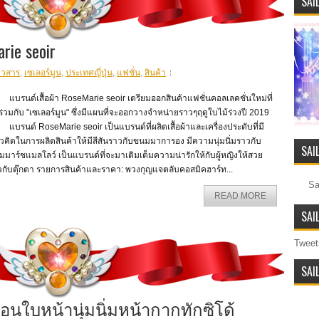
SAI
rie seoir
าวสาร
,
เซเลอร์มูน
,
ประเทศญี่ปุ่น
,
แฟชั่น
,
สินค้า
รนด์เสื้อผ้า RoseMarie seoir เตรียมออกสินค้าแฟชั่นคอลเลคชั่นใหม่ที่
่วมกับ "เซเลอร์มูน" ซึ่งมีแผนที่จะออกวางจำหน่ายราวๆฤดูใบไม้ร่วงปี 2019
นด์ RoseMarie seoir เป็นแบรนด์ที่ผลิตเสื้อผ้าและเครื่องประดับที่มี
คิดในการผลิตสินค้าให้มีสีสันราวกับขนมมาการอง มีความนุ่มนิ่มราวกับ
SAI
มาร์ชแมลโลว์ เป็นแบรนด์ที่จะมาเติมเต็มความน่ารักให้กับผู้หญิงให้สวย
วกับตุ๊กตา รายการสินค้าและราคา: พวงกุญแจตลับคอสมิคฮาร์ท...
Sa
READ MORE
SAI
Tweet
SAI
มอนใบหน้านุ่มนิ่มหน้ากากทักซิโด้