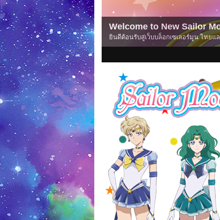
(NEWS) Pretty Guardian Sa
(ข่าวสาร) Pretty Guardian Sailor Moon
1
2
3
4
5