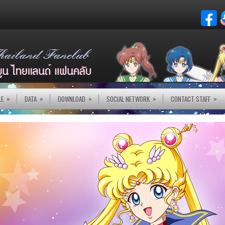
»
»
»
»
»
LE
DATA
DOWNLOAD
SOCIAL NETWORK
CONTACT STAFF