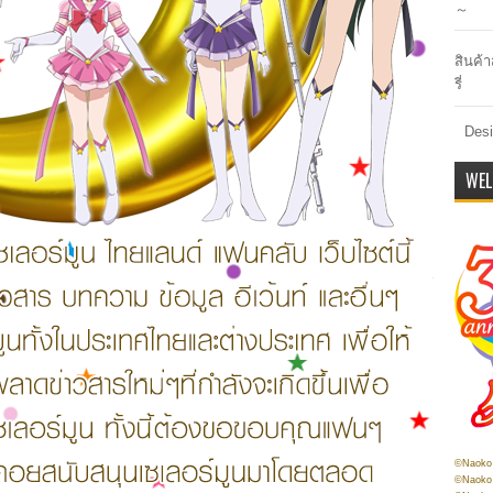
～
สินค้า
รี่
Desi
WEL
©Naoko 
©Naoko 