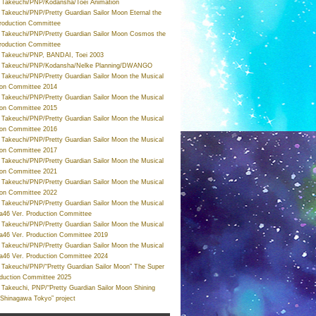
Takeuchi/PNP/Kodansha/Toei Animation
Takeuchi/PNP/Pretty Guardian Sailor Moon Eternal the
roduction Committee
Takeuchi/PNP/Pretty Guardian Sailor Moon Cosmos the
roduction Committee
Takeuchi/PNP, BANDAI, Toei 2003
 Takeuchi/PNP/Kodansha/Nelke Planning/DWANGO
Takeuchi/PNP/Pretty Guardian Sailor Moon the Musical
ion Committee 2014
Takeuchi/PNP/Pretty Guardian Sailor Moon the Musical
ion Committee 2015
Takeuchi/PNP/Pretty Guardian Sailor Moon the Musical
ion Committee 2016
Takeuchi/PNP/Pretty Guardian Sailor Moon the Musical
ion Committee 2017
Takeuchi/PNP/Pretty Guardian Sailor Moon the Musical
ion Committee 2021
Takeuchi/PNP/Pretty Guardian Sailor Moon the Musical
ion Committee 2022
Takeuchi/PNP/Pretty Guardian Sailor Moon the Musical
a46 Ver. Production Committee
Takeuchi/PNP/Pretty Guardian Sailor Moon the Musical
a46 Ver. Production Committee 2019
Takeuchi/PNP/Pretty Guardian Sailor Moon the Musical
a46 Ver. Production Committee 2024
Takeuchi/PNP/“Pretty Guardian Sailor Moon” The Super
oduction Committee 2025
Takeuchi, PNP/“Pretty Guardian Sailor Moon Shining
 Shinagawa Tokyo” project