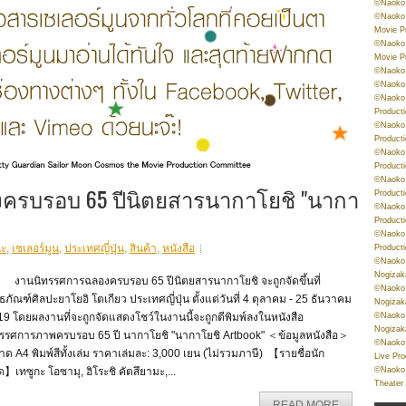
©Naoko 
©Naoko 
Movie P
©Naoko 
Movie P
©Naoko 
©Naoko
©Naoko 
Product
©Naoko 
Product
©Naoko 
Product
©Naoko 
ครบรอบ 65 ปีนิตยสารนากาโยชิ "นากา
Product
©Naoko 
Product
©Naoko 
ฉะ
,
เซเลอร์มูน
,
ประเทศญี่ปุ่น
,
สินค้า
,
หนังสือ
Product
©Naoko 
Nogizak
นนิทรรศการฉลองครบรอบ 65 ปีนิตยสารนากาโยชิ จะถูกจัดขึ้นที่
©Naoko 
ิธภัณฑ์ศิลปะยาโยอิ โตเกียว ประเทศญี่ปุ่น ตั้งแต่วันที่ 4 ตุลาคม - 25 ธันวาคม
Nogizak
©Naoko 
9 โดยผลงานที่จะถูกจัดแสดงโชว์ในงานนี้จะถูกตีพิมพ์ลงในหนังสือ
Nogizak
ทรรศการภาพครบรอบ 65 ปี นากาโยชิ "นากาโยชิ Artbook" ＜ข้อมูลหนังสือ＞
©Naoko 
ด A4 พิมพ์สีทั้งเล่ม ราคาเล่มละ: 3,000 เยน (ไม่รวมภาษี) 【รายชื่อนัก
Live Pr
©Naoko 
】เทซูกะ โอซามุ, ฮิโระชิ คัตสึยามะ,...
Theater
READ MORE