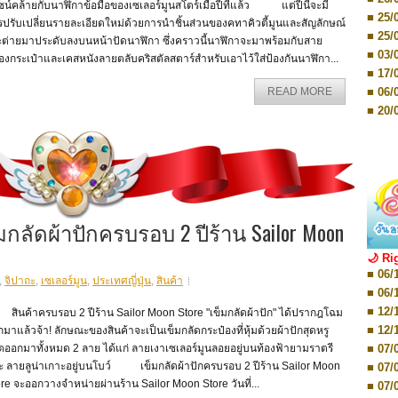
■ 03/
ซน์คล้ายกับนาฬิกาข้อมือของเซเลอร์มูนสโตร์เมื่อปีที่แล้ว แต่ปีนี้จะมี
Editio
■ 25/
ปรับเปลี่ยนรายละเอียดใหม่ด้วยการนำชิ้นส่วนของคทาคิวตี้มูนและสัญลักษณ์
■ 07/
■ 25/
ะต่ายมาประดับลงบนหน้าปัดนาฬิกา ซึ่งคราวนี้นาฬิกาจะมาพร้อมกับสาย
Editio
■ 03/
■ 07/
องกระเป๋าและเคสหนังลายตลับคริสตัลสตาร์สำหรับเอาไว้ใส่ป้องกันนาฬิกา...
Editio
■ 17/
■ 11/
■ 06/
READ MORE
Editio
■ 01/
■ 20/
Editio
■ 20/
■ 03/
■ 29/
Editio
■ 04/
■ 29/
Editio
■ 10/
■ TBA
■ TBA
■ 10/
■ 17/
็มกลัดผ้าปักครบรอบ 2 ปีร้าน Sailor Moon
■ 26/
🌙 Ri
■ 08/
■ 06/
■ 19/
,
จิปาถะ
,
เซเลอร์มูน
,
ประเทศญี่ปุ่น
,
สินค้า
■ 06/
■ 08/
■ 12/
นค้าครบรอบ 2 ปีร้าน Sailor Moon Store "เข็มกลัดผ้าปัก" ได้ปรากฎโฉม
■ 07/
■ 12/
มาแล้วจ้า! ลักษณะของสินค้าจะเป็นเข็มกลัดกระป๋องที่หุ้มด้วยผ้าปักสุดหรู
■ 28/
■ 07/
ตออกมาทั้งหมด 2 ลาย ได้แก่ ลายเงาเซเลอร์มูนลอยอยู่บนท้องฟ้ายามราตรี
■ 17/
ะ ลายลูน่าเกาะอยู่บนโบว์ เข็มกลัดผ้าปักครบรอบ 2 ปีร้าน Sailor Moon
■ 07/
■ 17/
re จะออกวางจำหน่ายผ่านร้าน Sailor Moon Store วันที่...
■ 07/
■ 01/