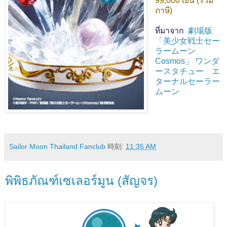
99,000 เยน (รวม
ภาษี)
ที่มาจาก
劇場版
「美少女戦士セー
ラームーン
Cosmos」 ワンダ
ースタチュー エ
ターナルセーラー
ムーン
Sailor Moon Thailand Fanclub
時刻:
11:35 AM
พิพิธภัณฑ์เซเลอร์มูน (สัญจร)