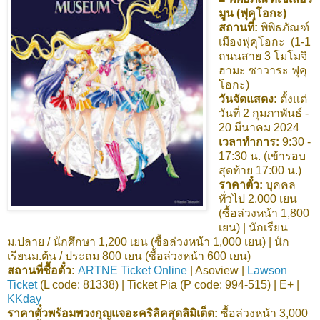
มูน (ฟุคุโอกะ)
สถานที่:
พิพิธภัณฑ์
เมืองฟุคุโอกะ (1-1
ถนนสาย 3 โมโมจิ
ฮามะ ซาวาระ ฟุคุ
โอกะ)
วันจัดแสดง:
ตั้งแต่
วันที่ 2 กุมภาพันธ์ -
20 มีนาคม 2024
เวลาทำการ:
9:30 -
17:30 น. (เข้ารอบ
สุดท้าย 17:00 น.)
ราคาตั๋ว:
บุคคล
ทั่วไป 2,000 เยน
(ซื้อล่วงหน้า 1,800
เยน) | นักเรียน
ม.ปลาย / นักศึกษา 1,200 เยน (ซื้อล่วงหน้า 1,000 เยน) | นัก
เรียนม.ต้น / ประถม 800 เยน (ซื้อล่วงหน้า 600 เยน)
สถานที่ซื้อตั๋ว:
ARTNE Ticket Online
| Asoview |
Lawson
Ticket
(L code: 81338) | Ticket Pia (P code: 994-515) | E+ |
KKday
ราคาตั๋วพร้อมพวงกุญแจอะคริลิคสุดลิมิเต็ต:
ซื้อล่วงหน้า 3,000