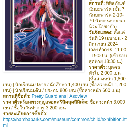
สถานที่:
พิพิธภัณฑ์
นัมบะพาร์ค (ชั้น 7
นัมบะพาร์ค 2-10-
70 นัมบะนะกะ นา
นิวะ โอซาก้า)
วันจัดแสดง:
ตั้งแต่
วันที่ 19 เมษายน - 2
มิถุนายน 2024
เวลาทำการ:
11:00
- 19:00 น. (เข้ารอบ
สุดท้าย 18:30 น.)
ราคาตั๋ว:
บุคคล
ทั่วไป 2,000 เยน
(ซื้อล่วงหน้า 1,800
เยน) | นักเรียนม.ปลาย / นักศึกษา 1,400 เยน (ซื้อล่วงหน้า 1,200
เยน) | นักเรียนม.ต้น / ประถม 800 เยน (ซื้อล่วงหน้า 600 เยน)
สถานที่ซื้อตั๋ว:
Pretty Guardians
|
Asoview
ราคาตั๋วพร้อมพวงกุญแจอะคริลิคสุดลิมิเต็ต:
ซื้อล่วงหน้า 3,000
เยน / ซื้อในวันทำการ 3,200 เยน
รายละเอียดการซื้อตั๋ว:
https://nambaparks.com/museum/common/child/exhibition.ht
ml