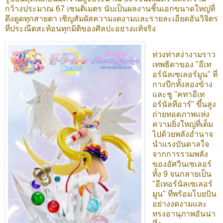
กว้างประมาณ 67 เซนติเมตร นับเป็นผลงานชิ้นเอกขนาดใหญ่ที่
ดึงดูดทุกสายตา เชิญสัมผัสความงดงามและรายละเอียดอันวิจิตร
ที่ประณีตสะท้อนทุกมิติของศิลปะอย่างแท้จริง
ท่วงท่าสง่างามราว
เทพธิดาของ "อีเท
อร์นัลเซเลอร์มูน" ที่
กางปีกทั้งสองข้าง
และชู "คทาอีเท
อร์นัลทีอาร์" ขึ้นสูง
ถ่ายทอดภาพแห่ง
ความยิ่งใหญ่ที่เต็ม
ไปด้วยพลังอำนาจ
นำแรงบันดาลใจ
จากการรวมพลัง
ของอัศวินเซเลอร์
ทั้ง 9 จนกลายเป็น
"อีเทอร์นัลเซเลอร์
มูน" ที่พร้อมโบยบิน
อย่างงดงามและ
ทรงอานุภาพอันน่า