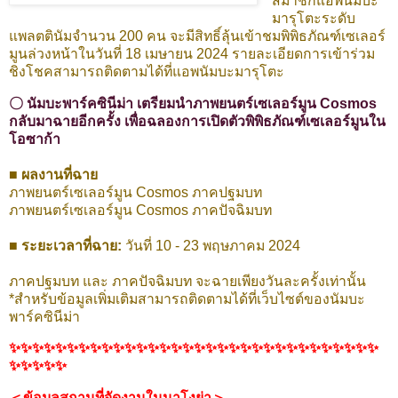
สมาชิกแอพนัมบะ
มารุโตะระดับ
แพลตตินัมจำนวน 200 คน จะมีสิทธิ์ลุ้นเข้าชมพิพิธภัณฑ์เซเลอร์
มูนล่วงหน้าในวันที่ 18 เมษายน 2024 รายละเอียดการเข้าร่วม
ชิงโชคสามารถติดตามได้ที่แอพนัมบะมารุโตะ
〇 นัมบะพาร์คซินีม่า เตรียมนำภาพยนตร์เซเลอร์มูน Cosmos
กลับมาฉายอีกครั้ง เพื่อฉลองการเปิดตัวพิพิธภัณฑ์เซเลอร์มูนใน
โอซาก้า
■ ผลงานที่ฉาย
ภาพยนตร์เซเลอร์มูน Cosmos ภาคปฐมบท
ภาพยนตร์เซเลอร์มูน Cosmos ภาคปัจฉิมบท
■ ระยะเวลาที่ฉาย:
วันที่ 10 - 23 พฤษภาคม 2024
ภาคปฐมบท และ ภาคปัจฉิมบท จะฉายเพียงวันละครั้งเท่านั้น
*สำหรับข้อมูลเพิ่มเติมสามารถติดตามได้ที่เว็บไซต์ของนัมบะ
พาร์คซินีม่า
✨✨✨✨✨✨✨✨✨✨✨
✨✨✨✨
✨✨✨✨✨✨✨✨✨✨✨✨✨✨✨✨✨
✨✨✨✨✨
＜ข้อมูลสถานที่จัดงานในนาโงย่า＞