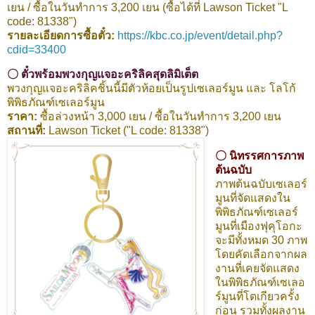
เยน / ซื้อในวันทำการ 3,200 เยน (ซื้อได้ที่ Lawson Ticket "L
code: 81338")
รายละเอียดการซื้อตั๋ว:
https://kbc.co.jp/event/detail.php?
cdid=33400
〇 ตั๋วพร้อมพวงกุญแจอะคริลิคสุดลิมิเต็ต
พวงกุญแจอะคริลิคชิ้นนี้มีตัวห้อยเป็นรูปเซเลอร์มูน และ โลโก้
พิพิธภัณฑ์เซเลอร์มูน
ราคา:
ซื้อล่วงหน้า 3,000 เยน / ซื้อในวันทำการ 3,200 เยน
สถานที่:
Lawson Ticket ("L code: 81338")
〇 นิทรรศการภาพ
ต้นฉบับ
ภาพต้นฉบับเซเลอร์
มูนที่จัดแสดงใน
พิพิธภัณฑ์เซเลอร์
มูนที่เมืองฟุคุโอกะ
จะมีทั้งหมด 30 ภาพ
โดยคัดเลือกจากผล
งานที่เคยจัดแสดง
ในพิพิธภัณฑ์เซเลอ
ร์มูนที่โตเกียวครั้ง
ก่อน รวมทั้งผลงาน