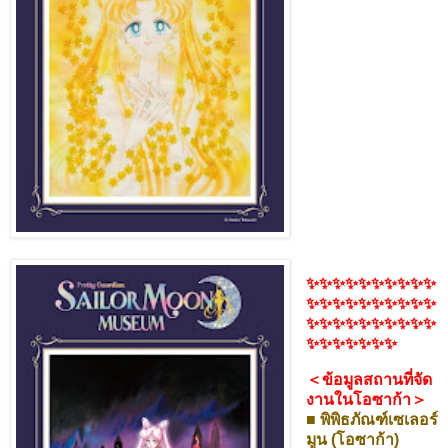
✨✨✨✨✨✨✨✨✨✨
✨
✨✨✨✨
✨✨✨✨✨
✨✨✨✨✨✨✨✨✨✨
✨✨
✨✨✨✨✨
＜ข้อมูลสถานที่จัด
งานในโอซาก้า＞
■ พิพิธภัณฑ์เซเลอร์
มูน (โอซาก้า)