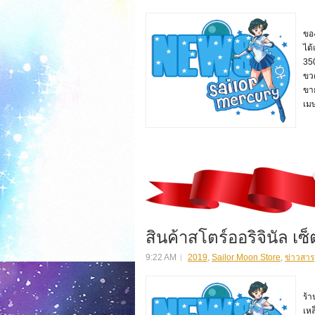
สิ
ของ
ได้
35
ขว
ขาย
เมษ
สินค้าสโตร์ออริจินัล เซ
9:22 AM
2019
,
Sailor Moon Store
,
ข่าวสาร
สิ
ร้า
เหล