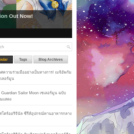
pular
Tags
Blog Archives
ศความร่วมมืออย่างเป็นทางการ! เมจิอัพกัม
เซเลอร์มูน
y Guardian Sailor Moon เซเลอร์มูน ฉบับ
นแสดง
าสโตร์ออริจินัล ซีรีส์อุปกรณ์ทานอาหารกลาง