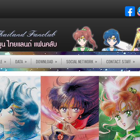
»
»
»
»
»
LE
DATA
DOWNLOAD
SOCIAL NETWORK
CONTACT STAFF