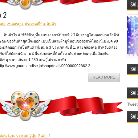
SAI
ิ 2
าถะ
,
เซเลอร์มูน
,
ประเทศญี่ปุ่น
,
สินค้า
ค้าใหม่ "ซีรี่ส์ผ้าปูที่นอนของอุซางิ" ชุดที่ 2 ได้ปรากฎโฉมออกมาแล้วจ้า!
ษณะของสินค้าชุดนี้จะออกแบบเป็นลายผ้าปูที่นอนของอุซางิในอะนิเมะยุค 90
งจะผลิตออกมาเป็นสินค้าทั้งหมด 3 ประเภท ดังนี้ 1. สายคล้องคอ สำหรับคล้อง
กับที่ใส่บัตรพนักงาน มีชิ้นส่วนเซฟตี้ติดตั้งมากับสายคล้อคอเพื่อป้องกัน
ัติเหตุ ราคาเส้นละ 1,280 เยน (ไม่รวมภาษี)
ttp://www.gourmandise.jp/shopdetail/000000002862 2....
SAI
READ MORE
SAI
Tweet
SAI
ซเลอร์มูน
,
ประเทศญี่ปุ่น
,
สินค้า