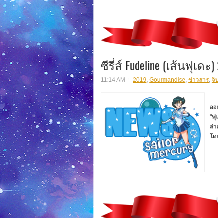
ซีรี่ส์ Fudeline (เส้นฟุเดะ)
11:14 AM
2019
,
Gourmandise
,
ข่าวสาร
,
จิ
สิน
ออก
"ฟุ
ล่า
โดย