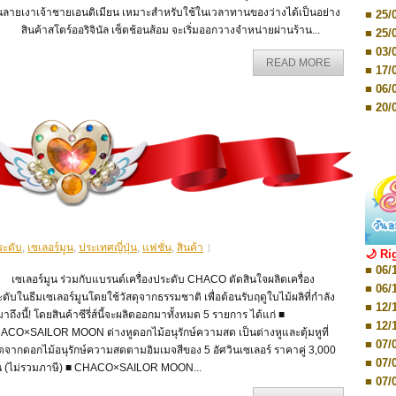
■ 03/
็นลายเงาเจ้าชายเอนดิเมียน เหมาะสำหรับใช้ในเวลาทานของว่างได้เป็นอย่าง
Editio
■ 25/
■ 07/
สินค้าสโตร์ออริจินัล เซ็ตช้อนส้อม จะเริ่มออกวางจำหน่ายผ่านร้าน...
■ 25/
Editio
■ 03/
■ 07/
READ MORE
Editio
■ 17/
■ 11/
■ 06/
Editio
■ 01/
■ 20/
Editio
■ 20/
■ 03/
■ 29/
Editio
■ 04/
■ 29/
Editio
■ 10/
■ TBA
■ TBA
■ 10/
■ 17/
■ 26/
ระดับ
,
เซเลอร์มูน
,
ประเทศญี่ปุ่น
,
แฟชั่น
,
สินค้า
🌙 Ri
■ 08/
■ 06/
■ 19/
เลอร์มูน ร่วมกับแบรนด์เครื่องประดับ CHACO ตัดสินใจผลิตเครื่อง
■ 06/
■ 08/
ดับในธีมเซเลอร์มูนโดยใช้วัสดุจากธรรมชาติ เพื่อต้อนรับฤดูใบไม้ผลิที่กำลัง
■ 12/
■ 07/
าถึงนี้! โดยสินค้าซีรี่ส์นี้จะผลิตออกมาทั้งหมด 5 รายการ ได้แก่ ■
■ 12/
■ 28/
ACO×SAILOR MOON ต่างหูดอกไม้อนุรักษ์ความสด เป็นต่างหูและตุ้มหูที่
■ 07/
■ 17/
ตจากดอกไม้อนุรักษ์ความสดตามอิมเมจสีของ 5 อัศวินเซเลอร์ ราคาคู่ 3,000
■ 07/
■ 17/
น (ไม่รวมภาษี) ■ CHACO×SAILOR MOON...
■ 07/
■ 01/