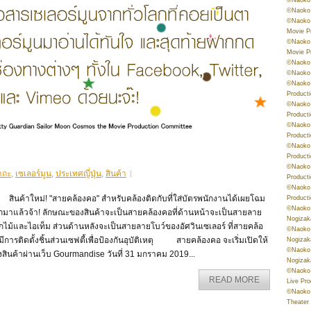
©Naoko 
©Naoko 
Movie P
©Naoko 
Movie P
©Naoko 
©Naoko
©Naoko 
Product
©Naoko 
Product
©Naoko 
Product
©Naoko 
Product
©Naoko 
าถะ
,
เซเลอร์มูน
,
ประเทศญี่ปุ่น
,
สินค้า
Product
©Naoko 
นค้าใหม่! "สายคล้องคอ" สำหรับคล้องติดกับที่ใส่บัตรพนักงานได้เผยโฉม
Product
©Naoko 
กมาแล้วจ้า! ลักษณะของสินค้าจะเป็นสายคล้องคอที่ด้านหน้าจะเป็นสายลาย
Nogizak
ไม้และไอเท็ม ส่วนด้านหลังจะเป็นสายลายโบว์ของอัศวินเซเลอร์ ที่สายคล้อ
©Naoko 
ีการติดตั้งชิ้นส่วนเซฟตี้เพื่อป้องกันอุบัติเหตุ สายคล้องคอ จะเริ่มเปิดให้
Nogizak
©Naoko 
สินค้าผ่านเว็บ Gourmandise วันที่ 31 มกราคม 2019...
Nogizak
©Naoko 
READ MORE
Live Pr
©Naoko 
Theater