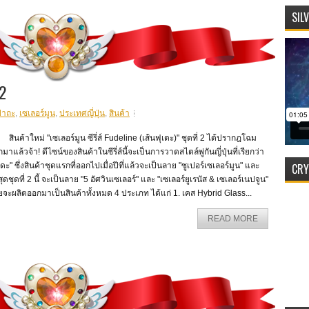
SIL
 2
ปาถะ
,
เซเลอร์มูน
,
ประเทศญี่ปุ่น
,
สินค้า
ค้าใหม่ "เซเลอร์มูน ซีรี่ส์ Fudeline (เส้นฟุเดะ)" ชุดที่ 2 ได้ปรากฎโฉม
มาแล้วจ้า! ดีไซน์ของสินค้าในซีรี่ส์นี้จะเป็นการวาดสไตล์พู่กันญี่ปุ่นที่เรียกว่า
CRY
เดะ" ซึ่งสินค้าชุดแรกที่ออกไปเมื่อปีที่แล้วจะเป็นลาย "ซูเปอร์เซเลอร์มูน" และ
สุดชุดที่ 2 นี้ จะเป็นลาย "5 อัศวินเซเลอร์" และ "เซเลอร์ยูเรนัส & เซเลอร์เนปจูน"
จะผลิตออกมาเป็นสินค้าทั้งหมด 4 ประเภท ได้แก่ 1. เคส Hybrid Glass...
READ MORE