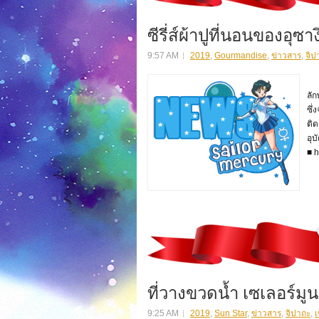
ซีรี่ส์ผ้าปูที่นอนของอุซาง
9:57 AM
2019
,
Gourmandise
,
ข่าวสาร
,
จิป
สิน
ลัก
ซึ่
ติด
อุบ
■ h
ที่วางขวดน้ำ เซเลอร์มูน
9:25 AM
2019
,
Sun Star
,
ข่าวสาร
,
จิปาถะ
,
เ