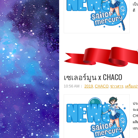
เป
ดี 
เซเลอร์มูน x CHACO
10:56 AM
2019
,
CHACO
,
ข่าวสาร
,
เครื่องป
เซ
ประ
จะม
CH
ผลิ
เย