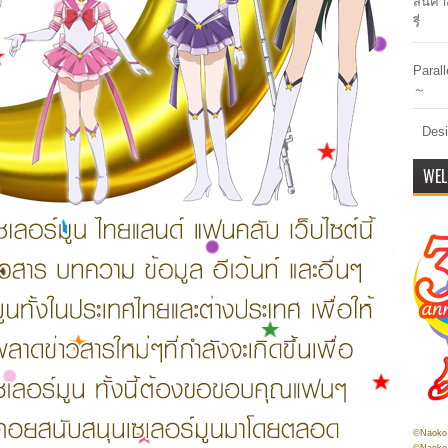
สินค้า
รี่
Paral
～
Desi
WEL
©Naoko 
©Naoko 