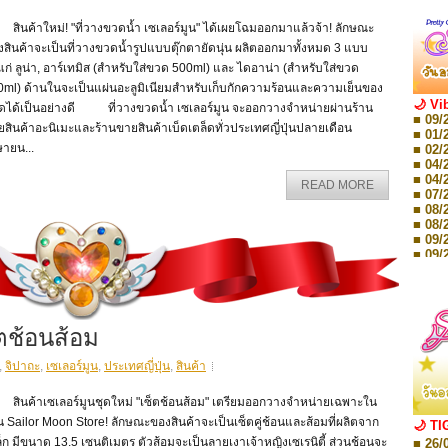
นค้าใหม่! "ที่วางขวดน้ำ เซเลอร์มูน" ได้เผยโฉมออกมาแล้วจ้า! ลักษณะ
สินค้าจะเป็นที่วางขวดน้ำรูปแบบตุ๊กตายัดนุ่น ผลิตออกมาทั้งหมด 3 แบบ
แก่ ลูน่า, อาร์เทมิส (สำหรับใส่ขวด 500ml) และ ไดอาน่า (สำหรับใส่ขวด
0ml) ด้านในจะเป็นแผ่นอะลูมิเนียมสำหรับเก็บกักความร้อนและความเย็นของ
🌙 Vi
ดได้เป็นอย่างดี ที่วางขวดน้ำ เซเลอร์มูน จะออกวางจำหน่ายผ่านร้าน
■ 09/
สินค้าอะนิเมะและร้านขายสินค้าเบ็ดเตล็ดทั่วประเทศญี่ปุ่นปลายเดือน
■ 01/
ายน...
■ 02/
■ 04/
■ 04/
READ MORE
■ 07/
■ 08/
■ 08/
■ 09/
■ 09/
■ 10/
■ 10/
■ 08/
Storie
็ตช้อนส้อม
■ 09/
Storie
■ 01/
,
จิปาถะ
,
เซเลอร์มูน
,
ประเทศญี่ปุ่น
,
สินค้า
Editio
■ 01/
นค้าเซเลอร์มูนชุดใหม่ "เซ็ตช้อนส้อม" เตรียมออกวางจำหน่ายเฉพาะใน
Editio
■ 03/
น Sailor Moon Store! ลักษณะของสินค้าจะเป็นเซ็ตคู่ช้อนและส้อมที่ผลิตจาก
🌙 TI
Editio
็ก มีขนาด 13.5 เซนติเมตร ตัวส้อมจะเป็นลายเงาเจ้าหญิงเซเรนิตี้ ส่วนช้อนจะ
■ 26/