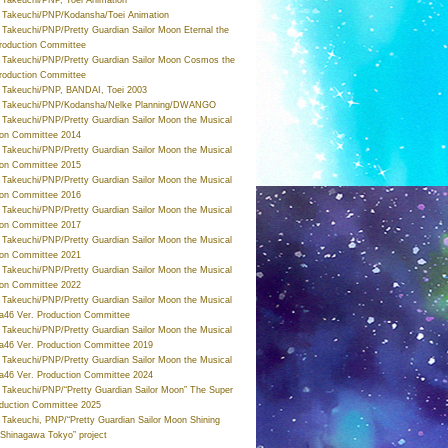
Takeuchi/PNP/Kodansha/Toei Animation
Takeuchi/PNP/Pretty Guardian Sailor Moon Eternal the
roduction Committee
Takeuchi/PNP/Pretty Guardian Sailor Moon Cosmos the
roduction Committee
Takeuchi/PNP, BANDAI, Toei 2003
 Takeuchi/PNP/Kodansha/Nelke Planning/DWANGO
Takeuchi/PNP/Pretty Guardian Sailor Moon the Musical
ion Committee 2014
Takeuchi/PNP/Pretty Guardian Sailor Moon the Musical
ion Committee 2015
Takeuchi/PNP/Pretty Guardian Sailor Moon the Musical
ion Committee 2016
Takeuchi/PNP/Pretty Guardian Sailor Moon the Musical
ion Committee 2017
Takeuchi/PNP/Pretty Guardian Sailor Moon the Musical
ion Committee 2021
Takeuchi/PNP/Pretty Guardian Sailor Moon the Musical
ion Committee 2022
Takeuchi/PNP/Pretty Guardian Sailor Moon the Musical
a46 Ver. Production Committee
Takeuchi/PNP/Pretty Guardian Sailor Moon the Musical
a46 Ver. Production Committee 2019
Takeuchi/PNP/Pretty Guardian Sailor Moon the Musical
a46 Ver. Production Committee 2024
Takeuchi/PNP/“Pretty Guardian Sailor Moon” The Super
oduction Committee 2025
Takeuchi, PNP/“Pretty Guardian Sailor Moon Shining
 Shinagawa Tokyo” project