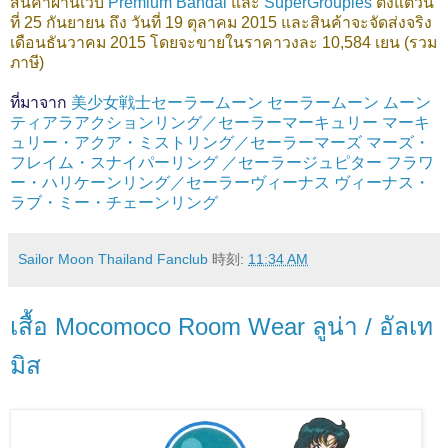
สินค้าผ่านเว็บ
Premium Bandai
และ
SuperGroupies
ตั้งแต่วัน
ที่ 25 กันยายน ถึง วันที่ 19 ตุลาคม 2015 และสินค้าจะจัดส่งจริง
เดือนธันวาคม 2015 โดยจะขายในราคาวงละ 10,584 เยน (รวม
ภาษี)
ที่มาจาก
美少女戦士セーラームーン セーラームーン ムーン
ティアラアクションリング／セーラーマーキュリー マーキ
ュリー・アクア・ミストリング／セーラーマーズ マーズ・
フレイム・スナイパーリング ／セーラージュピター フラワ
ー・ハリケーンリング／セーラーヴィーナス ヴィーナス・
ラブ・ミー・チェーンリング
Sailor Moon Thailand Fanclub
時刻:
11:34 AM
เสื้อ Mocomoco Room Wear ลูน่า / อัลเท
มิส