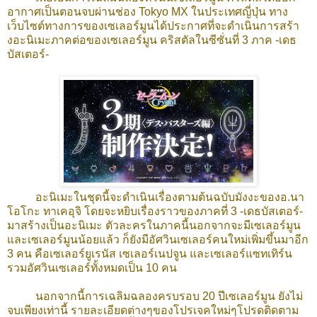
อากาศเป็นตอนจบผ่านช่อง Tokyo MX ในประเทศญี่ปุ่น ทาง
เว็บไซต์ทางการของเซเลอร์มูนได้ประกาศที่จะดำเนินการสร้า
งอะนิเมะภาคต่อของเซเลอร์มูน คริสตัลในซีซั่นที่ 3 ภาค -เดธ
บัสเตอร์-
อะนิเมะในชุดนี้จะดำเนินเรื่องตามต้นฉบับมังงะของอ.นา
โอโกะ ทาเคอุจิ โดยจะหยิบเรื่องราวของภาคที่ 3 -เดธบัสเตอร์-
มาสร้างเป็นอะนิเมะ ตัวละครในภาคนี้นอกจากจะมีเซเลอร์มูน
และเซเลอร์มูนน้อยแล้ว ก็ยังมีอัศวินเซเลอร์คนใหม่เพิ่มขึ้นมาอีก
3 คน คือเซเลอร์ยูเรนัส เซเลอร์เนปจูน และเซเลอร์แซทเทิร์น
รวมอัศวินเซเลอร์ทั้งหมดเป็น 10 คน
นอกจากนี้การเฉลิมฉลองครบรอบ 20 ปีเซเลอร์มูน ยังไม่
จบเพียงเท่านี้ รายละเอียดต่างๆของโปรเจคใหม่ๆโปรดติดตาม