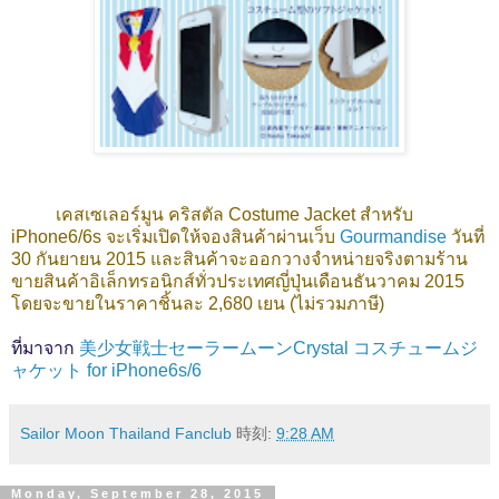
เคสเซเลอร์มูน คริสตัล Costume Jacket สำหรับ
iPhone6/6s จะเริ่มเปิดให้จองสินค้าผ่านเว็บ
Gourmandise
วันที่
30 กันยายน 2015 และสินค้าจะออกวางจำหน่ายจริงตามร้าน
ขายสินค้าอิเล็กทรอนิกส์ทั่วประเทศญี่ปุ่นเดือนธันวาคม 2015
โดยจะขายในราคาชิ้นละ 2,680 เยน (ไม่รวมภาษี)
ที่มาจาก
美少女戦士セーラームーンCrystal コスチュームジ
ャケット for iPhone6s/6
Sailor Moon Thailand Fanclub
時刻:
9:28 AM
Monday, September 28, 2015