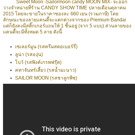
Sweet Moon -
Sailormoon candy MOON MIX- จะออก
วางจำหน่ายที่ร้าน CANDY SHOW TIME ปลายเดือนตุลาคม
2015
โดยจะขายในราคาซองละ 660 เยน (รวมภาษี)
โดย
ลักษณะของลายแคนดี้จะแตกต่างจากของ Premium Bandai
แต่ก็ยังคงมีสติ๊กเกอร์แถมให้ 1 ชิ้นอยู่ (จาก 5 แบบ) ส่วนลายของ
แคนดี้
จะมีทั้งหมด 5 ลาย ดังนี้
เซเลอร์มูน
(รสครีมสตอเบอร์รี่)
ลูน่า
(รสองุ่น)
โบว์ (รสพิงค์เกรพฟรุ๊ต)
คทาจันทร์เสี้ยว (รสน้ำมะนาว)
SAILOR MOON (รสชาลูกพีช)