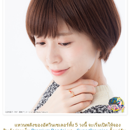
แหวนพลังของอัศวินเซเลอร์ทั้ง 5 วงนี้ จะเริ่มเปิดให้จอง