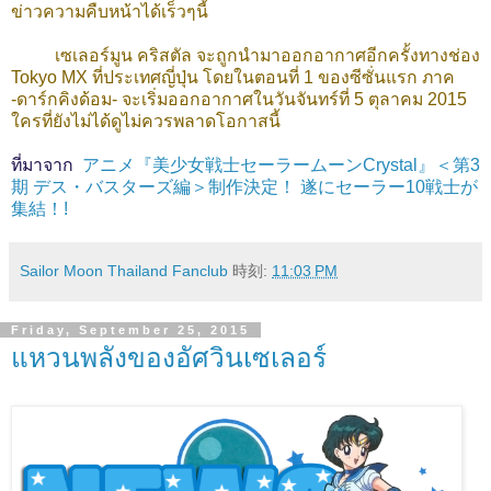
ข่าวความคืบหน้าได้เร็วๆนี้
เซเลอร์มูน คริสตัล จะถูกนำมาออกอากาศอีกครั้งทางช่อง
Tokyo MX ที่ประเทศญี่ปุ่น โดยในตอนที่ 1 ของซีซั่นแรก ภาค
-ดาร์กคิงด้อม- จะเริ่มออกอากาศในวันจันทร์ที่ 5 ตุลาคม 2015
ใครที่ยังไม่ได้ดูไม่ควรพลาดโอกาสนี้
ที่มาจาก
アニメ『美少女戦士セーラームーンCrystal』＜第3
期 デス・バスターズ編＞制作決定！ 遂にセーラー10戦士が
集結！!
Sailor Moon Thailand Fanclub
時刻:
11:03 PM
Friday, September 25, 2015
แหวนพลังของอัศวินเซเลอร์