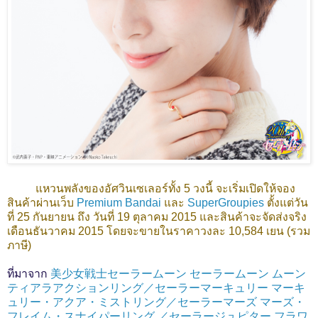
แหวนพลังของอัศวินเซเลอร์ทั้ง 5 วงนี้ จะเริ่มเปิดให้จอง
สินค้าผ่านเว็บ
Premium Bandai
และ
SuperGroupies
ตั้งแต่วัน
ที่ 25 กันยายน ถึง วันที่ 19 ตุลาคม 2015 และสินค้าจะจัดส่งจริง
เดือนธันวาคม 2015 โดยจะขายในราคาวงละ 10,584 เยน (รวม
ภาษี)
ที่มาจาก
美少女戦士セーラームーン セーラームーン ムーン
ティアラアクションリング／セーラーマーキュリー マーキ
ュリー・アクア・ミストリング／セーラーマーズ マーズ・
フレイム・スナイパーリング ／セーラージュピター フラワ