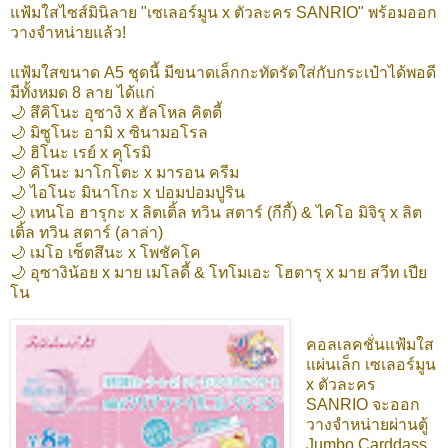
แฟ้มใสไซส์มินิลาย "เซเลอร์มูน x ตัวละคร SANRIO" พร้อมออก
วางจำหน่ายแล้ว!
แฟ้มใสขนาด A5 ชุดนี้ มีขนาดเล็กกะทัดรัดใส่กับกระเป๋าได้พอดี
มีทั้งหมด 8 ลาย ได้แก่
🌙 สึคิโนะ อุซางิ x ฮัลโหล คิตตี้
🌙 มิซูโนะ อามิ x ซินามอโรล
🌙 ฮิโนะ เรย์ x คุโรมิ
🌙 คิโนะ มาโกโตะ x มารอน ครีม
🌙 ไอโนะ มินาโกะ x ปอมปอมปูริน
🌙 เทนโอ ฮารุกะ x ลิตเติ้ล ทวิน สตาร์ (กีกี้) & ไคโอ มิจิรุ x ลิต
เติ้ล ทวิน สตาร์ (ลาล่า)
🌙 เมโอ เซ็ตสึนะ x โพชัคโค
🌙 อุซางิน้อย x มาย เมโลดี้ & โทโมเอะ โฮตารุ x มาย สวีท เปีย
โน
คอลเลคชั่นแฟ้มใส
แผ่นเล็ก เซเลอร์มูน
x ตัวละคร
SANRIO จะออก
วางจำหน่ายผ่านตู้
Jumbo Carddass