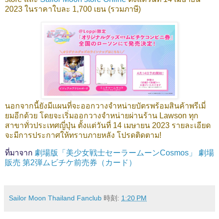
2023 ในราคาใบละ 1,700 เยน (รวมภาษี)
นอกจากนี้ยังมีแผนที่จะออกวางจำหน่ายบัตรพร้อมสินค้าพรีเมี่
ยมอีกด้วย โดยจะเริ่มออกวางจำหน่ายผ่านร้าน Lawson ทุก
สาขาทั่วประเทศญี่ปุ่น ตั้งแต่วันที่ 14 เมษายน 2023 รายละเอียด
จะมีการประกาศให้ทราบภายหลัง โปรดติดตาม!
ที่มาจาก
劇場版「美少女戦士セーラームーンCosmos」 劇場
販売 第2弾ムビチケ前売券（カード）
Sailor Moon Thailand Fanclub
時刻:
1:20 PM