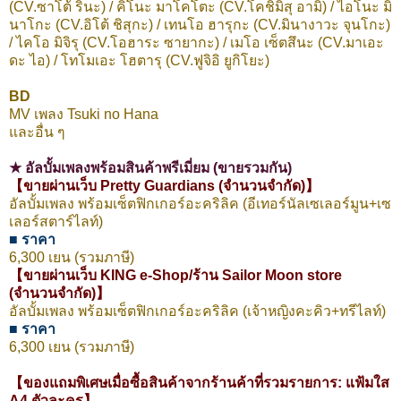
(CV.ซาโต้ รินะ) / คิโนะ มาโคโตะ (CV.โคชิมิสุ อามิ) / ไอโนะ มิ
นาโกะ (CV.อิโต้ ชิสุกะ) / เทนโอ ฮารุกะ (CV.มินางาวะ จุนโกะ)
/ ไคโอ มิจิรุ (CV.โอฮาระ ซายากะ) / เมโอ เซ็ตสึนะ (CV.มาเอะ
ดะ ไอ) / โทโมเอะ โฮตารุ (CV.ฟูจิอิ ยูกิโยะ)
BD
MV เพลง Tsuki no Hana
และอื่น ๆ
★ อัลบั้มเพลงพร้อมสินค้าพรีเมี่ยม (ขายรวมกัน)
【ขายผ่านเว็บ Pretty Guardians (จำนวนจำกัด)】
อัลบั้มเพลง พร้อมเซ็ตฟิกเกอร์อะคริลิค (อีเทอร์นัลเซเลอร์มูน+เซ
เลอร์สตาร์ไลท์)
■ ราคา
6,300 เยน (รวมภาษี)
【ขายผ่านเว็บ KING e-Shop/ร้าน Sailor Moon store
(จำนวนจำกัด)】
อัลบั้มเพลง พร้อมเซ็ตฟิกเกอร์อะคริลิค (เจ้าหญิงคะคิว+ทรีไลท์)
■ ราคา
6,300 เยน (รวมภาษี)
【ของแถมพิเศษเมื่อซื้อสินค้าจากร้านค้าที่รวมรายการ: แฟ้มใส
A4 ตัวละคร】