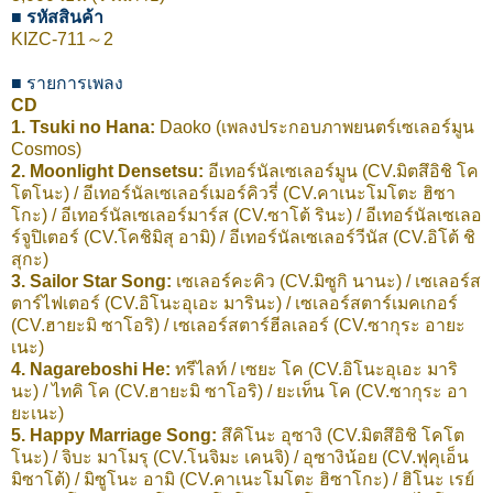
■ รหัสสินค้า
KIZC-711～2
■ รายการเพลง
CD
1. Tsuki no Hana:
Daoko (เพลงประกอบภาพยนตร์เซเลอร์มูน
Cosmos)
2. Moonlight Densetsu:
อีเทอร์นัลเซเลอร์มูน (CV.มิตสึอิชิ โค
โตโนะ) / อีเทอร์นัลเซเลอร์เมอร์คิวรี่ (CV.คาเนะโมโตะ ฮิซา
โกะ) / อีเทอร์นัลเซเลอร์มาร์ส (CV.ซาโต้ รินะ) / อีเทอร์นัลเซเลอ
ร์จูปิเตอร์ (CV.โคชิมิสุ อามิ) / อีเทอร์นัลเซเลอร์วีนัส (CV.อิโต้ ชิ
สุกะ)
3. Sailor Star Song:
เซเลอร์คะคิว (CV.มิซูกิ นานะ) / เซเลอร์ส
ตาร์ไฟเตอร์ (CV.อิโนะอุเอะ มารินะ) / เซเลอร์สตาร์เมคเกอร์
(CV.ฮายะมิ ซาโอริ) / เซเลอร์สตาร์ฮีลเลอร์ (CV.ซากุระ อายะ
เนะ)
4. Nagareboshi He:
ทรีไลท์ / เซยะ โค (CV.อิโนะอุเอะ มาริ
นะ) / ไทคิ โค (CV.ฮายะมิ ซาโอริ) / ยะเท็น โค (CV.ซากุระ อา
ยะเนะ)
5. Happy Marriage Song:
สึคิโนะ อุซางิ (CV.มิตสึอิชิ โคโต
โนะ) / จิบะ มาโมรุ (CV.โนจิมะ เคนจิ) / อุซางิน้อย (CV.ฟุคุเอ็น
มิซาโต้) / มิซูโนะ อามิ (CV.คาเนะโมโตะ ฮิซาโกะ) / ฮิโนะ เรย์