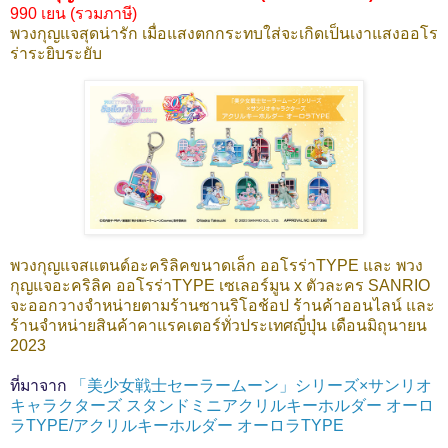
990 เยน (รวมภาษี)
พวงกุญแจสุดน่ารัก เมื่อแสงตกกระทบใส่จะเกิดเป็นเงาแสงออโร
ร่าระยิบระยับ
พวงกุญแจสแตนด์อะคริลิคขนาดเล็ก ออโรร่าTYPE และ พวง
กุญแจอะคริลิค ออโรร่าTYPE เซเลอร์มูน x ตัวละคร SANRIO
จะออกวางจำหน่ายตามร้านซานริโอช้อป ร้านค้าออนไลน์ และ
ร้านจำหน่ายสินค้าคาแรคเตอร์ทั่วประเทศญี่ปุ่น เดือนมิถุนายน
2023
ที่มาจาก
「美少女戦士セーラームーン」シリーズ×サンリオ
キャラクターズ スタンドミニアクリルキーホルダー オーロ
ラTYPE/アクリルキーホルダー オーロラTYPE