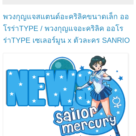
พวงกุญแจสแตนด์อะคริลิคขนาดเล็ก ออ
โรร่าTYPE / พวงกุญแจอะคริลิค ออโร
ร่าTYPE เซเลอร์มูน x ตัวละคร SANRIO