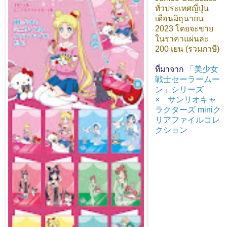
ทั่วประเทศญี่ปุ่น
เดือนมิถุนายน
2023 โดยจะขาย
ในราคาแผ่นละ
200 เยน (รวมภาษี)
ที่มาจาก
「美少女
戦士セーラームー
ン」シリーズ
× サンリオキャ
ラクターズ miniク
リアファイルコレ
クション