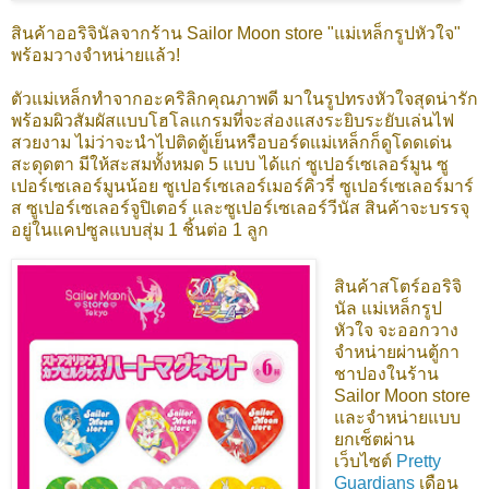
สินค้าออริจินัลจากร้าน Sailor Moon store "แม่เหล็กรูปหัวใจ"
พร้อมวางจำหน่ายแล้ว!
ตัวแม่เหล็กทำจากอะคริลิกคุณภาพดี มาในรูปทรงหัวใจสุดน่ารัก
พร้อมผิวสัมผัสแบบโฮโลแกรมที่จะส่องแสงระยิบระยับเล่นไฟ
สวยงาม ไม่ว่าจะนำไปติดตู้เย็นหรือบอร์ดแม่เหล็กก็ดูโดดเด่น
สะดุดตา มีให้สะสมทั้งหมด 5 แบบ ได้แก่ ซูเปอร์เซเลอร์มูน ซู
เปอร์เซเลอร์มูนน้อย ซูเปอร์เซเลอร์เมอร์คิวรี่ ซูเปอร์เซเลอร์มาร์
ส ซูเปอร์เซเลอร์จูปิเตอร์ และซูเปอร์เซเลอร์วีนัส สินค้าจะบรรจุ
อยู่ในแคปซูลแบบสุ่ม 1 ชิ้นต่อ 1 ลูก
สินค้าสโตร์ออริจิ
นัล แม่เหล็กรูป
หัวใจ
จะออกวาง
จำหน่ายผ่านตู้กา
ชาปองในร้าน
Sailor Moon store
และจำหน่ายแบบ
ยกเซ็ตผ่าน
เว็บไซต์
Pretty
Guardians
เดือน