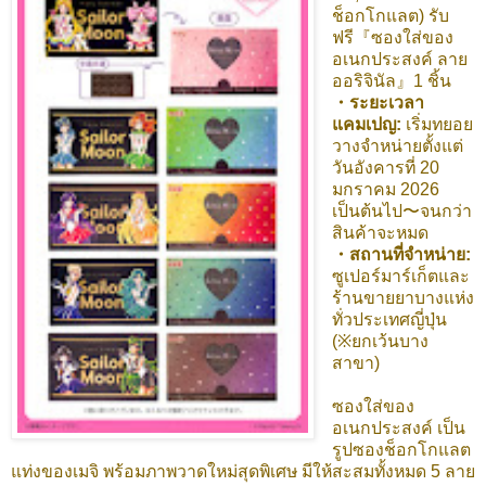
ช็อกโกแลต) รับ
ฟรี『ซองใส่ของ
อเนกประสงค์ ลาย
ออริจินัล』1 ชิ้น
・ระยะเวลา
แคมเปญ:
เริ่มทยอย
วางจำหน่ายตั้งแต่
วันอังคารที่ 20
มกราคม 2026
เป็นต้นไป〜จนกว่า
สินค้าจะหมด
・สถานที่จำหน่าย:
ซูเปอร์มาร์เก็ตและ
ร้านขายยาบางแห่ง
ทั่วประเทศญี่ปุ่น
(※ยกเว้นบาง
สาขา)
ซองใส่ของ
อเนกประสงค์ เป็น
รูปซองช็อกโกแลต
แท่งของเมจิ พร้อมภาพวาดใหม่สุดพิเศษ มีให้สะสมทั้งหมด 5 ลาย