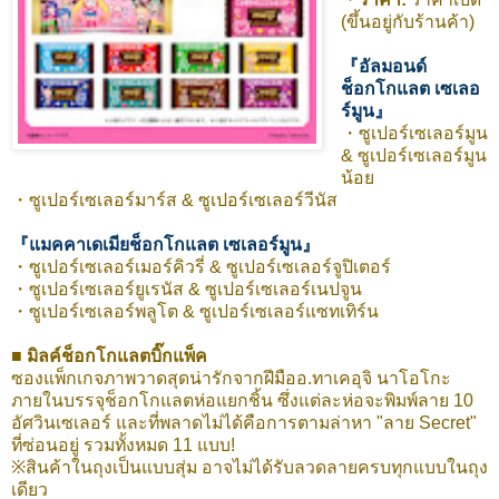
(ขึ้นอยู่กับร้านค้า)
『อัลมอนด์
ช็อกโกแลต เซเลอ
ร์มูน』
・ซูเปอร์เซเลอร์มูน
& ซูเปอร์เซเลอร์มูน
น้อย
・ซูเปอร์เซเลอร์มาร์ส & ซูเปอร์เซเลอร์วีนัส
『แมคคาเดเมียช็อกโกแลต เซเลอร์มูน』
・ซูเปอร์เซเลอร์เมอร์คิวรี่ & ซูเปอร์เซเลอร์จูปิเตอร์
・ซูเปอร์เซเลอร์ยูเรนัส & ซูเปอร์เซเลอร์เนปจูน
・ซูเปอร์เซเลอร์พลูโต & ซูเปอร์เซเลอร์แซทเทิร์น
■
มิลค์ช็อกโกแลตบิ๊กแพ็ค
ซองแพ็กเกจภาพวาดสุดน่ารักจากฝีมืออ.ทาเคอุจิ นาโอโกะ
ภายในบรรจุช็อกโกแลตห่อแยกชิ้น ซึ่งแต่ละห่อจะพิมพ์ลาย 10
อัศวินเซเลอร์ และที่พลาดไม่ได้คือการตามล่าหา "ลาย Secret"
ที่ซ่อนอยู่ รวมทั้งหมด 11 แบบ!
※สินค้าในถุงเป็นแบบสุ่ม อาจไม่ได้รับลวดลายครบทุกแบบในถุง
เดียว