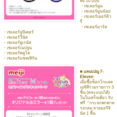
ทั้ง 10 แบบ
・เซเลอร์มูน
・เซเลอร์มูนน้อย
・เซเลอร์เมอร์คิว
รี่
・เซเลอร์มาร์ส
・เซเลอร์จูปิเตอร์
・เซเลอร์วีนัส
・เซเลอร์ยูเรนัส
・เซเลอร์เนปจูน
・เซเลอร์พลูโต
・เซเลอร์แซทเทิร์น
■ แคมเปญ 7-
Eleven
เมื่อซื้อช็อกโกแลต
เมจิที่ร่วมรายการ 3
ชิ้น (คละแบบได้)
ในใบเสร็จเดียว รับ
ฟรี『กระจกพกพาท
รงกลม ลายออริจิ
นัล 1 ชิ้น