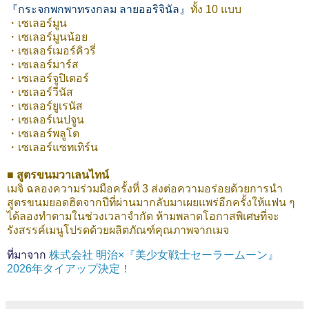
『กระจกพกพาทรงกลม ลายออริจินัล』
ทั้ง 10 แบบ
・เซเลอร์มูน
・เซเลอร์มูนน้อย
・เซเลอร์เมอร์คิวรี่
・เซเลอร์มาร์ส
・เซเลอร์จูปิเตอร์
・เซเลอร์วีนัส
・เซเลอร์ยูเรนัส
・เซเลอร์เนปจูน
・เซเลอร์พลูโต
・เซเลอร์แซทเทิร์น
■ สูตรขนมวาเลนไทน์
เมจิ ฉลองความร่วมมือครั้งที่ 3 ส่งต่อความอร่อยด้วยการนำ
สูตรขนมยอดฮิตจากปีที่ผ่านมากลับมาเผยแพร่อีกครั้งให้แฟน ๆ
ได้ลองทำตามในช่วงเวลาจำกัด ห้ามพลาดโอกาสพิเศษที่จะ
รังสรรค์เมนูโปรดด้วยผลิตภัณฑ์คุณภาพจากเมจ
ที่มาจาก
株式会社 明治×『美少女戦士セーラームーン』
2026年タイアップ決定！