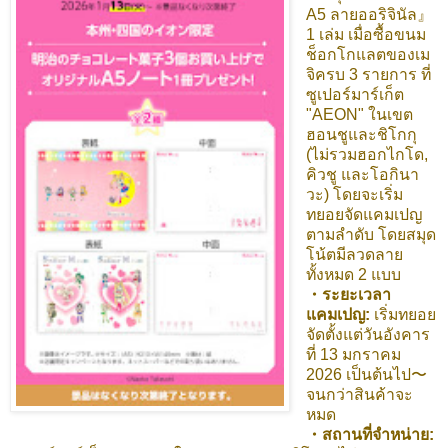
A5 ลายออริจินัล』
1 เล่ม เมื่อซื้อขนม
ช็อกโกแลตของเม
จิครบ 3 รายการ ที่
ซูเปอร์มาร์เก็ต
"AEON" ในเขต
ฮอนชูและชิโกกุ
(ไม่รวมฮอกไกโด,
คิวชู และโอกินา
วะ) โดยจะเริ่ม
ทยอยจัดแคมเปญ
ตามลำดับ โดยสมุด
โน้ตมีลวดลาย
ทั้งหมด 2 แบบ
・ระยะเวลา
แคมเปญ:
เริ่มทยอย
จัดตั้งแต่วันอังคาร
ที่ 13 มกราคม
2026 เป็นต้นไป〜
จนกว่าสินค้าจะ
หมด
・สถานที่จำหน่าย: