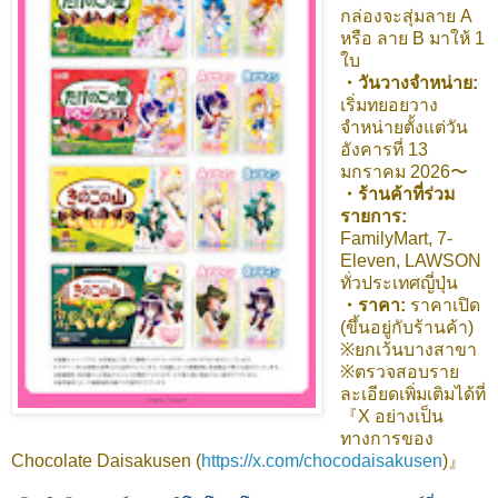
กล่องจะสุ่มลาย A
หรือ ลาย B มาให้ 1
ใบ
・วันวางจำหน่าย:
เริ่มทยอยวาง
จำหน่ายตั้งแต่วัน
อังคารที่ 13
มกราคม 2026〜
・ร้านค้าที่ร่วม
รายการ:
FamilyMart, 7-
Eleven, LAWSON
ทั่วประเทศญี่ปุ่น
・ราคา:
ราคาเปิด
(ขึ้นอยู่กับร้านค้า)
※ยกเว้นบางสาขา
※ตรวจสอบราย
ละเอียดเพิ่มเติมได้ที่
『X อย่างเป็น
ทางการของ
Chocolate Daisakusen (
https://x.com/chocodaisakusen
)』