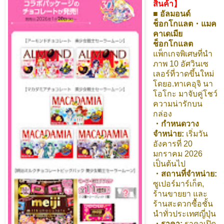
สินค้า】
■
อัลมอนด์
ช็อกโกแลต・แมค
คาเดเมีย
ช็อกโกแลต
แพ็กเกจพิเศษที่นำ
ภาพ 10 อัศวินเซ
เลอร์ที่วาดขึ้นใหม่
โดยอ.ทาเคอุจิ นา
โอโกะ มาจับคู่โชว์
ความน่ารักบน
กล่อง
・กำหนดวาง
จำหน่าย:
เริ่มวัน
อังคารที่ 20
มกราคม 2026
เป็นต้นไป
・สถานที่จำหน่าย:
ซูเปอร์มาร์เก็ต,
ร้านขายยา และ
ร้านสะดวกซื้อชั้น
นำทั่วประเทศญี่ปุ่น
・ราคา:
ราคาเปิด