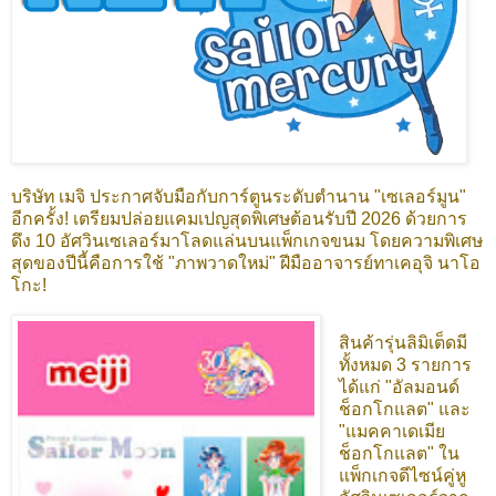
บริษัท เมจิ ประกาศจับมือกับการ์ตูนระดับตำนาน "เซเลอร์มูน"
อีกครั้ง! เตรียมปล่อยแคมเปญสุดพิเศษต้อนรับปี 2026 ด้วยการ
ดึง 10 อัศวินเซเลอร์มาโลดแล่นบนแพ็กเกจขนม โดยความพิเศษ
สุดของปีนี้คือการใช้ "ภาพวาดใหม่" ฝีมืออาจารย์ทาเคอุจิ นาโอ
โกะ!
สินค้ารุ่นลิมิเต็ดมี
ทั้งหมด 3 รายการ
ได้แก่ "อัลมอนด์
ช็อกโกแลต" และ
"แมคคาเดเมีย
ช็อกโกแลต" ใน
แพ็กเกจดีไซน์คู่หู