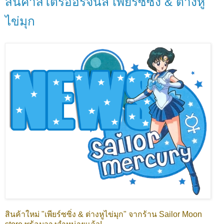
สินค้าสโตร์ออริจินัล เพียร์ซซิ่ง & ต่างหู
ไข่มุก
สินค้าใหม่ "เพียร์ซซิ่ง & ต่างหูไข่มุก" จากร้าน Sailor Moon