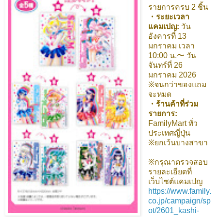
รายการครบ 2 ชิ้น
・ระยะเวลา
แคมเปญ:
วัน
อังคารที่ 13
มกราคม เวลา
10:00 น.〜 วัน
จันทร์ที่ 26
มกราคม 2026
※จนกว่าของแถม
จะหมด
・ร้านค้าที่ร่วม
รายการ:
FamilyMart ทั่ว
ประเทศญี่ปุ่น
※ยกเว้นบางสาขา
※กรุณาตรวจสอบ
รายละเอียดที่
เว็บไซต์แคมเปญ
https://www.family.
co.jp/campaign/sp
ot/2601_kashi-