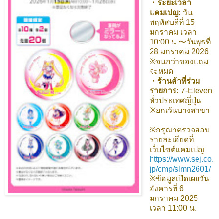
・ระยะเวลา
แคมเปญ:
วัน
พฤหัสบดีที่ 15
มกราคม เวลา
10:00 น.〜วันพุธที่
28 มกราคม 2026
※จนกว่าของแถม
จะหมด
・ร้านค้าที่ร่วม
รายการ:
7-Eleven
ทั่วประเทศญี่ปุ่น
※ยกเว้นบางสาขา
※กรุณาตรวจสอบ
รายละเอียดที่
เว็บไซต์แคมเปญ
https://www.sej.co.
jp/cmp/slmn2601/
※ข้อมูลเปิดเผยวัน
อังคารที่ 6
มกราคม 2025
เวลา 11:00 น.