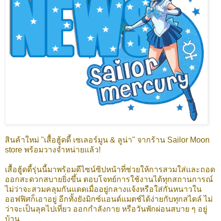
สินค้าใหม่ "เสื้อฮู้ดดี้ เซเลอร์มูน & ลูน่า" จากร้าน Sailor Moon
store พร้อมวางจำหน่ายแล้ว!
เสื้อฮู้ดดี้รุ่นนี้มาพร้อมดีไซน์ซิปหน้าที่ช่วยให้การสวมใส่และถอด
ออกสะดวกสบายยิ่งขึ้น ตอบโจทย์การใช้งานได้ทุกสถานการณ์
ไม่ว่าจะสวมคลุมกันแดดเมื่ออยู่กลางแจ้งหรือใส่กันหนาวใน
ออฟฟิศก็เอาอยู่ อีกทั้งยังมิกซ์แอนด์แมตช์ได้ง่ายกับทุกสไตล์ ไม่
ว่าจะเป็นลุคไปเที่ยว ออกกำลังกาย หรือวันพักผ่อนสบาย ๆ อยู่
บ้าน