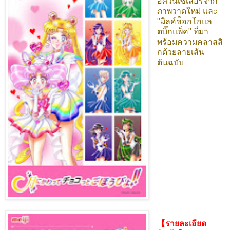
อัศวินเซเลอร์จาก
ภาพวาดใหม่ และ
"มิลค์ช็อกโกแล
ตบิ๊กแพ็ค" ที่มา
พร้อมความคลาสสิ
กด้วยลายเส้น
ต้นฉบับ
【รายละเอียด