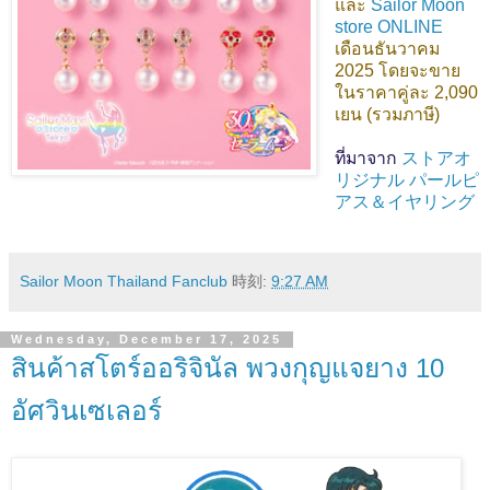
และ
Sailor Moon
store ONLINE
เดือนธันวาคม
2025 โดยจะขาย
ในราคาคู่ละ 2,090
เยน (รวมภาษี)
ที่มาจาก
ストアオ
リジナル パールピ
アス＆イヤリング
Sailor Moon Thailand Fanclub
時刻:
9:27 AM
Wednesday, December 17, 2025
สินค้าสโตร์ออริจินัล พวงกุญแจยาง 10
อัศวินเซเลอร์