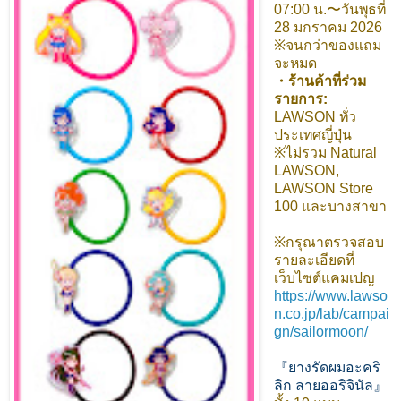
07:00 น.〜วันพุธที่
28 มกราคม 2026
※จนกว่าของแถม
จะหมด
・ร้านค้าที่ร่วม
รายการ:
LAWSON ทั่ว
ประเทศญี่ปุ่น
※ไม่รวม Natural
LAWSON,
LAWSON Store
100 และบางสาขา
※กรุณาตรวจสอบ
รายละเอียดที่
เว็บไซต์แคมเปญ
https://www.lawso
n.co.jp/lab/campai
gn/sailormoon/
『ยางรัดผมอะคริ
ลิก ลายออริจินัล』