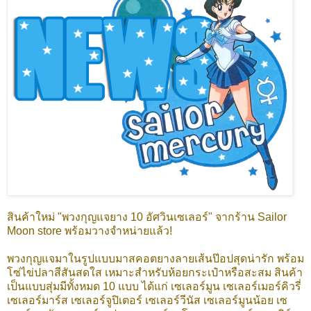
สินค้าใหม่ "พวงกุญแจยาง 10 อัศวินเซเลอร์" จากร้าน Sailor
Moon store พร้อมวางจำหน่ายแล้ว!
พวงกุญแจมาในรูปแบบมาสคอตยางลายเส้นป๊อปสุดน่ารัก พร้อม
โซ่ไข่ปลาสีสันสดใส เหมาะสำหรับห้อยกระเป๋าหรือสะสม สินค้า
เป็นแบบสุ่มมีทั้งหมด 10 แบบ ได้แก่ เซเลอร์มูน เซเลอร์เมอร์คิวรี่
เซเลอร์มาร์ส เซเลอร์จูปิเตอร์ เซเลอร์วีนัส เซเลอร์มูนน้อย เซ