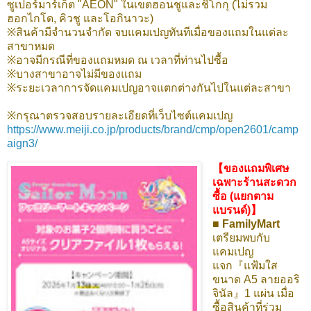
ซูเปอร์มาร์เก็ต "AEON" ในเขตฮอนชูและชิโกกุ (ไม่รวม
ฮอกไกโด, คิวชู และโอกินาวะ)
※สินค้ามีจำนวนจำกัด จบแคมเปญทันทีเมื่อของแถมในแต่ละ
สาขาหมด
※อาจมีกรณีที่ของแถมหมด ณ เวลาที่ท่านไปซื้อ
※บางสาขาอาจไม่มีของแถม
※ระยะเวลาการจัดแคมเปญอาจแตกต่างกันไปในแต่ละสาขา
※กรุณาตรวจสอบรายละเอียดที่เว็บไซต์แคมเปญ
https://www.meiji.co.jp/products/brand/cmp/open2601/camp
aign3/
【ของแถมพิเศษ
เฉพาะร้านสะดวก
ซื้อ (แยกตาม
แบรนด์)】
■ FamilyMart
เตรียมพบกับ
แคมเปญ
แจก『แฟ้มใส
ขนาด A5 ลายออริ
จินัล』1 แผ่น เมื่อ
ซื้อสินค้าที่ร่วม