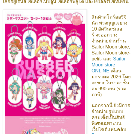
เลอร์ยูเรนัส เซเลอร์เนปจูน เซเลอร์พลูโต และเซเลอร์แซทเทิร์น
สินค้าสโตร์ออริจิ
นัล พวงกุญแจยาง
10 อัศวินเซเลอ
ร์
จะออกวาง
จำหน่ายผ่านร้าน
Sailor Moon store,
Sailor Moon store-
petit- และ
Sailor
Moon store
ONLINE
เดือน
มกราคม 2026
โดย
จะขายในราคาชิ้น
ละ 990 เยน (รวม
ภาษี)
นอกจากนี้ ยังมีการ
จำหน่ายรูปแบบ
ครบเซ็ตเป็นสิทธิ
พิเศษเฉพาะบน
เว็บไซต์แฟนคลับ