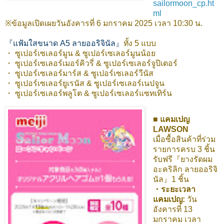
sailormoon_cp.ht
ml
※ข้อมูลเปิดเผยวันอังคารที่ 6 มกราคม 2025 เวลา 10:30 น.
『แฟ้มใสขนาด A5 ลายออริจินัล』
ทั้ง 5 แบบ
・ ซูเปอร์เซเลอร์มูน & ซูเปอร์เซเลอร์มูนน้อย
・ ซูเปอร์เซเลอร์เมอร์คิวรี่ & ซูเปอร์เซเลอร์จูปิเตอร์
・ ซูเปอร์เซเลอร์มาร์ส & ซูเปอร์เซเลอร์วีนัส
・ ซูเปอร์เซเลอร์ยูเรนัส & ซูเปอร์เซเลอร์เนปจูน
・ ซูเปอร์เซเลอร์พลูโต & ซูเปอร์เซเลอร์แซทเทิร์น
■ แคมเปญ
LAWSON
เมื่อซื้อสินค้าที่ร่วม
รายการครบ 3 ชิ้น
รับฟรี『ยางรัดผม
อะคริลิก ลายออริจิ
นัล』1 ชิ้น
・ระยะเวลา
แคมเปญ:
วัน
อังคารที่ 13
มกราคม เวลา