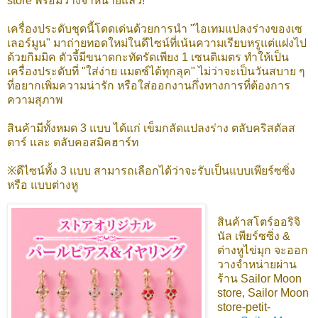
store พร้อมวางจำหน่ายแล้ว!
เครื่องประดับชุดนี้โดดเด่นด้วยการนำ "ไอเทมแปลงร่างของเซ
เลอร์มูน" มาถ่ายทอดใหม่ในดีไซน์ที่เน้นความเรียบหรูแต่แฝงไป
ด้วยกิมมิค ตัวจี้มีขนาดกะทัดรัดเพียง 1 เซนติเมตร ทำให้เป็น
เครื่องประดับที่ "ใส่ง่าย แมตช์ได้ทุกลุค" ไม่ว่าจะเป็นวันสบาย ๆ
ที่อยากเพิ่มความน่ารัก หรือใส่ออกงานกึ่งทางการที่ต้องการ
ความสุภาพ
สินค้ามีทั้งหมด 3 แบบ ได้แก่ เข็มกลัดแปลงร่าง ตลับคริสตัลส
ตาร์ และ ตลับคอสมิคฮาร์ท
※ดีไซน์ทั้ง 3 แบบ สามารถเลือกได้ว่าจะรับเป็นแบบเพียร์ซซิ่ง
หรือ แบบต่างหู
สินค้าสโตร์ออริจิ
นัล เพียร์ซซิ่ง &
ต่างหูไข่มุก
จะออก
วางจำหน่ายผ่าน
ร้าน Sailor Moon
store, Sailor Moon
store-petit-