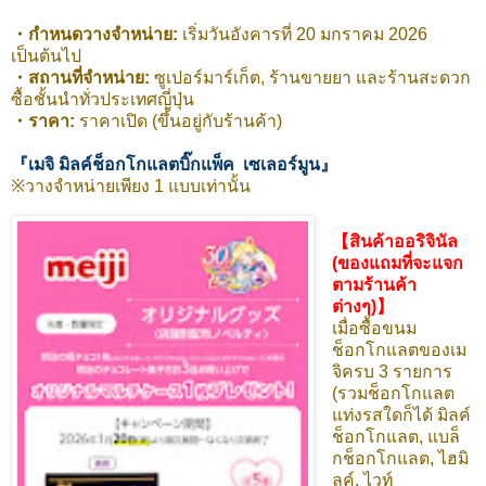
・กำหนดวางจำหน่าย:
เริ่มวันอังคารที่ 20 มกราคม 2026
เป็นต้นไป
・สถานที่จำหน่าย:
ซูเปอร์มาร์เก็ต, ร้านขายยา และร้านสะดวก
ซื้อชั้นนำทั่วประเทศญี่ปุ่น
・ราคา:
ราคาเปิด (ขึ้นอยู่กับร้านค้า)
『เมจิ มิลค์ช็อกโกแลตบิ๊กแพ็ค เซเลอร์มูน』
※วางจำหน่ายเพียง 1 แบบเท่านั้น
【สินค้าออริจินัล
(ของแถมที่จะแจก
ตามร้านค้า
ต่างๆ)】
เมื่อซื้อขนม
ช็อกโกแลตของเม
จิครบ 3 รายการ
(รวมช็อกโกแลต
แท่งรสใดก็ได้ มิลค์
ช็อกโกแลต, แบล็
กช็อกโกแลต, ไฮมิ
ลค์, ไวท์