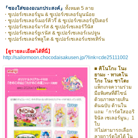
『ซองใส่ของอเนกประสงค์』
ทั้งหมด 5 ลาย
・ซูเปอร์เซเลอร์มูน & ซูเปอร์เซเลอร์มูนน้อย
・ซูเปอร์เซเลอร์เมอร์คิวรี่ & ซูเปอร์เซเลอร์จูปิเตอร์
・ซูเปอร์เซเลอร์มาร์ส & ซูเปอร์เซเลอร์วีนัส
・ซูเปอร์เซเลอร์ยูเรนัส & ซูเปอร์เซเลอร์เนปจูน
・ซูเปอร์เซเลอร์พลูโต & ซูเปอร์เซเลอร์แซทเทิร์น
【ดูรายละเอียดได้ที่นี่】
http://sailormoon.chocodaisakusen.jp/?link=cde25111002
■ คิโนโกะ โนะ
ยามะ・ทาเคโน
โกะ โนะ ซาโตะ
แพ็กเกจความร่วม
มือพิเศษที่ดีไซน์
ด้วยภาพลายเส้น
ต้นฉบับ ด้านใน
แถม『การ์ดใสออริ
จินัล เซเลอร์มูน』1
ใบ
※ไม่สามารถเลือก
ลายการ์ดใสได้ ใน