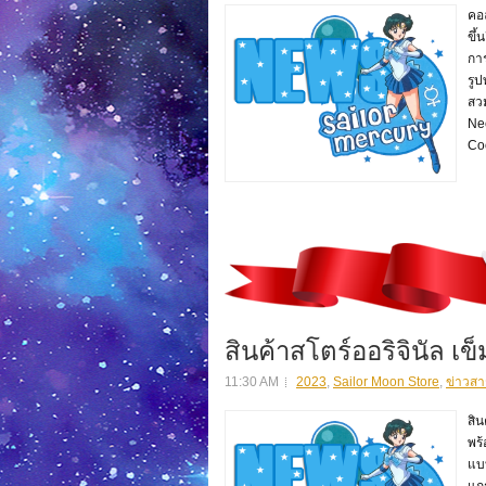
คอล
ขึ้
กา
รูป
สว
Ne
Co
สินค้าสโตร์ออริจินัล 
11:30 AM
2023
,
Sailor Moon Store
,
ข่าวสา
สิน
พร
แบบ