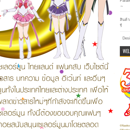
Paral
～
สินค้า
รี่
Desi
WEL
©Naoko 
©Naoko 