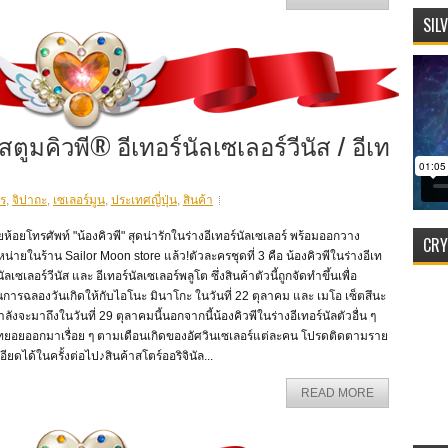
SIL
ตูมคิวพี® อีเทอร์นัลเซเลอร์วีนัส / อีเท
ร
,
จิปาถะ
,
เซเลอร์มูน
,
ประเทศญี่ปุ่น
,
สินค้า
ห้อยโทรศัพท์ "น้องคิวพี" สุดน่ารักในร่างอีเทอร์นัลเซเลอร์ พร้อมออกวาง
CRY
น่ายในร้าน Sailor Moon store แล้ว!ตัวละครชุดที่ 3 คือ น้องคิวพีในร่างอีเท
นัลเซเลอร์วีนัส และ อีเทอร์นัลเซเลอร์พลูโต ซึ่งสินค้าตัวนี้ถูกจัดทำขึ้นเพื่อ
นการฉลองวันเกิดให้กับไอโนะ มินาโกะ ในวันที่ 22 ตุลาคม และ เมโอ เซ็ตสึนะ
กำลังจะมาถึงในวันที่ 29 ตุลาคมนี้นอกจากนี้น้องคิวพีในร่างอีเทอร์นัลตัวอื่น ๆ
ทยอยออกมาเรื่อย ๆ ตามเดือนเกิดของอัศวินเซเลอร์แต่ละคน โปรดติดตามราย
อียดได้ในครั้งต่อไป♪สินค้าสโตร์ออริจินัล...
READ MORE