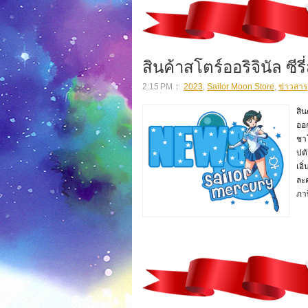
สินค้าสโตร์ออริจินัล ซี
2:15 PM
2023
,
Sailor Moon Store
,
ข่าวสาร
สิน
ออก
ชาโ
ปตั
เอิ
ละค
ภาษ