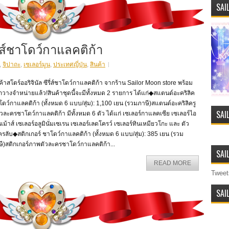
SAI
รี่ส์ชาโดว์กาแลคติก้า
,
จิปาถะ
,
เซเลอร์มูน
,
ประเทศญี่ปุ่น
,
สินค้า
ค้าสโตร์ออริจินัล ซีรี่ส์ชาโดว์กาแลคติก้า จากร้าน Sailor Moon store พร้อม
วางจำหน่ายแล้ว!สินค้าชุดนี้จะมีทั้งหมด 2 รายการ ได้แก่◆สแตนด์อะคริลิค
ดว์กาแลคติก้า (ทั้งหมด 6 แบบ/สุ่ม): 1,100 เยน (รวมภาษี)สแตนด์อะคริลิครู
SAI
วละครชาโดว์กาแลคติก้า มีทั้งหมด 6 ตัว ได้แก่ เซเลอร์กาแลคเซีย เซเลอร์ไอ
่นเม้าส์ เซเลอร์อลูมินั่มเซเรน เซเลอร์เลดโครว์ เซเลอร์ทินเหมียวโกะ และ ตัว
รลับ◆สติกเกอร์ ชาโดว์กาแลคติก้า (ทั้งหมด 6 แบบ/สุ่ม): 385 เยน (รวม
ี)สติกเกอร์ภาพตัวละครชาโดว์กาแลคติก้า...
SAI
READ MORE
Tweet
SAI