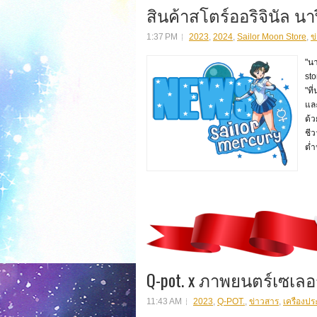
สินค้าสโตร์ออริจินัล นา
1:37 PM
2023
,
2024
,
Sailor Moon Store
,
ข
"นา
sto
"ที
และ
ด้ว
ชีว
ต่ำ
Q-pot. x ภาพยนตร์เซเลอร
11:43 AM
2023
,
Q-POT.
,
ข่าวสาร
,
เครืองปร