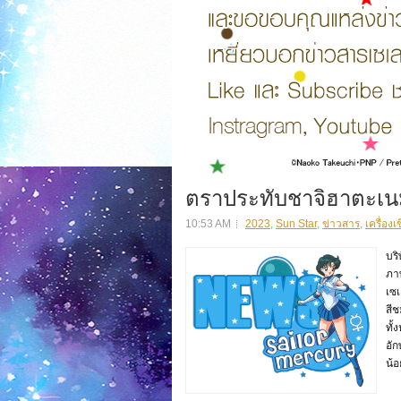
ตราประทับชาจิฮาตะเนม
10:53 AM
2023
,
Sun Star
,
ข่าวสาร
,
เครื่องเ
บริ
ภาพ
เซเ
สีช
ทั้
อัก
น้อ