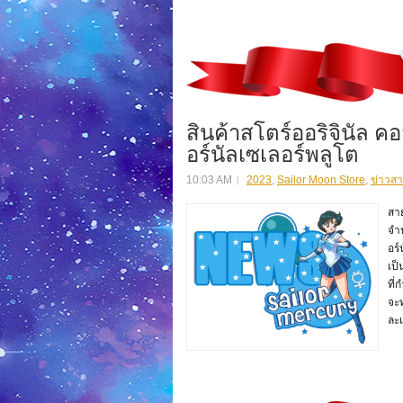
สินค้าสโตร์ออริจินัล คอส
อร์นัลเซเลอร์พลูโต
10:03 AM
2023
,
Sailor Moon Store
,
ข่าวสา
สาย
จำห
อร์
เป็
ที่
จะ
ละเ