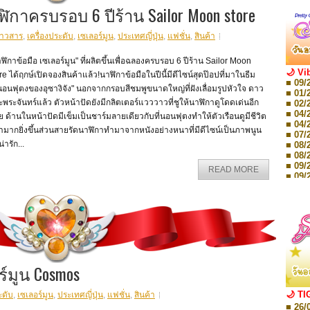
ฬิกาครบรอบ 6 ปีร้าน Sailor Moon store
่าวสาร
,
เครื่องประดับ
,
เซเลอร์มูน
,
ประเทศญี่ปุ่น
,
แฟชั่น
,
สินค้า
ฬิกาข้อมือ เซเลอร์มูน" ที่ผลิตขึ้นเพื่อฉลองครบรอบ 6 ปีร้าน Sailor Moon
🌙 Vi
re ได้ฤกษ์เปิดจองสินค้าแล้ว!นาฬิกาข้อมือในปีนี้มีดีไซน์สุดป๊อปที่มาในธีม
■ 09/
่นอนฟุตงของอุซางิจัง" นอกจากกรอบสีชมพูขนาดใหญ่ที่ฝังเลื่อมรูปหัวใจ ดาว
■ 01/
พระจันทร์แล้ว ตัวหน้าปัดยังมีกลิตเตอร์แวววาวที่ชูให้นาฬิกาดูโดดเด่นอีก
■ 02/
■ 04/
ย ด้านในหน้าปัดมีเข็มเป็นชาร์มลายเดียวกับที่นอนฟุตงทำให้ตัวเรือนดูมีชีวิต
■ 04/
ามากยิ่งขึ้นส่วนสายรัดนาฬิกาทำมาจากหนังอย่างหนาที่มีดีไซน์เป็นภาพนูน
■ 07/
น่ารัก...
■ 08/
■ 08/
■ 09/
READ MORE
■ 09/
■ 10/
■ 10/
■ 08/
Storie
■ 09/
Storie
■ 01/
Editio
์มูน Cosmos
■ 01/
Editio
■ 03/
🌙 TI
ะดับ
,
เซเลอร์มูน
,
ประเทศญี่ปุ่น
,
แฟชั่น
,
สินค้า
Editio
■ 26/