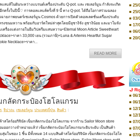
■ 03/
แลบส์ในฝันระหว่างแบรนด์เครื่องประดับ Q-pot. และ เซเลอร์มูน กำลังจะเกิด
Editio
■ 25/
■ 07/
นอีกครั้งในปีนี้♡ การคอลแลบส์ครั้งที่ 9 นี้ ทาง Q-pot. ได้ถือโอกาสร่วมฉลอง
■ 25/
Editio
รฉายภาพยนตร์เซเลอร์มูน Cosmos ด้วยการเปิดตัวคอลเลคชั่นเครื่องประดับ
■ 03/
■ 07/
ทรงขนมหวาน พร้อมกับอาร์ตใหม่ล่าสุดโดยมีอุซางิจัง อุซางิน้อย และมาโมจัง
Editio
■ 17/
■ 11/
มเครื่องแต่งกายในธีมวิปครีมแสนหวาน<Eternal Moon Article Sweetheart
■ 06/
Editio
cklace>ราคา 33,000 เยน (รวมภาษี)<Luna & Artemis Heartful Sugar
■ 01/
■ 20/
okie Necklace>ราคา...
Editio
■ 20/
■ 03/
■ 29/
Editio
READ MORE
■ 04/
■ 29/
Editio
■ 10/
■ TBA
■ TBA
■ 10/
■ 17/
■ 26/
🌙 Ri
■ 08/
■ 06/
■ 19/
เข็มกลัดกระป๋องโฮโลแกรม
■ 06/
■ 08/
■ 12/
■ 07/
ร
,
จิปาถะ
,
เซเลอร์มูน
,
ประเทศญี่ปุ่น
,
สินค้า
■ 12/
■ 28/
ค้าสโตร์ออริจินัล เข็มกลัดกระป๋องโฮโลแกรม จากร้าน Sailor Moon store
■ 07/
■ 17/
้อมออกวางจำหน่ายแล้ว! เข็มกลัดกระป๋องโฮโลแกรมระยิบระยับ เป็นสินค้า
■ 07/
■ 17/
สุ่มในซอง 1 ชิ้น มีทั้งหมด 14 แบบสินค้าสโตร์ออริจินัล เข็มกลัดกระป๋องโฮโล
■ 07/
■ 01/