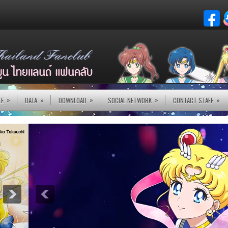
»
»
»
»
»
LE
DATA
DOWNLOAD
SOCIAL NETWORK
CONTACT STAFF