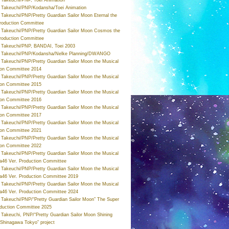
Takeuchi/PNP/Kodansha/Toei Animation
Takeuchi/PNP/Pretty Guardian Sailor Moon Eternal the
roduction Committee
Takeuchi/PNP/Pretty Guardian Sailor Moon Cosmos the
roduction Committee
Takeuchi/PNP, BANDAI, Toei 2003
 Takeuchi/PNP/Kodansha/Nelke Planning/DWANGO
Takeuchi/PNP/Pretty Guardian Sailor Moon the Musical
ion Committee 2014
Takeuchi/PNP/Pretty Guardian Sailor Moon the Musical
ion Committee 2015
Takeuchi/PNP/Pretty Guardian Sailor Moon the Musical
ion Committee 2016
Takeuchi/PNP/Pretty Guardian Sailor Moon the Musical
ion Committee 2017
Takeuchi/PNP/Pretty Guardian Sailor Moon the Musical
ion Committee 2021
Takeuchi/PNP/Pretty Guardian Sailor Moon the Musical
ion Committee 2022
Takeuchi/PNP/Pretty Guardian Sailor Moon the Musical
a46 Ver. Production Committee
Takeuchi/PNP/Pretty Guardian Sailor Moon the Musical
a46 Ver. Production Committee 2019
Takeuchi/PNP/Pretty Guardian Sailor Moon the Musical
a46 Ver. Production Committee 2024
Takeuchi/PNP/“Pretty Guardian Sailor Moon” The Super
oduction Committee 2025
Takeuchi, PNP/“Pretty Guardian Sailor Moon Shining
 Shinagawa Tokyo” project