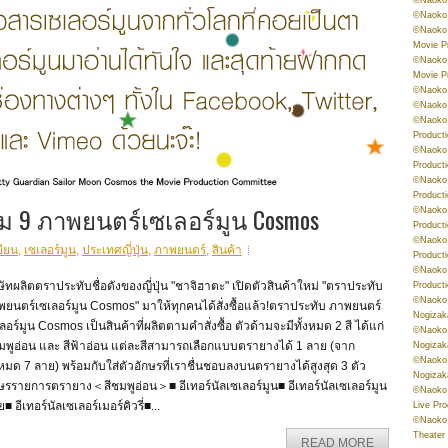
©Naoko 
©Naoko 
Movie P
©Naoko 
Movie P
©Naoko 
©Naoko
©Naoko 
Product
©Naoko 
Product
©Naoko 
Product
 9 ภาพยนตร์เซเลอร์มูน Cosmos
©Naoko 
Product
©Naoko 
ขียน
,
เซเลอร์มูน
,
ประเทศญี่ปุ่น
,
ภาพยนตร์
,
สินค้า
Product
©Naoko 
ษัทผลิตตราประทับชื่อดังของญี่ปุ่น "ชาจิฮาตะ" เปิดตัวสินค้าใหม่ "ตราประทับ
Product
©Naoko 
ยนตร์เซเลอร์มูน Cosmos" มาให้ทุกคนได้สั่งซื้อแล้ว!ตราประทับ ภาพยนตร์
Nogizak
ลอร์มูน Cosmos เป็นสินค้าที่ผลิตตามคำสั่งซื้อ ตัวด้ามจะมีทั้งหมด 2 สี ได้แก่
©Naoko 
มพูอ่อน และ สีฟ้าอ่อน แต่ละสีสามารถเลือกแบบตรายางได้ 1 ลาย (จาก
Nogizak
©Naoko 
งหมด 7 ลาย) พร้อมกับใส่ตัวอักษรที่เราชื่นชอบลงบนตรายางได้สูงสุด 3 ตัว
Nogizak
ษรรายการตรายาง＜สีชมพูอ่อน＞■ อีเทอร์นัลเซเลอร์มูน■ อีเทอร์นัลเซเลอร์มูน
©Naoko 
ย■ อีเทอร์นัลเซเลอร์เมอร์คิวรี่■...
Live Pr
©Naoko 
Theater
READ MORE