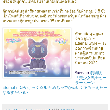
พร้อมให้ทุกคนได้คีบในร้านเกมเซ็นเตอร์แล้ว!
ตุ๊กตายัดนุ่นลูน่าสีพาสเทลสุดน่ารักที่มาพร้อมกับผ้าคลุม 3 สี ซึ่ง
เป็นโทนสีเดียวกับชุดของอีเทอร์นัลเซเลอร์มูน (เหลือง ชมพู ฟ้า)
ขนาดของตุ๊กตาสูงประมาณ 35 เซนติเมตร
ตุ๊กตายัดนุ่น ยูเมะ
จิค☆ลูน่า ～
Eternal Style～ จะ
ออกวางจำหน่าย
ผ่านตู้เครนเกมทั่ว
ประเทศญี่ปุ่นเดือน
มีนาคม 2022
ที่มาจาก
劇場版
「美少女戦士セー
ラームーン
Eternal」 ゆめちっく☆ルナ めちゃでかぬいぐるみ～えたー
なるすたいる～