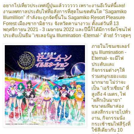
อยากไปเที่ยวประเทศญี่ปุ่นแล้วววววว เพราะงานอีเว้นท์นี้เลย!
งานเทศกาลประดับไฟที่อลังการที่สุดในเขตคันโต "Sagamiko
Illumillion" กำลังจะถูกจัดขึ้นใน Sagamiko Resort Pleasure
Forest เมืองซากามิฮาระ จังหวัดคานางาวะ ตั้งแต่วันที่ 13
พฤศจิกายน 2021 - 3 เมษายน 2022 และปีนี้ก็ได้มีการจัดโซนไฟ
ประดับเป็นธีม "เซเลอร์มูน Illumination -Eternal-" ด้วย! ว้าวสุดๆ
ภายในโซนเซเลอร์
มูน Illumination -
Eternal- จะมีไฟ
ประดับและ
กิจกรรมต่างๆให้
ร่วมสนุกเยอะแยะ
มากมาย ไม่ว่าจะ
เป็น "เอริวเชียน" ที่
สูงถึง 4 เมตร, ไฟ
"ผลึกเงินมายา"
ขนาดมหึมาส่อง
แสงสีกระจายไปทั่ว
งาน, กิจกรรมนั่ง
กระเช้าชมไฟสีรุ้งที่
ใช้สีเดียวกับ 10