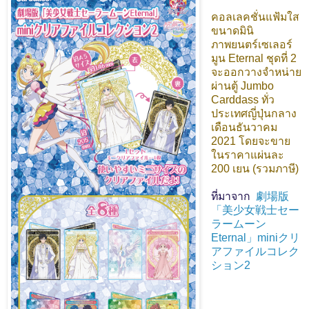
คอลเลคชั่นแฟ้มใส
ขนาดมินิ
ภาพยนตร์เซเลอร์
มูน Eternal ชุดที่ 2
จะออกวางจำหน่าย
ผ่านตู้ Jumbo
Carddass ทั่ว
ประเทศญี่ปุ่นกลาง
เดือนธันวาคม
2021 โดยจะขาย
ในราคาแผ่นละ
200 เยน (รวมภาษี)
ที่มาจาก
劇場版
「美少女戦士セー
ラームーン
Eternal」miniクリ
アファイルコレク
ション2