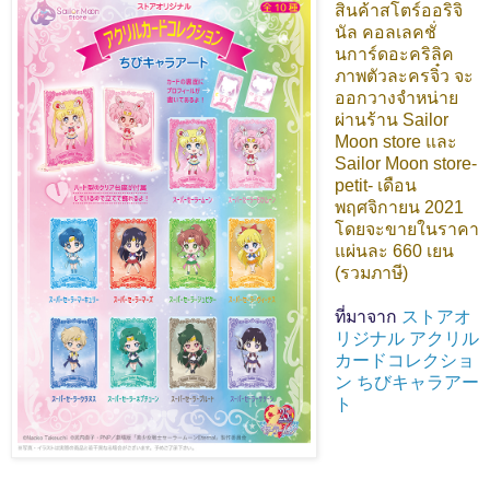
สินค้าสโตร์ออริจิ
นัล คอลเลคชั่
นการ์ดอะคริลิค
ภาพตัวละครจิ๋ว จะ
ออกวางจำหน่าย
ผ่านร้าน Sailor
Moon store และ
Sailor Moon store-
petit- เดือน
พฤศจิกายน 2021
โดยจะขายในราคา
แผ่นละ 660 เยน
(รวมภาษี)
ที่มาจาก
ストアオ
リジナル アクリル
カードコレクショ
ン ちびキャラアー
ト