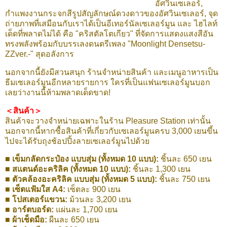
อัศวินเซเลอร์,
กำแพงงานกระจกสีรูปสัญลักษณ์ดวงดาวของอัศวินเซเลอร์, จุด
ถ่ายภาพที่เสมือนกับเราได้เป็นอีเทอร์นัลเซเลอร์มูน และ ไฮไลท์
เด็ดที่พลาดไม่ได้ คือ "คริสตัลโตเกียว" ที่จัดการแสดงแสงสีอัน
ทรงพลังพร้อมกับบรรเลงดนตรีเพลง "Moonlight Densetsu-
ZZver.-" สุดอลังการ
นอกจากนี้ยังมีสวนสนุก ร้านจำหน่ายสินค้า และเมนูอาหารเป็น
ธีมเซเลอร์มูนอีกหลายรายการ ใครที่เป็นแฟนเซเลอร์มูนบอก
เลยว่างานนี้ห้ามพลาดเด็ดขาด!
＜สินค้า＞
สินค้าจะวางจำหน่ายเฉพาะในร้าน Pleasure Station เท่านั้น
นอกจากนี้หากซื้อสินค้าที่เกี่ยวกับเซเลอร์มูนครบ 3,000 เยนขึ้น
ไปจะได้รับถุงช้อปปิ้งลายเซเลอร์มูนไปด้วย
■ เข็มกลัดกระป๋อง แบบสุ่ม (ทั้งหมด 10 แบบ):
ชิ้นละ 650 เยน
■ สแตนด์อะคริลิค (ทั้งหมด 10 แบบ):
ชิ้นละ 1,300 เยน
■ ตัวคล้องอะคริลิค แบบสุ่ม (ทั้งหมด 5 แบบ):
ชิ้นละ 750 เยน
■ เซ็ตแฟ้มใส A4:
เซ็ตละ 900 เยน
■ โปสเตอร์แขวน:
ม้วนละ 3,200 เยน
■ อาร์ตบอร์ด:
แผ่นละ 1,700 เยน
■ ผ้าเช็ดมือ:
ผืนละ 650 เยน