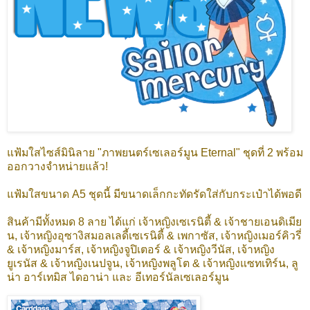
แฟ้มใสไซส์มินิลาย "ภาพยนตร์เซเลอร์มูน Eternal" ชุดที่ 2 พร้อม
ออกวางจำหน่ายแล้ว!
แฟ้มใสขนาด A5 ชุดนี้ มีขนาดเล็กกะทัดรัดใส่กับกระเป๋าได้พอดี
สินค้ามีทั้งหมด 8 ลาย ได้แก่ เจ้าหญิงเซเรนิตี้ & เจ้าชายเอนดิเมีย
น, เจ้าหญิงอุซางิสมอลเลดี้เซเรนิตี้ & เพกาซัส, เจ้าหญิงเมอร์คิวรี่
& เจ้าหญิงมาร์ส, เจ้าหญิงจูปิเตอร์ & เจ้าหญิงวีนัส, เจ้าหญิง
ยูเรนัส & เจ้าหญิงเนปจูน, เจ้าหญิงพลูโต & เจ้าหญิงแซทเทิร์น, ลู
น่า อาร์เทมิส ไดอาน่า และ อีเทอร์นัลเซเลอร์มูน