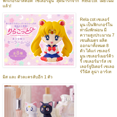
ฟิกเกอร์มาสคอต "เซเลอร์มูน" สุดน่ารักจาก "Rela cot" เผยโฉม
แล้ว!
Rela cot เซเลอร์
มูน เป็นฟิกเกอร์ใน
ท่านั่งพักผ่อน มี
ความสูงประมาณ 7
เซนติเมตร ผลิต
ออกมาทั้งหมด 8
ตัว ได้แก่ เซเลอร์
มูน เซเลอร์เมอร์คิว
รี่ เซเลอร์มาร์ส เซ
เลอร์จูปิเตอร์ เซเลอ
ร์วีนัส ลูน่า อาร์เท
มิส และ ตัวละครลับอีก 1 ตัว