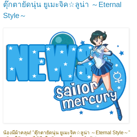
ตุ๊กตายัดนุ่น ยูเมะจิค☆ลูน่า ～Eternal
Style～
น้องมีผ้าคลุม! "ตุ๊กตายัดนุ่น ยูเมะจิค☆ลูน่า ～Eternal Style～"