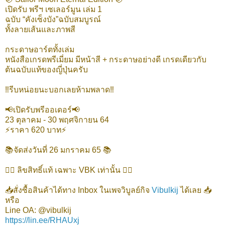
เปิดรับ พรีฯ เซเลอร์มูน เล่ม 1
ฉบับ “คังเซ็งบัง”ฉบับสมบูรณ์
ทั้งลายเส้นและภาพสี
กระดาษอาร์ตทั้งเล่ม
หนังสือเกรดพรีเมี่ยม มีหน้าสี + กระดาษอย่างดี เกรดเดียวกับ
ต้นฉบับแท้ของญี่ปุ่นครับ
‼️รีบหน่อยนะบอกเลยห้ามพลาด‼️
📢เปิดรับพรีออเดอร์📢
23 ตุลาคม - 30 พฤศจิกายน 64
⚡️ราคา 620 บาท⚡️
📚จัดส่งวันที่ 26 มกราคม 65 📚
👍🏻 ลิขสิทธิ์แท้ เฉพาะ VBK เท่านั้น 👍🏻
📥สั่งซื้อสินค้าได้ทาง Inbox ในเพจวิบูลย์กิจ
Vibulkij
ได้เลย 📥
หรือ
Line OA: @vibulkij
https://lin.ee/RHAUxj