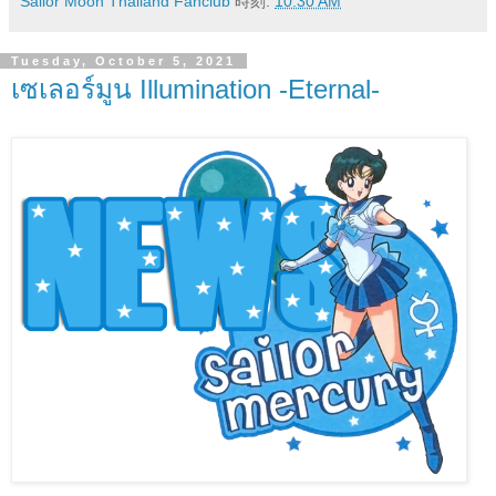
Sailor Moon Thailand Fanclub
時刻:
10:30 AM
Tuesday, October 5, 2021
เซเลอร์มูน Illumination -Eternal-