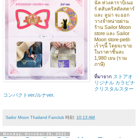
นัล ห่วงคาราบิเนอ
ร์ ตลับคริสตัลสตาร์
และ ลูน่า จะออก
วางจำหน่ายผ่าน
ร้าน Sailor Moon
store และ Sailor
Moon store-petit-
เร็วๆนี้ โดยจะขาย
ในราคาชิ้นละ
1,980 เยน (รวม
ภาษี)
ที่มาจาก
ストアオ
リジナル カラビナ
クリスタルスター
コンパクトver./ルナver.
Sailor Moon Thailand Fanclub
時刻:
10:13 AM
Monday, October 25, 2021