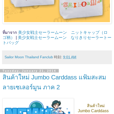
ที่มาจาก
美少女戦士セーラームーン ニットキャップ（ロ
ゴ柄）
|
美少女戦士セーラームーン なりきりセーラートー
トバッグ
Sailor Moon Thailand Fanclub
時刻:
9:01 AM
Tuesday, January 21, 2014
สินค้าใหม่ Jumbo Carddass แฟ้มสะสม
ลายเซเลอร์มูน ภาค 2
สินค้าใหม่
Jumbo Carddass