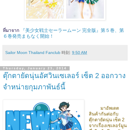
ที่มาจาก
『美少女戦士セーラームーン 完全版』第５巻、第
６巻発売まもなく開始！
Sailor Moon Thailand Fanclub
時刻:
9:50 AM
Thursday, January 23, 2014
ตุ๊กตายัดนุ่นอัศวินเซเลอร์ เซ็ต 2 ออกวาง
จำหน่ายกุมภาพันธ์นี้
มาอัพเดต
สินค้ากันต่อกับ
ตุ๊กตายัดนุ่น
เซ็ต 2
จากเรื่องเซเลอร์มูน