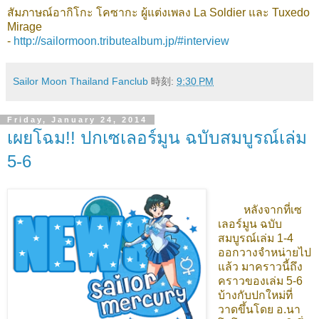
สัมภาษณ์อากิโกะ โคซากะ ผู้แต่งเพลง La Soldier และ Tuxedo
Mirage
-
http://sailormoon.tributealbum.jp/#interview
Sailor Moon Thailand Fanclub
時刻:
9:30 PM
Friday, January 24, 2014
เผยโฉม!! ปกเซเลอร์มูน ฉบับสมบูรณ์เล่ม
5-6
หลังจากที่เซ
เลอร์มูน ฉบับ
สมบูรณ์เล่ม 1-4
ออกวางจำหน่ายไป
แล้ว มาคราวนี้ถึง
คราวของเล่ม 5-6
บ้างกับปกใหม่ที่
วาดขึ้นโดย อ.นา