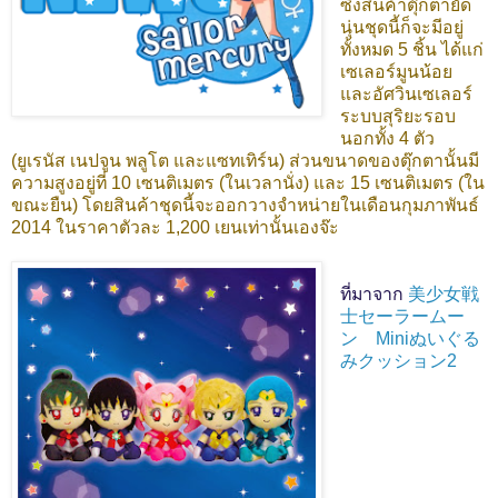
ซึ่งสินค้าตุ๊กตายัด
นุ่นชุดนี้ก็จะมีอยู่
ทั้งหมด 5 ชิ้น ได้แก่
เซเลอร์มูนน้อย
และอัศวินเซเลอร์
ระบบสุริยะรอบ
นอกทั้ง 4 ตัว
(ยูเรนัส เนปจูน พลูโต และแซทเทิร์น) ส่วนขนาดของตุ๊กตานั้นมี
ความสูงอยู่ที่ 10 เซนติเมตร (ในเวลานั่ง) และ 15 เซนติเมตร (ใน
ขณะยืน) โดยสินค้าชุดนี้จะออกวางจำหน่ายในเดือนกุมภาพันธ์
2014 ในราคาตัวละ 1,200 เยนเท่านั้นเองจ๊ะ
ที่มาจาก
美少女戦
士セーラームー
ン Miniぬいぐる
みクッション2