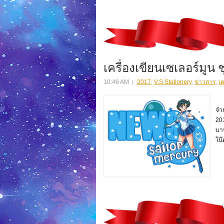
เครื่องเขียนเซเลอร์มูน ชุ
10:46 AM
2017
,
V.S Stationery
,
ข่าวสาร
,
เค
รา
จำห
20
บา
โน๊