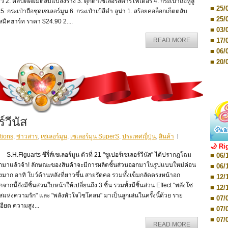
■ 03/
้ยว 2. คลิปติดผมตลับแปลงร่าง 3. ตุ๊กตาเซเลอร์สตาร์ไฟเตอร์ 4. กระเป๋าถือหูลู
Editio
■ 25/
 5. กระเป๋าถือชุดเซเลอร์มูน 6. กระเป๋าเป้สีดำ ลูน่า 1. สร้อยคอล็อกเก็ตตลับ
■ 07/
■ 25/
มิคฮาร์ท ราคา $24.90 2....
Editio
■ 03/
■ 07/
Editio
■ 17/
READ MORE
■ 11/
■ 06/
Editio
■ 01/
■ 20/
Editio
■ 20/
■ 03/
■ 29/
Editio
■ 04/
■ 29/
Editio
■ 10/
■ TBA
■ TBA
■ 10/
์วีนัส
■ 17/
■ 26/
tions
,
ข่าวสาร
,
เซเลอร์มูน
,
เซเลอร์มูน SuperS
,
ประเทศญี่ปุ่น
,
สินค้า
🌙 Ri
■ 08/
.Figuarts ซีรี่ส์เซเลอร์มูน ตัวที่ 21 "ซูเปอร์เซเลอร์วีนัส" ได้ปรากฎโฉม
■ 06/
■ 19/
กมาแล้วจ้า! ลักษณะของสินค้าจะมีการผลิตชิ้นส่วนออกมาในรูปแบบใหม่ค่อน
■ 06/
■ 08/
งมาก อาทิ โบว์ด้านหลังที่ยาวขึ้น สายรัดคอ รวมทั้งเข็มกลัดตรงหน้าอก
■ 12/
■ 07/
จากนี้ยังมีชิ้นส่วนใบหน้าให้เปลี่ยนถึง 3 ชิ้น รวมทั้งมีชิ้นส่วน Effect "พลังโซ่
■ 12/
■ 28/
ัสแห่งความรัก" และ "พลังหัวใจไซโคลน" มาเป็นลูกเล่นในครั้งนี้ด้วย ราย
■ 07/
■ 17/
อียด ความสูง...
■ 07/
■ 17/
■ 07/
■ 01/
READ MORE