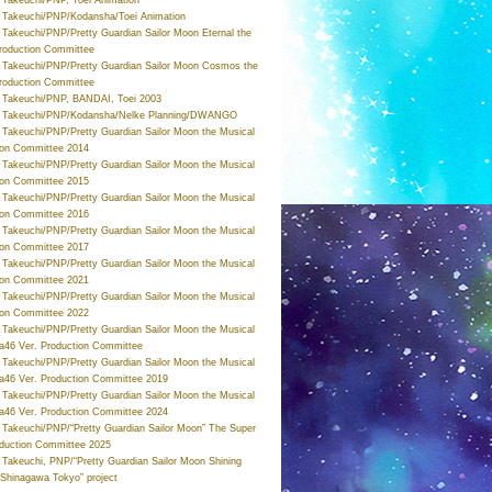
Takeuchi/PNP/Kodansha/Toei Animation
Takeuchi/PNP/Pretty Guardian Sailor Moon Eternal the
roduction Committee
Takeuchi/PNP/Pretty Guardian Sailor Moon Cosmos the
roduction Committee
Takeuchi/PNP, BANDAI, Toei 2003
 Takeuchi/PNP/Kodansha/Nelke Planning/DWANGO
Takeuchi/PNP/Pretty Guardian Sailor Moon the Musical
ion Committee 2014
Takeuchi/PNP/Pretty Guardian Sailor Moon the Musical
ion Committee 2015
Takeuchi/PNP/Pretty Guardian Sailor Moon the Musical
ion Committee 2016
Takeuchi/PNP/Pretty Guardian Sailor Moon the Musical
ion Committee 2017
Takeuchi/PNP/Pretty Guardian Sailor Moon the Musical
ion Committee 2021
Takeuchi/PNP/Pretty Guardian Sailor Moon the Musical
ion Committee 2022
Takeuchi/PNP/Pretty Guardian Sailor Moon the Musical
a46 Ver. Production Committee
Takeuchi/PNP/Pretty Guardian Sailor Moon the Musical
a46 Ver. Production Committee 2019
Takeuchi/PNP/Pretty Guardian Sailor Moon the Musical
a46 Ver. Production Committee 2024
Takeuchi/PNP/“Pretty Guardian Sailor Moon” The Super
oduction Committee 2025
Takeuchi, PNP/“Pretty Guardian Sailor Moon Shining
 Shinagawa Tokyo” project