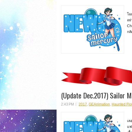
สิน
โฉม
อย
Che
กลั
(Update Dec.2017) Sailor 
2:43 PM
2017
,
GEAnimation
,
Haunted Flo
สว
เล
แฟน