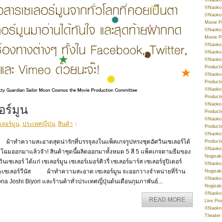
©Naoko 
©Naoko 
Movie P
©Naoko 
Movie P
©Naoko 
©Naoko
©Naoko 
Product
©Naoko 
Product
©Naoko 
Product
ร์มูน
©Naoko 
Product
©Naoko 
เลอร์มูน
,
ประเทศญี่ปุ่น
,
สินค้า
Product
©Naoko 
าทำความสะอาดสุดน่ารักที่บรรจุลงในแพ็คเกจรูปทรงชุดอัศวินเซเลอร์ได้
Product
©Naoko 
โฉมออกมาแล้วจัา! สินค้าชุดนี้ผลิตออกมาทั้งหมด 5 สี 5 แพ็คเกจตามธีมของ
Nogizak
วินเซเลอร์ ได้แก่ เซเลอร์มูน เซเลอร์เมอร์คิวรี่ เซเลอร์มาร์ส เซเลอร์จูปิเตอร์
©Naoko 
ะเซเลอร์วีนัส ผ้าทำความสะอาด เซเลอร์มูน จะออกวางจำหน่ายที่ร้าน
Nogizak
©Naoko 
na Joshi Biyori และร้านค้าทั่วประเทศญี่ปุ่นต้นเดือนกุมภาพันธ์...
Nogizak
©Naoko 
READ MORE
Live Pr
©Naoko 
Theater