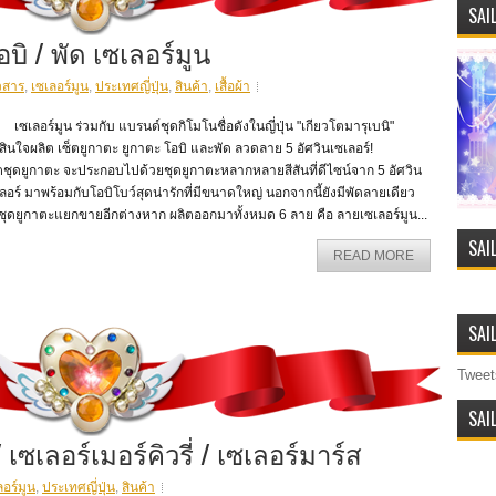
SAI
บิ / พัด เซเลอร์มูน
วสาร
,
เซเลอร์มูน
,
ประเทศญี่ปุ่น
,
สินค้า
,
เสื้อผ้า
ลอร์มูน ร่วมกับ แบรนด์ชุดกิโมโนชื่อดังในญี่ปุ่น "เกียวโตมารุเบนิ"
ดสินใจผลิต เซ็ตยูกาตะ ยูกาตะ โอบิ และพัด ลวดลาย 5 อัศวินเซเลอร์!
ตชุดยูกาตะ จะประกอบไปด้วยชุดยูกาตะหลากหลายสีสันที่ดีไซน์จาก 5 อัศวิน
ลอร์ มาพร้อมกับโอบิโบว์สุดน่ารักที่มีขนาดใหญ่ นอกจากนี้ยังมีพัดลายเดียว
ชุดยูกาตะแยกขายอีกต่างหาก ผลิตออกมาทั้งหมด 6 ลาย คือ ลายเซเลอร์มูน...
SAI
READ MORE
SAI
Tweet
SAI
/ เซเลอร์เมอร์คิวรี่ / เซเลอร์มาร์ส
ลอร์มูน
,
ประเทศญี่ปุ่น
,
สินค้า