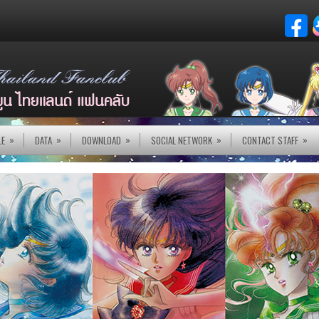
»
»
»
»
»
LE
DATA
DOWNLOAD
SOCIAL NETWORK
CONTACT STAFF