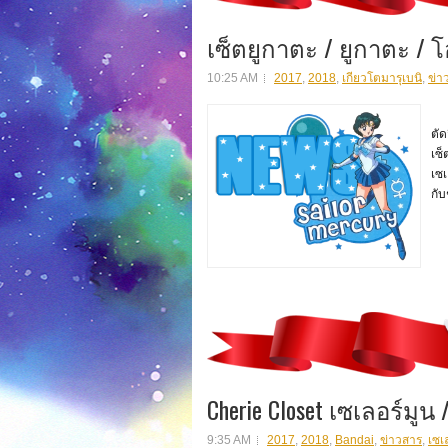
เซ็ตยูกาตะ / ยูกาตะ / โอ
10:25 AM
2017
,
2018
,
เกียวโตมารุเบนิ
,
ข่า
เซเ
ตั
เซ็
เซเ
กับ
Cherie Closet เซเลอร์มูน 
9:35 AM
2017
,
2018
,
Bandai
,
ข่าวสาร
,
เซเ