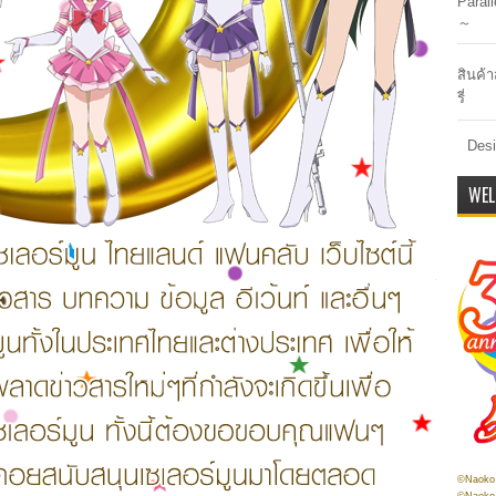
Paral
～
สินค้า
รี่
Desi
WEL
©Naoko 
©Naoko 