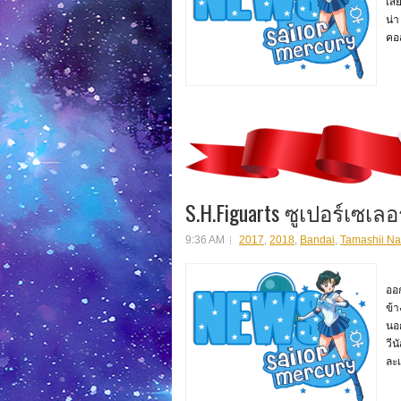
เสี
น่า
คอส
S.H.Figuarts ซูเปอร์เซเลอร
9:36 AM
2017
,
2018
,
Bandai
,
Tamashii Na
S.H
ออ
ข้า
นอก
วีน
ละเ