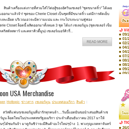
ค้าเครื่องแต่งกายที่สวมใส่ไว้ต่อสู้ของอัศวินเซเลอร์ "ชุดขนาดจิ๋ว" ได้เผย
ออกมาแล้วจ้า! ชุดของ Cherie Closet เป็นชุดที่มีขนาดจิ๋ว แต่มีการตัดเย็บ
่างละเอียด บริเวณเอวจะมีความแน่น และ กระโปรงจะบานฟู่ฟอง
rie Closet ล็อตนี้ ผลิตออกมาทั้งหมด 3 ชุด ได้แก่ เซเลอร์มูน (ชุดเซเลอร์ เข็ม
🌙 Vi
ดคริสตัลสตาร์ และคทาคิวตี้มูน) เซเลอร์เมอร์คิวรี่...
■ 09/
■ 01/
READ MORE
■ 02/
■ 04/
■ 04/
■ 07/
■ 08/
■ 08/
■ 09/
■ 09/
■ 10/
■ 10/
■ 08/
Moon USA Merchandise
Storie
■ 09/
Storie
wer
,
Hottopic
,
ข่าวสาร
,
เซเลอร์มูน
,
ประเทศอเมริกา
,
สินค้า
■ 01/
Editio
■ 01/
ัสดีแฟนๆเซเลอร์มูนที่น่ารักทุกคนจ้า....วันนี้แอดมินขอนำเสนอสินค้าเซ
Editio
อร์มูน ล็อตใหม่ในประเทศสหรัฐอเมริกา ประจำเดือนธันวาคม 2017 มาให้
■ 03/
🌙 TI
ๆได้ชมกันจ้า มาดูกันซิว่าจะมีสินค้าอะไรใหม่ๆบ้าง 1. พวงกุญแจคทาจันทร์
Editio
■ 26/