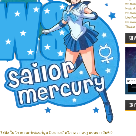
©Naoko 
Nogizak
©Naoko 
Live Pr
©Naoko 
Theater
SIL
CRY
น คริสตัล ใน "ภาพยนตร์เซเลอร์มูน Cosmos" ทวิภาค ภาคปฐมบทฉายวันที่ 9