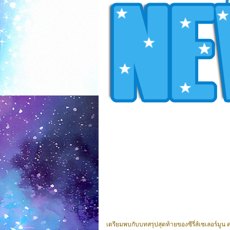
เตรียมพบกับบทสรุปสุดท้ายของซีรี่ส์เซเลอร์มู