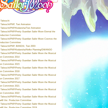
Takeuchi
Takeuchi/PNP, Toei Animation
Takeuchi/PNP/Kodansha/Toei Animation
Takeuchi/PNP/Pretty Guardian Sailor Moon Eternal the
roduction Committee
Takeuchi/PNP/Pretty Guardian Sailor Moon Cosmos the
roduction Committee
Takeuchi/PNP, BANDAI, Toei 2003
 Takeuchi/PNP/Kodansha/Nelke Planning/DWANGO
Takeuchi/PNP/Pretty Guardian Sailor Moon the Musical
ion Committee 2014
Takeuchi/PNP/Pretty Guardian Sailor Moon the Musical
ion Committee 2015
Takeuchi/PNP/Pretty Guardian Sailor Moon the Musical
ion Committee 2016
Takeuchi/PNP/Pretty Guardian Sailor Moon the Musical
ion Committee 2017
Takeuchi/PNP/Pretty Guardian Sailor Moon the Musical
ion Committee 2021
Takeuchi/PNP/Pretty Guardian Sailor Moon the Musical
ion Committee 2022
Takeuchi/PNP/Pretty Guardian Sailor Moon the Musical
a46 Ver. Production Committee
Takeuchi/PNP/Pretty Guardian Sailor Moon the Musical
a46 Ver. Production Committee 2019