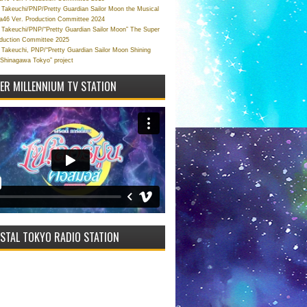
Takeuchi/PNP/Pretty Guardian Sailor Moon the Musical
a46 Ver. Production Committee 2024
Takeuchi/PNP/“Pretty Guardian Sailor Moon” The Super
oduction Committee 2025
Takeuchi, PNP/“Pretty Guardian Sailor Moon Shining
 Shinagawa Tokyo” project
VER MILLENNIUM TV STATION
STAL TOKYO RADIO STATION