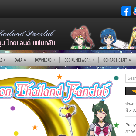
»
»
»
»
»
LE
DATA
DOWNLOAD
SOCIAL NETWORK
CONTACT STAFF
Po
ประกา
มี่ x 
Prett
ภาคค