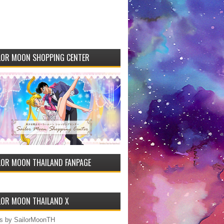
LOR MOON SHOPPING CENTER
LOR MOON THAILAND FANPAGE
LOR MOON THAILAND X
s by SailorMoonTH