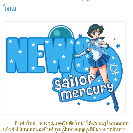
โดม
สินค้าใหม่! "พวงกุญแจคริสตัลโดม" ได้ปรากฎโฉมออกมา
แล้วจ้า! ลักษณะของสินค้าจะเป็นพวงกุญแจที่มีปราสาทจันทรา