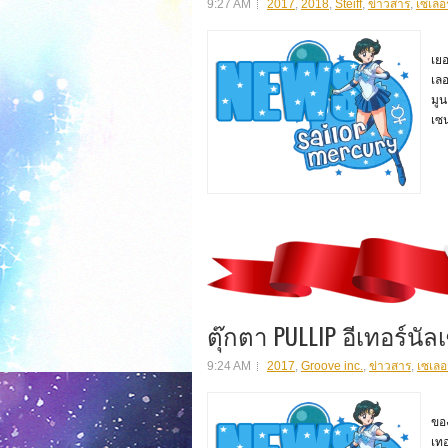
9:27 AM
2017
,
2018
,
Steiff
,
ข่าวสาร
,
เซเลอร
ตุ
เยอ
เลอ
มูน
เซ
ตุ๊กตา PULLIP อีเทอร์นัล
9:24 AM
2017
,
Groove inc.
,
ข่าวสาร
,
เซเลอ
ตุ๊
ขอ
เทอ