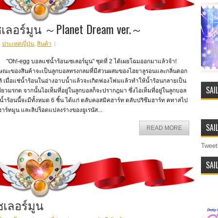
เลอร์มูน ～Planet Dream ver.～
,
ประเทศญี่ปุ่น
,
สินค้า
h!-egg บอลแช่น้ำร้อนเซเลอร์มูน" ชุดที่ 2 ได้เผยโฉมออกมาแล้วจ้า!
กษณะของสินค้าจะเป็นลูกบอลทรงกลมที่มีส่วนผสมของไฮยาลูรอนและกลิ่นดอก
ิ เมื่อแช่น้ำร้อนในอ่างอาบน้ำแล้วจะเกิดฟองโฟมแล้วทำให้น้ำร้อนกลายเป็น
SAI
ขียวมรกต จากนั้นไอเท็มที่อยู่ในลูกบอลก็จะปรากฎมา ซึ่งไอเท็มที่อยู่ในลูกบอล
น้ำร้อนนี้จะมีทั้งหมด 6 ชิ้น ได้แก่ ตลับคอสมิคฮาร์ท ตลับปริซึมฮาร์ท คทาสไป
ฮาร์ทมูน และลิปร็อดแปลงร่างของยูเรนัส...
SAI
READ MORE
Tweet
SAI
เซเลอร์มูน