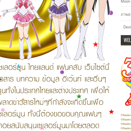
Moon 
ภาพยน
Desi
WEL
©Naoko 
©Naoko 
©Naoko 
©Naoko 