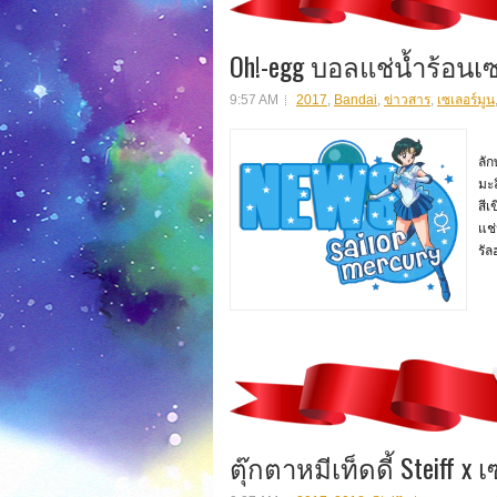
Oh!-egg บอลแช่น้ำร้อนเซ
9:57 AM
2017
,
Bandai
,
ข่าวสาร
,
เซเลอร์มูน
"O
ลั
มะล
สีเ
แช่
รัล
ตุ๊กตาหมีเท็ดดี้ Steiff x 