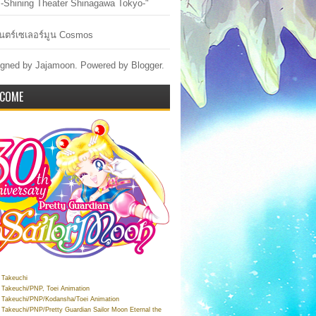
-Shining Theater Shinagawa Tokyo-"
ตร์เซเลอร์มูน Cosmos
gned by Jajamoon. Powered by
Blogger
.
COME
Takeuchi
Takeuchi/PNP, Toei Animation
Takeuchi/PNP/Kodansha/Toei Animation
Takeuchi/PNP/Pretty Guardian Sailor Moon Eternal the