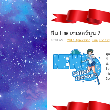
ธีม Line เซเลอร์มูน 2
10:01 AM
2017
,
Application
,
Line
,
ข่าวสาร
ตั้
มูน
กับ
ตัว
ธีม
ht
2b