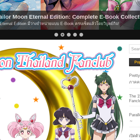
plete E-Book Collection Out Now!
(N
แล้วโดยวิบูลย์กิจ!
(ข่
Po
Prett
ภาคค
The 1
Fancl
Paral
～
เปิดต