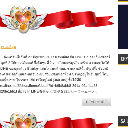
,
เซเลอร์มูน
งแต่วันนี้! วันที่ 27 มิถุยายน 2017 แอพพลิเคชั่น LINE จะปล่อยธีมเซเลอร์
CRY
 ชุดที่ 2 ให้ดาวน์โหลด! ซึ่งธีมชุดที่ 2 จาก "เซเลอร์มูน" จะสร้างความสดใสให้
 LINE ของคุณด้วยดีไซน์สุดแสนโรแมนติกของภาพลายสีน้ำฟรุ้งฟริ้ง ซึ่งจะมี
ละครเซเลอร์มูนและอัศวินระบบสุริยะรอบนอกทั้ง 4 ปรากฎอยู่ในธีมชุดนี้ โดย
ชุดนี้จะขายในราคา 150 เหรียญไลน์ (360 เยน) ซื้อได้ที่นี่
tps://line.me/S/shop/theme/detail?id=b9b8abb8-291a-46af-ba28-
d20fe1bb1f ที่มาจาก LINE着せかえ/美少女戦士セーラームーン...
READ MORE
SAI