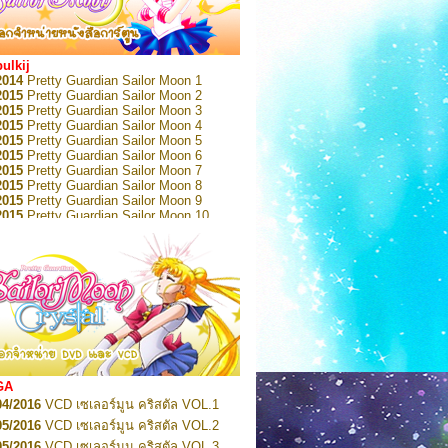
bulkij
2014
Pretty Guardian Sailor Moon 1
2015
Pretty Guardian Sailor Moon 2
2015
Pretty Guardian Sailor Moon 3
2015
Pretty Guardian Sailor Moon 4
2015
Pretty Guardian Sailor Moon 5
2015
Pretty Guardian Sailor Moon 6
2015
Pretty Guardian Sailor Moon 7
2015
Pretty Guardian Sailor Moon 8
2015
Pretty Guardian Sailor Moon 9
2015
Pretty Guardian Sailor Moon 10
2015
Pretty Guardian Sailor Moon 11
2015
Pretty Guardian Sailor Moon 12
2018
Pretty Guardian Sailor Moon Short
s 1
2018
Pretty Guardian Sailor Moon Short
s 2
2022
Pretty Guardian Sailor Moon Eternal
n 1
2022
Pretty Guardian Sailor Moon Eternal
n 2
2022
Pretty Guardian Sailor Moon Eternal
GA
n 3
04/2016
VCD เซเลอร์มูน คริสตัล VOL.1
2022
Pretty Guardian Sailor Moon Eternal
n 4
05/2016
VCD เซเลอร์มูน คริสตัล VOL.2
2022
Pretty Guardian Sailor Moon Eternal
05/2016
VCD เซเลอร์มูน คริสตัล VOL.3