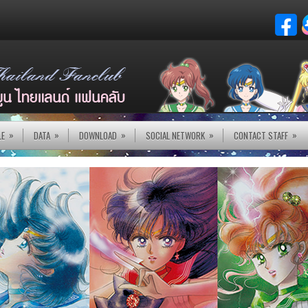
»
»
»
»
»
LE
DATA
DOWNLOAD
SOCIAL NETWORK
CONTACT STAFF