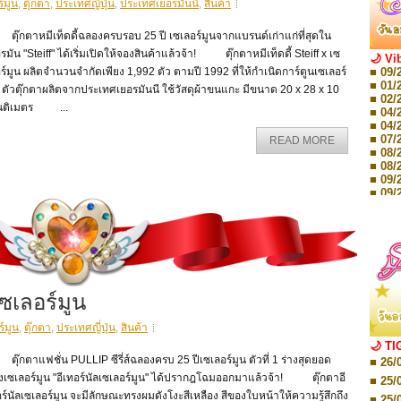
์มูน
,
ตุ๊กตา
,
ประเทศญี่ปุ่น
,
ประเทศเยอรมันนี
,
สินค้า
๊กตาหมีเท็ดดี้ฉลองครบรอบ 25 ปี เซเลอร์มูนจากแบรนด์เก่าแก่ที่สุดใน
รมัน "Steiff" ได้เริ่มเปิดให้จองสินค้าแล้วจ้า! ตุ๊กตาหมีเท็ดดี้ Steiff x เซ
🌙 Vi
■ 09/
ร์มูน ผลิตจำนวนจำกัดเพียง 1,992 ตัว ตามปี 1992 ที่ให้กำเนิดการ์ตูนเซเลอร์
■ 01/
 ตัวตุ๊กตาผลิตจากประเทศเยอรมันนี ใช้วัสดุผ้าขนแกะ มีขนาด 20 x 28 x 10
■ 02/
นติเมตร ...
■ 04/
■ 04/
■ 07/
READ MORE
■ 08/
■ 08/
■ 09/
■ 09/
■ 10/
■ 10/
■ 08/
Storie
■ 09/
Storie
■ 01/
เซเลอร์มูน
Editio
■ 01/
Editio
ร์มูน
,
ตุ๊กตา
,
ประเทศญี่ปุ่น
,
สินค้า
■ 03/
🌙 TI
Editio
กตาแฟชั่น PULLIP ซีรี่ส์ฉลองครบ 25 ปีเซเลอร์มูน ตัวที่ 1 ร่างสุดยอด
■ 26/
■ 03/
งเซเลอร์มูน "อีเทอร์นัลเซเลอร์มูน" ได้ปรากฎโฉมออกมาแล้วจ้า! ตุ๊กตาอี
Editio
■ 25/
■ 07/
ร์นัลเซเลอร์มูน จะมีลักษณะทรงผมดังโงะสีเหลือง สีของใบหน้าให้ความรู้สึกถึง
■ 25/