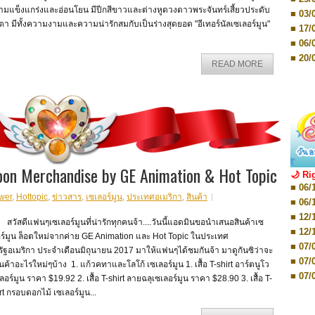
Editio
ามแข็งแกร่งและอ่อนโยน มีปีกสีขาวและต่างหูดวงดาวพระจันทร์เสี้ยวประดับ
■ 03/
■ 07/
กตา มีทั้งความงามและความน่ารักสมกับเป็นร่างสุดยอด "อีเทอร์นัลเซเลอร์มูน"
Editio
■ 17/
■ 11/
■ 06/
Editio
■ 01/
■ 20/
READ MORE
Editio
■ 20/
■ 03/
■ 29/
Editio
■ 04/
■ 29/
Editio
■ 10/
■ TBA
■ TBA
■ 10/
■ 17/
■ 26/
oon Merchandise by GE Animation & Hot Topic
🌙 Ri
■ 08/
■ 06/
■ 19/
wer
,
Hottopic
,
ข่าวสาร
,
เซเลอร์มูน
,
ประเทศอเมริกา
,
สินค้า
■ 06/
■ 08/
■ 12/
■ 07/
ัสดีแฟนๆเซเลอร์มูนที่น่ารักทุกคนจ้า....วันนี้แอดมินขอนำเสนอสินค้าเซ
■ 12/
■ 28/
อร์มูน ล็อตใหม่จากค่าย GE Animation และ Hot Topic ในประเทศ
■ 07/
■ 17/
ัฐอเมริกา ประจำเดือนมิถุนายน 2017 มาให้แฟนๆได้ชมกันจ้า มาดูกันซิว่าจะ
■ 07/
■ 17/
ินค้าอะไรใหม่ๆบ้าง 1. แก้วคทาและโลโก้ เซเลอร์มูน 1. เสื้อ T-shirt อาร์ตนูโว
■ 07/
ลอร์มูน ราคา $19.92 2. เสื้อ T-shirt ลายฉลุเซเลอร์มูน ราคา $28.90 3. เสื้อ T-
■ 01/
■ 07/
rt กรอบดอกไม้ เซเลอร์มูน...
■ 12/