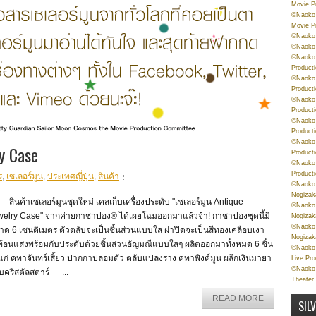
Movie P
©Naoko 
Movie P
©Naoko 
©Naoko
©Naoko 
Product
©Naoko 
Product
©Naoko 
Product
©Naoko 
Product
©Naoko 
y Case
Product
©Naoko 
Product
ร
,
เซเลอร์มูน
,
ประเทศญี่ปุ่น
,
สินค้า
©Naoko 
Nogizak
ค้าเซเลอร์มูนชุดใหม่ เคสเก็บเครื่องประดับ "เซเลอร์มูน Antique
©Naoko 
welry Case" จากค่ายกาชาปอง® ได้เผยโฉมออกมาแล้วจ้า! กาชาปองชุดนี้มี
Nogizak
©Naoko 
าด 6 เซนติเมตร ตัวตลับจะเป็นชิ้นส่วนแบบใส ฝาปิดจะเป็นสีทองเคลือบเงา
Nogizak
ท้อนแสงพร้อมกับประดับด้วยชิ้นส่วนอัญมณีแบบใสๆ ผลิตออกมาทั้งหมด 6 ชิ้น
©Naoko 
แก่ คทาจันทร์เสี้ยว ปากกาปลอมตัว ตลับแปลงร่าง คทาพิงค์มูน ผลึกเงินมายา
Live Pr
©Naoko 
ับคริสตัลสตาร์ ...
Theater
READ MORE
SIL