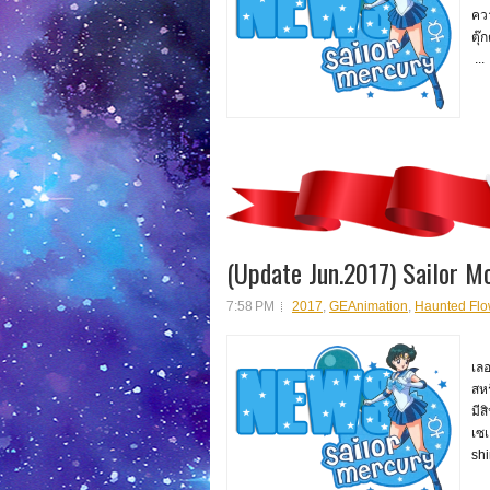
คว
ตุ๊
...
(Update Jun.2017) Sailor M
7:58 PM
2017
,
GEAnimation
,
Haunted Flo
สว
เล
สหร
มีส
เซเ
shi