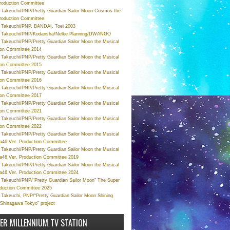
roduction Committee
Takeuchi/PNP/Pretty Guardian Sailor Moon Cosmos the
roduction Committee
Takeuchi/PNP, BANDAI, Toei 2003
 Takeuchi/PNP/Kodansha/Nelke Planning/DWANGO
Takeuchi/PNP/Pretty Guardian Sailor Moon the Musical
ion Committee 2014
Takeuchi/PNP/Pretty Guardian Sailor Moon the Musical
ion Committee 2015
Takeuchi/PNP/Pretty Guardian Sailor Moon the Musical
ion Committee 2016
Takeuchi/PNP/Pretty Guardian Sailor Moon the Musical
ion Committee 2017
Takeuchi/PNP/Pretty Guardian Sailor Moon the Musical
ion Committee 2021
Takeuchi/PNP/Pretty Guardian Sailor Moon the Musical
ion Committee 2022
Takeuchi/PNP/Pretty Guardian Sailor Moon the Musical
a46 Ver. Production Committee
Takeuchi/PNP/Pretty Guardian Sailor Moon the Musical
a46 Ver. Production Committee 2019
Takeuchi/PNP/Pretty Guardian Sailor Moon the Musical
a46 Ver. Production Committee 2024
Takeuchi/PNP/“Pretty Guardian Sailor Moon” The Super
oduction Committee 2025
Takeuchi, PNP/“Pretty Guardian Sailor Moon Shining
 Shinagawa Tokyo” project
VER MILLENNIUM TV STATION