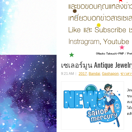
เซเลอร์มูน Antique Jewelr
9:21 AM
2017
,
Bandai
,
Gashapon
,
ข่าวสา
สิน
Je
ขน
สะ
ได้
ตล