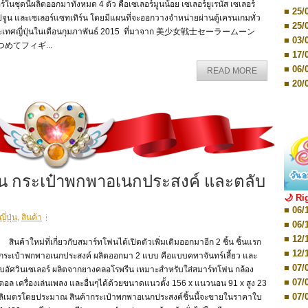
■ 03/
ร์ในชุดนี้ผลิตออกมาทั้งหมด 4 ตัว คือเซเลอร์มูนน้อย เซเลอร์ยูเรนัส เซเลอร์
Editio
■ 25/
จูน และเซเลอร์แซทเทิร์น โดยมีแผนที่จะออกวางจำหน่ายผ่านตู้เครนเกมทั่ว
■ 07/
■ 25/
Editio
ะเทศญี่ปุ่นในเดือนกุมภาพันธ์ 2015 ที่มาจาก 美少女戦士セーラームーン
■ 03/
■ 07/
つめてフィギ...
Editio
■ 17/
■ 11/
■ 06/
READ MORE
Editio
■ 01/
■ 20/
Editio
■ 20/
■ 03/
■ 29/
Editio
■ 04/
■ 29/
Editio
■ 10/
■ TBA
■ TBA
■ 10/
■ 17/
มูน กระเป๋าพกพาอเนกประสงค์ และตลับ
■ 26/
🌙 Ri
■ 08/
■ 06/
■ 19/
่ปุ่น
,
สินค้า
■ 06/
■ 08/
■ 12/
■ 07/
ค้าใหม่ที่เกี่ยวกับสมาร์ทโฟนได้เปิดตัวเพิ่มเติมออกมาอีก 2 ชิ้น ชิ้นแรก
■ 12/
อกระเป๋าพกพาอเนกประสงค์ ผลิตออกมา 2 แบบ คือแบบคทาจันทร์เสี้ยว และ
■ 28/
■ 07/
บอัศวินเซเลอร์ ผลิตจากยางคลอโรพรีน เหมาะสำหรับใส่สมาร์ทโฟน กล้อง
■ 17/
■ 07/
ิตอล เครื่องเล่นเพลง และอื่นๆได้ด้วยขนาดแนวตั้ง 156 x แนวนอน 91 x สูง 23
■ 17/
■ 07/
ลลิเมตรโดยประมาณ สินค้ากระเป๋าพกพาอเนกประสงค์ชิ้นนี้จะขายในราคาใบ
■ 01/