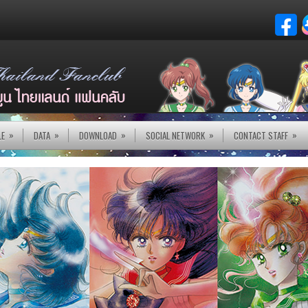
»
»
»
»
»
LE
DATA
DOWNLOAD
SOCIAL NETWORK
CONTACT STAFF