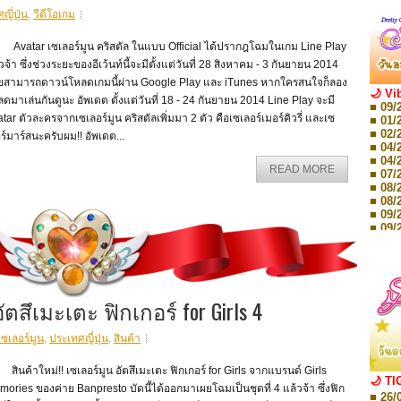
ญี่ปุ่น
,
วีดีโอเกม
atar เซเลอร์มูน คริสตัล ในแบบ Official ได้ปรากฎโฉมในเกม Line Play
วจ้า ซึ่งช่วงระยะของอีเว้นท์นี้จะมีตั้งแต่วันที่ 28 สิงหาคม - 3 กันยายน 2014
ยสามารถดาวน์โหลดเกมนี้ผ่าน Google Play และ iTunes หากใครสนใจก็ลอง
🌙 Vi
ดมาเล่นกันดูนะ อัพเดต ตั้งแต่วันที่ 18 - 24 กันยายน 2014 Line Play จะมี
■ 09/
tar ตัวละครจากเซเลอร์มูน คริสตัลเพิ่มมา 2 ตัว คือเซเลอร์เมอร์คิวรี่ และเซ
■ 01/
■ 02/
ร์มาร์สนะครับผม!! อัพเดต...
■ 04/
■ 04/
READ MORE
■ 07/
■ 08/
■ 08/
■ 09/
■ 09/
■ 10/
■ 10/
■ 08/
Storie
■ 09/
ัตสึเมะเตะ ฟิกเกอร์ for Girls 4
Storie
■ 01/
Editio
เซเลอร์มูน
,
ประเทศญี่ปุ่น
,
สินค้า
■ 01/
Editio
ค้าใหม่!! เซเลอร์มูน อัตสึเมะเตะ ฟิกเกอร์ for Girls จากแบรนด์ Girls
■ 03/
🌙 TI
Editio
ories ของค่าย Banpresto บัดนี้ได้ออกมาเผยโฉมเป็นชุดที่ 4 แล้วจ้า ซึ่งฟิก
■ 26/