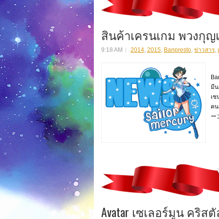
สินค้าเครนเกม พวงกุญแ
9:18 AM
2014
,
2015
,
Banpresto
,
ข่าวสาร
,
สิ
Ban
มี
เซน
คน
ー
Avatar เซเลอร์มูน คริสต