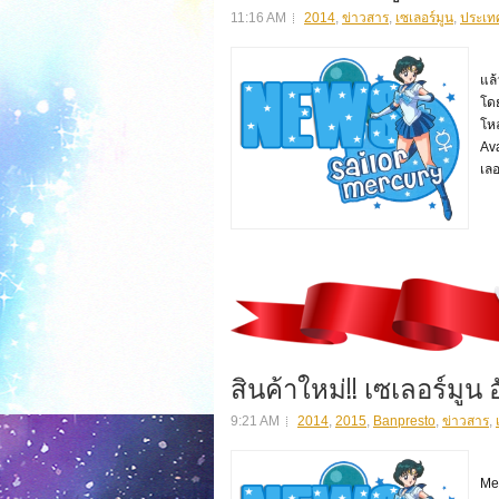
11:16 AM
2014
,
ข่าวสาร
,
เซเลอร์มูน
,
ประเทศ
Av
แล้
โด
โหล
Ava
เลอ
สินค้าใหม่!! เซเลอร์มูน อ
9:21 AM
2014
,
2015
,
Banpresto
,
ข่าวสาร
,
สิน
Mem