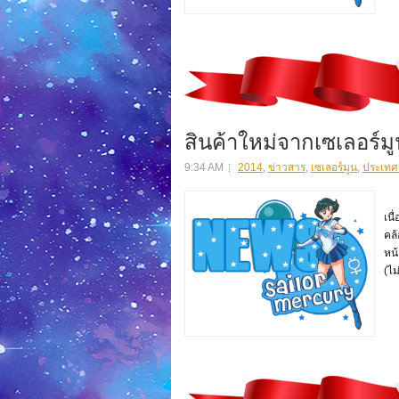
สินค้าใหม่จากเซเลอร์ม
9:34 AM
2014
,
ข่าวสาร
,
เซเลอร์มูน
,
ประเทศญี
สิ
เนื
คล้
หน
(ไม