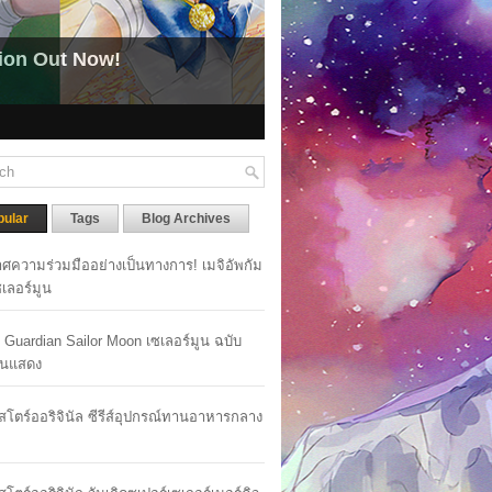
Moon Now Available for Global Streaming.
ปิดให้รับชมได้แล้วบนระบบสตรีมมิ่ง
pular
Tags
Blog Archives
ศความร่วมมืออย่างเป็นทางการ! เมจิอัพกัม
เซเลอร์มูน
y Guardian Sailor Moon เซเลอร์มูน ฉบับ
นแสดง
าสโตร์ออริจินัล ซีรีส์อุปกรณ์ทานอาหารกลาง