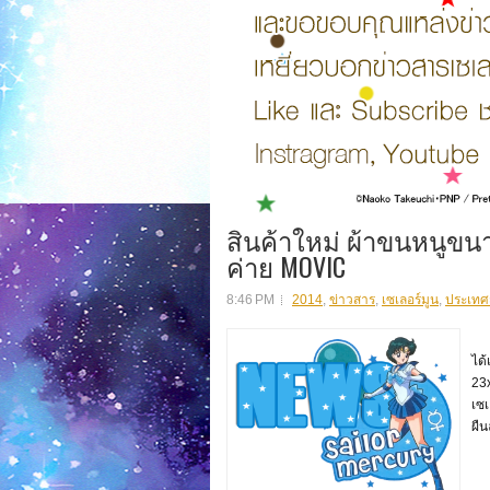
สินค้าใหม่ ผ้าขนหนูขน
ค่าย MOVIC
8:46 PM
2014
,
ข่าวสาร
,
เซเลอร์มูน
,
ประเทศญี
สิ
ได้
23x
เซเ
ผืน