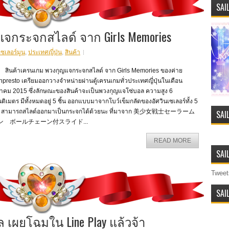
SAI
จกระจกสไลด์ จาก Girls Memories
เซเลอร์มูน
,
ประเทศญี่ปุ่น
,
สินค้า
นค้าเครนเกม พวงกุญแจกระจกสไลด์ จาก Girls Memories ของค่าย
presto เตรียมออกวางจำหน่ายผ่านตู้เครนเกมทั่วประเทศญี่ปุ่นในเดือน
นาคม 2015 ซึ่งลักษณะของสินค้าจะเป็นพวงกุญแจโซ่บอล ความสูง 6
ติเมตร มีทั้งหมดอยู่ 5 ชิ้น ออกแบบมาจากโบว์เข็มกลัดของอัศวินเซเลอร์ทั้ง 5
 สามารถสไลด์ออกมาเป็นกระจกได้ด้วยนะ ที่มาจาก 美少女戦士セーラーム
SAI
ン ボールチェーン付スライド...
READ MORE
SAI
Tweet
SAI
ัล เผยโฉมใน Line Play แล้วจ้า