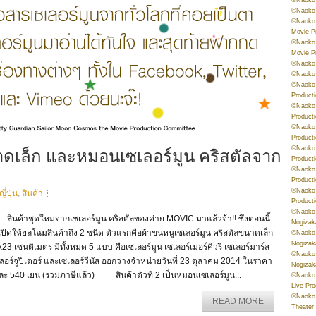
©Naoko 
©Naoko 
Movie P
©Naoko 
Movie P
©Naoko 
©Naoko
©Naoko 
Product
©Naoko 
Product
©Naoko 
Product
าดเล็ก และหมอนเซเลอร์มูน คริสตัลจาก
©Naoko 
Product
©Naoko 
Product
©Naoko 
่ปุ่น
,
สินค้า
Product
©Naoko 
นค้าชุดใหม่จากเซเลอร์มูน คริสตัลของค่าย MOVIC มาแล้วจ้า!! ซึ่งตอนนี้
Nogizak
เปิดให้ยลโฉมสินค้าถึง 2 ชนิด ตัวแรกคือผ้าขนหนูเซเลอร์มูน คริสตัลขนาดเล็ก
©Naoko 
Nogizak
23 เซนติเมตร มีทั้งหมด 5 แบบ คือเซเลอร์มูน เซเลอร์เมอร์คิวรี่ เซเลอร์มาร์ส
©Naoko 
ลอร์จูปิเตอร์ และเซเลอร์วีนัส ออกวางจำหน่ายวันที่ 23 ตุลาคม 2014 ในราคา
Nogizak
ละ 540 เยน (รวมภาษีแล้ว) สินค้าตัวที่ 2 เป็นหมอนเซเลอร์มูน...
©Naoko 
Live Pr
©Naoko 
READ MORE
Theater