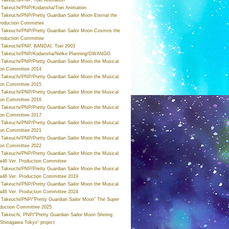
Takeuchi/PNP/Kodansha/Toei Animation
Takeuchi/PNP/Pretty Guardian Sailor Moon Eternal the
roduction Committee
Takeuchi/PNP/Pretty Guardian Sailor Moon Cosmos the
roduction Committee
Takeuchi/PNP, BANDAI, Toei 2003
 Takeuchi/PNP/Kodansha/Nelke Planning/DWANGO
Takeuchi/PNP/Pretty Guardian Sailor Moon the Musical
ion Committee 2014
Takeuchi/PNP/Pretty Guardian Sailor Moon the Musical
ion Committee 2015
Takeuchi/PNP/Pretty Guardian Sailor Moon the Musical
ion Committee 2016
Takeuchi/PNP/Pretty Guardian Sailor Moon the Musical
ion Committee 2017
Takeuchi/PNP/Pretty Guardian Sailor Moon the Musical
ion Committee 2021
Takeuchi/PNP/Pretty Guardian Sailor Moon the Musical
ion Committee 2022
Takeuchi/PNP/Pretty Guardian Sailor Moon the Musical
a46 Ver. Production Committee
Takeuchi/PNP/Pretty Guardian Sailor Moon the Musical
a46 Ver. Production Committee 2019
Takeuchi/PNP/Pretty Guardian Sailor Moon the Musical
a46 Ver. Production Committee 2024
Takeuchi/PNP/“Pretty Guardian Sailor Moon” The Super
oduction Committee 2025
Takeuchi, PNP/“Pretty Guardian Sailor Moon Shining
 Shinagawa Tokyo” project