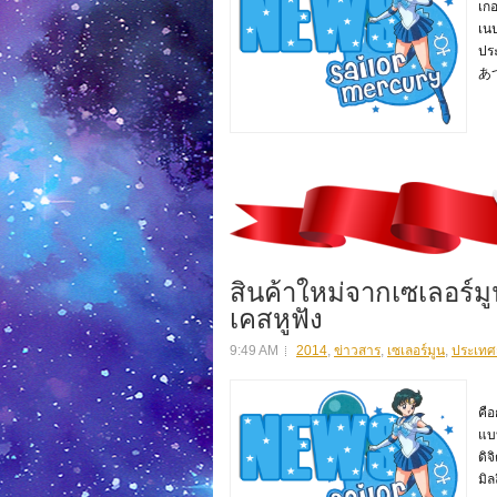
เกอ
เนป
ปร
あ
สินค้าใหม่จากเซเลอร์
เคสหูฟัง
9:49 AM
2014
,
ข่าวสาร
,
เซเลอร์มูน
,
ประเทศญี
สิน
คื
แบ
ดิจ
มิ