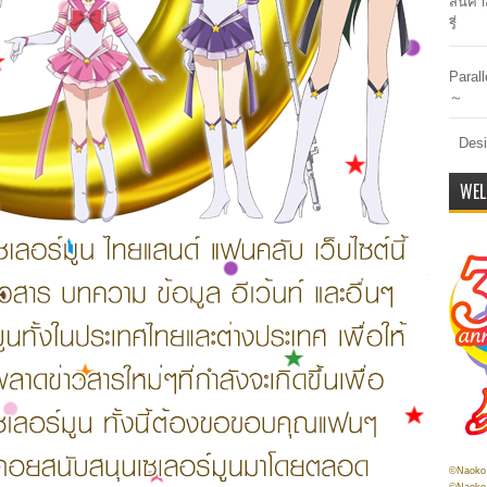
สินค้า
รี่
Paral
～
Desi
WEL
©Naoko 
©Naoko 