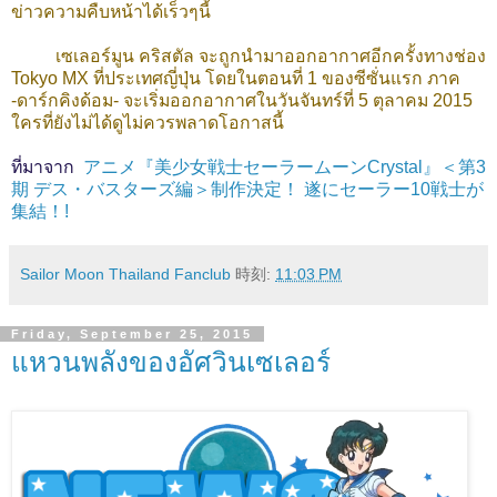
ข่าวความคืบหน้าได้เร็วๆนี้
เซเลอร์มูน คริสตัล จะถูกนำมาออกอากาศอีกครั้งทางช่อง
Tokyo MX ที่ประเทศญี่ปุ่น โดยในตอนที่ 1 ของซีซั่นแรก ภาค
-ดาร์กคิงด้อม- จะเริ่มออกอากาศในวันจันทร์ที่ 5 ตุลาคม 2015
ใครที่ยังไม่ได้ดูไม่ควรพลาดโอกาสนี้
ที่มาจาก
アニメ『美少女戦士セーラームーンCrystal』＜第3
期 デス・バスターズ編＞制作決定！ 遂にセーラー10戦士が
集結！!
Sailor Moon Thailand Fanclub
時刻:
11:03 PM
Friday, September 25, 2015
แหวนพลังของอัศวินเซเลอร์