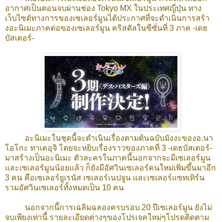
อากาศเป็นตอนจบผ่านช่อง Tokyo MX ในประเทศญี่ปุ่น ทาง
เว็บไซต์ทางการของเซเลอร์มูนได้ประกาศที่จะดำเนินการสร้า
งอะนิเมะภาคต่อของเซเลอร์มูน คริสตัลในซีซั่นที่ 3 ภาค -เดธ
บัสเตอร์-
อะนิเมะในชุดนี้จะดำเนินเรื่องตามต้นฉบับมังงะของอ.นา
โอโกะ ทาเคอุจิ โดยจะหยิบเรื่องราวของภาคที่ 3 -เดธบัสเตอร์-
มาสร้างเป็นอะนิเมะ ตัวละครในภาคนี้นอกจากจะมีเซเลอร์มูน
และเซเลอร์มูนน้อยแล้ว ก็ยังมีอัศวินเซเลอร์คนใหม่เพิ่มขึ้นมาอีก
3 คน คือเซเลอร์ยูเรนัส เซเลอร์เนปจูน และเซเลอร์แซทเทิร์น
รวมอัศวินเซเลอร์ทั้งหมดเป็น 10 คน
นอกจากนี้การเฉลิมฉลองครบรอบ 20 ปีเซเลอร์มูน ยังไม่
จบเพียงเท่านี้ รายละเอียดต่างๆของโปรเจคใหม่ๆโปรดติดตาม