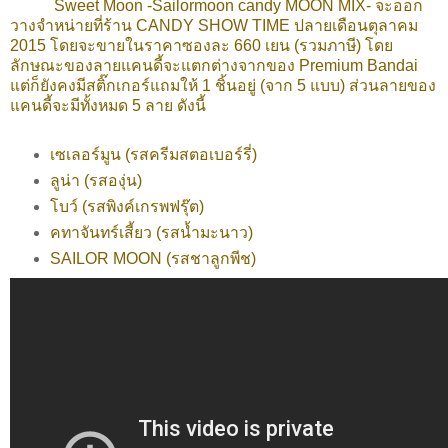
Sweet Moon -
Sailormoon candy MOON MIX- จะออก
วางจำหน่ายที่ร้าน CANDY SHOW TIME ปลายเดือนตุลาคม
2015
โดยจะขายในราคาซองละ 660 เยน (รวมภาษี)
โดย
ลักษณะของลายแคนดี้จะแตกต่างจากของ Premium Bandai
แต่ก็ยังคงมีสติ๊กเกอร์แถมให้ 1 ชิ้นอยู่ (จาก 5 แบบ) ส่วนลายของ
แคนดี้
จะมีทั้งหมด 5 ลาย ดังนี้
เซเลอร์มูน
(รสครีมสตอเบอร์รี่)
ลูน่า
(รสองุ่น)
โบว์ (รสพิงค์เกรพฟรุ๊ต)
คทาจันทร์เสี้ยว (รสน้ำมะนาว)
SAILOR MOON (รสชาลูกพีช)