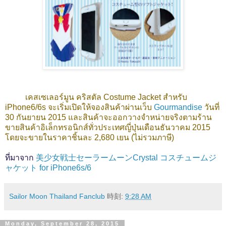
เคสเซเลอร์มูน คริสตัล Costume Jacket สำหรับ
iPhone6/6s จะเริ่มเปิดให้จองสินค้าผ่านเว็บ
Gourmandise
วันที่
30 กันยายน 2015 และสินค้าจะออกวางจำหน่ายจริงตามร้าน
ขายสินค้าอิเล็กทรอนิกส์ทั่วประเทศญี่ปุ่นเดือนธันวาคม 2015
โดยจะขายในราคาชิ้นละ 2,680 เยน (ไม่รวมภาษี)
ที่มาจาก
美少女戦士セーラームーンCrystal コスチュームジ
ャケット for iPhone6s/6
Sailor Moon Thailand Fanclub
時刻:
9:28 AM
Monday, September 28, 2015