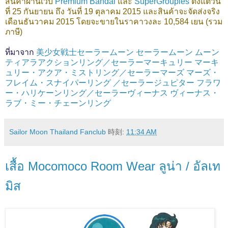
สินค้าผ่านเว็บ
Premium Bandai
และ
SuperGroupies
ตั้งแต่วัน
ที่ 25 กันยายน ถึง วันที่ 19 ตุลาคม 2015 และสินค้าจะจัดส่งจริง
เดือนธันวาคม 2015 โดยจะขายในราคาวงละ 10,584 เยน (รวม
ภาษี)
ที่มาจาก
美少女戦士セーラームーン セーラームーン ムーン
ティアラアクションリング／セーラーマーキュリー マーキ
ュリー・アクア・ミストリング／セーラーマーズ マーズ・
フレイム・スナイパーリング ／セーラージュピター フラワ
ー・ハリケーンリング／セーラーヴィーナス ヴィーナス・
ラブ・ミー・チェーンリング
Sailor Moon Thailand Fanclub
時刻:
11:34 AM
เสื้อ Mocomoco Room Wear ลูน่า / อัลเท
มิส