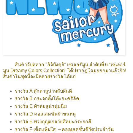
สินค้าจับสลาก "อิจิบังคุจิ" เซเลอร์มูน ลำดับที่ 6
"เซเลอร์
มูน Dreamy Colors Collection"
ได้ปรากฎโฉมออกมาแล้วจ้า!
สินค้าในชุดนี้จะมีหลายรางวัล ได้แก่
รางวัล A ตุ๊กตาลูน่าหลับฝันดี
รางวัล B กระจกตั้งโต๊ะอะคริลิค
รางวัล C ผ้าห่มลูน่านุ่มนิ่ม
รางวัล D คอลเลคชั่นผ้าขนหนู
รางวัล E พวงกุญแจลายศิลปะกระจกสี
รางวัล F เซ็ตแฟ้มใส ～คอลเลคชั่นชีวิตประจำวัน