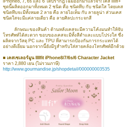
iPhone8, 7, 6s และ 6 ได้ปรากฎโฉมออกมาแล้วจ้า! เคส IIIIfi+
ชุดนี้ผลิตออกมาทั้งหมด 2 ชนิด คือ ชนิดทึบ กับ ชนิดใส โดยเคส
ชนิดทึบจะมีทั้งหมด 2 ลาย คือ ลายไอเท็ม กับ ลายลูน่า ส่วนเคส
ชนิดใสจะมีแค่ลายเดียว คือ ลายศิลปะกระจกสี
ลักษณะของสินค้า ด้านหลังเคสจะมีความโค้งมนทำให้จับ
โทรศัพท์ได้สะดวก ขอบของเคสจะมีทั้งสีดำและแบบโปร่งใส ซึ่ง
ผลิตจากวัสดุ PC และ TPU ที่สามารถป้องกันการกระแทกได้
อย่างดีเยี่ยม นอกจากนี้ยังมีรูสำหรับใส่สายคล้องโทรศัพท์อีกด้วย
■ เคสเซเลอร์มูน IIIIfit iPhone8/7/6s/6 Character Jacket
ราคา 2,880 เยน (ไม่รวมภาษี)
http://www.gourmandise.jp/shopdetail/000000003535