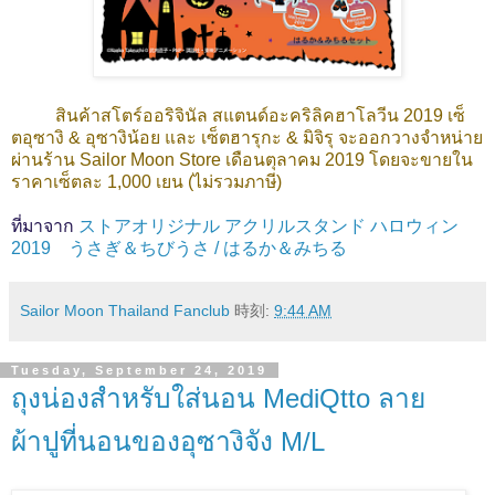
สินค้าสโตร์ออริจินัล สแตนด์อะคริลิคฮาโลวีน 2019 เซ็
ตอุซางิ & อุซางิน้อย และ เซ็ตฮารุกะ & มิจิรุ จะออกวางจำหน่าย
ผ่านร้าน Sailor Moon Store เดือนตุลาคม 2019 โดยจะขายใน
ราคาเซ็ตละ 1,000 เยน (ไม่รวมภาษี)
ที่มาจาก
ストアオリジナル アクリルスタンド ハロウィン
2019 うさぎ＆ちびうさ / はるか＆みちる
Sailor Moon Thailand Fanclub
時刻:
9:44 AM
Tuesday, September 24, 2019
ถุงน่องสำหรับใส่นอน MediQtto ลาย
ผ้าปูที่นอนของอุซางิจัง M/L