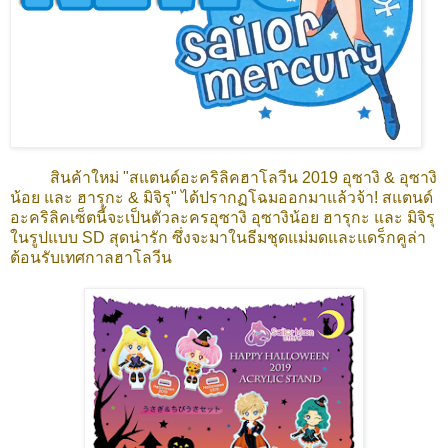
สินค้าใหม่ "สแตนด์อะคริลิคฮาโลวีน 2019 อุซางิ & อุซางิ
น้อย และ ฮารุกะ & มิจิรุ" ได้ปรากฏโฉมออกมาแล้วจ้า! สแตนด์
อะคริลิคเซ็ตนี้จะเป็นตัวละครอุซางิ อุซางิน้อย ฮารุกะ และ มิจิรุ
ในรูปแบบ SD สุดน่ารัก ซึ่งจะมาในธีมชุดแม่มดและแดร็กคูล่า
ต้อนรับเทศกาลฮาโลวีน