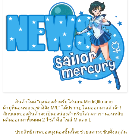
สินค้าใหม่ "ถุงน่องสำหรับใส่นอน MediQtto ลาย
ผ้าปูที่นอนของอุซางิจัง M/L" ได้ปรากฎโฉมออกมาแล้วจ้า!
ลักษณะของสินค้าจะเป็นถุงน่องสำหรับใส่เวลาเรานอนหลับ
ผลิตออกมาทั้งหมด 2 ไซส์ คือ ไซส์ M และ L
ประสิทธิภาพของถุงน่องชิ้นนี้จะช่วยลดกระชับตั้งแต่ต้น