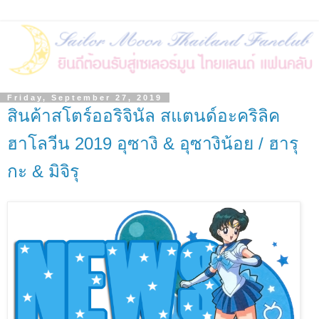
Friday, September 27, 2019
สินค้าสโตร์ออริจินัล สแตนด์อะคริลิค
ฮาโลวีน 2019 อุซางิ & อุซางิน้อย / ฮารุ
กะ & มิจิรุ