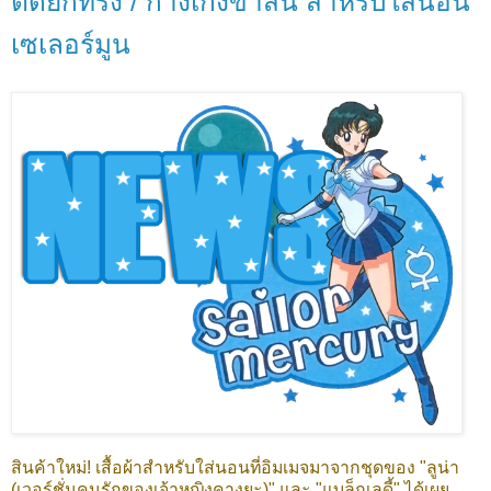
ติดยกทรง / กางเกงขาสั้น สำหรับใส่นอน
เซเลอร์มูน
สินค้าใหม่! เสื้อผ้าสำหรับใส่นอนที่อิมเมจมาจากชุดของ "ลูน่า
(เวอร์ชั่นคนรักของเจ้าหญิงคางูยะ)" และ "แบล็กเลดี้" ได้เผย