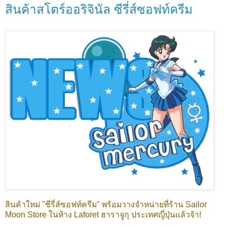
สินค้าสโตร์ออริจินัล ซีรี่ส์ซอฟท์ครีม
สินค้าใหม่ "ซีรี่ส์ซอฟท์ครีม" พร้อมวางจำหน่ายที่ร้าน Sailor
Moon Store ในห้าง Laforet ฮาราจูกุ ประเทศญี่ปุ่นแล้วจ้า!