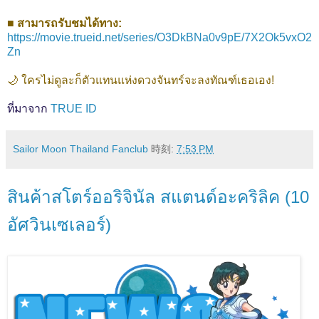
■ สามารถรับชมได้ทาง:
https://movie.trueid.net/series/O3DkBNa0v9pE/7X2Ok5vxO2
Zn
🌙 ใครไม่ดูละก็ตัวแทนแห่งดวงจันทร์จะลงทัณฑ์เธอเอง!
ที่มาจาก
TRUE ID
Sailor Moon Thailand Fanclub
時刻:
7:53 PM
สินค้าสโตร์ออริจินัล สแตนด์อะคริลิค (10
อัศวินเซเลอร์)