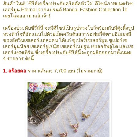
สินค้าใหม่! "ซีรี่ส์เครื่องประดับคริสตัลหัวใจ" ดีไซน์ภาพยนตร์เซ
เลอร์มูน Eternal จากแบรนด์ Bandai Fashion Collection ได้
เผยโฉมออกมาแล้วจ้า!
เครื่องประดับซีรี่ส์นี้ จะมีดีไซน์เป็นรูปทรงโบว์พร้อมกับมีตุ้งติ้งรูป
ทรงหัวใจที่อัดแน่นไปด้วยเม็ดคริสตัลสวารอฟสกี้®ตามอิมเมจสี
ของอัศวินเซเลอร์แต่ละคน ได้แก่ ซูเปอร์เซเลอร์มูน ซูเปอร์เซ
เลอร์มูนน้อย เซเลอร์ยูเรนัส เซเลอร์เนปจูน เซเลอร์พลูโต และเซ
เลอร์แซทเทิร์น
ซึ่งเครื่องประดับซีรี่ส์นี้จะถูกผลิตออกมาทั้งหมด
4 รายการ ดังนี้
1. สร้อยคอ
ราคาเส้นละ 7,700 เยน (ไม่รวมภาษี)