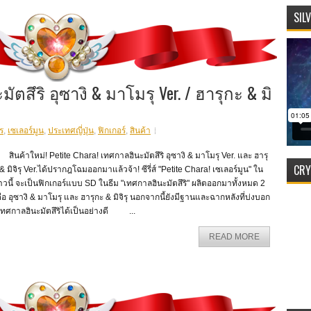
SIL
ัตสึริ อุซางิ & มาโมรุ Ver. / ฮารุกะ & มิ
ร
,
เซเลอร์มูน
,
ประเทศญี่ปุ่น
,
ฟิกเกอร์
,
สินค้า
ค้าใหม่! Petite Chara! เทศกาลฮินะมัตสึริ อุซางิ & มาโมรุ Ver. และ ฮารุ
CRY
& มิจิรุ Ver.ได้ปรากฎโฉมออกมาแล้วจ้า! ซีรี่ส์ "Petite Chara! เซเลอร์มูน" ใน
วนี้ จะเป็นฟิกเกอร์แบบ SD ในธีม "เทศกาลฮินะมัตสึริ" ผลิตออกมาทั้งหมด 2
 คือ อุซางิ & มาโมรุ และ ฮารุกะ & มิจิรุ นอกจากนี้ยังมีฐานและฉากหลังที่บ่งบอก
เทศกาลฮินะมัตสึริได้เป็นอย่างดี ...
READ MORE