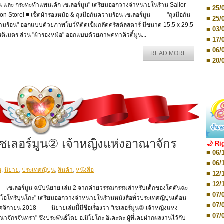
■ 03/
อน และ กระทะทำแพนเค้ก เซเลอร์มูน" เตรียมออกวางจำหน่ายในร้าน Sailor
Editio
■ 25/
on Store! ■ เซ็ตผ้ารองหม้อ & ถุงมือกันความร้อน เซเลอร์มูน "ถุงมือกัน
■ 07/
■ 25/
Editio
มร้อน" ออกแบบด้วยภาพโบว์ที่ติดเข็มกลัดคริสตัลสตาร์ มีขนาด 15.5 x 29.5
■ 03/
■ 07/
ติเมตร ส่วน "ผ้ารองหม้อ" ออกแบบด้วยภาพคทาคิวตี้มูน...
Editio
■ 17/
■ 11/
■ 06/
Editio
READ MORE
■ 01/
■ 20/
Editio
■ 20/
■ 03/
■ 29/
Editio
■ 04/
■ 29/
Editio
■ 10/
■ TBA
■ TBA
■ 10/
■ 17/
■ 26/
ซเลอร์มูน② เจ้าหญิงแห่งอาณาจักร
🌙 Ri
■ 08/
■ 06/
■ 19/
■ 06/
■ 08/
น
,
นิยาย
,
ประเทศญี่ปุ่น
,
สินค้า
,
หนังสือ
■ 12/
■ 07/
■ 12/
■ 28/
เลอร์มูน ฉบับนิยาย เล่ม 2 จากค่ายวรรณกรรมสำหรับเด็กของโคดันฉะ
■ 07/
■ 17/
โอโทริบุนโกะ" เตรียมออกวางจำหน่ายในร้านหนังสือทั่วประเทศญี่ปุ่นเดือน
■ 07/
■ 17/
จิกายน 2018 นิยายเล่มนี้มีชื่อเรื่องว่า "เซเลอร์มูน② เจ้าหญิงแห่ง
■ 07/
■ 01/
าจักรจันทรา" ซึ่งประพันธ์โดย อ.มิโยโกะ อิเคะดะ ผู้ที่เคยฝากผลงานไว้กับ