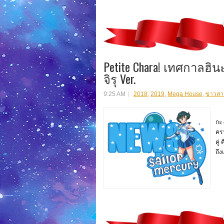
Petite Chara! เทศกาลฮินะม
จิรุ Ver.
9:25 AM
2018
,
2019
,
Mega House
,
ข่าวสา
สิน
กะ 
ครา
คู่
ถึง