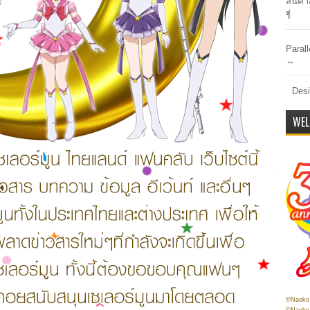
สินค้า
รี่
Paral
～
Desi
WEL
©Naoko 
©Naoko 