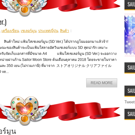
SAI
r.)
,
เครื่องเขียน
,
เซเลอร์มูน
,
ประเทศญี่ปุ่น
,
สินค้า
นค้าใหม่ แฟ้มใสเซเลอร์มูน (SD Ver.) ได้ปรากฎโฉมออกมาแล้วจ้า!
กษณะของสินค้าจะเป็นแฟ้มใสลายอัศวินเซเลอร์แบบ SD สุดน่ารัก เหมาะ
หรับจัดเก็บเอกสารที่มีขนาด A4 แฟ้มใสเซเลอร์มูน (SD Ver.) จะออกวาง
หน่ายผ่านร้าน Sailor Moon Store ต้นเดือนตุลาคม 2018 โดยจะขายในราคา
่นละ 350 เยน (ไม่รวมภาษี) ที่มาจาก ストアオリジナル クリアファイル
SAI
 ve...
READ MORE
SAI
Tweet
SAI
อร์มูน