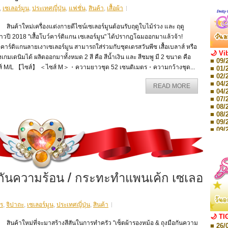
,
เซเลอร์มูน
,
ประเทศญี่ปุ่น
,
แฟชั่น
,
สินค้า
,
เสื้อผ้า
ค้าใหม่เครื่องแต่งกายดีไซน์เซเลอร์มูนต้อนรับฤดูใบไม้ร่วง และ ฤดู
าวปี 2018 "เสื้อโบว์คาร์ดิแกน เซเลอร์มูน" ได้ปรากฎโฉมออกมาแล้วจ้า!
้อคาร์ดิแกนลายเงาเซเลอร์มูน สามารถใส่ร่วมกับชุดเดรสวันพีซ เสื้อเบลาส์ หรือ
🌙 Vi
เกมเดนิมได้ ผลิตออกมาทั้งหมด 2 สี คือ สีน้ำเงิน และ สีชมพู มี 2 ขนาด คือ
■ 09/
ส์ M/L 【ไซส์】 ＜ไซส์ M＞・ความยาวชุด 52 เซนติเมตร・ความกว้างชุด...
■ 01/
■ 02/
■ 04/
READ MORE
■ 04/
■ 07/
■ 08/
■ 08/
■ 09/
■ 09/
■ 10/
■ 10/
■ 08/
Storie
■ 09/
ือกันความร้อน / กระทะทำแพนเค้ก เซเลอ
Storie
■ 01/
Editio
■ 01/
ร
,
จิปาถะ
,
เซเลอร์มูน
,
ประเทศญี่ปุ่น
,
สินค้า
Editio
■ 03/
🌙 TI
Editio
นค้าใหม่ที่จะมาสร้างสีสันในการทำครัว "เซ็ตผ้ารองหม้อ & ถุงมือกันความ
■ 26/