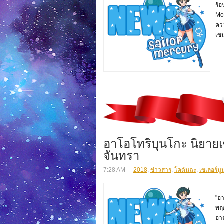
ร้
Mo
ควา
เซน
อาโอโทริบุนโกะ นิยายเ
จันทรา
7:28 AM
2018
,
ข่าวสาร
,
โคดันฉะ
,
เซเลอร์มู
เซ
"อา
พฤศ
อาณ