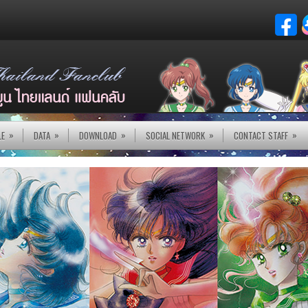
»
»
»
»
»
LE
DATA
DOWNLOAD
SOCIAL NETWORK
CONTACT STAFF