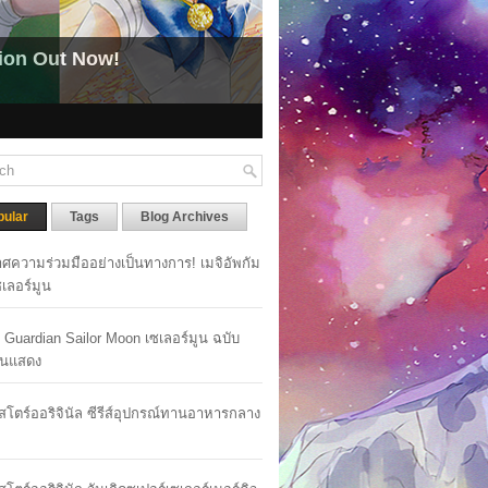
pular
Tags
Blog Archives
ศความร่วมมืออย่างเป็นทางการ! เมจิอัพกัม
เซเลอร์มูน
y Guardian Sailor Moon เซเลอร์มูน ฉบับ
นแสดง
าสโตร์ออริจินัล ซีรีส์อุปกรณ์ทานอาหารกลาง