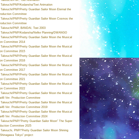
Takeuchi/PNP/Kodansha/Toei Animation
Takeuchi/PNP/Pretty Guardian Sailor Moon Eternal the
roduction Committee
Takeuchi/PNP/Pretty Guardian Sailor Moon Cosmos the
roduction Committee
Takeuchi/PNP, BANDAI, Toei 2003
 Takeuchi/PNP/Kodansha/Nelke Planning/DWANGO
Takeuchi/PNP/Pretty Guardian Sailor Moon the Musical
ion Committee 2014
Takeuchi/PNP/Pretty Guardian Sailor Moon the Musical
ion Committee 2015
Takeuchi/PNP/Pretty Guardian Sailor Moon the Musical
ion Committee 2016
Takeuchi/PNP/Pretty Guardian Sailor Moon the Musical
ion Committee 2017
Takeuchi/PNP/Pretty Guardian Sailor Moon the Musical
ion Committee 2021
Takeuchi/PNP/Pretty Guardian Sailor Moon the Musical
ion Committee 2022
Takeuchi/PNP/Pretty Guardian Sailor Moon the Musical
a46 Ver. Production Committee
Takeuchi/PNP/Pretty Guardian Sailor Moon the Musical
a46 Ver. Production Committee 2019
Takeuchi/PNP/Pretty Guardian Sailor Moon the Musical
a46 Ver. Production Committee 2024
Takeuchi/PNP/“Pretty Guardian Sailor Moon” The Super
oduction Committee 2025
Takeuchi, PNP/“Pretty Guardian Sailor Moon Shining
 Shinagawa Tokyo” project