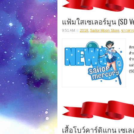
แฟ้มใสเซเลอร์มูน (SD Ve
9:51 AM
2018
,
Sailor Moon Store
,
ข่าวสาร
สิ
ลั
สำ
จำ
แผ
(SD
เสื้อโบว์คาร์ดิแกน เซเล