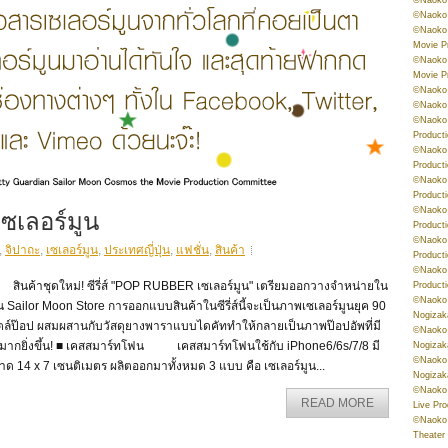
©Naoko 
©Naoko 
Movie P
©Naoko 
Movie P
©Naoko 
©Naoko
©Naoko 
Product
©Naoko 
Product
©Naoko 
Product
 เซเลอร์มูน
©Naoko 
Product
©Naoko 
,
จิปาถะ
,
เซเลอร์มูน
,
ประเทศญี่ปุ่น
,
แฟชั่น
,
สินค้า
Product
©Naoko 
นค้าชุดใหม่! ซีรี่ส์ "POP RUBBER เซเลอร์มูน" เตรียมออกวางจำหน่ายใน
Product
©Naoko 
น Sailor Moon Store การออกแบบสินค้าในซีรี่ส์นี้จะเป็นภาพเซเลอร์มูนยุค 90
Nogizak
ตล์ป๊อป ผสมผสานกับวัสดุยางพาราแบบไดคัททำให้กลายเป็นภาพป๊อปอัพที่มี
©Naoko 
ติมากยิ่งขึ้น! ■ เคสสมาร์ทโฟน เคสสมาร์ทโฟนใช้กับ iPhone6/6s/7/8 มี
Nogizak
©Naoko 
ด 14 x 7 เซนติเมตร ผลิตออกมาทั้งหมด 3 แบบ คือ เซเลอร์มูน...
Nogizak
©Naoko 
READ MORE
Live Pr
©Naoko 
Theater