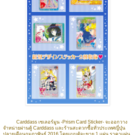
Carddass เซเลอร์มูน -Prism Card Sticker- จะออกวาง
จำหน่ายผ่านตู้ Carddass และร้านสะดวกซื้อทั่วประเทศญี่ปุ่น
ปลายเดือนกุมภาพันธ์ 2016 โดยแบบตู้จะขาย 1 แผ่น ราคาแผ่น