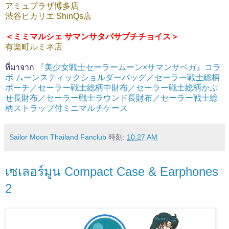
アミュプラザ博多店
渋谷ヒカリエ ShinQs店
＜ミミマルシェ サマンサタバサプチチョイス＞
有楽町ルミネ店
ที่มาจาก
『美少女戦士セーラームーン×サマンサベガ』コラ
ボ ムーンスティックショルダーバッグ／セーラー戦士総柄
ポーチ／セーラー戦士総柄中財布／セーラー戦士総柄かぶ
せ長財布／セーラー戦士ラウンド長財布／セーラー戦士総
柄ストラップ付ミニマルチケース
Sailor Moon Thailand Fanclub
時刻:
10:27 AM
เซเลอร์มูน Compact Case & Earphones
2