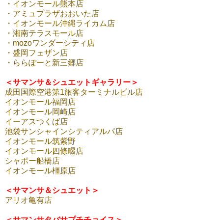
・イオンモール熊本店
・アミュプラザおおいた店
・イオンモール沖縄ライカム店
・湘南テラスモール店
・mozoワンダーシティ店
・盛岡フェザン店
・ららぽーと新三郷店
＜サマンサ＆シュエットギャラリー＞
成田国際空港第1旅客ターミナルビル店
イオンモール福岡店
イオンモール岡崎店
イーアスつくば店
池袋サンシャインシティアルパ店
イオンモール筑紫野
イオンモール四條畷店
シャポー船橋店
イオンモール橿原店
＜サマンサ＆シュエット＞
アリオ亀有店
＜サマンサタバサプチチョイス＞