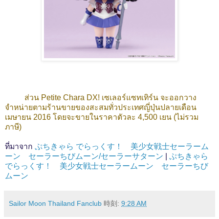
ส่วน Petite Chara DX! เซเลอร์แซทเทิร์น จะออกวาง
จำหน่ายตามร้านขายของสะสมทั่วประเทศญี่ปุ่นปลายเดือน
เมษายน 2016 โดยจะขายในราคาตัวละ 4,500 เยน (ไม่รวม
ภาษี)
ที่มาจาก
ぷちきゃら でらっくす！ 美少女戦士セーラーム
ーン セーラーちびムーン/セーラーサターン
|
ぷちきゃら
でらっくす！ 美少女戦士セーラームーン セーラーちび
ムーン
Sailor Moon Thailand Fanclub
時刻:
9:28 AM