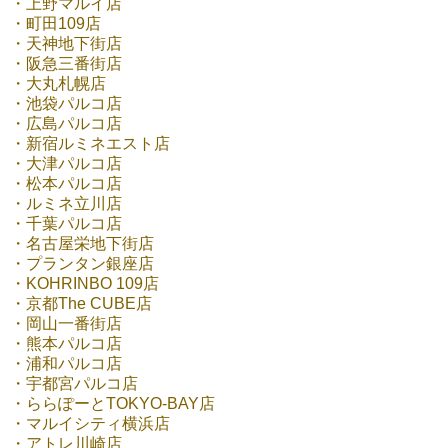
・上野マルイ店
・町田109店
・天神地下街店
・阪急三番街店
・大丸札幌店
・池袋パルコ店
・広島パルコ店
・新宿ルミネエスト店
・大津パルコ店
・松本パルコ店
・ルミネ立川店
・千葉パルコ店
・名古屋栄地下街店
・プランタン銀座店
・KOHRINBO 109店
・京都The CUBE店
・岡山一番街店
・熊本パルコ店
・浦和パルコ店
・宇都宮パルコ店
・ららぽーとTOKYO-BAY店
・マルイシティ横浜店
・アトレ川崎店