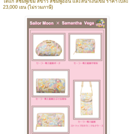
ได้แก่ สีชมพูเข้ม สีขาว สีชมพูอ่อน และสีน้ำเงินเข้ม ราคาใบละ
23,000 เยน (ไม่รวมภาษี)