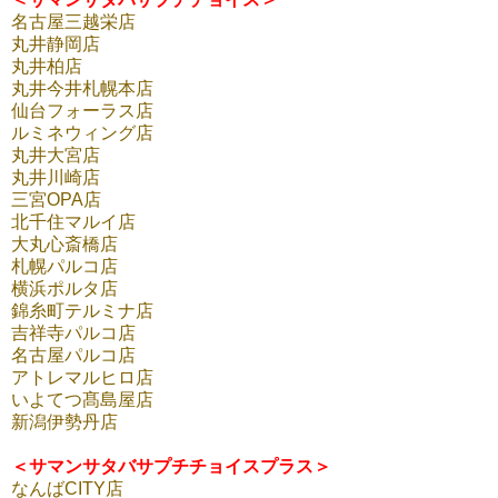
名古屋三越栄店
丸井静岡店
丸井柏店
丸井今井札幌本店
仙台フォーラス店
ルミネウィング店
丸井大宮店
丸井川崎店
三宮OPA店
北千住マルイ店
大丸心斎橋店
札幌パルコ店
横浜ポルタ店
錦糸町テルミナ店
吉祥寺パルコ店
名古屋パルコ店
アトレマルヒロ店
いよてつ髙島屋店
新潟伊勢丹店
＜サマンサタバサプチチョイスプラス＞
なんばCITY店