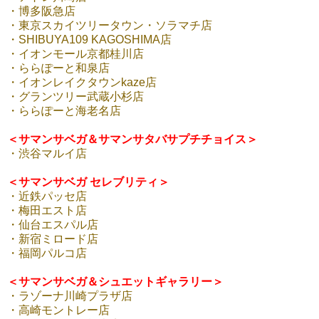
・博多阪急店
・東京スカイツリータウン・ソラマチ店
・SHIBUYA109 KAGOSHIMA店
・イオンモール京都桂川店
・ららぽーと和泉店
・イオンレイクタウンkaze店
・グランツリー武蔵小杉店
・ららぽーと海老名店
＜サマンサベガ＆サマンサタバサプチチョイス＞
・渋谷マルイ店
＜サマンサベガ セレブリティ＞
・近鉄パッセ店
・梅田エスト店
・仙台エスパル店
・新宿ミロード店
・福岡パルコ店
＜サマンサベガ＆シュエットギャラリー＞
・ラゾーナ川崎プラザ店
・高崎モントレー店