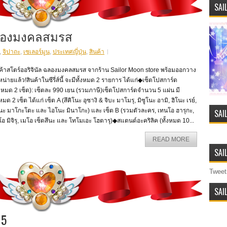
SAI
 ฉลองมงคลสมรส
,
จิปาถะ
,
เซเลอร์มูน
,
ประเทศญี่ปุ่น
,
สินค้า
นค้าสโตร์ออริจินัล ฉลองมงคลสมรส จากร้าน Sailor Moon store พร้อมออกวาง
น่ายแล้ว!สินค้าในซีรี่ส์นี้ จะมีทั้งหมด 2 รายการ ได้แก่◆เซ็ตโปสการ์ด
้งหมด 2 เซ็ต): เซ็ตละ 990 เยน (รวมภาษี)เซ็ตโปสการ์ดจำนวน 5 แผ่น มี
งหมด 2 เซ็ต ได้แก่ เซ็ต A (สึคิโนะ อุซางิ & จิบะ มาโมรุ, มิซูโนะ อามิ, ฮิโนะ เรย์,
นะ มาโกะโตะ และ ไอโนะ มินาโกะ) และ เซ็ต B (รวมตัวละคร, เทนโอ ฮารุกะ,
SAI
อ มิจิรุ, เมโอ เซ็ตสึนะ และ โทโมเอะ โฮตารุ)◆สแตนด์อะคริลิค (ทั้งหมด 10...
READ MORE
SAI
Tweet
SAI
 5