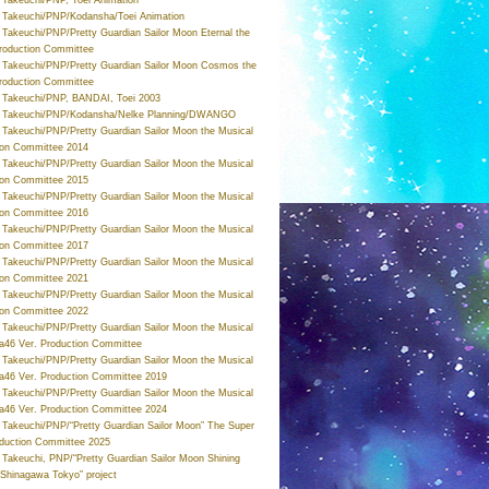
Takeuchi/PNP/Kodansha/Toei Animation
Takeuchi/PNP/Pretty Guardian Sailor Moon Eternal the
roduction Committee
Takeuchi/PNP/Pretty Guardian Sailor Moon Cosmos the
roduction Committee
Takeuchi/PNP, BANDAI, Toei 2003
 Takeuchi/PNP/Kodansha/Nelke Planning/DWANGO
Takeuchi/PNP/Pretty Guardian Sailor Moon the Musical
ion Committee 2014
Takeuchi/PNP/Pretty Guardian Sailor Moon the Musical
ion Committee 2015
Takeuchi/PNP/Pretty Guardian Sailor Moon the Musical
ion Committee 2016
Takeuchi/PNP/Pretty Guardian Sailor Moon the Musical
ion Committee 2017
Takeuchi/PNP/Pretty Guardian Sailor Moon the Musical
ion Committee 2021
Takeuchi/PNP/Pretty Guardian Sailor Moon the Musical
ion Committee 2022
Takeuchi/PNP/Pretty Guardian Sailor Moon the Musical
a46 Ver. Production Committee
Takeuchi/PNP/Pretty Guardian Sailor Moon the Musical
a46 Ver. Production Committee 2019
Takeuchi/PNP/Pretty Guardian Sailor Moon the Musical
a46 Ver. Production Committee 2024
Takeuchi/PNP/“Pretty Guardian Sailor Moon” The Super
oduction Committee 2025
Takeuchi, PNP/“Pretty Guardian Sailor Moon Shining
 Shinagawa Tokyo” project