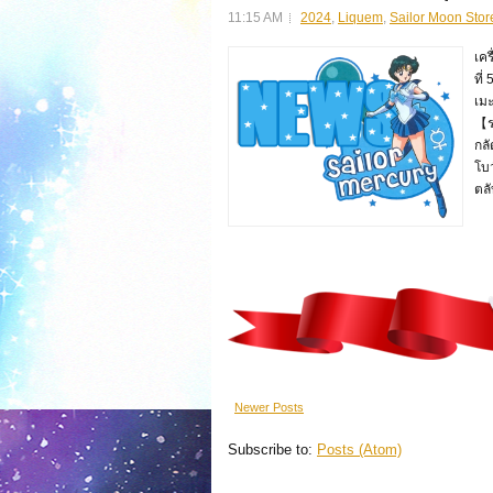
11:15 AM
2024
,
Liquem
,
Sailor Moon Stor
เคร
ที่
เม
【รา
กลั
โบว
ตลั
Newer Posts
Subscribe to:
Posts (Atom)