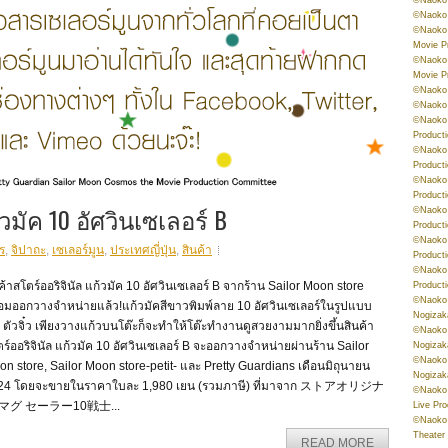
©Naoko 
©Naoko 
Movie P
©Naoko 
Movie P
©Naoko 
©Naoko
©Naoko 
Product
©Naoko 
Product
©Naoko 
Product
วมัค 10 อัศวินเซเลอร์ B
©Naoko 
Product
©Naoko 
ร
,
จิปาถะ
,
เซเลอร์มูน
,
ประเทศญี่ปุ่น
,
สินค้า
Product
©Naoko 
ค้าสโตร์ออริจินัล แก้วมัค 10 อัศวินเซเลอร์ B จากร้าน Sailor Moon store
Product
©Naoko 
้อมออกวางจำหน่ายแล้ว!แก้วมัคสีขาวพิมพ์ลาย 10 อัศวินเซเลอร์ในรูปแบบ
Nogizak
ตัวจิ๋ว เพียงวางแก้วบนโต๊ะก็จะทำให้โต๊ะทำงานดูสวยงามมากยิ่งขึ้นสินค้า
©Naoko 
ร์ออริจินัล แก้วมัค 10 อัศวินเซเลอร์ B จะออกวางจำหน่ายผ่านร้าน Sailor
Nogizak
©Naoko 
n store, Sailor Moon store-petit- และ Pretty Guardians เดือนมิถุนายน
Nogizak
24 โดยจะขายในราคาใบละ 1,980 เยน (รวมภาษี) ที่มาจาก ストアオリジナ
©Naoko 
 マグ セーラー10戦士...
Live Pr
©Naoko 
Theater
READ MORE