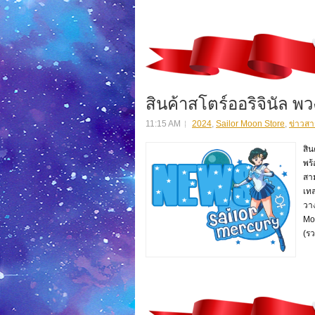
สินค้าสโตร์ออริจินัล พ
11:15 AM
2024
,
Sailor Moon Store
,
ข่าวสา
สิน
พร้
สาม
เทล
วาง
Mo
(ร