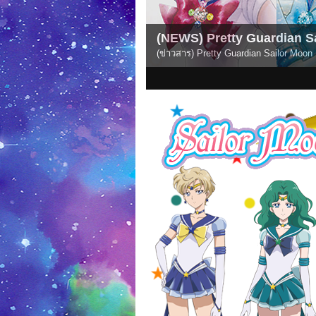
(NEWS) Pretty Guardian Sa
(ข่าวสาร) Pretty Guardian Sailor Moon
1
2
3
4
5