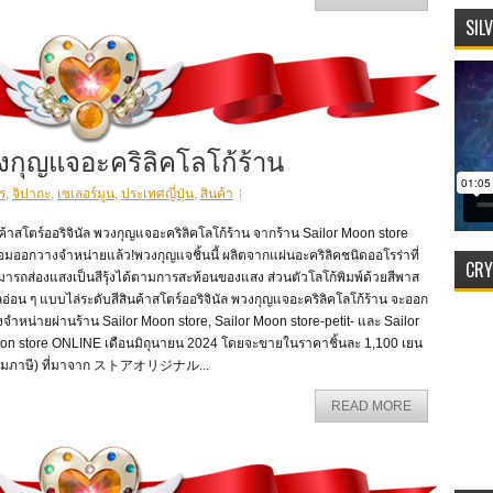
SIL
วงกุญแจอะคริลิคโลโก้ร้าน
ร
,
จิปาถะ
,
เซเลอร์มูน
,
ประเทศญี่ปุ่น
,
สินค้า
ค้าสโตร์ออริจินัล พวงกุญแจอะคริลิคโลโก้ร้าน จากร้าน Sailor Moon store
อมออกวางจำหน่ายแล้ว!พวงกุญแจชิ้นนี้ ผลิตจากแผ่นอะคริลิคชนิดออโรร่าที่
CRY
ารถส่องแสงเป็นสีรุ้งได้ตามการสะท้อนของแสง ส่วนตัวโลโก้พิมพ์ด้วยสีพาส
อ่อน ๆ แบบไล่ระดับสีสินค้าสโตร์ออริจินัล พวงกุญแจอะคริลิคโลโก้ร้าน จะออก
จำหน่ายผ่านร้าน Sailor Moon store, Sailor Moon store-petit- และ Sailor
on store ONLINE เดือนมิถุนายน 2024 โดยจะขายในราคาชิ้นละ 1,100 เยน
วมภาษี) ที่มาจาก ストアオリジナル...
READ MORE