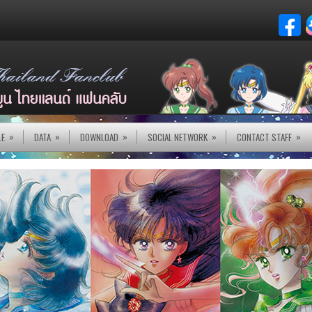
»
»
»
»
»
LE
DATA
DOWNLOAD
SOCIAL NETWORK
CONTACT STAFF