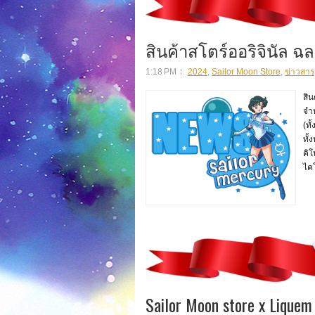
สินค้าสโตร์ออริจินัล
1:18 PM
2024
,
Sailor Moon Store
,
ข่าวสาร
สิ
จำห
(ทั
ทั้
คิโ
ไคโ
Sailor Moon store x Liquem