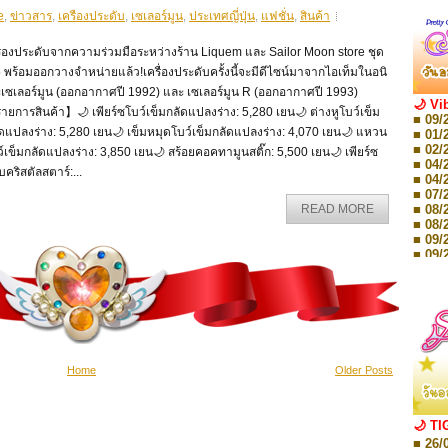
e
,
ข่าวสาร
,
เครืองประดับ
,
เซเลอร์มูน
,
ประเทศญี่ปุ่น
,
แฟชั่น
,
สินค้า
ื่องประดับจากความร่วมมือระหว่างร้าน Liquem และ Sailor Moon store ชุด
 5 พร้อมออกวางจำหน่ายแล้ว!เครื่องประดับครั้งนี้จะมีดีไซน์มาจากไอเท็มในอนิ
ะเซเลอร์มูน (ออกอากาศปี 1992) และ เซเลอร์มูน R (ออกอากาศปี 1993)
🌙 Vi
ยการสินค้า】🌙 เพียร์ซโบว์เข็มกลัดแปลงร่าง: 5,280 เยน🌙 ต่างหูโบว์เข็ม
■ 09/
ดแปลงร่าง: 5,280 เยน🌙 เข็มหมุดโบว์เข็มกลัดแปลงร่าง: 4,070 เยน🌙 แหวน
■ 01/
■ 02/
์เข็มกลัดแปลงร่าง: 3,850 เยน🌙 สร้อยคอคทามูนสติ๊ก: 5,500 เยน🌙 เพียร์ซ
■ 04/
บคริสตัลสตาร์:...
■ 04/
■ 07/
■ 08/
READ MORE
■ 08/
■ 09/
■ 09/
■ 10/
■ 10/
■ 08/
Storie
■ 09/
Storie
■ 01/
Home
Older Posts
Editio
■ 01/
Editio
■ 03/
🌙 TI
Editio
■ 26/