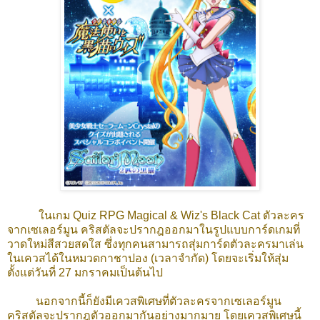
ใน
เกม Quiz RPG Magical & Wiz's Black C
at ตัวละคร
จากเซเลอร์มูน คริสตัลจะปรากฎออกมาในรูปแบบการ์ดเกมที่
วาดใหม่สีสวยสดใส ซึ่งทุกคนสามารถสุ่มการ์ดตัวละครมาเล่น
ในเควสได้ในหมวดกาชาปอง (เวลาจำกัด) โดยจะเริ่มให้สุ่ม
ตั้งแต่วันที่ 27 มกราคมเป็นต้นไป
นอกจากนี้ก็ยังมีเควสพิเศษที่ตัวละครจากเซเลอร์มูน
คริสตัลจะปรากฎตัวออกมากันอย่างมากมาย โดยเควสพิเศษนี้