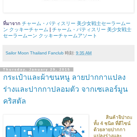
ที่มาจาก
チャーム・パティスリー 美少女戦士セーラームー
ン クッキーチャーム
|
チャーム・パティスリー 美少女戦士
セーラームーン クッキーチャームアソート
Sailor Moon Thailand Fanclub
時刻:
9:35 AM
Thursday, January 29, 2015
กระเป๋าและผ้าขนหนู ลายปากกาแปลง
ร่างและปากกาปลอมตัว จากเซเลอร์มูน
คริสตัล
สินค้าจิปาถะ
ทั้ง 4 ชนิด ที่ดีไซน์
ด้วยลายปากกา
แปลงร่างและ