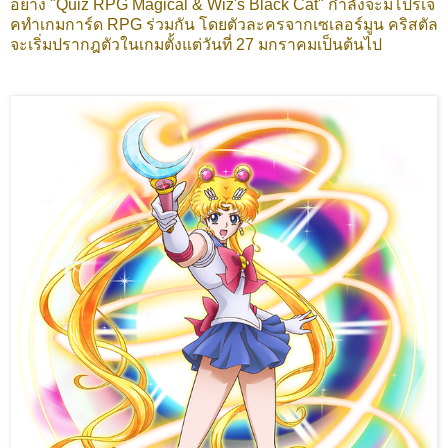
อย่าง "Quiz RPG Magical & Wiz's Black Cat" กำลังจะมีโปรเจ
คทำเกมการ์ด RPG ร่วมกัน โดยตัวละครจากเซเลอร์มูน คริสตัล
จะเริ่มปรากฎตัวในเกมตั้งแต่วันที่ 27 มกราคมเป็นต้นไป