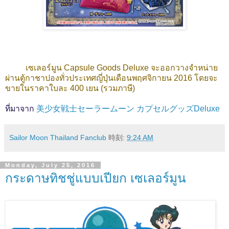
เซเลอร์มูน Capsule Goods Deluxe จะออกวางจำหน่าย
ผ่านตู้กาชาปองทั่วประเทศญี่ปุ่นเดือนพฤศจิกายน 2016 โดยจะ
ขายในราคาใบละ 400 เยน (รวมภาษี)
ที่มาจาก
美少女戦士セーラームーン カプセルグッズDeluxe
Sailor Moon Thailand Fanclub
時刻:
9:24 AM
Monday, July 25, 2016
กระดาษทิชชู่แบบเปียก เซเลอร์มูน