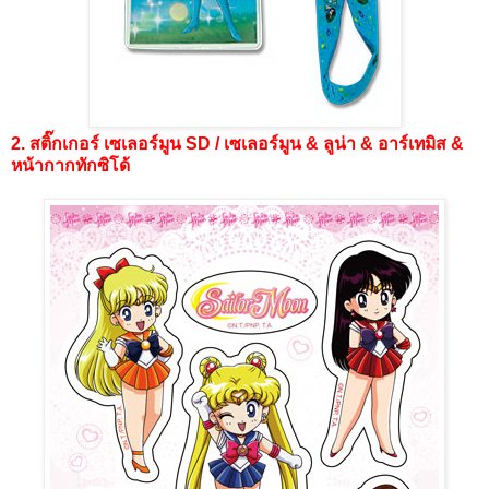
2. สติ๊กเกอร์ เซเลอร์มูน SD / เซเลอร์มูน & ลูน่า & อาร์เทมิส &
หน้ากากทักซิโด้