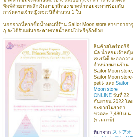
พิมพ์ด้วยภาพผลึกเงินมายาสีทอง ขวดน้ำหอมจะมาพร้อมกับ
การ์ดลายเจ้าหญิงเซเรนิตี้จำนวน 1 ใบ
นอกจากนี้หากซื้อน้ำหอมที่ร้าน Sailor Moon store สาขาฮาราจู
กุ จะได้รับแผ่นกระดาษเทสน้ำหอมไปฟรีๆอีกด้วย
สินค้าสโตร์ออริจิ
นัล น้ำหอมเจ้าหญิง
เซเรนิตี้
จะออกวาง
จำหน่ายผ่านร้าน
Sailor Moon store,
Sailor Moon store-
petit- และ
Sailor
Moon store
ONLINE
วันที่ 22
กันยายน 2022 โดย
จะขายในราคา
ขวดละ 7,480 เยน
(รวมภาษี)
ที่มาจาก
ストアオ