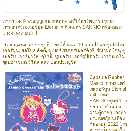
กาชาปอง® พวงกุญแจมาสตอตยางที่ใช้อาร์ตน่ารักๆจาก
ภาพยนตร์เซเลอร์มูน Eternal x ตัวละคร SANRIO พร้อมออก
วางจำหน่ายแล้ว!
พวงกุญแจมาสตอตชุดที่ 1 จะมีทั้งหมด 10 แบบ ได้แก่ ซูเปอร์เซ
เลอร์มูน, ฮัลโหล คิตตี้, ซูเปอร์เซเลอร์เมอร์คิวรี่, ซินามอโรล, ซู
เปอร์เซเลอร์มาร์ส, คุโรมิ, ซูเปอร์เซเลอร์จูปิเตอร์, มารอน ครีม,
ซูเปอร์เซเลอร์วีนัส และ ปอมปอมปูริน
Capsule Rubber
Mascot ภาพยนตร์
เซเลอร์มูน Eternal
x ตัวละคร
SANRIO ชุดที่ 1 จะ
ออกวางจำหน่าย
ผ่านตู้กาชาปองทั่ว
ประเทศญี่ปุ่นเดือน
กันยายน 2022 โดย
จะขายในราคาใบ