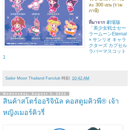
ละ 300 เยน (รวม
ภาษี)
ที่มาจาก
劇場版
「美少女戦士セー
ラームーンEternal
× サンリオ キャラ
クターズ カプセル
ラバーマスコット
1
Sailor Moon Thailand Fanclub
時刻:
10:42 AM
Wednesday, August 3, 2022
สินค้าสโตร์ออริจินัล คอสตูมคิวพี® เจ้า
หญิงเมอร์คิวรี่