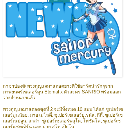
กาชาปอง® พวงกุญแจมาสตอตยางที่ใช้อาร์ตน่ารักๆจาก
ภาพยนตร์เซเลอร์มูน Eternal x ตัวละคร SANRIO พร้อมออก
วางจำหน่ายแล้ว!
พวงกุญแจมาสตอตชุดที่ 2 จะมีทั้งหมด 10 แบบ ได้แก่ ซูเปอร์เซ
เลอร์มูนน้อย, มาย เมโลดี้, ซูเปอร์เซเลอร์ยูเรนัส, กีกี้, ซูเปอร์เซ
เลอร์เนปจูน, ลาล่า, ซูเปอร์เซเลอร์พลูโต, โพชัคโค, ซูเปอร์เซ
เลอร์แซทเทิร์น และ มาย สวีท เปียโน