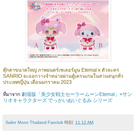
ตุ๊กตาขนาดใหญ่ ภาพยนตร์เซเลอร์มูน Eternal x ตัวละคร
SANRIO จะออกวางจำหน่ายผ่านตู้เครนเกมในสวนสนุกทั่ว
ประเทศญี่ปุ่น เดือนมกราคม 2023
ที่มาจาก
劇場版「美少女戦士セーラームーンEternal」×サン
リオキャラクターズ でっかいぬいぐるみ シリーズ
Sailor Moon Thailand Fanclub
時刻:
11:12 AM