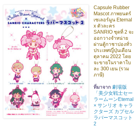
Capsule Rubber
Mascot ภาพยนตร์
เซเลอร์มูน Eternal
x ตัวละคร
SANRIO ชุดที่ 2 จะ
ออกวางจำหน่าย
ผ่านตู้กาชาปองทั่ว
ประเทศญี่ปุ่นเดือน
ตุลาคม 2022 โดย
จะขายในราคาใบ
ละ 300 เยน (รวม
ภาษี)
ที่มาจาก
劇場版
「美少女戦士セー
ラームーンEternal
× サンリオ キャラ
クターズ カプセル
ラバーマスコット
2