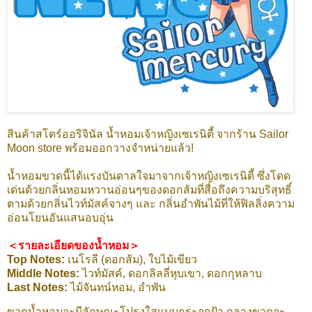
สินค้าสโตร์ออริจินัล น้ำหอมเจ้าหญิงเซเรนิตี้ จากร้าน Sailor
Moon store พร้อมออกวางจำหน่ายแล้ว!
น้ำหอมขวดนี้ได้แรงบันดาลใจมาจากเจ้าหญิงเซเรนิตี้ ซึ่งโดด
เด่นด้วยกลิ่นหอมหวานอ่อนๆของดอกส้มที่สื่อถึงความบริสุทธิ์
ตามด้วยกลิ่นไวท์มัสค์จางๆ และ กลิ่นอำพันไม้ที่ให้ฟิลลิ่งความ
อ่อนโยนอันแสนอบอุ่น
＜รายละเอียดของน้ำหอม＞
Top Notes:
เนโรลี (ดอกส้ม), ใบไม้เขียว
Middle Notes:
ไวท์มัสค์, ดอกลิลลี่หุบเขา, ดอกกุหลาบ
Last Notes:
ไม้จันทน์หอม, อำพัน
ขวดน้ำหอมจะมีลักษณะโปรงใสแบบกระจกฝ้า กลางขวดจะ