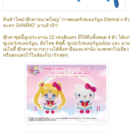
สินค้าใหม่! ตุ๊กตาขนาดใหญ่ "ภาพยนตร์เซเลอร์มูน Eternal x ตัว
ละคร SANRIO" มาแล้วจ้า!
ตุ๊กตาชุดนี้สูงประมาณ 22 เซนติเมตร มีให้คีบทั้งหมด 4 ตัว ได้แก่
ซูเปอร์เซเลอร์มูน, ฮัลโหล คิตตี้, ซูเปอร์เซเลอร์มูนน้อย และ มาย
เมโลดี้ ตุ๊กตาสามารถวางได้ทั้งท่ายืนและท่านั่ง จะพกพาไปเที่ยว
หรือตกแต่งไว้ในห้องก็น่ารักสุดๆ