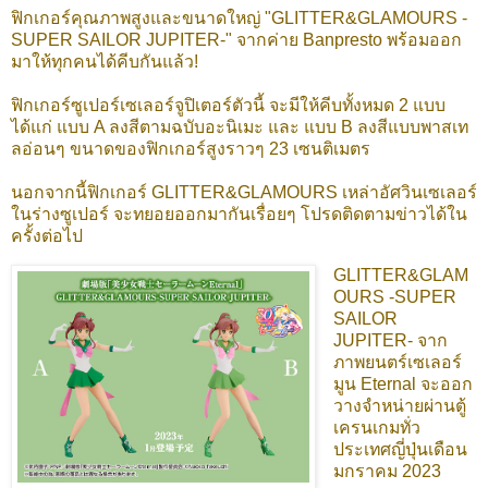
ฟิกเกอร์คุณภาพสูงและขนาดใหญ่ "GLITTER&GLAMOURS -
SUPER SAILOR JUPITER-" จากค่าย Banpresto พร้อมออก
มาให้ทุกคนได้คีบกันแล้ว!
ฟิกเกอร์ซูเปอร์เซเลอร์จูปิเตอร์ตัวนี้ จะมีให้คีบทั้งหมด 2 แบบ
ได้แก่ แบบ A ลงสีตามฉบับอะนิเมะ และ แบบ B ลงสีแบบพาสเท
ลอ่อนๆ ขนาดของฟิกเกอร์สูงราวๆ 23 เซนติเมตร
นอกจากนี้ฟิกเกอร์ GLITTER&GLAMOURS เหล่าอัศวินเซเลอร์
ในร่างซูเปอร์ จะทยอยออกมากันเรื่อยๆ โปรดติดตามข่าวได้ใน
ครั้งต่อไป
GLITTER&GLAM
OURS -SUPER
SAILOR
JUPITER- จาก
ภาพยนตร์เซเลอร์
มูน Eternal จะออก
วางจำหน่ายผ่านตู้
เครนเกมทั่ว
ประเทศญี่ปุ่นเดือน
มกราคม 2023