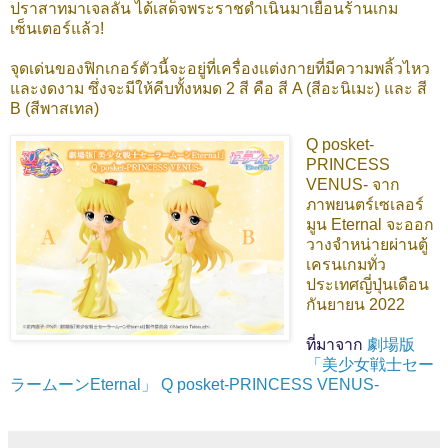
ปราสาทมาเจลลัน ได้เสด็จพระราชดําเนินมาเยือนร้านเกม
เซ็นเตอร์แล้ว!
จุดเด่นของฟิกเกอร์ตัวนี้จะอยู่ที่เครื่องแต่งกายที่มีความพลิ้วไหว
และงดงาม ซึ่งจะมีให้คีบทั้งหมด 2 สี คือ สี A (สีอะนิเมะ) และ สี
B (สีพาสเทล)
Q posket-
PRINCESS
VENUS- จาก
ภาพยนตร์เซเลอร์
มูน Eternal จะออก
วางจำหน่ายผ่านตู้
เครนเกมทั่ว
ประเทศญี่ปุ่นเดือน
กันยายน 2022
ที่มาจาก
劇場版
「美少女戦士セー
ラームーンEternal」 Q posket-PRINCESS VENUS-