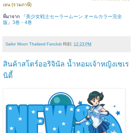
เยน (รวมภาษี)
ที่มาจาก
『美少女戦士セーラームーン オールカラー完全
版』3巻・4巻
Sailor Moon Thailand Fanclub
時刻:
12:23 PM
สินค้าสโตร์ออริจินัล น้ำหอมเจ้าหญิงเซเร
นิตี้