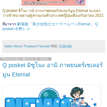
Q posket ฮิโนะ เรย์ จากภาพยนตร์เซเลอร์มูน Eternal จะออก
วางจำหน่ายผ่านตู้เครนเกมทั่วประเทศญี่ปุ่นเดือนกันยายน 2021
ที่มาจาก
劇場版「美少女戦士セーラームーンEternal」 Q
posket-火野レイ-
Sailor Moon Thailand Fanclub
時刻:
9:28 AM
Thursday, March 4, 2021
Q posket มิซูโนะ อามิ ภาพยนตร์เซเลอร์
มูน Eternal