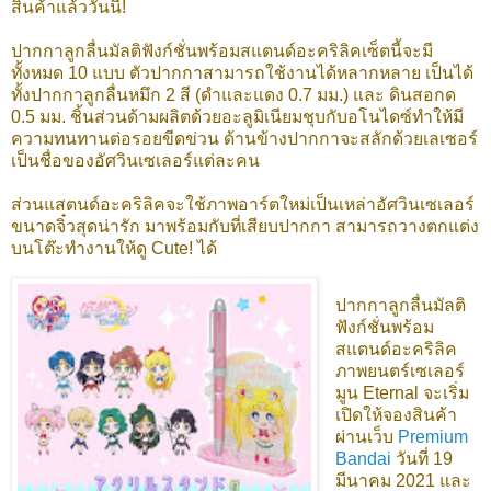
สินค้าแล้ววันนี้!
ปากกาลูกลื่นมัลติฟังก์ชั่นพร้อมสแตนด์อะคริลิคเซ็ตนี้จะมี
ทั้งหมด 10 แบบ ตัวปากกาสามารถใช้งานได้หลากหลาย เป็นได้
ทั้งปากกาลูกลื่นหมึก 2 สี (ดำและแดง 0.7 มม.) และ ดินสอกด
0.5 มม. ชิ้นส่วนด้ามผลิตด้วยอะลูมิเนียมชุบกับอโนไดซ์ทำให้มี
ความทนทานต่อรอยขีดข่วน ด้านข้างปากกาจะสลักด้วยเลเซอร์
เป็นชื่อของอัศวินเซเลอร์แต่ละคน
ส่วนแสตนด์อะคริลิคจะใช้ภาพอาร์ตใหม่เป็นเหล่าอัศวินเซเลอร์
ขนาดจิ๋วสุดน่ารัก มาพร้อมกับที่เสียบปากกา สามารถวางตกแต่ง
บนโต๊ะทำงานให้ดู Cute! ได้
ปากกาลูกลื่นมัลติ
ฟังก์ชั่นพร้อม
สแตนด์อะคริลิค
ภาพยนตร์เซเลอร์
มูน Eternal จะเริ่ม
เปิดให้จองสินค้า
ผ่านเว็บ
Premium
Bandai
วันที่ 19
มีนาคม 2021 และ