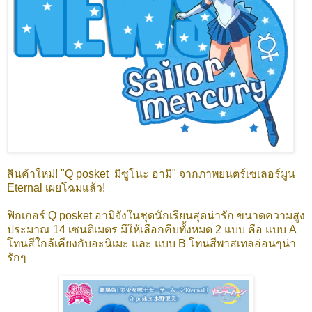
สินค้าใหม่! "Q posket มิซูโนะ อามิ" จากภาพยนตร์เซเลอร์มูน
Eternal เผยโฉมแล้ว!
ฟิกเกอร์ Q posket อามิจังในชุดนักเรียนสุดน่ารัก ขนาดความสูง
ประมาณ 14 เซนติเมตร มีให้เลือกคีบทั้งหมด 2 แบบ คือ แบบ A
โทนสีใกล้เคียงกับอะนิเมะ และ แบบ B โทนสีพาสเทลอ่อนๆน่า
รักๆ