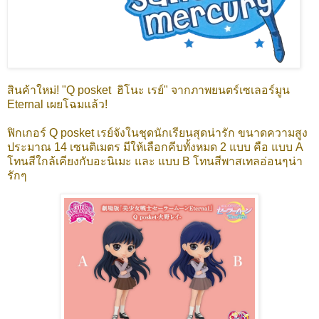
สินค้าใหม่! "Q posket ฮิโนะ เรย์" จากภาพยนตร์เซเลอร์มูน
Eternal เผยโฉมแล้ว!
ฟิกเกอร์ Q posket เรย์จังในชุดนักเรียนสุดน่ารัก ขนาดความสูง
ประมาณ 14 เซนติเมตร มีให้เลือกคีบทั้งหมด 2 แบบ คือ แบบ A
โทนสีใกล้เคียงกับอะนิเมะ และ แบบ B โทนสีพาสเทลอ่อนๆน่า
รักๆ