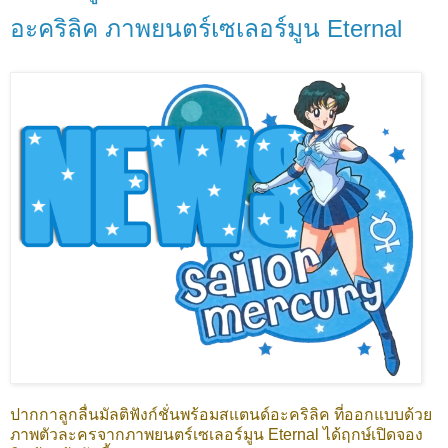
อะคริลิค ภาพยนตร์เซเลอร์มูน Eternal
ปากกาลูกลื่นมัลติฟังก์ชั่นพร้อมสแตนด์อะคริลิค ที่ออกแบบด้วย
ภาพตัวละครจากภาพยนตร์เซเลอร์มูน Eternal ได้ฤกษ์เปิดจอง