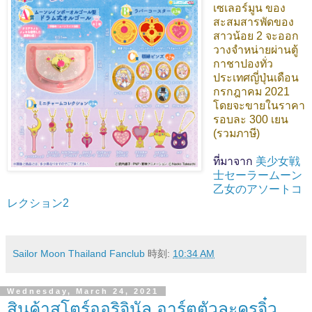
เซเลอร์มูน ของ
สะสมสารพัดของ
สาวน้อย 2 จะออก
วางจำหน่ายผ่านตู้
กาชาปองทั่ว
ประเทศญี่ปุ่นเดือน
กรกฎาคม 2021
โดยจะขายในราคา
รอบละ 300 เยน
(รวมภาษี)
ที่มาจาก
美少女戦
士セーラームーン
乙女のアソートコ
レクション2
Sailor Moon Thailand Fanclub
時刻:
10:34 AM
Wednesday, March 24, 2021
สินค้าสโตร์ออริจินัล อาร์ตตัวละครจิ๋ว