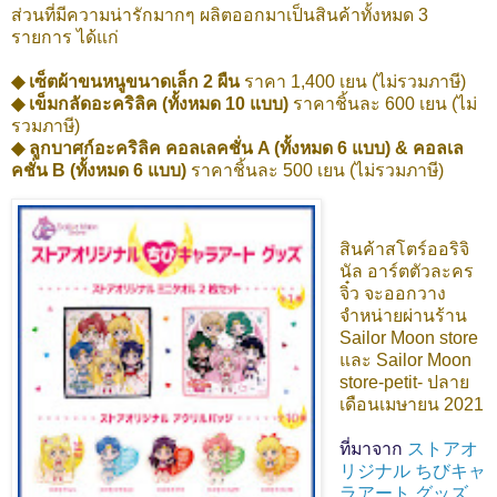
ส่วนที่มีความน่ารักมากๆ ผลิตออกมาเป็นสินค้าทั้งหมด 3
รายการ ได้แก่
◆ เซ็ตผ้าขนหนูขนาดเล็ก 2 ผืน
ราคา 1,400 เยน (ไม่รวมภาษี)
◆ เข็มกลัดอะคริลิค (ทั้งหมด 10 แบบ)
ราคาชิ้นละ 600 เยน (ไม่
รวมภาษี)
◆ ลูกบาศก์อะคริลิค คอลเลคชั่น A (ทั้งหมด 6 แบบ) & คอลเล
คชั่น B (ทั้งหมด 6 แบบ)
ราคาชิ้นละ 500 เยน (ไม่รวมภาษี)
สินค้าสโตร์ออริจิ
นัล อาร์ตตัวละคร
จิ๋ว จะออกวาง
จำหน่ายผ่านร้าน
Sailor Moon store
และ Sailor Moon
store-petit- ปลาย
เดือนเมษายน 2021
ที่มาจาก
ストアオ
リジナル ちびキャ
ラアート グッズ