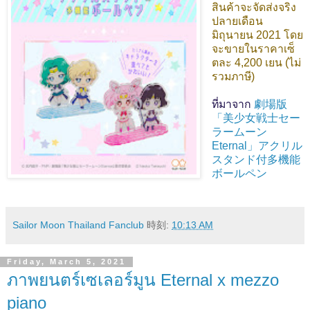
สินค้าจะจัดส่งจริง
ปลายเดือน
มิถุนายน 2021 โดย
จะขายในราคาเซ็
ตละ 4,200 เยน (ไม่
รวมภาษี)
ที่มาจาก
劇場版
「美少女戦士セー
ラームーン
Eternal」アクリル
スタンド付多機能
ボールペン
Sailor Moon Thailand Fanclub
時刻:
10:13 AM
Friday, March 5, 2021
ภาพยนตร์เซเลอร์มูน Eternal x mezzo
piano