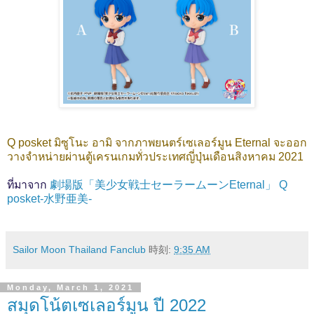
Q posket มิซูโนะ อามิ จากภาพยนตร์เซเลอร์มูน Eternal จะออก
วางจำหน่ายผ่านตู้เครนเกมทั่วประเทศญี่ปุ่นเดือนสิงหาคม 2021
ที่มาจาก
劇場版「美少女戦士セーラームーンEternal」 Q
posket-水野亜美-
Sailor Moon Thailand Fanclub
時刻:
9:35 AM
Monday, March 1, 2021
สมุดโน้ตเซเลอร์มูน ปี 2022