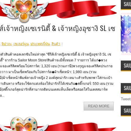
SAI
่ส์เจ้าหญิงเซเรนิตี้ & เจ้าหญิงอุซางิ SL เซ
,
จิปาถะ
,
เซเลอร์มูน
,
ประเทศญี่ปุ่น
,
สินค้า
ดตัวสินค้าคอลเลกชันใหม่ล่าสุด "ซีรีส์เจ้าหญิงเซเรนิตี้ & เจ้าหญิงอุซางิ SL เซ
ิตี้" จากร้าน Sailor Moon Store!สินค้าจะมีทั้งหมด 7 รายการ ได้แก่◆พวง
SAI
ญแจอะคริลิคพร้อมโปสการ์ด: 1,320 เยน (รวมภาษี)พวงกุญแจอะคริลิคประกาย
ววาว มาเป็นเซ็ตพร้อมกับโปสการ์ด◆ผ้าเช็ดหน้า: 1,980 เยน (รวม
ี)ผ้าเช็ดหน้าพิมพ์ลายเจ้าหญิง 2 องค์สุดน่ารัก เหมาะสำหรับพกพาใส่กระเป๋า
าเดินทาง หรือจะใช้ตกแต่งห้องให้น่ารักก็ได้เช่นกัน◆สติ๊กเกอร์: 550 เยน (รวม
SAI
ี)สติ๊กเกอร์สุดน่ารักที่สามารถติดบนเคสแท็บเล็ตหรือสอดใส่ในเคสสมาร์ท
...
Tweet
READ MORE
SAI