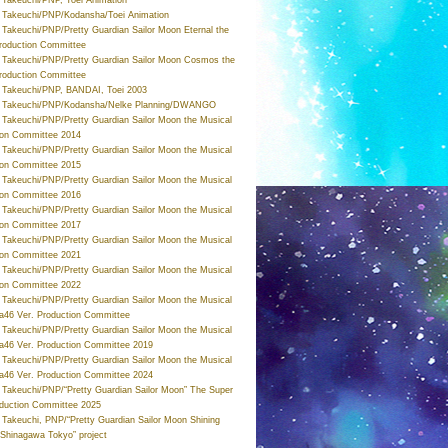
Takeuchi/PNP/Kodansha/Toei Animation
Takeuchi/PNP/Pretty Guardian Sailor Moon Eternal the
roduction Committee
Takeuchi/PNP/Pretty Guardian Sailor Moon Cosmos the
roduction Committee
Takeuchi/PNP, BANDAI, Toei 2003
 Takeuchi/PNP/Kodansha/Nelke Planning/DWANGO
Takeuchi/PNP/Pretty Guardian Sailor Moon the Musical
ion Committee 2014
Takeuchi/PNP/Pretty Guardian Sailor Moon the Musical
ion Committee 2015
Takeuchi/PNP/Pretty Guardian Sailor Moon the Musical
ion Committee 2016
Takeuchi/PNP/Pretty Guardian Sailor Moon the Musical
ion Committee 2017
Takeuchi/PNP/Pretty Guardian Sailor Moon the Musical
ion Committee 2021
Takeuchi/PNP/Pretty Guardian Sailor Moon the Musical
ion Committee 2022
Takeuchi/PNP/Pretty Guardian Sailor Moon the Musical
a46 Ver. Production Committee
Takeuchi/PNP/Pretty Guardian Sailor Moon the Musical
a46 Ver. Production Committee 2019
Takeuchi/PNP/Pretty Guardian Sailor Moon the Musical
a46 Ver. Production Committee 2024
Takeuchi/PNP/“Pretty Guardian Sailor Moon” The Super
oduction Committee 2025
Takeuchi, PNP/“Pretty Guardian Sailor Moon Shining
 Shinagawa Tokyo” project