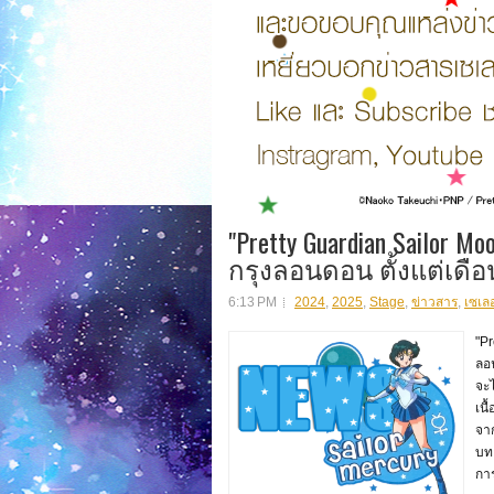
"Pretty Guardian Sailor 
กรุงลอนดอน ตั้งแต่เดือ
6:13 PM
2024
,
2025
,
Stage
,
ข่าวสาร
,
เซเลอ
"Pr
ลอน
จะไ
เนื
จาก
บท
การ