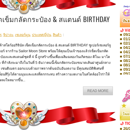
ซ็ตเข็มกลัดกระป๋อง & สแตนด์ BIRTHDAY
🌙 Vi
■ 09/
ร
,
จิปาถะ
,
เซเลอร์มูน
,
ประเทศญี่ปุ่น
,
สินค้า
■ 01/
■ 02/
ค้าสโตร์ออริจินัล เซ็ตเข็มกลัดกระป๋อง & สแตนด์ BIRTHDAY ซูเปอร์เซเลอร์จู
■ 04/
ตอร์ จากร้าน Sailor Moon Store พร้อมให้คุณเป็นเจ้าของแล้ว!เซ็ตเข็มกลัด
■ 04/
■ 07/
ป๋องและสแตนด์ชุดที่ 4 นี้ ถูกสร้างขึ้นเพื่อเฉลิมฉลองวันเกิดของ คิโนะ มาโค
■ 08/
 ที่กำลังจะมาถึงในวันที่ 5 ธันวาคมนี้เข็มกลัดกระป๋องขนาดเส้นผ่าศูนย์กลาง
■ 08/
4 เซนติเมตร ออกแบบด้วยภาพจากต้นฉบับอันงดงาม มีคุณสมบัติพิเศษที่
■ 09/
■ 09/
ี่ยนสีรุ้งได้ตามมุมและแสงที่ตกกระทบ สร้างความงดงามในสไตล์ออโรร่าให้
■ 10/
หลงใหลมากขึ้น...
■ 10/
■ 08/
READ MORE
Storie
■ 09/
Storie
■ 01/
Editio
■ 01/
Editio
■ 03/
🌙 TI
Editio
■ 26/