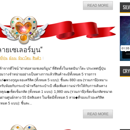
READ MORE
SIL
ลายเซเลอร์มูน"
่ปุ่น
,
มังงะ
,
มินาโตะ
,
สินค้า
ค้าจากดีไซน์ "ฝาท่อลายเซเลอร์มูน" ที่ติดตั้งในเขตมินาโตะ ประเทศญี่ปุ่น
CRY
้อมวางจำหน่ายอย่างเป็นทางการแล้ว!สินค้าจะมีทั้งหมด 5 รายการ
แก่◆พวงกุญแจอะคริลิค (ทั้งหมด 5 แบบ): ชิ้นละ 880 เยน (รวมภาษี)เหมาะ
รับห้อยกับกระเป๋าผ้าหรือกระเป๋าเป้ เพื่อเพิ่มความน่ารักให้กับการเดินทาง
คุณ◆เซ็ตเข็มกลัด (ทั้งหมด 1 แบบ): 1,980 เยน (รวมภาษี)เซ็ตเข็มกลัดขนาด
นผ่านศูนย์กลาง 55 มิลลิเมตร ในเซ็ตมีทั้งหมด 5 ลาย◆ที่รองแก้วอะคริลิค
้งหมด 5 แบบ): ชิ้นละ...
READ MORE