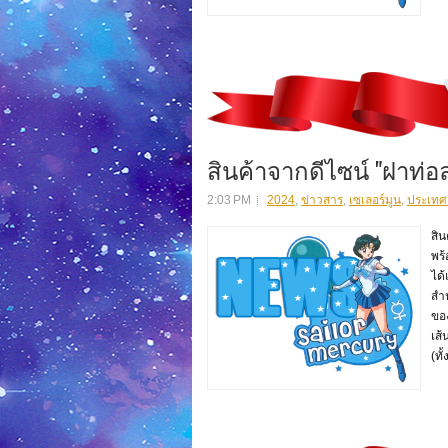
สินค้าจากดีไซน์ "ฝาท่อ
2:03 PM
2024
,
ข่าวสาร
,
เซเลอร์มูน
,
ประเทศญี
สิน
พร
ได้
สำห
ของ
เส้
(ทั