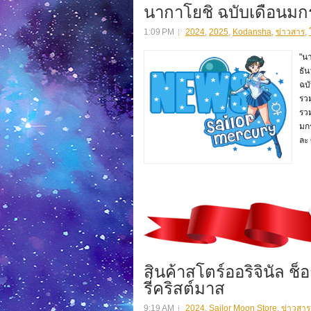
นากาโยชิ ฉบับเดือนมก
1:09 PM
2024
,
2025
,
Kodansha
,
ข่าวสาร
,
"น
ธัน
ฉบั
รว
รวม
มก
ละ 
สินค้าสโตร์ออริจินัล ช็
รี่คริสต์มาส
9:19 AM
2024
,
Sailor Moon Store
,
ข่าวสาร