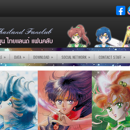
»
»
»
»
»
LE
DATA
DOWNLOAD
SOCIAL NETWORK
CONTACT STAFF