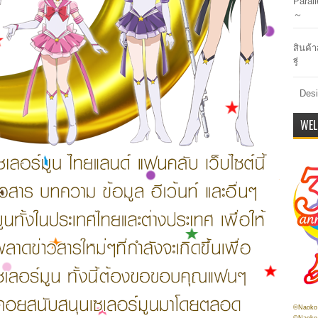
Paral
～
สินค้า
รี่
Desi
WEL
©Naoko 
©Naoko 