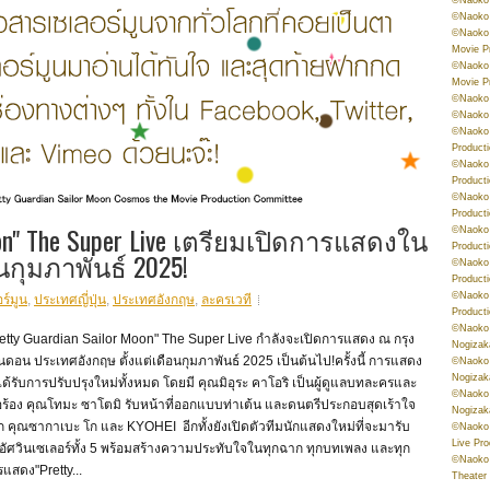
©Naoko 
©Naoko 
Movie P
©Naoko 
Movie P
©Naoko 
©Naoko
©Naoko 
Product
©Naoko 
Product
©Naoko 
Product
Moon" The Super Live เตรียมเปิดการแสดงใน
©Naoko 
Product
นกุมภาพันธ์ 2025!
©Naoko 
Product
©Naoko 
ร์มูน
,
ประเทศญี่ปุ่น
,
ประเทศอังกฤษ
,
ละครเวที
Product
©Naoko 
etty Guardian Sailor Moon" The Super Live กำลังจะเปิดการแสดง ณ กรุง
Nogizak
ดอน ประเทศอังกฤษ ตั้งแต่เดือนกุมภาพันธ์ 2025 เป็นต้นไป!ครั้งนี้ การแสดง
©Naoko 
Nogizak
ด้รับการปรับปรุงใหม่ทั้งหมด โดยมี คุณมิอุระ คาโอริ เป็นผู้ดูแลบทละครและ
©Naoko 
้อร้อง คุณโทมะ ซาโตมิ รับหน้าที่ออกแบบท่าเต้น และดนตรีประกอบสุดเร้าใจ
Nogizak
 คุณซากาเบะ โก และ KYOHEI อีกทั้งยังเปิดตัวทีมนักแสดงใหม่ที่จะมารับ
©Naoko 
Live Pr
อัศวินเซเลอร์ทั้ง 5 พร้อมสร้างความประทับใจในทุกฉาก ทุกบทเพลง และทุก
©Naoko 
แสดง"Pretty...
Theater