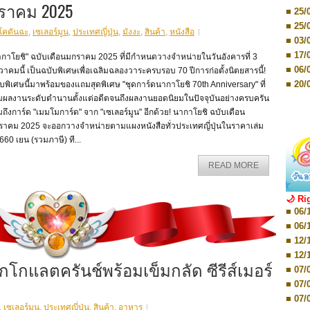
■ 03/
ราคม 2025
Editio
■ 25/
■ 07/
■ 25/
Editio
โคดันฉะ
,
เซเลอร์มูน
,
ประเทศญี่ปุ่น
,
มังงะ
,
สินค้า
,
หนังสือ
■ 03/
■ 07/
Editio
■ 17/
ากาโยชิ" ฉบับเดือนมกราคม 2025 ที่มีกำหนดวางจำหน่ายในวันอังคารที่ 3
■ 11/
■ 06/
วาคมนี้ เป็นฉบับพิเศษเพื่อเฉลิมฉลองวาระครบรอบ 70 ปีการก่อตั้งนิตยสารนี้!
Editio
■ 01/
■ 20/
บพิเศษนี้มาพร้อมของแถมสุดพิเศษ "ชุดการ์ดนากาโยชิ 70th Anniversary" ที่
Editio
■ 20/
มผลงานระดับตำนานตั้งแต่อดีตจนถึงผลงานยอดนิยมในปัจจุบันอย่างครบครัน
■ 03/
ถึงการ์ด "เมมโมการ์ด" จาก "เซเลอร์มูน" อีกด้วย! นากาโยชิ ฉบับเดือน
■ 29/
Editio
■ 04/
ราคม 2025 จะออกวางจำหน่ายตามแผงหนังสือทั่วประเทศญี่ปุ่นในราคาเล่ม
■ 29/
Editio
660 เยน (รวมภาษี) ที...
■ 10/
■ TBA
■ TBA
■ 10/
READ MORE
■ 17/
■ 26/
🌙 Ri
■ 08/
■ 06/
■ 19/
■ 06/
■ 08/
■ 12/
■ 07/
■ 12/
■ 28/
อกโกแลตครันช์พร้อมเข็มกลัด ซีรีส์เมอร์
■ 07/
■ 17/
■ 07/
■ 17/
■ 07/
■ 01/
,
เซเลอร์มูน
,
ประเทศญี่ปุ่น
,
สินค้า
,
อาหาร