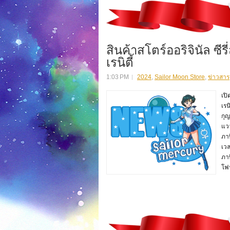
สินค้าสโตร์ออริจินัล ซีรี
เรนิตี้
1:03 PM
2024
,
Sailor Moon Store
,
ข่าวสาร
เปิ
เรน
กุ
แว
ภาษ
เวล
ภาษ
โฟน