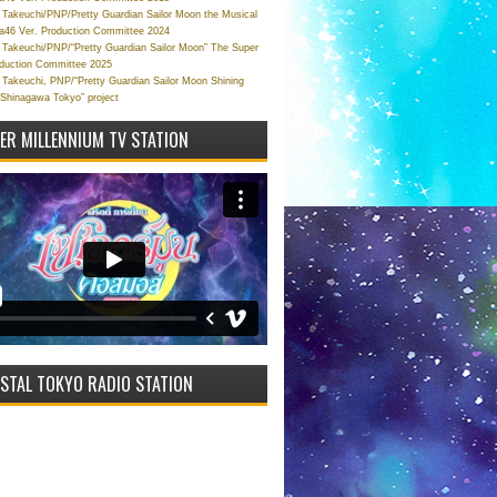
Takeuchi/PNP/Pretty Guardian Sailor Moon the Musical
a46 Ver. Production Committee 2024
Takeuchi/PNP/“Pretty Guardian Sailor Moon” The Super
oduction Committee 2025
Takeuchi, PNP/“Pretty Guardian Sailor Moon Shining
 Shinagawa Tokyo” project
VER MILLENNIUM TV STATION
STAL TOKYO RADIO STATION