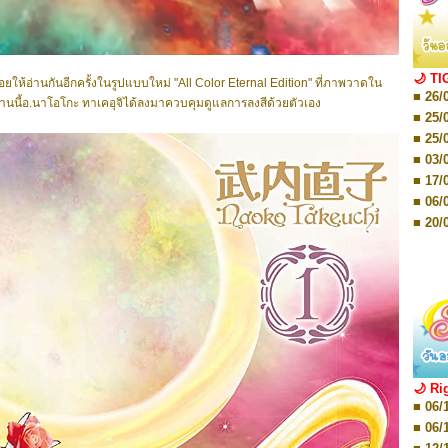
■ 01/
Editio
■ 01/
Editio
■ 03/
🌙 TI
ปล่อยให้อ่านกันอีกครั้งในรูปแบบใหม่ "All Color Eternal Edition" ที่ภาพวาดใน
Editio
■ 26/
■ 03/
่งงานนี้อ.นาโอโกะ ทาเคอุจิได้ลงมาควบคุมดูแลการลงสีด้วยตัวเอง
Editio
■ 25/
■ 07/
■ 25/
Editio
■ 03/
■ 07/
Editio
■ 17/
■ 11/
■ 06/
Editio
■ 01/
■ 20/
Editio
■ 20/
■ 03/
■ 29/
Editio
■ 04/
■ 29/
Editio
■ 10/
■ TBA
■ TBA
■ 10/
■ 17/
■ 26/
🌙 Ri
■ 08/
■ 06/
■ 19/
■ 06/
■ 08/