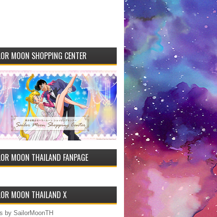
LOR MOON SHOPPING CENTER
LOR MOON THAILAND FANPAGE
LOR MOON THAILAND X
s by SailorMoonTH