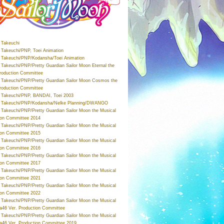
Takeuchi
Takeuchi/PNP, Toei Animation
Takeuchi/PNP/Kodansha/Toei Animation
Takeuchi/PNP/Pretty Guardian Sailor Moon Eternal the
roduction Committee
Takeuchi/PNP/Pretty Guardian Sailor Moon Cosmos the
roduction Committee
Takeuchi/PNP, BANDAI, Toei 2003
 Takeuchi/PNP/Kodansha/Nelke Planning/DWANGO
Takeuchi/PNP/Pretty Guardian Sailor Moon the Musical
ion Committee 2014
Takeuchi/PNP/Pretty Guardian Sailor Moon the Musical
ion Committee 2015
Takeuchi/PNP/Pretty Guardian Sailor Moon the Musical
ion Committee 2016
Takeuchi/PNP/Pretty Guardian Sailor Moon the Musical
ion Committee 2017
Takeuchi/PNP/Pretty Guardian Sailor Moon the Musical
ion Committee 2021
Takeuchi/PNP/Pretty Guardian Sailor Moon the Musical
ion Committee 2022
Takeuchi/PNP/Pretty Guardian Sailor Moon the Musical
a46 Ver. Production Committee
Takeuchi/PNP/Pretty Guardian Sailor Moon the Musical
a46 Ver. Production Committee 2019