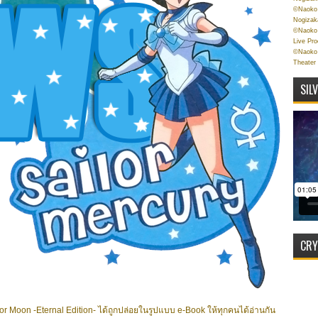
©Naoko 
Nogizak
©Naoko 
Live Pr
©Naoko 
Theater
SIL
CRY
lor Moon -Eternal Edition- ได้ถูกปล่อยในรูปแบบ e-Book ให้ทุกคนได้อ่านกัน