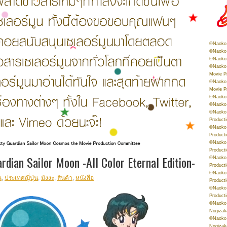
©Naoko 
©Naoko 
©Naoko 
©Naoko 
Movie P
©Naoko 
Movie P
©Naoko 
©Naoko
©Naoko 
Product
©Naoko 
Product
©Naoko 
Product
dian Sailor Moon -All Color Eternal Edition-
©Naoko 
Product
©Naoko 
น
,
ประเทศญี่ปุ่น
,
มังงะ
,
สินค้า
,
หนังสือ
Product
©Naoko 
Product
©Naoko 
Nogizak
©Naoko 
Nogizak