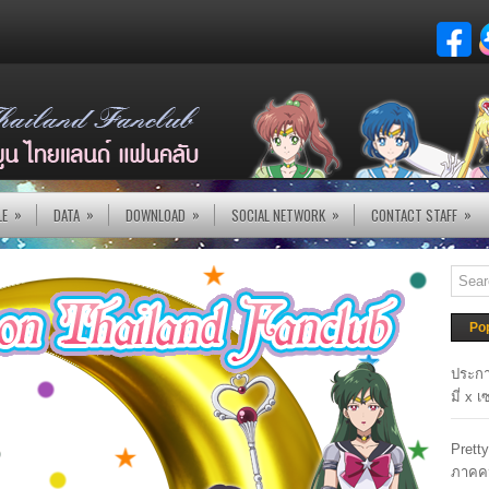
»
»
»
»
»
LE
DATA
DOWNLOAD
SOCIAL NETWORK
CONTACT STAFF
Po
ประกา
มี่ x 
Prett
ภาคค