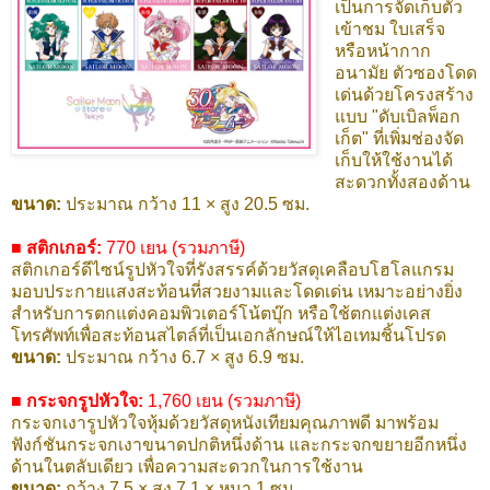
เป็นการจัดเก็บตั๋ว
เข้าชม ใบเสร็จ
หรือหน้ากาก
อนามัย ตัวซองโดด
เด่นด้วยโครงสร้าง
แบบ "ดับเบิลพ็อก
เก็ต" ที่เพิ่มช่องจัด
เก็บให้ใช้งานได้
สะดวกทั้งสองด้าน
ขนาด:
ประมาณ กว้าง 11 × สูง 20.5 ซม.
■ สติกเกอร์:
770 เยน (รวมภาษี)
สติกเกอร์ดีไซน์รูปหัวใจที่รังสรรค์ด้วยวัสดุเคลือบโฮโลแกรม
มอบประกายแสงสะท้อนที่สวยงามและโดดเด่น เหมาะอย่างยิ่ง
สำหรับการตกแต่งคอมพิวเตอร์โน้ตบุ๊ก หรือใช้ตกแต่งเคส
โทรศัพท์เพื่อสะท้อนสไตล์ที่เป็นเอกลักษณ์ให้ไอเทมชิ้นโปรด
ขนาด:
ประมาณ กว้าง 6.7 × สูง 6.9 ซม.
■ กระจกรูปหัวใจ:
1,760 เยน (รวมภาษี)
กระจกเงารูปหัวใจหุ้มด้วยวัสดุหนังเทียมคุณภาพดี มาพร้อม
ฟังก์ชันกระจกเงาขนาดปกติหนึ่งด้าน และกระจกขยายอีกหนึ่ง
ด้านในตลับเดียว เพื่อความสะดวกในการใช้งาน
ขนาด:
กว้าง 7.5 × สูง 7.1 × หนา 1 ซม.