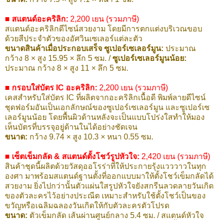
■ สแตนด์อะคริลิก:
2,200 เยน (รวมภาษี)
สแตนด์อะคริลิกดีไซน์สวยงาม โดยมีการตกแต่งบริเวณขอบ
ด้วยสีประจำตัวของอัศวินเซเลอร์แต่ละตัว
ขนาดสินค้าเมื่อประกอบเสร็จ ซูเปอร์เซเลอร์มูน:
ประมาณ
กว้าง 8 × สูง 15.95 × ลึก 5 ซม. /
ซูเปอร์เซเลอร์มูนน้อย:
ประมาณ กว้าง 8 × สูง 11 × ลึก 5 ซม.
■ กรอบใส่บัตร IC อะคริลิก:
2,200 เยน (รวมภาษี)
เคสสำหรับใส่บัตร IC ที่ผลิตจากอะคริลิกเนื้อดี พิมพ์ลายดีไซน์
ชุดฟอร์มอันเป็นเอกลักษณ์ของซูเปอร์เซเลอร์มูน และซูเปอร์เซ
เลอร์มูนน้อย โดยพื้นผิวด้านหลังจะเป็นแบบโปร่งใสทำให้มอง
เห็นบัตรที่บรรจุอยู่ด้านในได้อย่างชัดเจน
ขนาด:
กว้าง 9.74 × สูง 10.3 × หนา 0.55 ซม.
■ เซ็ตเข็มกลัด & สแตนด์ตั้งโชว์รูปหัวใจ:
2,420 เยน (รวมภาษี)
สินค้าชุดนี้ผลิตด้วยวัสดุออโรร่าที่ให้ประกายรุ้งแวววาวในทุก
องศา มาพร้อมสแตนด์ฐานตั้งที่ออกแบบมาให้ตั้งโชว์เข็มกลัดได้
สวยงาม ยิ่งไปกว่านั้นตัวแผ่นใสรูปหัวใจยังสกรีนลวดลายวันเกิด
ของตัวละครไว้อย่างประณีต เหมาะสำหรับใช้ตั้งโชว์เป็นของ
ขวัญหรือเฉลิมฉลองวันเกิดให้กับตัวละครตัวโปรด
ขนาด:
ตัวเข็มกลัด เส้นผ่านศูนย์กลาง 5.4 ซม. / สแตนด์หัวใจ