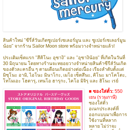
สินค้าใหม่ "ซีรี่ส์วันเกิดซูเปอร์เซเลอร์มูน และ ซูเปอร์เซเลอร์มูน
น้อย" จากร้าน Sailor Moon store พร้อมวางจำหน่ายแล้ว!
ประเดิมเซ็ตแรก "สึคิโนะ อุซางิ" และ "อุซางิน้อย" ที่เกิดในวันที่
30 มิถุนายน โดยทางร้านจะทยอยวางจำหน่ายสินค้าซีรีส์วันเกิด
ของตัวละครอื่น ๆ ตามเดือนเกิดอย่างต่อเนื่อง เรียงลำดับตั้งแต่
มิซุโนะ อามิ, ไอโนะ มินาโกะ, เมโอ เซ็ตสึนะ, คิโนะ มาโคโตะ,
โทโมเอะ โฮตารุ, เทนโอ ฮารุกะ, ไคโอ มิจิรุ และ ฮิโนะ เรย์
■ ซองใส่ตั๋ว:
550
เยน (รวมภาษี)
ซองใส่
ตั๋ว
อเนกประสงค์ที่
ออกแบบมาเพื่อการ
ใช้งานที่หลาก
หลาย ไม่ว่าจะ