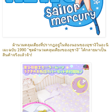
ผ้านวมคลุมเตียงที่ปรากฎอยู่ในห้องนอนของอุซางิในอะนิ
เมะฉบับ 1990 "ชุดผ้านวมคลุมเตียงของอุซางิ" ได้กลายมาเป็น
สินค้าจริงแล้วจ้า!