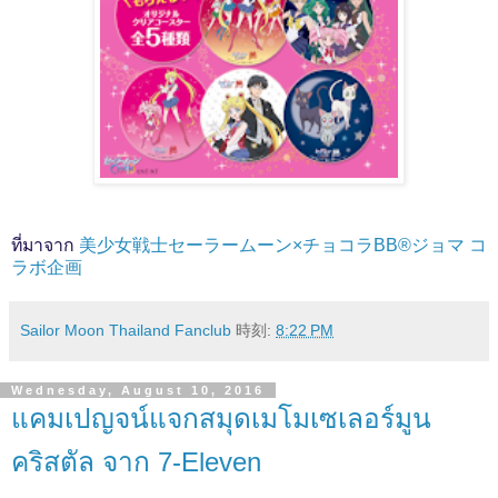
ที่มาจาก
美少女戦士セーラームーン×チョコラBB®ジョマ コ
ラボ企画
Sailor Moon Thailand Fanclub
時刻:
8:22 PM
Wednesday, August 10, 2016
แคมเปญจน์แจกสมุดเมโมเซเลอร์มูน
คริสตัล จาก 7-Eleven