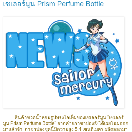
เซเลอร์มูน Prism Perfume Bottle
สินค้าขวดน้ำหอมรูปทรงไอเท็มของเซเลอร์มูน "เซเลอร์
มูน Prism Perfume Bottle" จากค่ายกาชาปอง® ได้เผยโฉมออก
มาแล้วจ้า! กาชาปองชุดนี้มีความสูง 5.4 เซนติเมตร ผลิตออกมา