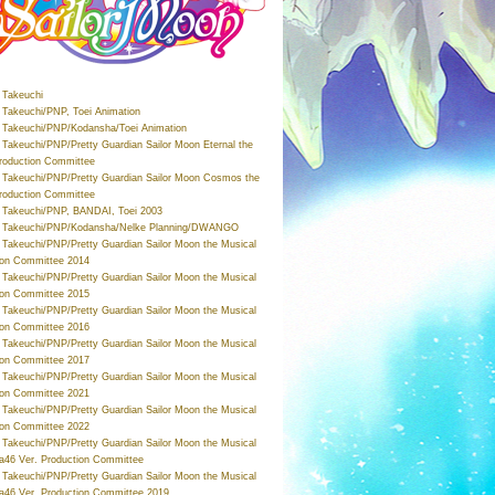
Takeuchi
Takeuchi/PNP, Toei Animation
Takeuchi/PNP/Kodansha/Toei Animation
Takeuchi/PNP/Pretty Guardian Sailor Moon Eternal the
roduction Committee
Takeuchi/PNP/Pretty Guardian Sailor Moon Cosmos the
roduction Committee
Takeuchi/PNP, BANDAI, Toei 2003
 Takeuchi/PNP/Kodansha/Nelke Planning/DWANGO
Takeuchi/PNP/Pretty Guardian Sailor Moon the Musical
ion Committee 2014
Takeuchi/PNP/Pretty Guardian Sailor Moon the Musical
ion Committee 2015
Takeuchi/PNP/Pretty Guardian Sailor Moon the Musical
ion Committee 2016
Takeuchi/PNP/Pretty Guardian Sailor Moon the Musical
ion Committee 2017
Takeuchi/PNP/Pretty Guardian Sailor Moon the Musical
ion Committee 2021
Takeuchi/PNP/Pretty Guardian Sailor Moon the Musical
ion Committee 2022
Takeuchi/PNP/Pretty Guardian Sailor Moon the Musical
a46 Ver. Production Committee
Takeuchi/PNP/Pretty Guardian Sailor Moon the Musical
a46 Ver. Production Committee 2019