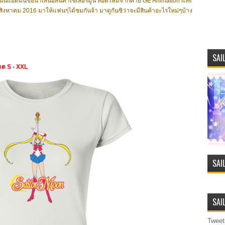
..วันนี้แอดมินขอนำเสนอสินค้าเซเลอร์มูน ล็อตใหม่จากค่าย GE Animation และ
ิงหาคม 2016 มาให้แฟนๆได้ชมกันจ้า มาดูกันซิว่าจะมีสินค้าอะไรใหม่ๆบ้าง
SAI
นาด S - XXL
SAI
SAI
Tweet