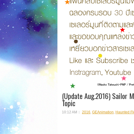
(Update Aug.2016) Sailor 
Topic
10:12 AM
2016
,
GEAnimation
,
Haunted Fl