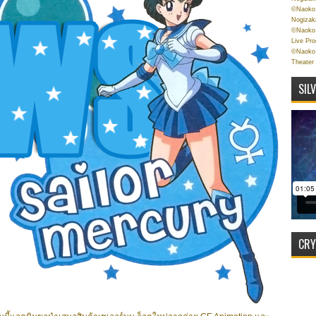
©Naoko 
Nogizak
©Naoko 
Live Pr
©Naoko 
Theater
SIL
CRY