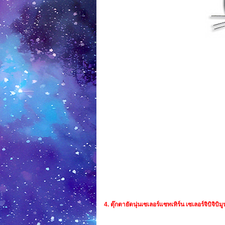
4. ตุ๊กตายัดนุ่นเซเลอร์แซทเทิร์น เซเลอร์จิบิจิบ