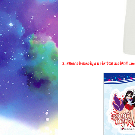
2. สติกเกอร์เซเลอร์มูน มาร์ส วีนัส เมอร์คิวรี่ และ