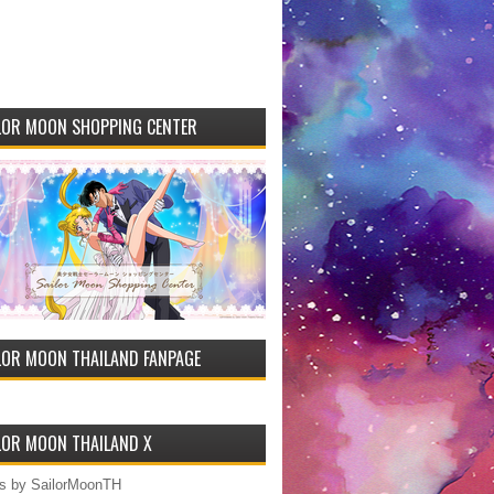
LOR MOON SHOPPING CENTER
LOR MOON THAILAND FANPAGE
LOR MOON THAILAND X
s by SailorMoonTH