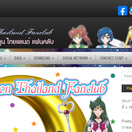
»
»
»
»
»
LE
DATA
DOWNLOAD
SOCIAL NETWORK
CONTACT STAFF
Po
ประกา
มี่ x 
Prett
ภาคค