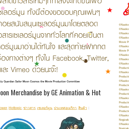
©Naoko 
©Naoko 
©Naoko 
©Naoko 
Movie P
©Naoko 
Movie P
©Naoko 
©Naoko
©Naoko 
Product
©Naoko 
Product
©Naoko 
Product
Moon Merchandise by GE Animation & Hot
©Naoko 
Product
©Naoko 
Product
©Naoko 
ower
,
Hottopic
,
ข่าวสาร
,
เซเลอร์มูน
,
ประเทศอเมริกา
,
สินค้า
Product
©Naoko 
Nogizak
©Naoko 
Nogizak