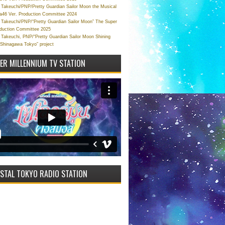
Takeuchi/PNP/Pretty Guardian Sailor Moon the Musical
a46 Ver. Production Committee 2024
Takeuchi/PNP/“Pretty Guardian Sailor Moon” The Super
oduction Committee 2025
Takeuchi, PNP/“Pretty Guardian Sailor Moon Shining
 Shinagawa Tokyo” project
VER MILLENNIUM TV STATION
STAL TOKYO RADIO STATION