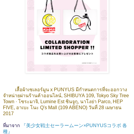
เสื้อผ้าเซเลอร์มูน x PUNYUS มีกำหนดการที่จะออกวาง
จำหน่ายผ่านร้านค้าออนไลน์, SHIBUYA 109, Tokyo Sky Tree
Town · โซระมาจิ, Lumine Est ชินจูกุ, นาโงย่า Parco, HEP
FIVE, อาเบะ โนะ Q's Mall (109 ABENO) วันที่ 28 เมษายน
2017
ที่มาจาก
『美少女戦士セーラームーン×PUNYUSコラボ 各
種』