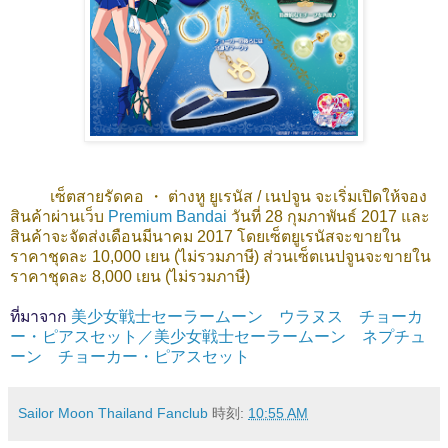
เซ็ตสายรัดคอ ・ ต่างหู ยูเรนัส / เนปจูน จะเริ่มเปิดให้จอง
สินค้าผ่านเว็บ
Premium Bandai
วันที่ 28 กุมภาพันธ์ 2017 และ
สินค้าจะจัดส่งเดือนมีนาคม 2017 โดยเซ็ตยูเรนัสจะขายใน
ราคาชุดละ 10,000 เยน (ไม่รวมภาษี) ส่วนเซ็ตเนปจูนจะขายใน
ราคาชุดละ 8,000 เยน (ไม่รวมภาษี)
ที่มาจาก
美少女戦士セーラームーン ウラヌス チョーカ
ー・ピアスセット／美少女戦士セーラームーン ネプチュ
ーン チョーカー・ピアスセット
Sailor Moon Thailand Fanclub
時刻:
10:55 AM