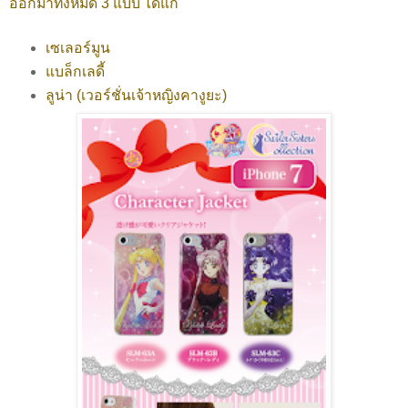
ออกมาทั้งหมด 3 แบบ ได้แก่
เซเลอร์มูน
แบล็กเลดี้
ลูน่า (เวอร์ชั่นเจ้าหญิงคางูยะ)