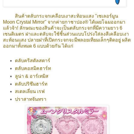
สินค้าตลับกระจกเคลือบเงาสะท้อนแสง "เซเลอร์มูน
Moon Crystal Mirror" จากค่ายกาชาปอง® ได้เผยโฉมออกมา
แล้วจ้า! ลักษณะของสินค้าจะเป็นตลับกระจกที่มีความยาว 6
เซนติเมตร ฝาและตลับจะใช้ชิ้นส่วนแบบโปร่งใส่ลงสีเคลือบเงา
สะท้อนแสง ปลายฝาที่เปิดกระจกจะมีพลอยเทียมเล็กๆติดอยู่ ผลิต
ออกมาทั้งหมด 6 แบบด้วยกัน ได้แก่
ตลับคริสตัลสตาร์
ตลับคอสมิคฮาร์ท
ลูน่า & อาร์เทมิส
ตลับปริซึมฮาร์ท
สเตลเลี่ยน เรฟ
ปราสาทจันทรา