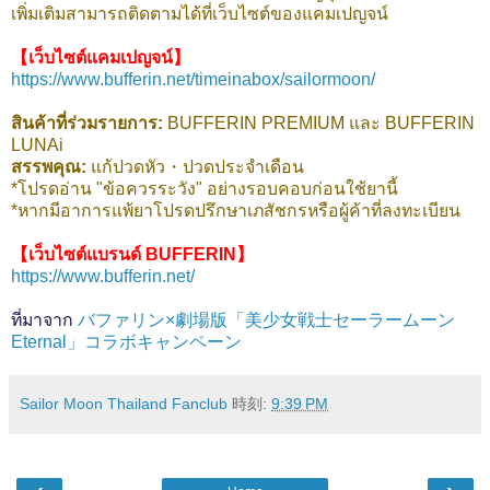
เพิ่มเติมสามารถติดตามได้ที่เว็บไซต์ของแคมเปญจน์
【เว็บไซต์แคมเปญจน์】
https://www.bufferin.net/timeinabox/sailormoon/
สินค้าที่ร่วมรายการ:
BUFFERIN PREMIUM และ BUFFERIN
LUNAi
สรรพคุณ:
แก้ปวดหัว・ปวดประจำเดือน
*โปรดอ่าน "ข้อควรระวัง" อย่างรอบคอบก่อนใช้ยานี้
*หากมีอาการแพ้ยาโปรดปรึกษาเภสัชกรหรือผู้ค้าที่ลงทะเบียน
【เว็บไซต์แบรนด์ BUFFERIN】
https://www.bufferin.net/
ที่มาจาก
バファリン×劇場版「美少女戦士セーラームーン
Eternal」コラボキャンペーン
Sailor Moon Thailand Fanclub
時刻:
9:39 PM