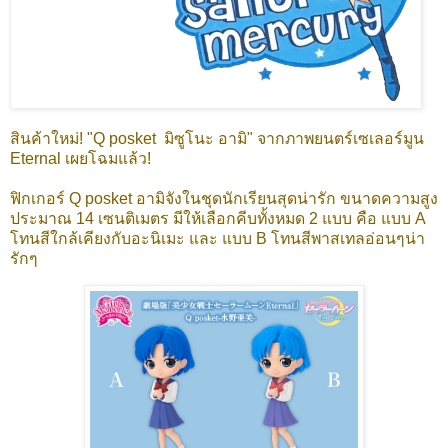
สินค้าใหม่! "Q posket มิซูโนะ อามิ" จากภาพยนตร์เซเลอร์มูน
Eternal เผยโฉมแล้ว!
ฟิกเกอร์ Q posket อามิจังในชุดนักเรียนสุดน่ารัก ขนาดความสูง
ประมาณ 14 เซนติเมตร มีให้เลือกคีบทั้งหมด 2 แบบ คือ แบบ A
โทนสีใกล้เคียงกับอะนิเมะ และ แบบ B โทนสีพาสเทลอ่อนๆน่า
รักๆ