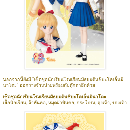
นอกจากนี้ยังมี "เซ็ตชุดนักเรียนโรงเรียนมัธยมต้นชิบะโคเอ็นมิ
นาโตะ" ออกวางจำหน่ายพร้อมกับตุ๊กตาอีกด้วย
เซ็ตชุดนักเรียนโรงเรียนมัธยมต้นชิบะโคเอ็นมินาโตะ:
เสื้อนักเรียน, ผ้าพันคอ, หมุดผ้าพันคอ, กระโปรง, ถุงเท้า, รองเท้า