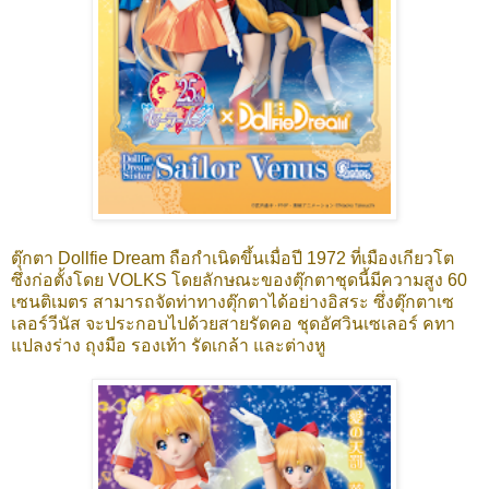
ตุ๊กตา Dollfie Dream ถือกำเนิดขึ้นเมื่อปี 1972 ที่เมืองเกียวโต
ซึ่งก่อตั้งโดย VOLKS โดยลักษณะของตุ๊กตาชุดนี้มีความสูง 60
เซนติเมตร สามารถจัดท่าทางตุ๊กตาได้อย่างอิสระ ซึ่งตุ๊กตาเซ
เลอร์วีนัส จะประกอบไปด้วยสายรัดคอ ชุดอัศวินเซเลอร์ คทา
แปลงร่าง ถุงมือ รองเท้า รัดเกล้า และต่างหู