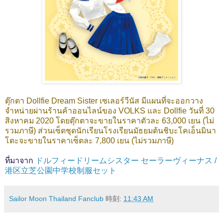
ตุ๊กตา Dollfie Dream Sister เซเลอร์วีนัส มีแผนที่จะออกวาง
จำหน่ายผ่านร้านค้าออนไลน์ของ VOLKS และ Dollfie วันที่ 30
สิงหาคม 2020
โดยตุ๊กตาจะขายในราคาตัวละ 63,000 เยน (ไม่
รวมภาษี) ส่วนเซ็ตชุดนักเรียนโรงเรียนมัธยมต้นชิบะโคเอ็นมินา
โตะจะขายในราคาเซ็ตละ 7,800 เยน (ไม่รวมภาษี)
ที่มาจาก
ドルフィードリームシスター セーラーヴィーナス /
港区立芝公園中学校制服セット
Sailor Moon Thailand Fanclub
時刻:
11:43 AM