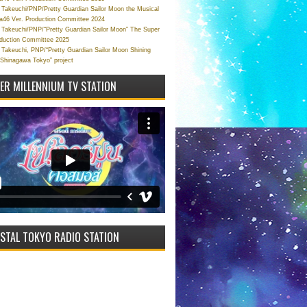
Takeuchi/PNP/Pretty Guardian Sailor Moon the Musical
a46 Ver. Production Committee 2024
Takeuchi/PNP/“Pretty Guardian Sailor Moon” The Super
oduction Committee 2025
Takeuchi, PNP/“Pretty Guardian Sailor Moon Shining
 Shinagawa Tokyo” project
VER MILLENNIUM TV STATION
STAL TOKYO RADIO STATION