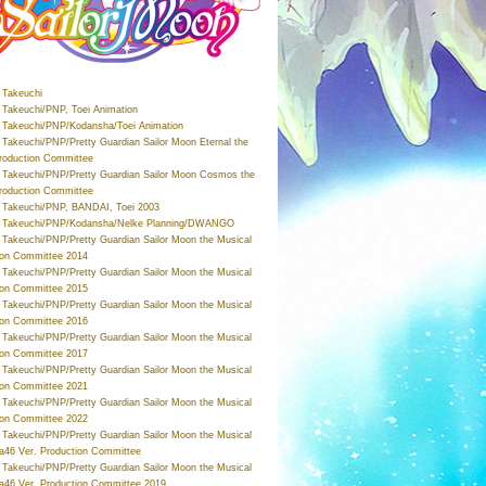
Takeuchi
Takeuchi/PNP, Toei Animation
Takeuchi/PNP/Kodansha/Toei Animation
Takeuchi/PNP/Pretty Guardian Sailor Moon Eternal the
roduction Committee
Takeuchi/PNP/Pretty Guardian Sailor Moon Cosmos the
roduction Committee
Takeuchi/PNP, BANDAI, Toei 2003
 Takeuchi/PNP/Kodansha/Nelke Planning/DWANGO
Takeuchi/PNP/Pretty Guardian Sailor Moon the Musical
ion Committee 2014
Takeuchi/PNP/Pretty Guardian Sailor Moon the Musical
ion Committee 2015
Takeuchi/PNP/Pretty Guardian Sailor Moon the Musical
ion Committee 2016
Takeuchi/PNP/Pretty Guardian Sailor Moon the Musical
ion Committee 2017
Takeuchi/PNP/Pretty Guardian Sailor Moon the Musical
ion Committee 2021
Takeuchi/PNP/Pretty Guardian Sailor Moon the Musical
ion Committee 2022
Takeuchi/PNP/Pretty Guardian Sailor Moon the Musical
a46 Ver. Production Committee
Takeuchi/PNP/Pretty Guardian Sailor Moon the Musical
a46 Ver. Production Committee 2019