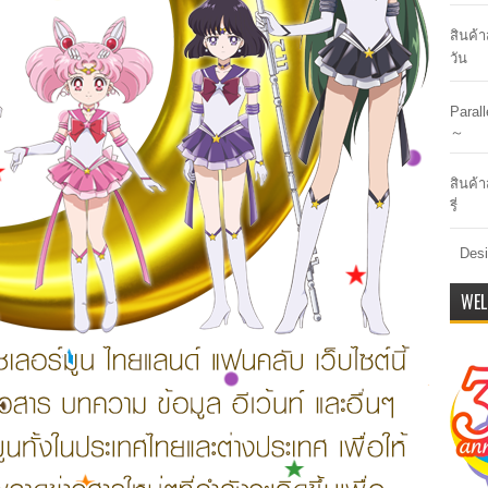
สินค้
วัน
Paral
～
สินค้า
รี่
Desi
WEL