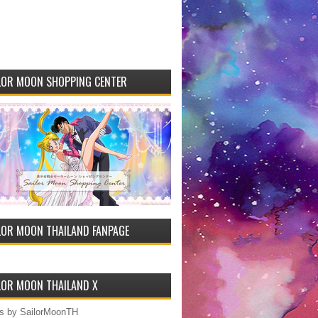
LOR MOON SHOPPING CENTER
LOR MOON THAILAND FANPAGE
LOR MOON THAILAND X
s by SailorMoonTH