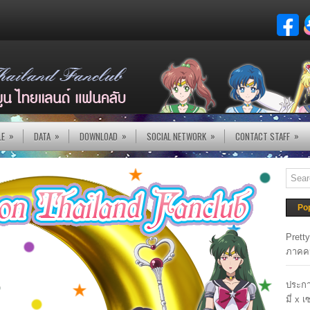
»
»
»
»
»
LE
DATA
DOWNLOAD
SOCIAL NETWORK
CONTACT STAFF
Po
Prett
ภาคค
ประกา
มี่ x 