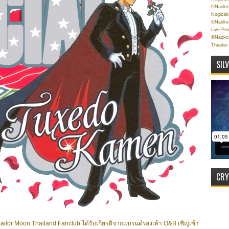
©Naoko 
Nogizak
©Naoko 
Live Pr
©Naoko 
Theater
SIL
CRY
ailor Moon Thailand Fanclub ได้รับเกียรติจากแบรนด์รองเท้า O&B เชิญเข้า