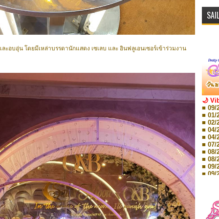
SAI
ละอบอุ่น โดยมีเหล่าบรรดานักแสดง เซเลบ และ อินฟลูเอนเซอร์เข้าร่วมงาน
🌙 Vi
■ 09/
■ 01/
■ 02/
■ 04/
■ 04/
■ 07/
■ 08/
■ 08/
■ 09/
■ 09/
■ 10/
■ 10/
■ 08/
Storie
■ 09/
Storie