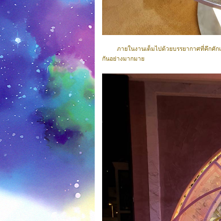
ภายในงานเต็มไปด้วยบรรยากาศที่คึกคักแ
กันอย่างมากมาย