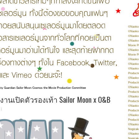
©Naoko 
©Naoko 
©Naoko 
©Naoko 
Movie P
©Naoko 
Movie P
©Naoko 
©Naoko
©Naoko 
Product
©Naoko 
Product
©Naoko 
Product
เปิดตัวรองเท้า Sailor Moon x O&B
©Naoko 
Product
©Naoko 
Product
©Naoko 
Product
©Naoko 
Nogizak
©Naoko 
Nogizak