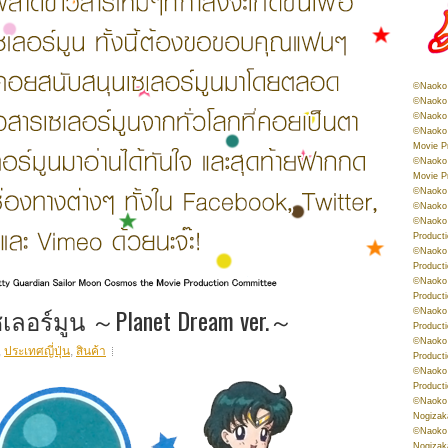
©Naoko 
©Naoko 
©Naoko 
©Naoko 
Movie P
©Naoko 
Movie P
©Naoko 
©Naoko
©Naoko 
Product
©Naoko 
Product
©Naoko 
Product
เลอร์มูน ～Planet Dream ver.～
©Naoko 
Product
©Naoko 
,
ประเทศญี่ปุ่น
,
สินค้า
Product
©Naoko 
Product
©Naoko 
Nogizak
©Naoko 
Nogizak