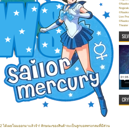
©Naoko 
Nogizak
©Naoko 
Live Pr
©Naoko 
Theater
SIL
CRY
2 ได้เผยโฉมออกมาแล้วจ้า! ลักษณะของสินค้าจะเป็นลูกบอลทรงกลมที่มีส่วน