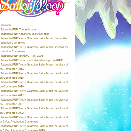
Takeuchi
Takeuchi/PNP, Toei Animation
Takeuchi/PNP/Kodansha/Toei Animation
Takeuchi/PNP/Pretty Guardian Sailor Moon Eternal the
roduction Committee
Takeuchi/PNP/Pretty Guardian Sailor Moon Cosmos the
roduction Committee
Takeuchi/PNP, BANDAI, Toei 2003
 Takeuchi/PNP/Kodansha/Nelke Planning/DWANGO
Takeuchi/PNP/Pretty Guardian Sailor Moon the Musical
ion Committee 2014
Takeuchi/PNP/Pretty Guardian Sailor Moon the Musical
ion Committee 2015
Takeuchi/PNP/Pretty Guardian Sailor Moon the Musical
ion Committee 2016
Takeuchi/PNP/Pretty Guardian Sailor Moon the Musical
ion Committee 2017
Takeuchi/PNP/Pretty Guardian Sailor Moon the Musical
ion Committee 2021
Takeuchi/PNP/Pretty Guardian Sailor Moon the Musical
ion Committee 2022
Takeuchi/PNP/Pretty Guardian Sailor Moon the Musical
a46 Ver. Production Committee
Takeuchi/PNP/Pretty Guardian Sailor Moon the Musical
a46 Ver. Production Committee 2019