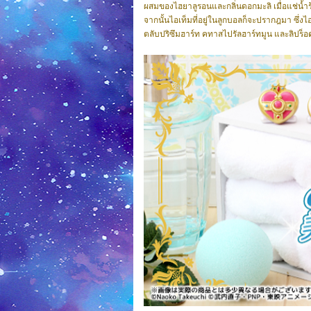
ผสมของไฮยาลูรอนและกลิ่นดอกมะลิ เมื่อแช่น้ำ
จากนั้นไอเท็มที่อยู่ในลูกบอลก็จะปรากฎมา ซึ่งไอเ
ตลับปริซึมฮาร์ท คทาสไปรัลฮาร์ทมูน และลิปร็อ