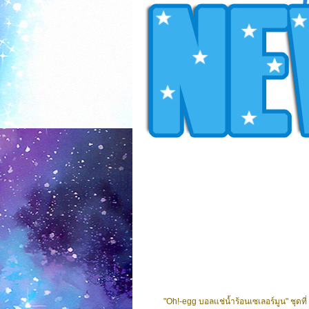
"Oh!-egg บอลแช่น้ำร้อนเซเลอร์มูน" ชุดที่ 