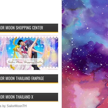
LOR MOON SHOPPING CENTER
LOR MOON THAILAND FANPAGE
LOR MOON THAILAND X
s by SailorMoonTH