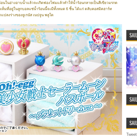
ร้อนในอ่างอาบน้ำแล้วจะเกิดฟองโฟมแล้วทำให้น้ำร้อนกลายเป็นสีเขียวมรกต
ท็มที่อยู่ในลูกบอลแช่น้ำร้อนนี้จะมีทั้งหมด 6 ชิ้น ได้แก่ ตลับคอสมิคฮาร์ท
ดแปลงร่างของยูเรนัส เนปจูน พลูโต
SAI
SAI
SAI
Tweet