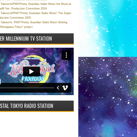
Takeuchi/PNP/Pretty Guardian Sailor Moon the Musical
a46 Ver. Production Committee 2024
Takeuchi/PNP/“Pretty Guardian Sailor Moon” The Super
oduction Committee 2025
Takeuchi, PNP/“Pretty Guardian Sailor Moon Shining
 Shinagawa Tokyo” project
VER MILLENNIUM TV STATION
STAL TOKYO RADIO STATION