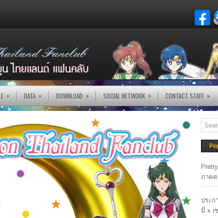
»
»
»
»
»
LE
DATA
DOWNLOAD
SOCIAL NETWORK
CONTACT STAFF
Po
Prett
ภาคค
ประกา
มี่ x 