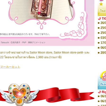
■ 01/
Editio
■ 01/
Editio
■ 03/
🌙 TI
Editio
■ 26/
■ 03/
Editio
■ 25/
■ 07/
■ 25/
Editio
■ 03/
■ 07/
Editio
■ 17/
■ 11/
■ 06/
Editio
■ 01/
■ 20/
อกวางจำหน่ายผ่านร้าน Sailor Moon store, Sailor Moon store-petit- และ
Editio
22 โดยจะขายในราคาเซ็ตละ 1,980 เยน (รวมภาษี)
■ 20/
■ 03/
■ 29/
Editio
■ 04/
クマーカーセット
■ 29/
Editio
■ 10/
■ TBA
■ TBA
■ 10/
■ 17/
■ 26/
🌙 Ri
■ 08/
■ 06/
■ 19/
■ 06/
■ 08/