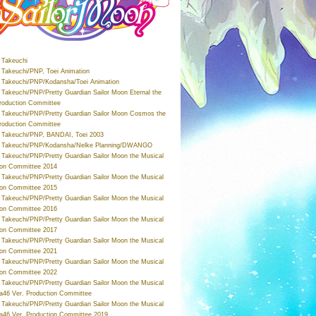
Takeuchi
Takeuchi/PNP, Toei Animation
Takeuchi/PNP/Kodansha/Toei Animation
Takeuchi/PNP/Pretty Guardian Sailor Moon Eternal the
roduction Committee
Takeuchi/PNP/Pretty Guardian Sailor Moon Cosmos the
roduction Committee
Takeuchi/PNP, BANDAI, Toei 2003
 Takeuchi/PNP/Kodansha/Nelke Planning/DWANGO
Takeuchi/PNP/Pretty Guardian Sailor Moon the Musical
ion Committee 2014
Takeuchi/PNP/Pretty Guardian Sailor Moon the Musical
ion Committee 2015
Takeuchi/PNP/Pretty Guardian Sailor Moon the Musical
ion Committee 2016
Takeuchi/PNP/Pretty Guardian Sailor Moon the Musical
ion Committee 2017
Takeuchi/PNP/Pretty Guardian Sailor Moon the Musical
ion Committee 2021
Takeuchi/PNP/Pretty Guardian Sailor Moon the Musical
ion Committee 2022
Takeuchi/PNP/Pretty Guardian Sailor Moon the Musical
a46 Ver. Production Committee
Takeuchi/PNP/Pretty Guardian Sailor Moon the Musical
a46 Ver. Production Committee 2019