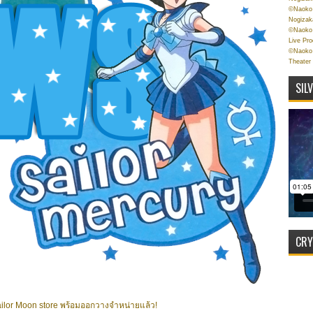
©Naoko 
Nogizak
©Naoko 
Live Pr
©Naoko 
Theater
SIL
CRY
น Sailor Moon store พร้อมออกวางจำหน่ายแล้ว!