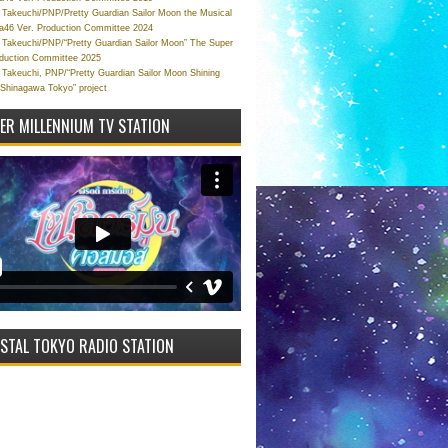
Takeuchi/PNP/Pretty Guardian Sailor Moon the Musical
a46 Ver. Production Committee 2024
Takeuchi/PNP/“Pretty Guardian Sailor Moon” The Super
oduction Committee 2025
Takeuchi, PNP/“Pretty Guardian Sailor Moon Shining
 Shinagawa Tokyo” project
VER MILLENNIUM TV STATION
STAL TOKYO RADIO STATION