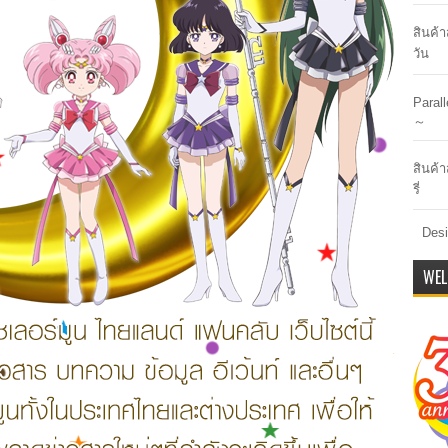
สินค้
วัน
Paral
～
สินค้า
รี่
Desi
WEL