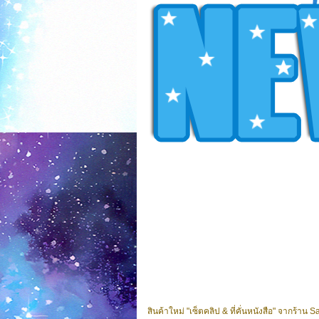
สินค้าใหม่ "เซ็ตคลิป & ที่คั่นหนังสือ" จากร้า