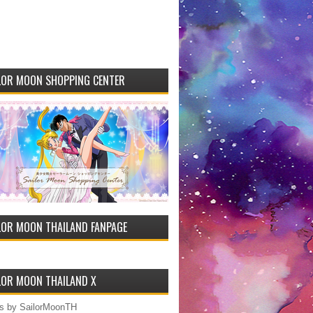
LOR MOON SHOPPING CENTER
LOR MOON THAILAND FANPAGE
LOR MOON THAILAND X
s by SailorMoonTH