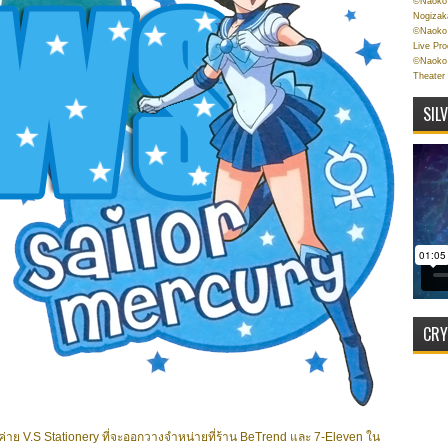
©Naoko 
Nogizak
©Naoko 
Live Pr
©Naoko 
Theater
SIL
CRY
ย V.S Stationery ที่จะออกวางจำหน่ายที่ร้าน BeTrend และ 7-Eleven ใน