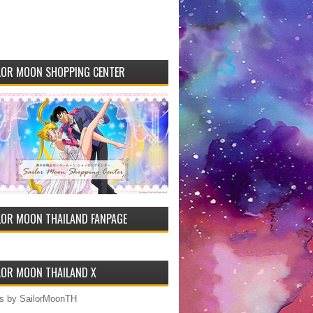
LOR MOON SHOPPING CENTER
LOR MOON THAILAND FANPAGE
LOR MOON THAILAND X
s by SailorMoonTH