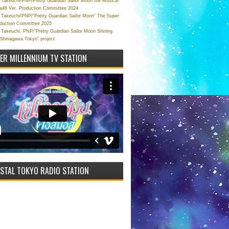
Takeuchi/PNP/Pretty Guardian Sailor Moon the Musical
a46 Ver. Production Committee 2024
Takeuchi/PNP/“Pretty Guardian Sailor Moon” The Super
oduction Committee 2025
Takeuchi, PNP/“Pretty Guardian Sailor Moon Shining
 Shinagawa Tokyo” project
VER MILLENNIUM TV STATION
STAL TOKYO RADIO STATION