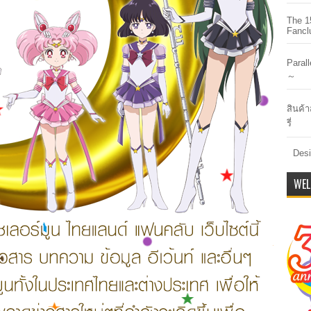
The 1
Fancl
Paral
～
สินค้า
รี่
Desi
WEL