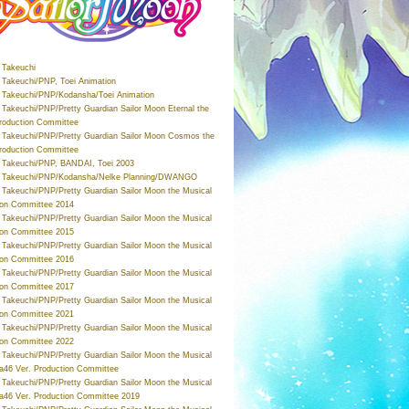
Takeuchi
Takeuchi/PNP, Toei Animation
Takeuchi/PNP/Kodansha/Toei Animation
Takeuchi/PNP/Pretty Guardian Sailor Moon Eternal the
roduction Committee
Takeuchi/PNP/Pretty Guardian Sailor Moon Cosmos the
roduction Committee
Takeuchi/PNP, BANDAI, Toei 2003
 Takeuchi/PNP/Kodansha/Nelke Planning/DWANGO
Takeuchi/PNP/Pretty Guardian Sailor Moon the Musical
ion Committee 2014
Takeuchi/PNP/Pretty Guardian Sailor Moon the Musical
ion Committee 2015
Takeuchi/PNP/Pretty Guardian Sailor Moon the Musical
ion Committee 2016
Takeuchi/PNP/Pretty Guardian Sailor Moon the Musical
ion Committee 2017
Takeuchi/PNP/Pretty Guardian Sailor Moon the Musical
ion Committee 2021
Takeuchi/PNP/Pretty Guardian Sailor Moon the Musical
ion Committee 2022
Takeuchi/PNP/Pretty Guardian Sailor Moon the Musical
a46 Ver. Production Committee
Takeuchi/PNP/Pretty Guardian Sailor Moon the Musical
a46 Ver. Production Committee 2019