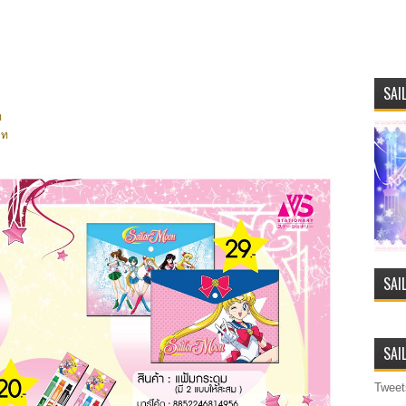
SAI
ท
าท
SAI
SAI
Tweet