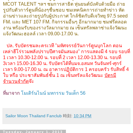
MCOT TALENT ฯลฯ ชมการสาธิต
หุ่นยนต์บังคับด้วยมือ ถ่าย
รูปกับตัวการ์ตูนที่น้องๆชื่นชอบ ชมเทคนิคการถ่ายทำข่าว หัด
อ่านข่าวและถ่ายรูปกับผู้ประกาศ ใกล้ชิดกับดีเจวิทยุ 97.5 seed
FM. และ MET 107 FM. กิจกรรมอื่นๆ อีกมากมาย ชมฟรีตลอด
งาน พร้อมรับของรางวัลมากมาย ณ เซ็นทรัลพลาซ่าแจ้งวัฒนะ
แจ้งวัฒนะฮอลล์ เวลา 09.00-17.00 น.
ปล.
รับบัตรชมละครเวที "มหัศจรรย์วันการ์ตูนบุกโลก ตอน
เหล่าฮีโร่รวมพลังปราบปีศาจมันสมอง" การแสดงมี 4 รอบ รอบที่
1 เวลา 10.30-12.00 น. รอบที่ 2 เวลา 12.00-13.30 น. รอบที่
3เวลา 15.00-16.30 น. รับบัตรได้ที่บมจ.อสมท วันจันทร์-ศุกร์
เวลา 9.00-17.00 น. ณ อาคารปฏิบัติการ 1 ครอบครัว รับสิทธิ์ 4
ใบ
หรือ
ประชาสัมพันธ์ชั้น 1
ณ
เซ็นทรัลแจ้งวัฒนะ
บัตรมี
จำนวนจำกัด
จ๊ะ
ที่มาจาก
โมเดิร์นไนน์ มหกรรม วันเด็ก 56
Sailor Moon Thailand Fanclub
時刻:
10:34 PM
Tuesday, January 1, 2013