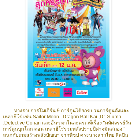
ทางรายการโมเดิร์น 9 การ์ตูนได้ยกขบวนการ์ตูนดังและ
เหล่าฮีโร่ เช่น Sailor Moon , Dragon Ball Kai ,Dr. Slump
,Detective Conan และอื่นๆ มา
ในละครเวทีเรื่อง "มหัศจรรย์วัน
การ์ตูนบุกโลก ตอน เหล่าฮีโร่รวมพลังปราบปีศาจมันสมอง "
สนุกกับเกมสร้างพลังปัญญา จากพี่ซุป คระนางสาวไทย ศิลปิน