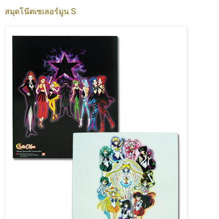
สมุดโน๊ตเซเลอร์มูน S