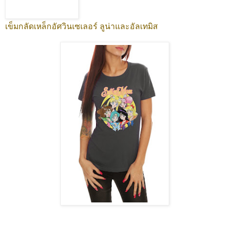
เข็มกลัดเหล็กอัศวินเซเลอร์ ลูน่าและอัลเทมิส