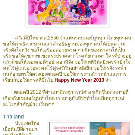
สวัสดีปีใหม่ พ.ศ.
2556
จ้าแฟนๆเซเลอร์มูนชาวไทยทุกๆคน
ขอให้เทพธิดาเซเรเน่เสกคำอธิษฐานของทุกๆคนให้เป็นความ
จริงดั่งใจหวัง ขอให้เอริออสอวยพรความฝันของทุกคนให้เป็น
จริง ขอให้สุขภาพแข็งแรงปราศจากโรคภัยถามหา ใครที่ป่วยอยู่
แล้วก็ขอให้เจอหมอดีๆอย่างอามิจัง ขอให้เทพีวีนัสยิงศรรักปักใจ
คนไร้คู่และอวยพรคนไร้คู่จงรักันอย่างยั่งยืน ขอให้เรจังรดน้ำ
มนต์อวยพรให้ดวงเฮงตลอดปี ขอให้การงานก้าวหน้าและการ
เรียนก็ขอให้เกรดดีขึ้นไป
Happy New Year 2013
จ้า
ตลอดปี
2012
ที่ผ่านมามีเหตุการณ์ต่างๆเกิดขึ้นมากมายที่
เกี่ยวกับเซเลอร์มูนทั่วโลก เรามาดูกันสิว่าทั่วโลกมีเหตุการณ์
อะไรๆสำคัญบ้าง เริ่มจาก
Thailand
ประเทศไทย
เมื่อต้นปีที่ผ่านมา