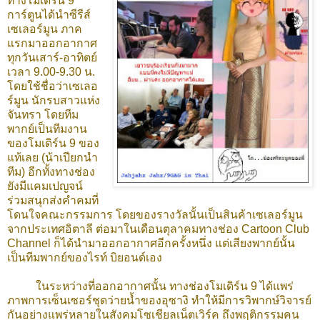
ทางโมเดิร์น
9
การ์ตูนได้นำซีรีส์
เซเลอร์มูน ภาค
แรกมาออกอากาศ
ทุกวันเสาร์-อาทิตย์
เวลา
9.00-9.30
น.
โดยใช้ชื่อว่าเซเลอ
ร์มูน นักรบสาวแห่ง
จันทรา โดยทีม
พากย์เป็นทีมงาน
ของโมเดิร์น
9
ของ
แท้เลย (น้าเปียกนำ
ทีม) อีกทั้งทางช่อง
ยังมีแคมเปญจน์
ร่วมสนุกส่งคำคมที่
โดนใจคณะกรรมการ โดยของรางวัลนั้นเป็นสินค้าเซเลอร์มูน
จากประเทศอิตาลี ต่อมาในเดือนตุลาคมทางช่อง
Cartoon Club
Channel
ก็ได้นำมาออกอากาศอีกครั้งหนึ่ง แต่เสียงพากย์นั้น
เป็นทีมพากย์ของไรท์ บิยอนด์เอง
ในระหว่างที่ออกอากาศนั้น ทางช่องโมเดิร์น
9
ได้แพร่
ภาพการเซ็นเซอร์ชุดว่ายน้ำของอุซางิ ทำให้มีการวิพากษ์วิจารย์
กันอย่างแพร่หลายในสังคมโซเชียลเน็ตเวิร์ค ถึงพฤติกรรมคน