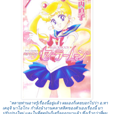
"หลายท่านอาจรู้เรื่องนี้อยู่แล้ว ผมเองก็เคยบอกไปว่า อ.ทา
เคอุจิ นาโอโกะ กำลังนำงานคลาสสิคของตัวเองเรื่องนี้ มา
ปรับปรุงใหม่ และในที่สุดมันก็เสร็จออกมาแล้ว ซึ่งเร็วกว่าที่ผม