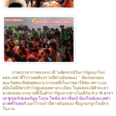
ภาพบรรยากาศละครเวที
"
มหัศจรรย์วันการ์ตูนบุกโลก
ตอน เหล่าฮีโร่รวมพลังปราบปีศาจมันสมอง "
ต้องขอบคุณ
คุณ
Natsu Bakadesu
มากๆเลยที่เก็บภาพมาให้ชม เพราะแอ
ดมินไม่มีบัตรเข้าไปดูเลยอดตามระเบียบ ในสเตจจะมีตัวละคร
มาสคอตมากกมายที่เป็นตัวการ์ตูนจากทางโมเดิร์น 9 อาทิ
อารา
เล่ ซูเปอร์เซเลอร์มูน โงกุน โคนัน ดร.เซ็มเบ้ น้องไนน์และเหล่า
มาสค์ไรเดอร์
ออกโรงปราปีศาจมันสมอง ซึ่งถูกอกถูกใจเด็กๆ
ในงาน