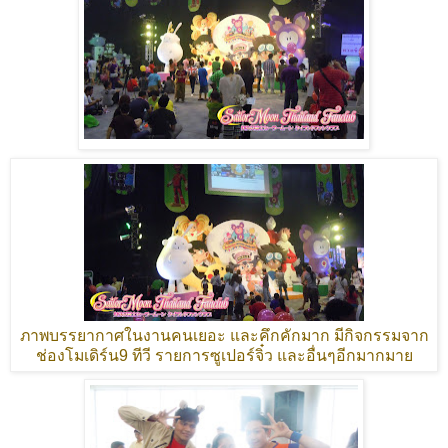
ภาพบรรยากาศในงานคนเยอะ และคึกคักมาก มีกิจกรรมจาก
ช่องโมเดิร์น
9
ทีวี รายการซูเปอร์จิ๋ว และอื่นๆอีกมากมาย