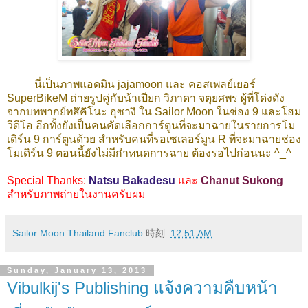
นี่เป็นภาพแอดมิน
jajamoon
และ คอสเพลย์เยอร์
SuperBikeM
ถ่ายรูปคู่กับน้าเปียก วิภาดา จตุยศพร ผู้ที่โด่งดัง
จากบทพากย์ทสึคิโนะ อุซางิ ใน
Sailor Moon
ในช่อง
9
และโฮม
วีดีโอ อีกทั้งยังเป็นคนคัดเลือกการ์ตูนที่จะมาฉายในรายการโม
เดิร์น
9
การ์ตูนด้วย สำหรับคนที่รอเซเลอร์มูน
R
ที่จะมาฉายช่อง
โมเดิร์น
9
ตอนนี้ยังไม่มีกำหนดการฉาย ต้องรอไปก่อนนะ
^_^
Special Thanks:
Natsu Bakadesu
และ
Chanut Sukong
สำหรับภาพถ่ายในงานครับผม
Sailor Moon Thailand Fanclub
時刻:
12:51 AM
Sunday, January 13, 2013
Vibulkij's Publishing แจ้งความคืบหน้า