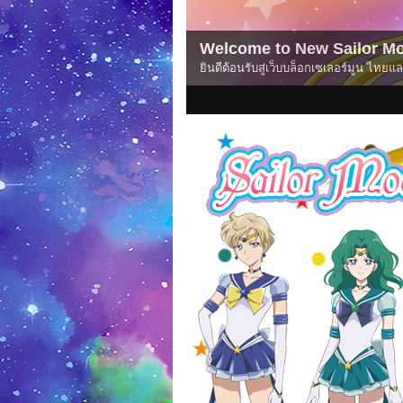
Welcome to New Sailor Mo
ยินดีต้อนรับสู่เว็บบล็อกเซเลอร์มูน ไท
1
2
3
4
5