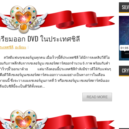
SIL
s เตรียมออก DVD ในประเทศชิลี
ระเทศชิลี
,
อะนิเมะ
สดีแฟนๆเซเลอร์มูนทุกคน เมื่อเร็วๆนี้ที่ประเทศชิลี ได้มีการลงคลิปวีดีโอ
้อมกับภาพลึกลับจากเซเลอร์มูน เซเลอร์สตาร์สออกจำนวน 6 ภาพ พร้อมกับคำ
CRY
 "เร็วๆนี้"ออกมาด้วย แต่มาถึงตอนนี้ประเทศชิลีกำลังมีข่าวดีให้กับแฟนๆ
นคือดีวีดีเซเลอร์มูนเซเลอร์สตาร์สจะออกวางแผงอย่างเป็นทางการในเดือน
ายนนี้ ซึ่งจะวางแผงเซเลอร์มูนภาคที่ 5 หรือเซเลอร์มูน เซเลอร์สตาร์สนั่นเอง
ีดีฉบับชิลีนี้จะเป็นดีวีดีทั้งหมด...
READ MORE