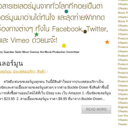
©Naoko 
©Naoko 
Movie P
©Naoko 
Movie P
©Naoko 
©Naoko
©Naoko 
Product
©Naoko 
Product
©Naoko 
Product
เลอร์มูน
©Naoko 
Product
©Naoko 
เลอร์มูน
,
ประเทศอเมริกา
,
สินค้า
Product
©Naoko 
ัสดีแฟนๆเซเลอร์มูนทุกคน วันนี้มีสินค้าใหม่จากประเทศอเมริกาเป็น
Product
©Naoko 
มขัดและสายเอี๊ยมลายเซเลอร์มูนสวยๆ จากค่าย Buckle-Down ซึ่งสินค้าชิ้นนี้
Nogizak
ารถสั่งซื้อผ่านออนไลน์ได้ที่เว็บ Ebay และ เว็บ Amazon 1. เข็มขัดเซเลอร์มูน
©Naoko 
า $23.95 2. สายเอี๊ยมเซเลอร์มูน ราคา $9.95 ที่มาจาก Buckle-Down...
Nogizak
©Naoko 
Nogizak
READ MORE
©Naoko 
Live Pr
©Naoko 
Theater