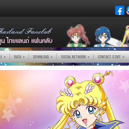
»
»
»
»
»
LE
DATA
DOWNLOAD
SOCIAL NETWORK
CONTACT STAFF