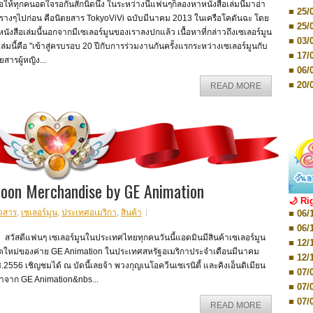
■ 03/
อให้ทุกคนอดใจรอกันสักนิดนึง ในระหว่างนี้แฟนๆก็ลองหาหนังสือเล่มนี้มาอ่า
Editio
■ 25/
รางๆไปก่อน คือนิตยสาร TokyoViVi ฉบับมีนาคม 2013 ในเครือโคดันฉะ โดย
■ 07/
■ 25/
Editio
นังสือเล่มนี้นอกจากมีเซเลอร์มูนของเราลงปกแล้ว เนื้อหาที่กล่าวถึงเซเลอร์มูน
■ 03/
■ 07/
ล่มนี้คือ "เข้าสู่ครบรอบ 20 ปีกับการร่วมงานกันครั้งแรกระหว่างเซเลอร์มูนกับ
Editio
■ 17/
ยสารผู้หญิง...
■ 11/
■ 06/
Editio
■ 01/
■ 20/
READ MORE
Editio
■ 20/
■ 03/
■ 29/
Editio
■ 04/
■ 29/
Editio
■ 10/
■ TBA
■ TBA
■ 10/
■ 17/
Moon Merchandise by GE Animation
■ 26/
🌙 Ri
■ 08/
วสาร
,
เซเลอร์มูน
,
ประเทศอเมริกา
,
สินค้า
■ 06/
■ 19/
■ 06/
■ 08/
ัสดีแฟนๆ เซเลอร์มูนในประเทศไทยทุกคนวันนี้แอดมินมีสินค้าเซเลอร์มูน
■ 12/
■ 07/
อตใหม่ของค่าย GE Animation ในประเทศสหรัฐอเมริกาประจำเดือนมีนาคม
■ 12/
■ 28/
.2556 เชิญชมได้ ณ บัดนี้เลยจ้า พวงกุญเนโอควีนเซเรนิตี้ และคิงเอ็นดิเมียน
■ 07/
■ 17/
มาจาก GE Animation&nbs...
■ 07/
■ 17/
■ 07/
■ 01/
READ MORE