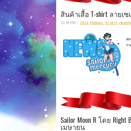
สินค้าเสื้อ T-shirt ลายเ
10:36 PM
2013
,
Hottopic
,
ข่าวสาร
,
เซเลอร์
สิน
สหร
ราค
Sailor Moon R โดย Righ
เมษายน