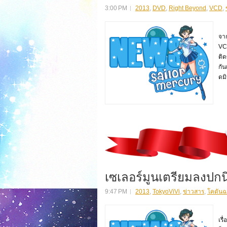
3:00 PM
2013
,
DVD
,
Right Beyond
,
VCD
,
สว
จาก
VC
ติ
กัน
ดมิ
เซเลอร์มูนเตรียมลงปกน
9:47 PM
2013
,
TokyoViVi
,
ข่าวสาร
,
โคดันฉ
สว
เรื