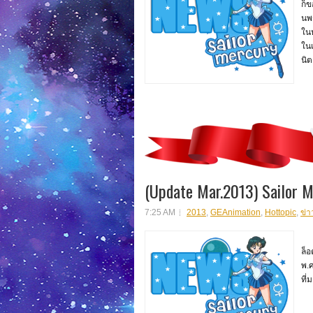
ก็ข
นพ
ในห
ในเ
นิต
(Update Mar.2013) Sailor 
7:25 AM
2013
,
GEAnimation
,
Hottopic
,
ข่า
สว
ล็
พ.ศ
ที่