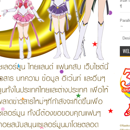
สินค้า
รี่
Paral
～
Desi
WEL
©Naoko 
©Naoko 