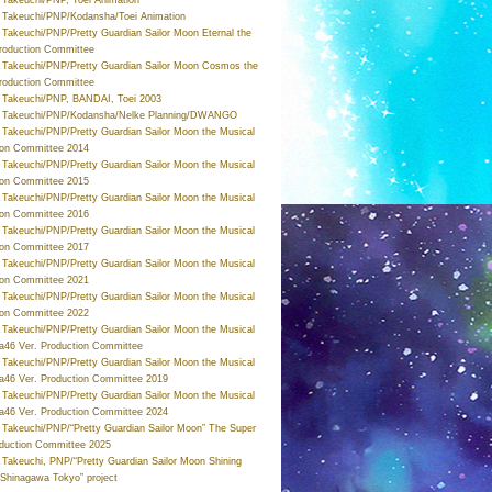
Takeuchi/PNP/Kodansha/Toei Animation
Takeuchi/PNP/Pretty Guardian Sailor Moon Eternal the
roduction Committee
Takeuchi/PNP/Pretty Guardian Sailor Moon Cosmos the
roduction Committee
Takeuchi/PNP, BANDAI, Toei 2003
 Takeuchi/PNP/Kodansha/Nelke Planning/DWANGO
Takeuchi/PNP/Pretty Guardian Sailor Moon the Musical
ion Committee 2014
Takeuchi/PNP/Pretty Guardian Sailor Moon the Musical
ion Committee 2015
Takeuchi/PNP/Pretty Guardian Sailor Moon the Musical
ion Committee 2016
Takeuchi/PNP/Pretty Guardian Sailor Moon the Musical
ion Committee 2017
Takeuchi/PNP/Pretty Guardian Sailor Moon the Musical
ion Committee 2021
Takeuchi/PNP/Pretty Guardian Sailor Moon the Musical
ion Committee 2022
Takeuchi/PNP/Pretty Guardian Sailor Moon the Musical
a46 Ver. Production Committee
Takeuchi/PNP/Pretty Guardian Sailor Moon the Musical
a46 Ver. Production Committee 2019
Takeuchi/PNP/Pretty Guardian Sailor Moon the Musical
a46 Ver. Production Committee 2024
Takeuchi/PNP/“Pretty Guardian Sailor Moon” The Super
oduction Committee 2025
Takeuchi, PNP/“Pretty Guardian Sailor Moon Shining
 Shinagawa Tokyo” project