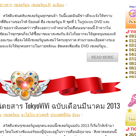
ข่าวสาร
,
เซเลอร์มูน
,
เซเลอร์มูน R
,
อะนิเมะ
ัสดีแฟนคลับเซเลอร์มูนทุกๆคนจ้า วันนี้แอดมินมีข่าวดีจะแจ้งให้ทราบ
พี่ทีมงานของไรท์ บิยอนด์ คือ เซเลอร์มูน R ชุดที่ 1 ในรูปแบบ DVD และ
D ของเรามีแผนคร่าวๆที่จะออกวางจำหน่ายในเดือนเมษายนนี้ ถ้าหากไม่
🌙 Vi
ดขัดอะไรทุกๆคนก็จะได้ซื้อมาชมมาสะสมกัน ยังไงก็อยากจะให้อุดหนุนของแท้
■ 09/
เยอะๆนะ เพื่อจะได้มีเซเลอร์มูนสะสมไว้ครบทุกภาค ส่วนรายละเอียดต่างๆแอ
■ 01/
■ 02/
นจะแจ้งให้ทุกคนทราบในภายหลังนะ อัพเดตเพิ่มเติม DVD เซเลอร์มูน...
■ 04/
■ 04/
READ MORE
■ 07/
■ 08/
■ 08/
■ 09/
■ 09/
■ 10/
■ 10/
■ 08/
Storie
■ 09/
ิตยสาร TokyoViVi ฉบับเดือนมีนาคม 2013
Storie
■ 01/
Editio
ะ
,
เซเลอร์มูน
,
นาโอโกะ ทาเคอุจิ
,
ประเทศญี่ปุ่น
,
มังงะ
■ 01/
Editio
ัสดีแฟนๆเซเลอร์มูนทุกคน ตอนนี้เซเลอร์มูนฉบับ 2013 ก็เริ่มใกล้เข้ามา
■ 03/
🌙 TI
Editio
่อยๆ โดยในช่วงซัมเมอร์ของญี่ปุ่นจะอยู่ในราวๆเดือนมิถุนายน - สิงหาคมตอนนี้
■ 26/