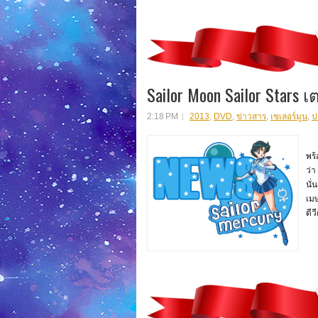
Sailor Moon Sailor Star
2:18 PM
2013
,
DVD
,
ข่าวสาร
,
เซเลอร์มูน
,
ป
สวั
พร
ว่า
นั่
เมษ
ดีว