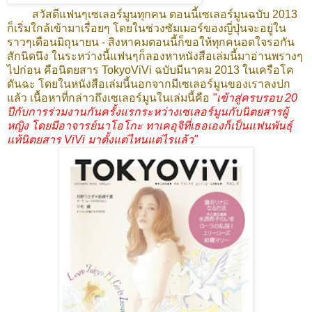
สวัสดีแฟนๆเซเลอร์มูนทุกคน ตอนนี้เซเลอร์มูนฉบับ 2013
ก็เริ่มใกล้เข้ามาเรื่อยๆ โดยในช่วงซัมเมอร์ของญี่ปุ่นจะอยู่ใน
ราวๆเดือนมิถุนายน - สิงหาคมตอนนี้ก็ขอให้ทุกคนอดใจรอกัน
สักนิดนึง ในระหว่างนี้แฟนๆก็ลองหาหนังสือเล่มนี้มาอ่านพรางๆ
ไปก่อน คือนิตยสาร TokyoViVi ฉบับมีนาคม 2013 ในเครือโค
ดันฉะ โดยในหนังสือเล่มนี้นอกจากมีเซเลอร์มูนของเราลงปก
แล้ว เนื้อหาที่กล่าวถึงเซเลอร์มูนในเล่มนี้คือ
"เข้าสู่ครบรอบ 20
ปีกับการร่วมงานกันครั้งแรกระหว่างเซเลอร์มูนกับนิตยสารผู้
หญิง โดยมีอาจารย์นาโอโกะ ทาเคอุจิที่เธอเองก็เป็นแฟนพันธุ์
แท้นิตยสาร ViVi มาตั้งแต่ไหนแต่ไรแล้ว"