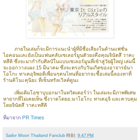
ภายในเล่มก็จะมีการแนะนำผู้ที่มีชื่อเสียงในด้านแฟชั่น
ไอคอนและยังเป็นแฟนคลับเซเลอร์มูนตัวยงคือคุณจินัตสึ วาคะ
ทสึคิ ซึ่งจะมากำกับศิลป์ในแบบเซเลอร์มูนที่เข้าสู่วัยผู้ใหญ่ เล่มนี้
จะออกวางแผง 15 มีนาคม ซึ่งจะตรงกับวันเกิดของอาจารย์นา
โอโกะ ทาเคอุจิพอดีเพื่อนๆคนไหนที่อยากจะซื้อเล่มนี้ลองหาที่
ร้านคิโนะคุนิยะ ที่เซ็นทรัลเวิลด์ดูนะ
เพิ่มเติมโอซาบุบอกมาในทวิตเตอร์ว่า ในเล่มจะมีภาพพิเศษ
หายากที่ไม่เคยเห็น ซึ่งวาดโดยอ.นาโอโกะ ทาเคอุจิ และควบคุม
โดย
จินัตสึ วาคะทสึคิ
ที่มาจาก
PR Times
Sailor Moon Thailand Fanclub
時刻:
9:47 PM