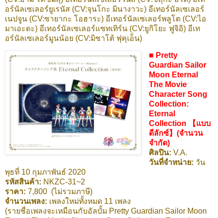
อร์นัลเซเลอร์ยูเรนัส (CV:จุนโกะ มินางาวะ) อีเทอร์นัลเซเลอร์
เนปจูน (CV:ซายากะ โอฮาระ) อีเทอร์นัลเซเลอร์พลูโต (CV:ไอ
มาเอะดะ) อีเทอร์นัลเซเลอร์แซทเทิร์น (CV:ยูกิโยะ ฟูจิอิ) อีเท
อร์นัลเซเลอร์มูนน้อย (CV:มิซาโต้ ฟุคุเอ็น)
■ Pretty
Guardian Sailor
Moon Eternal
The Movie
Character Song
Collection:
Eternal
Collection 【แบบ
ดีลักซ์】(จำนวน
จำกัด)
ศิลปิน:
V.A.
วันที่จำหน่าย:
วัน
พุธที่ 10 กุมภาพันธ์ 2020
รหัสสินค้า:
NKZC-31~2
ราคา:
7,800 (ไม่รวมภาษี)
จำนวนเพลง:
เพลงใหม่ทั้งหมด 11 เพลง
(รายชื่อเพลงจะเหมือนกับอัลบั้ม Pretty Guardian Sailor Moon