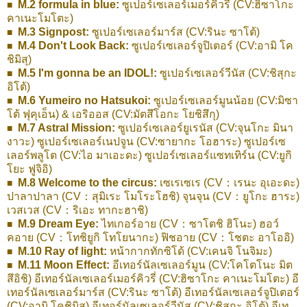
M.2 formula in blue:
ซูเปอร์เซเลอร์เมอร์คิวรี่ (CV:ฮิซาโกะ
■  
คาเนะโมโตะ)
M.3 Signpost:
ซูเปอร์เซเลอร์มาร์ส (CV:รินะ ซาโต้)
■  
M.4 Don't Look Back:
ซูเปอร์เซเลอร์จูปิเตอร์ (CV:อามิ โค
■  
ชิมิสุ)
M.5 I'm gonna be an IDOL!:
ซูเปอร์เซเลอร์วีนัส (CV:ชิสุกะ
■  
อิโต้)
M.6 Yumeiro no Hatsukoi:
ซูเปอร์เซเลอร์มูนน้อย (CV:มิซา
■  
โต้ ฟุคุเอ็น) & เอริออส (CV:มัตสึโอกะ โยชิสึกุ)
M.7 Astral Mission:
ซูเปอร์เซเลอร์ยูเรนัส (CV:จุนโกะ มินา
■  
งาวะ) ซูเปอร์เซเลอร์เนปจูน (CV:ซายากะ โอฮาระ) ซูเปอร์เซ
เลอร์พลูโต (CV:ไอ มาเอะดะ) ซูเปอร์เซเลอร์แซทเทิร์น (CV:ยูกิ
โยะ ฟูจิอิ)
M.8 Welcome to the circus:
เซเรเซเร (CV：เรนะ อุเอะดะ)
■  
ปาลาปาลา (CV：สุมิเระ โมโระโฮชิ) จุนจุน (CV：ยูโกะ ฮาระ)
เวสเวส (CV：ริเอะ ทากะฮาชิ)
M.9 Dream Eye:
ไทเกอร์อาย (CV：ซาโตชิ ฮิโนะ) ฮอว์
■  
คอาย (CV：โทชิยูกิ โทโยนากะ) ฟิชอาย (CV：โชตะ อาโออิ)
M.10 Ray of light:
หน้ากากทักซิโด้ (CV:เคนจิ โนจิมะ)
■  
M.11 Moon Effect:
อีเทอร์นัลเซเลอร์มูน (CV:โคโตโนะ มิต
■  
สึอิชิ) อีเทอร์นัลเซเลอร์เมอร์คิวรี่ (CV:ฮิซาโกะ คาเนะโมโตะ) อี
เทอร์นัลเซเลอร์มาร์ส (CV:รินะ ซาโต้) อีเทอร์นัลเซเลอร์จูปิเตอร์
(CV:อามิ โคชิมิสุ) อีเทอร์นัลเซเลอร์วีนัส (CV:ชิสุกะ อิโต้) อีเท