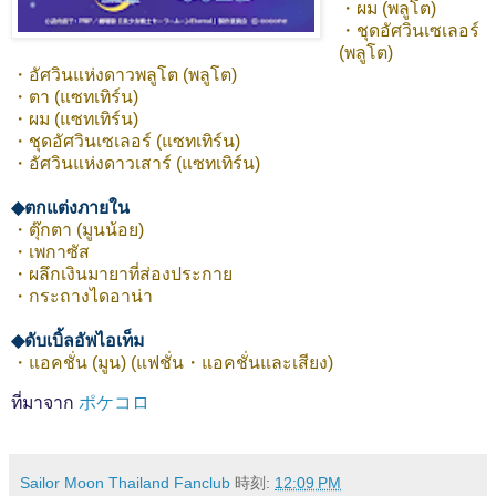
・ผม (พลูโต)
・ชุดอัศวินเซเลอร์
(พลูโต)
・อัศวินแห่งดาวพลูโต (พลูโต)
・ตา (แซทเทิร์น)
・ผม (แซทเทิร์น)
・ชุดอัศวินเซเลอร์ (แซทเทิร์น)
・อัศวินแห่งดาวเสาร์ (แซทเทิร์น)
◆ตกแต่งภายใน
・ตุ๊กตา (มูนน้อย)
・เพกาซัส
・ผลึกเงินมายาที่ส่องประกาย
・กระถางไดอาน่า
◆ดับเบิ้ลอัพไอเท็ม
・แอคชั่น (มูน) (แฟชั่น・แอคชั่นและเสียง)
ที่มาจาก
ポケコロ
Sailor Moon Thailand Fanclub
時刻:
12:09 PM