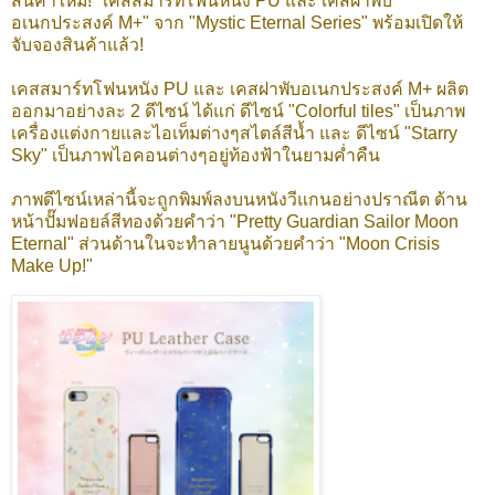
สินค้าใหม่! "เคสสมาร์ทโฟนหนัง PU และ เคสฝาพับ
อเนกประสงค์ M+" จาก "Mystic Eternal Series" พร้อมเปิดให้
จับจองสินค้าแล้ว!
เคสสมาร์ทโฟนหนัง PU และ เคสฝาพับอเนกประสงค์ M+ ผลิต
ออกมาอย่างละ 2 ดีไซน์ ได้แก่ ดีไซน์ "Colorful tiles" เป็นภาพ
เครื่องแต่งกายและไอเท็มต่างๆสไตล์สีน้ำ และ ดีไซน์ "Starry
Sky" เป็นภาพไอคอนต่างๆอยู่ท้องฟ้าในยามค่ำคืน
ภาพดีไซน์เหล่านี้จะถูกพิมพ์ลงบนหนังวีแกนอย่างปราณีต ด้าน
หน้าปั๊มฟอยล์สีทองด้วยคำว่า "Pretty Guardian Sailor Moon
Eternal" ส่วนด้านในจะทำลายนูนด้วยคำว่า "Moon Crisis
Make Up!"