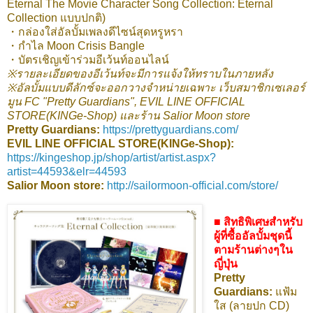
Eternal The Movie Character Song Collection: Eternal
Collection แบบปกติ)
・กล่องใส่อัลบั้มเพลงดีไซน์สุดหรูหรา
・กำไล Moon Crisis Bangle
・บัตรเชิญเข้าร่วมอีเว้นท์ออนไลน์
※รายละเอียดของอีเว้นท์จะมีการแจ้งให้ทราบในภายหลัง
※อัลบั้มแบบดีลักซ์จะออกวางจำหน่ายเฉพาะ เว็บสมาชิกเซเลอร์
มูน FC "Pretty Guardians", EVIL LINE OFFICIAL
STORE(KINGe-Shop) และร้าน Salior Moon store
Pretty Guardians:
https://prettyguardians.com/
EVIL LINE OFFICIAL STORE(KINGe-Shop):
https://kingeshop.jp/shop/artist/artist.aspx?
artist=44593&elr=44593
Salior Moon store:
http://sailormoon-official.com/store/
■ สิทธิพิเศษสำหรับ
ผู้ที่ซื้ออัลบั้มชุดนี้
ตามร้านต่างๆใน
ญี่ปุ่น
Pretty
Guardians:
แฟ้ม
ใส (ลายปก CD)