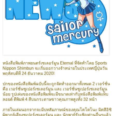
หนังสือพิมพ์ภาพยนตร์เซเลอร์มูน Eternal ที่จัดทำโดย Sports
Nippon Shimbun จะเริ่มออกวางจำหน่ายในประเทศญี่ปุ่นวัน
พฤหัสบดีที่ 24 ธันวาคม 2020!
ปกของหนังสือพิมพ์ฉบับนี้จะถูกจัดทำออกมาทั้งหมด 2 เวอร์ชั่น
คือ เวอร์ชั่นซูเปอร์เซเลอร์มูน และ เวอร์ชั่นซูเปอร์เซเลอร์มูน
น้อย รูปเล่มของหนังสือพิมพ์จะมีขนาดเท่ากับหนังสือพิมพ์แท็บ
ลอยด์ ตีพิมพ์ 4 สีบนกระดาษขาวคุณภาพสูงทั้ง 32 หน้า
ภายในเล่มนอกจากจะมีบทสัมภาษณ์ของคุณโคโตโนะ มิตสึอิชิ
ผู้พากย์เสียงซูเปอร์เซเลอร์มูน และ นักพาย์รับเชิญท่านอื่นๆแล้ว