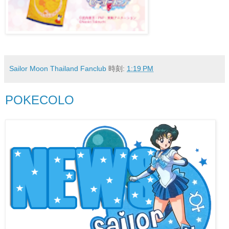
Sailor Moon Thailand Fanclub
時刻:
1:19 PM
POKECOLO