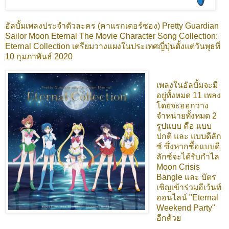
อัลบั้มเพลงประจำตัวละคร (คาแรกเตอร์ซอง) Pretty Guardian
Sailor Moon Eternal The Movie Character Song Collection:
Eternal Collection เตรียมวางแผงในประเทศญี่ปุ่นตั้งแต่วันพุธที่
10 กุมภาพันธ์ 2020
เพลงในอัลบั้มจะมี
อยู่ทั้งหมด 11 เพลง
โดยจะออกวาง
จำหน่ายทั้งหมด 2
รูปแบบ คือ แบบ
ปกติ และ แบบดีลัก
ซ์ ซึ่งหากซื้อแบบดี
ลักซ์จะได้รับกำไล
Moon Crisis
Bangle และ บัตร
เชิญเข้าร่วมอีเว้นท์
ออนไลน์ "Eternal
Weekend Party"
อีกด้วย