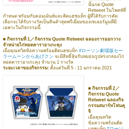
นั้นกด Quote
Retweet ในโพสท์ที่
กำหนด พร้อมกับคอมเม้นท์และติดแฮชแท็ก ผู้ที่ได้รับการคัด
เลือกจะได้รับรางวัลเป็นสินค้าสุดพรีเมี่ยมของเซเลอร์มูนที่มี
เฉพาะในกิจกรรมนี้
■ กิจกรรมที่ 1／กิจกรรม Quote Retweet ฉลองการออกวาง
จำหน่ายไก่ทอดคาราอาเกะคุง
เมื่อคุณทวิตข้อความพร้อมติดแฮชแท็ก
#ローソン劇場版セー
ラームーンからあげクン
จะมีสิทธิ์ลุ้นรับหมอนรูปทรงกล่องไก่
ทอดคาราอาเกะคุง จำนวน 1 รางวัล
ระยะเวลาของกิจกรรม:
ตั้งแต่วันที่ 5 - 11 มกราคม 2021
■ กิจกรรมที่ 2／
กิจกรรม Quote
Retweet ฉลองกิจ
กรรมสมาร์ทโฟนคุ
จิ
เมื่อคุณทวิต
ข้อความพร้อมติด
แฮชแท็ก
#ローソ