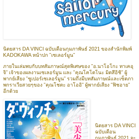
นิตยสาร DA VINCI ฉบับเดือนกุมภาพันธ์ 2021 ของสำนักพิมพ์
KADOKAWA หน้าปก "เซเลอร์มูน"
ภายในเล่มพบกับบทสัมภาษณ์สุดพิเศษของ "อ.นาโอโกะ ทาเคอุ
จิ" เจ้าของผลงานเซเลอร์มูน และ "คุณโคโตโนะ มิตสึอิชิ" ผู้
พากย์เสียง "ซูเปอร์เซเลอร์มูน" รวมถึงมีบทสัมภาษณ์และเซ็ตภา
พกราเวียสวยๆของ "คุณโชตะ อาโออิ" ผู้พากย์เสียง "ฟิชอาย"
อีกด้วย
นิตยสาร DA VINCI
ฉบับเดือน
กุมภาพันธ์ 2021 จะ