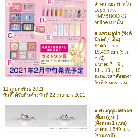
จำหน่ายเฉพาะใน
Loppi และ
HMV&BOOKS
online เท่านั้น
■ แหวนลูน่า (พิงค์
โกลด์／เงิน)
ราคา:
วงละ
15,400 เยน (รวม
ภาษี)
ขนาด:
7，9，
11，13，15
ระยะเวลาสั่งจอง:
วันที่ 8 มกราคม～
11 กุมภาพันธ์ 2021
วันที่ได้รับสินค้า:
วันที่ 22 เมษายน 2021
■ พวงกุญแจพลอย
เทียม (ลูน่า)
(ทั้งหมด 1 แบบ)
ราคา:
1,540 เยน
(รวมภาษี)