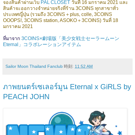
จองสินค้าผ่านเว็บ
PAL CLOSET
วันที่ 16 มกราคม 2021 และ
สินค้าจะออกวางจำหน่ายจริงที่ร้าน 3COINS ทุกสาขาทั่ว
ประเทศญี่ปุ่น (รวมถึง 3COINS＋plus, colle, 3COINS
OOOPS!, 3COINS station, ASOKO＋3COINS) วันที่ 18
มกราคม 2021
ที่มาจาก
3COINS×劇場版「美少女戦士セーラームーン
Eternal」コラボレーションアイテム
Sailor Moon Thailand Fanclub
時刻:
11:52 AM
ภาพยนตร์เซเลอร์มูน Eternal x GiRLS by
PEACH JOHN