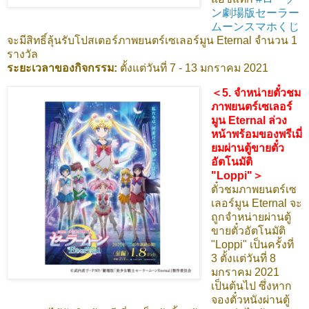
ン劇場版セーラー
ムーンスマホくじ
จะมีสิทธิ์ลุ้นรับโปสเตอร์ภาพยนตร์เซเลอร์มูน Eternal จำนวน 1
รางวัล
ระยะเวลาของกิจกรรม:
ตั้งแต่วันที่ 7 - 13 มกราคม 2021
＜5. จำหน่ายตั๋วชม
ภาพยนตร์เซเลอร์
มูน Eternal ล่วง
หน้าพร้อมของพรีเมี่
ยมผ่านตู้ขายตั๋ว
อัตโนมัติ
"Loppi"＞
ตั๋วชมภาพยนตร์เซ
เลอร์มูน Eternal จะ
ถูกจำหน่ายผ่านตู้
ขายตั๋วอัตโนมัติ
"Loppi" เป็นครั้งที่
3 ตั้งแต่วันที่ 8
มกราคม 2021
เป็นต้นไป ซึ่งหาก
จองตั๋วหนังผ่านตู้