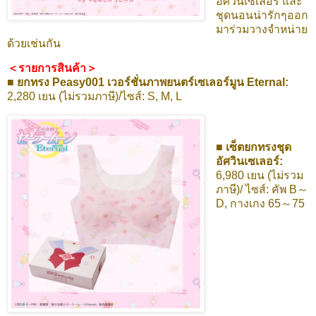
อัศวินเซเลอร์ และ
ชุดนอนน่ารักๆออก
มาร่วมวางจำหน่าย
ด้วยเช่นกัน
＜รายการสินค้า＞
■ ยกทรง Peasy001 เวอร์ชั่นภาพยนตร์เซเลอร์มูน Eternal:
2,280 เยน (ไม่รวมภาษี)/ไซส์: S, M, L
■ เซ็ตยกทรงชุด
อัศวินเซเลอร์:
6,980 เยน (ไม่รวม
ภาษี)/ ไซส์: คัพ B～
D, กางเกง 65～75