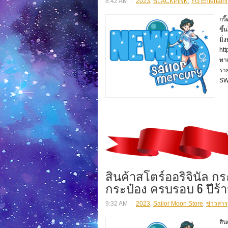
8:42 AM
2023
,
BLACKPINK
,
YG Entertain
กร
ขึ้
มิ่
htt
ทาเ
รา
SW
สินค้าสโตร์ออริจินัล ก
กระป๋อง ครบรอบ 6 ปีร้าน
9:32 AM
2023
,
Sailor Moon Store
,
ข่าวสาร
สิน