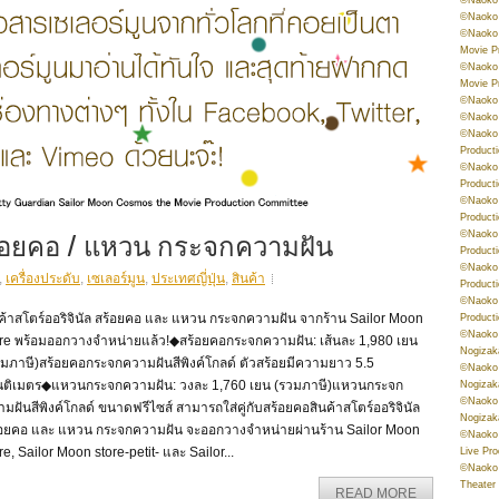
©Naoko 
©Naoko 
Movie P
©Naoko 
Movie P
©Naoko 
©Naoko
©Naoko 
Product
©Naoko 
Product
©Naoko 
Product
สร้อยคอ / แหวน กระจกความฝัน
©Naoko 
Product
©Naoko 
,
เครื่องประดับ
,
เซเลอร์มูน
,
ประเทศญี่ปุ่น
,
สินค้า
Product
©Naoko 
นค้าสโตร์ออริจินัล สร้อยคอ และ แหวน กระจกความฝัน จากร้าน Sailor Moon
Product
©Naoko 
ore พร้อมออกวางจำหน่ายแล้ว!◆สร้อยคอกระจกความฝัน: เส้นละ 1,980 เยน
Nogizak
วมภาษี)สร้อยคอกระจกความฝันสีพิงค์โกลด์ ตัวสร้อยมีความยาว 5.5
©Naoko 
นติเมตร◆แหวนกระจกความฝัน: วงละ 1,760 เยน (รวมภาษี)แหวนกระจก
Nogizak
©Naoko 
มฝันสีพิงค์โกลด์ ขนาดฟรีไซส์ สามารถใส่คู่กับสร้อยคอสินค้าสโตร์ออริจินัล
Nogizak
้อยคอ และ แหวน กระจกความฝัน จะออกวางจำหน่ายผ่านร้าน Sailor Moon
©Naoko 
re, Sailor Moon store-petit- และ Sailor...
Live Pr
©Naoko 
Theater
READ MORE