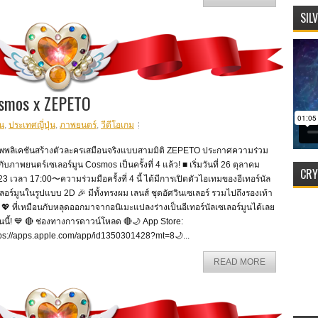
SIL
mos x ZEPETO
ูน
,
ประเทศญี่ปุ่น
,
ภาพยนตร์
,
วีดีโอเกม
พพลิเคชันสร้างตัวละครเสมือนจริงแบบสามมิติ ZEPETO ประกาศความร่วม
กับภาพยนตร์เซเลอร์มูน Cosmos เป็นครั้งที่ 4 แล้ว! ■ เริ่มวันที่ 26 ตุลาคม
CRY
3 เวลา 17:00〜ความร่วมมือครั้งที่ 4 นี้ ได้มีการเปิดตัวไอเทมของอีเทอร์นัล
ลอร์มูนในรูปแบบ 2D 🎉 มีทั้งทรงผม เลนส์ ชุดอัศวินเซเลอร์ รวมไปถึงรองเท้า
 💖 ที่เหมือนกับหลุดออกมาจากอนิเมะแปลงร่างเป็นอีเทอร์นัลเซเลอร์มูนได้เลย
นี้! 💙 🔴 ช่องทางการดาวน์โหลด 🔴🌙 App Store:
tps://apps.apple.com/app/id1350301428?mt=8🌙...
READ MORE