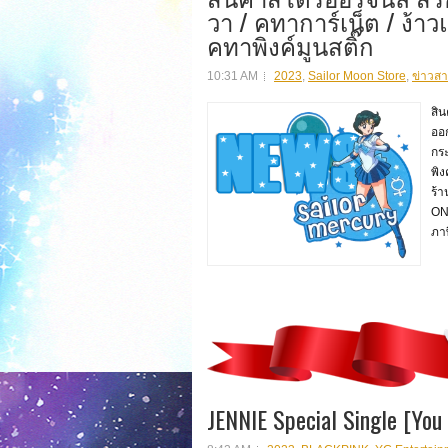
วา / คทาการ์เน็ต / ง้า
คทาพิงค์มูนสติ๊ก
10:31 AM
2023
,
Sailor Moon Store
,
ข่าวสา
สิน
ออ
กร
พิง
ร้า
ON
ภา
JENNIE Special Single [You