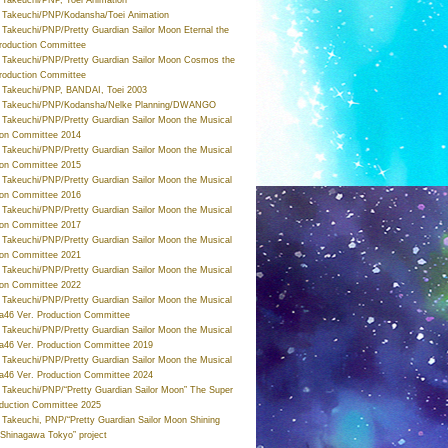
Takeuchi/PNP/Kodansha/Toei Animation
Takeuchi/PNP/Pretty Guardian Sailor Moon Eternal the
roduction Committee
Takeuchi/PNP/Pretty Guardian Sailor Moon Cosmos the
roduction Committee
Takeuchi/PNP, BANDAI, Toei 2003
 Takeuchi/PNP/Kodansha/Nelke Planning/DWANGO
Takeuchi/PNP/Pretty Guardian Sailor Moon the Musical
ion Committee 2014
Takeuchi/PNP/Pretty Guardian Sailor Moon the Musical
ion Committee 2015
Takeuchi/PNP/Pretty Guardian Sailor Moon the Musical
ion Committee 2016
Takeuchi/PNP/Pretty Guardian Sailor Moon the Musical
ion Committee 2017
Takeuchi/PNP/Pretty Guardian Sailor Moon the Musical
ion Committee 2021
Takeuchi/PNP/Pretty Guardian Sailor Moon the Musical
ion Committee 2022
Takeuchi/PNP/Pretty Guardian Sailor Moon the Musical
a46 Ver. Production Committee
Takeuchi/PNP/Pretty Guardian Sailor Moon the Musical
a46 Ver. Production Committee 2019
Takeuchi/PNP/Pretty Guardian Sailor Moon the Musical
a46 Ver. Production Committee 2024
Takeuchi/PNP/“Pretty Guardian Sailor Moon” The Super
oduction Committee 2025
Takeuchi, PNP/“Pretty Guardian Sailor Moon Shining
 Shinagawa Tokyo” project