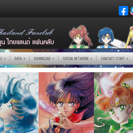
»
»
»
»
»
LE
DATA
DOWNLOAD
SOCIAL NETWORK
CONTACT STAFF