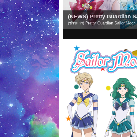
(NEWS) Pretty Guardian Sail
(ข่าวสาร) Pretty Guardian Sailor Moon Ete
1
2
3
4
5