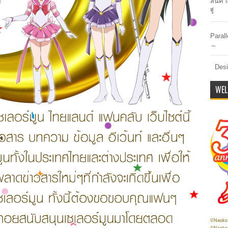
สินค้า
รี่
Paral
～
Desi
WEL
©Naoko 
©Naoko 