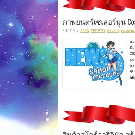
ภาพยนตร์เซเลอร์มูน Cos
6:10 PM
2023
,
ZEPETO
,
ข่าวสาร
,
เซเลอร์ม
แอ
มือ
202
เลอ
และ
💙
ht
สินค้าสโตร์ออริจินัล 