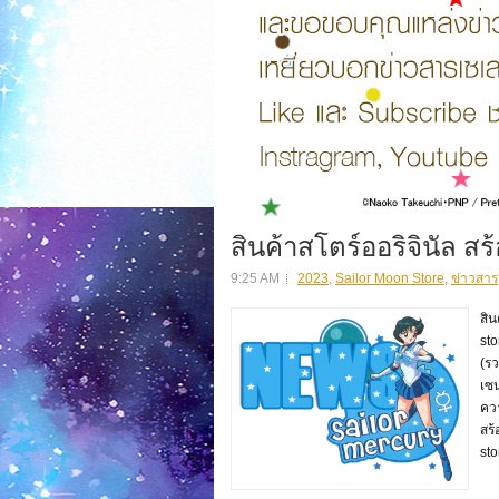
สินค้าสโตร์ออริจินัล 
9:25 AM
2023
,
Sailor Moon Store
,
ข่าวสาร
สิ
st
(ร
เซ
ควา
สร
sto