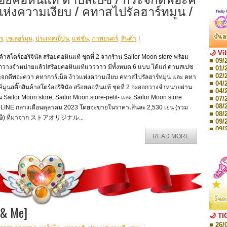
วแห่งความเงียบ / คทาสไปรัลฮาร์ทมูน /
ร
,
เซเลอร์มูน
,
ประเทศญี่ปุ่น
,
แฟชั่น
,
ภาพยนตร์
,
สินค้า
🌙 Vi
ค้าสโตร์ออริจินัล สร้อยคอหินแท้ ชุดที่ 2 จากร้าน Sailor Moon store พร้อม
■ 09/
กวางจำหน่ายแล้ว!สร้อยคอหินแท้แวววาว มีทั้งหมด 6 แบบ ได้แก่ ดาบสเปซ
■ 01/
■ 02/
ะจกดีพอะควา คทาการ์เน็ต ง้าวแห่งความเงียบ คทาสไปรัลฮาร์ทมูน และ คทา
■ 04/
ค์มูนสติ๊กสินค้าสโตร์ออริจินัล สร้อยคอหินแท้ ชุดที่ 2 จะออกวางจำหน่ายผ่าน
■ 04/
น Sailor Moon store, Sailor Moon store-petit- และ Sailor Moon store
■ 07/
■ 08/
LINE กลางเดือนตุลาคม 2023 โดยจะขายในราคาเส้นละ 2,530 เยน (รวม
■ 08/
ษี) ที่มาจาก ストアオリジナル...
■ 09/
■ 09/
■ 10/
READ MORE
■ 10/
■ 08/
Storie
■ 09/
Storie
■ 01/
Editio
■ 01/
Editio
 & Me]
■ 03/
🌙 TI
Editio
■ 26/