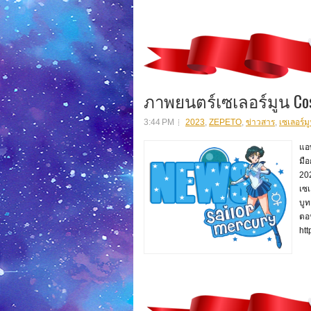
ภาพยนตร์เซเลอร์มูน Cos
3:44 PM
2023
,
ZEPETO
,
ข่าวสาร
,
เซเลอร์ม
แอ
มือ
202
เซเ
บูท
ตอน
ht