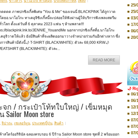
■ 03/
ment
,
ข่าวสาร
,
นาโอโกะ ทาเคอุจิ
,
ประเทศเกาหลี
,
เพลง
Editio
■ 25/
■ 07/
■ 25/
ี๊ดดดดด ภาพปกซิงเกิ้ลพิเศษ "You & Me" ของเจนนี่ BLACKPINK ได้ถูกวาด
Editio
■ 03/
นโดยอ.นาโอโกะ ทาเคอุจิซิงเกิ้ลนี้จะปล่อยให้ฟังผ่านผู้ให้บริการฟังเพลงสตรีม
■ 07/
Editio
งทั่วโลก ตั้งแต่วันที่ 6 ตุลาคม 2023 แฟน ๆ ห้ามพลาด!!!
■ 17/
■ 11/
ps://blackpink.lnk.to/JENNIE_YouandMe นอกจากปกซิงเกิ้ลที่อ.นาโอโกะ
■ 06/
Editio
คอุจิวาดให้แล้ว ยังมีสินค้าที่จะผลิตออกมาวางจำหน่ายร่วมกันอีกต่างหาก ซึ่ง
■ 01/
■ 20/
Editio
ยการสินค้ามีดังนี้🌙 T-SHIRT (BLACK/WHITE): ตัวละ 68,000 KRW🌙
■ 20/
■ 03/
EATSHIRT (BLACK/WHITE): ตัวละ...
■ 29/
Editio
■ 04/
■ 29/
READ MORE
Editio
■ 10/
■ TBA
■ TBA
■ 10/
■ 17/
■ 26/
🌙 Ri
■ 08/
■ 06/
■ 19/
■ 06/
■ 08/
ระจก / กระเป๋าโท้ทใบใหญ่ / เข็มหมุด
■ 12/
■ 07/
 Sailor Moon store
■ 12/
■ 28/
■ 07/
■ 17/
,
จิปาถะ
,
เซเลอร์มูน
,
ประเทศญี่ปุ่น
,
สินค้า
■ 07/
■ 17/
■ 07/
■ 01/
ค้าสโตร์ออริจินัล ฉลองครบรอบ 6 ปีร้าน Sailor Moon store ชุดที่ 2 พร้อมออก