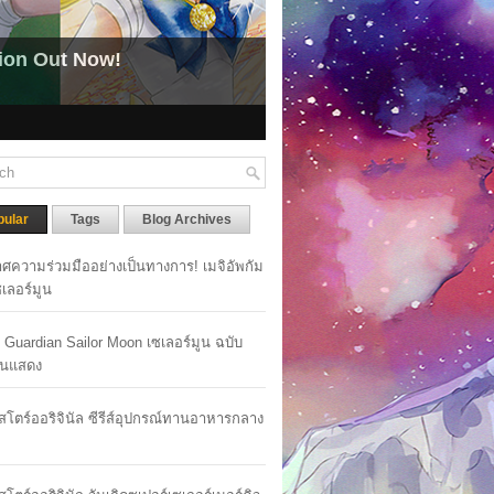
n Out Now!
(NEWS) Pretty Guardian 
(ข่าวสาร) อนิเมะ Pretty Guardian Sai
pular
Tags
Blog Archives
ศความร่วมมืออย่างเป็นทางการ! เมจิอัพกัม
เซเลอร์มูน
y Guardian Sailor Moon เซเลอร์มูน ฉบับ
นแสดง
าสโตร์ออริจินัล ซีรีส์อุปกรณ์ทานอาหารกลาง