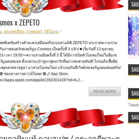
SAI
mos x ZEPETO
ูน
,
ประเทศญี่ปุ่น
,
ภาพยนตร์
,
วีดีโอเกม
พพลิเคชันสร้างตัวละครเสมือนจริงแบบสามมิติ ZEPETO ประกาศความร่วม
กับภาพยนตร์เซเลอร์มูน Cosmos เป็นครั้งที่ 3 แล้ว! ■ เริ่มวันที่ 13 ตุลาคม
3 เวลา 19:00〜ความร่วมมือครั้งที่ 3 นี้ ได้มีการเปิดตัวไอเทมใหม่ในธีมเซ
ร์มูนคอสมอส ตั้งแต่กระเป๋าลูน่าสุดน่ารักที่อยากสะพายทันที! ไปจนถึงเสื้อยืด
ชุดเดรสลายลูน่า‍ มาสวมไอเทมใหม่ แล้วเจอกันที่เวิลด์เซเลอร์มูนคอสมอสกัน!
SAI
 🔴 ช่องทางการดาวน์โหลด 🔴🌙 App Store:
tps://apps.apple.com/app/id1350301428?mt=8🌙...
READ MORE
SAI
Tweet
SAI
สร้อยคอหินแท้ ดาบสเปซ / กระจกดีพอะค