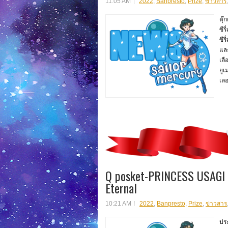
11:05 AM
2022
,
Banpresto
,
Prize
,
ข่าวสาร
ตุ๊
ซีร
ซีร
และ
เลื
ยูเ
เลอ
Q posket-PRINCESS USAG
Eternal
10:21 AM
2022
,
Banpresto
,
Prize
,
ข่าวสาร
ประ