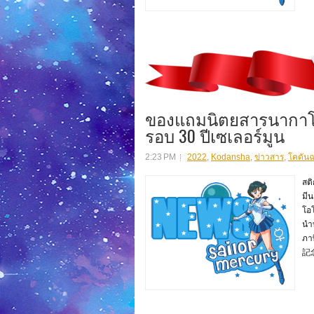
ของแถมนิตยสารนากาโยช
รอบ 30 ปีเซเลอร์มูน
2:23 PM
2022
,
Kodansha
,
ข่าวสาร
,
โคดัน
สต
มี
โอโ
นำท
ภ
記