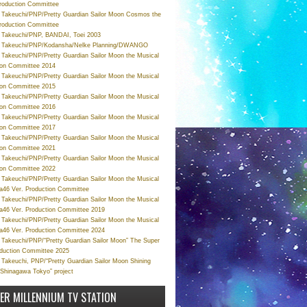
roduction Committee
Takeuchi/PNP/Pretty Guardian Sailor Moon Cosmos the
roduction Committee
Takeuchi/PNP, BANDAI, Toei 2003
 Takeuchi/PNP/Kodansha/Nelke Planning/DWANGO
Takeuchi/PNP/Pretty Guardian Sailor Moon the Musical
ion Committee 2014
Takeuchi/PNP/Pretty Guardian Sailor Moon the Musical
ion Committee 2015
Takeuchi/PNP/Pretty Guardian Sailor Moon the Musical
ion Committee 2016
Takeuchi/PNP/Pretty Guardian Sailor Moon the Musical
ion Committee 2017
Takeuchi/PNP/Pretty Guardian Sailor Moon the Musical
ion Committee 2021
Takeuchi/PNP/Pretty Guardian Sailor Moon the Musical
ion Committee 2022
Takeuchi/PNP/Pretty Guardian Sailor Moon the Musical
a46 Ver. Production Committee
Takeuchi/PNP/Pretty Guardian Sailor Moon the Musical
a46 Ver. Production Committee 2019
Takeuchi/PNP/Pretty Guardian Sailor Moon the Musical
a46 Ver. Production Committee 2024
Takeuchi/PNP/“Pretty Guardian Sailor Moon” The Super
oduction Committee 2025
Takeuchi, PNP/“Pretty Guardian Sailor Moon Shining
 Shinagawa Tokyo” project
VER MILLENNIUM TV STATION