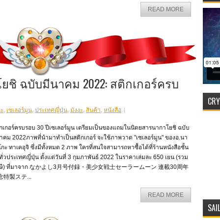
READ MORE
ิ ฉบับมีนาคม 2022: สติกเกอร์ครบ
CRY
ฉะ
,
เซเลอร์มูน
,
ประเทศญี่ปุ่น
,
มังงะ
,
สินค้า
,
หนังสือ
ิกเกอร์ครบรอบ 30 ปีเซเลอร์มูน เตรียมเป็นของแถมในนิตยสารนากาโยชิ ฉบับ
นาคม 2022ภาพที่นำมาทำเป็นสติกเกอร์ จะใช้ภาพวาด "เซเลอร์มูน" ของอ.นา
กะ ทาเคอุจิ ซึ่งมีทั้งหมด 2 ภาพ ใครที่สนใจสามารถหาซื้อได้ที่ร้านหนังสือชั้น
ั่วประเทศญี่ปุ่น ตั้งแต่วันที่ 3 กุมภาพันธ์ 2022 ในราคาเล่มละ 650 เยน (รวม
าษี) ที่มาจาก なかよし3月号付録・美少女戦士セーラームーン 連載30周年
念特製ステ...
READ MORE
SAI