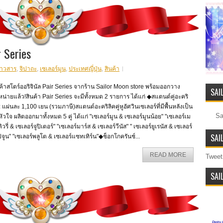
 Series
่าวสาร
,
จิปาถะ
,
เซเลอร์มูน
,
ประเทศญี่ปุ่น
,
สินค้า
ค้าสโตร์ออริจินัล Pair Series จากร้าน Sailor Moon store พร้อมออกวาง
SAI
น่ายแล้ว!สินค้า Pair Series จะมีทั้งหมด 2 รายการ ได้แก่ ◆สแตนด์คู่อะคริ
: แผ่นละ 1,100 เยน (รวมภาษี)สแตนด์อะคริลิคคู่หูอัศวินเซเลอร์ที่มีพื้นหลังเป็น
Sa
หัวใจ ผลิตออกมาทั้งหมด 5 คู่ ได้แก่ "เซเลอร์มูน & เซเลอร์มูนน้อย" "เซเลอร์เม
คิวรี่ & เซเลอร์จูปิเตอร์" "เซเลอร์มาร์ส & เซเลอร์วีนัส" " เซเลอร์ยูเรนัส & เซเลอร์
SAI
จูน" "เซเลอร์พลูโต & เซเลอร์แซทเทิร์น"◆ช็อกโกครันช์...
READ MORE
Tweet
SAI