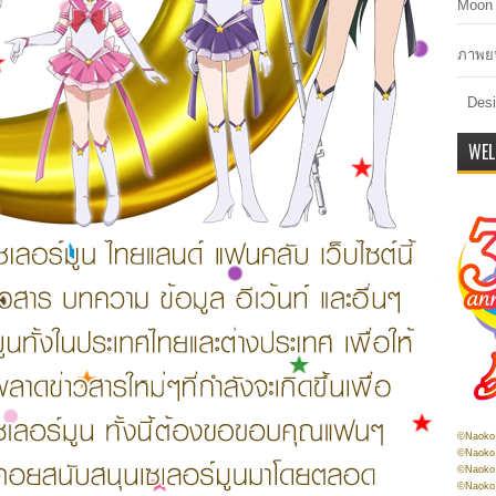
Moon 
ภาพยน
Desi
WEL
©Naoko 
©Naoko 
©Naoko 
©Naoko 