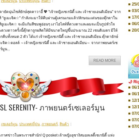
,
เซเลอร์มูน
,
ประเทศญี่ปุ่น
,
สินค้า
■ 07/
■ 25/
Editio
■ 03/
■ 07/
กตายัดนุ่นไซส์ยักษ์สุดคาวาอี้ 💖 "เจ้าหญิงเซเรนิตี้ และ เจ้าชายเอนดิเมียน" จาก
Editio
■ 17/
ี่ส์ "ยูเมะจิค☆" กำลังจะมาให้คีบผ่านตู้เครนเกมแล้ว!ลักษณะเด่นของตุ๊กตาใน
■ 11/
■ 06/
ี่ส์ยูเมะจิค☆ จะมีแก้มสีชมพูอ่อนๆ เงาไฮไลท์ที่ดวงตาและผมจะเป็นรูปหัวใจ
Editio
■ 01/
■ 20/
ดวงดาวครั้งนี้ตุ๊กตาถูกผลิตให้มีขนาดใหญ่ขึ้นประมาณ 22 เซนติเมตร มีให้
Editio
■ 20/
อกคีบทั้งหมด 2 ตัว ได้แก่ เจ้าหญิงเซเรนิตี้ และ เจ้าชายเอนดิเมียน ตุ๊กตายักษ์
■ 03/
มะจิค☆ดอลล์ ～เจ้าหญิงเซเรนิตี้ และ เจ้าชายเอนดิเมียน～ จากภาพยนตร์เซ
■ 29/
Editio
■ 04/
ร์มูน...
■ 29/
Editio
■ 10/
■ TBA
READ MORE
■ TBA
■ 10/
■ 17/
■ 26/
🌙 Ri
■ 08/
■ 06/
■ 19/
■ 06/
■ 08/
■ 12/
■ 07/
I SL SERENITY- ภาพยนตร์เซเลอร์มูน
■ 12/
■ 28/
■ 07/
■ 17/
■ 07/
■ 17/
,
เซเลอร์มูน
,
ประเทศญี่ปุ่น
,
ภาพยนตร์
,
สินค้า
■ 07/
■ 01/
■ 07/
กาศข่าวในพระราชสำนัก! Q posket เจ้าหญิงอุซางิสมอลเลดี้เซเรนิตี้ แห่ง