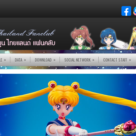
»
»
»
»
»
LE
DATA
DOWNLOAD
SOCIAL NETWORK
CONTACT STAFF