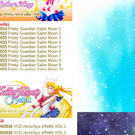
bulkij
2014
Pretty Guardian Sailor Moon 1
2015
Pretty Guardian Sailor Moon 2
2015
Pretty Guardian Sailor Moon 3
2015
Pretty Guardian Sailor Moon 4
2015
Pretty Guardian Sailor Moon 5
2015
Pretty Guardian Sailor Moon 6
2015
Pretty Guardian Sailor Moon 7
2015
Pretty Guardian Sailor Moon 8
2015
Pretty Guardian Sailor Moon 9
2015
Pretty Guardian Sailor Moon 10
2015
Pretty Guardian Sailor Moon 11
2015
Pretty Guardian Sailor Moon 12
2018
Pretty Guardian Sailor Moon Short
s 1
2018
Pretty Guardian Sailor Moon Short
s 2
2022
Pretty Guardian Sailor Moon Eternal
n 1
2022
Pretty Guardian Sailor Moon Eternal
n 2
2022
Pretty Guardian Sailor Moon Eternal
GA
n 3
04/2016
VCD เซเลอร์มูน คริสตัล VOL.1
2022
Pretty Guardian Sailor Moon Eternal
n 4
05/2016
VCD เซเลอร์มูน คริสตัล VOL.2