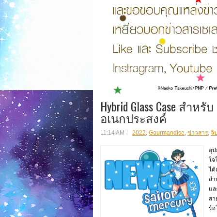
Hybrid Glass Case สำหรั
อเนกประสงค์
11:14 AM
2022
,
Gourmandise
,
ข่าวสาร
,
จิ
อุ
ใจใ
ได
สำห
แล
สา
ร์