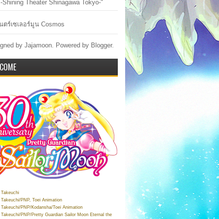
-Shining Theater Shinagawa Tokyo-"
ตร์เซเลอร์มูน Cosmos
gned by Jajamoon. Powered by
Blogger
.
COME
Takeuchi
Takeuchi/PNP, Toei Animation
Takeuchi/PNP/Kodansha/Toei Animation
Takeuchi/PNP/Pretty Guardian Sailor Moon Eternal the