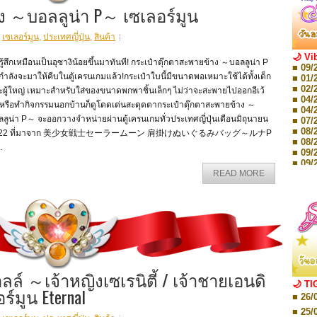
ง ～บอลลูน่า P～ เซเลอร์มูน
,
เซเลอร์มูน
,
ประเทศญี่ปุ่น
,
สินค้า
🌙 Vi
รู้สึกเหมือนเป็นอุซางิน้อยขึ้นมาทันที! กระเป๋าตุ๊กตาสะพายข้าง ～บอลลูน่า P
■ 09/
ำลังจะมาให้คีบในตู้เครนเกมแล้ว!กระเป๋าใบนี้มีขนาดพอเหมาะใช้ได้ทั้งเด็ก
■ 01/
■ 02/
ผู้ใหญ่ เหมาะสำหรับใส่ของขนาดพกพาชิ้นเล็กๆ ไม่ว่าจะสะพายไปออกอีเว้
■ 04/
์หรือทำกิจกรรมนอกบ้านก็ดูโดดเด่นสะดุดตากระเป๋าตุ๊กตาสะพายข้าง ～
■ 04/
ลูน่า P～ จะออกวางจำหน่ายผ่านตู้เครนเกมทั่วประเทศญี่ปุ่นเดือนมิถุนายน
■ 07/
■ 08/
022 ที่มาจาก 美少女戦士セーラームーン 肩掛けぬいぐるみバッグ～ルナP
■ 08/
.
■ 09/
■ 09/
■ 10/
READ MORE
■ 10/
■ 08/
Storie
■ 09/
Storie
■ 01/
Editio
■ 01/
Editio
ลล์ ～เจ้าหญิงเซเรนิตี้ / เจ้าชายเอนดิ
■ 03/
🌙 TI
์มูน Eternal
Editio
■ 26/
■ 03/
Editio
■ 25/