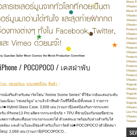
Movie P
©Naoko 
Movie P
©Naoko 
©Naoko
©Naoko 
Product
©Naoko 
Product
©Naoko 
Product
©Naoko 
Product
©Naoko 
บ iPhone / POCOPOCO / เคสฝาพับ
Product
©Naoko 
Product
©Naoko 
ปาถะ
,
เซเลอร์มูน
,
ประเทศญี่ปุ่น
,
สินค้า
Nogizak
©Naoko 
Nogizak
ปกรณ์เสริมสำหรับสมาร์ทโฟน "Anime Scene Series" ที่ใช้ฉากอันแสนประทับ
©Naoko 
นอะนิเมะ "เซเลอร์มูน" มาแล้วจ้า!สินค้าในซีรี่ส์นี้จะมีทั้งหมด 3 รายการ
Nogizak
้แก่■ Hybrid Glass Case: 3,608 เยน (รวมภาษี)เคสป้องกันการกระแทก
©Naoko 
Live Pr
รับ iPhone13 Pro ผลิตจากกระจกนิรภัย + TPU ที่ช่วยป้องกันรอยขีดข่วน
©Naoko 
ะลดการสั่นสะเทือนจากแรงกระแทกได้ ตัวเคสจะมาพร้อมกับห่วงสำหรับใส่
Theater
ยคล้อง และด้านในจะมีช่องสำหรับเก็บการ์ดด้วย■ POCOPOCO (ตัวยึดสมา
SIL
ทโฟน): 2,068 เยน (รวมภาษี)POCOPOCO...