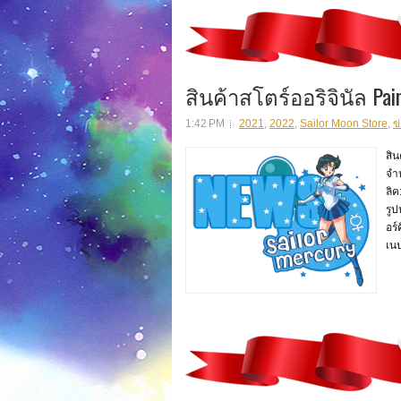
สินค้าสโตร์ออริจินัล Pair
1:42 PM
2021
,
2022
,
Sailor Moon Store
,
ข
สิน
จำห
ลิค
รูป
อร์
เนป