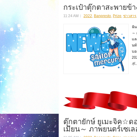
กระเป๋าตุ๊กตาสะพายข้า
11:24 AM
2022
,
Banpresto
,
Prize
,
ข่าวสาร
ฉัน
～ ก
และ
นท
บอล
2
ボ..
ตุ๊กตายักษ์ ยูเมะจิค☆ดอ
เมียน～ ภาพยนตร์เซเลอร