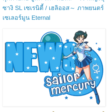
ซางิ SL เซเรนิตี้ / เฮลิออส～ ภาพยนตร์
เซเลอร์มูน Eternal