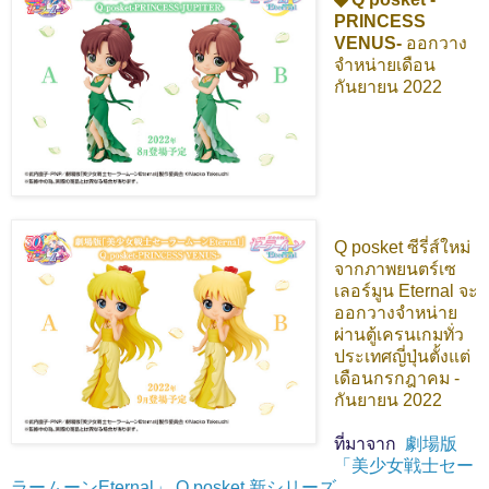
PRINCESS
VENUS-
ออกวาง
จำหน่ายเดือน
กันยายน 2022
Q posket ซีรี่ส์ใหม่
จากภาพยนตร์เซ
เลอร์มูน Eternal จะ
ออกวางจำหน่าย
ผ่านตู้เครนเกมทั่ว
ประเทศญี่ปุ่นตั้งแต่
เดือนกรกฎาคม -
กันยายน 2022
ที่มาจาก
劇場版
「美少女戦士セー
ラームーンEternal」 Q posket 新シリーズ