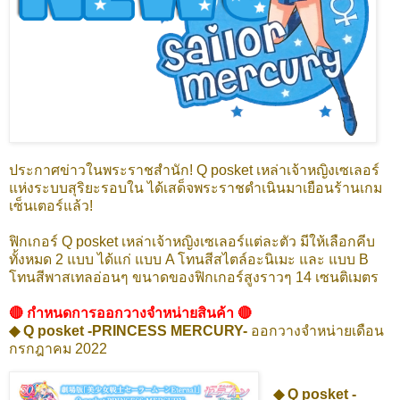
ประกาศข่าวในพระราชสำนัก! Q posket เหล่าเจ้าหญิงเซเลอร์
แห่งระบบสุริยะรอบใน ได้เสด็จพระราชดําเนินมาเยือนร้านเกม
เซ็นเตอร์แล้ว!
ฟิกเกอร์ Q posket เหล่าเจ้าหญิงเซเลอร์แต่ละตัว มีให้เลือกคีบ
ทั้งหมด 2 แบบ ได้แก่ แบบ A โทนสีสไตล์อะนิเมะ และ แบบ B
โทนสีพาสเทลอ่อนๆ ขนาดของฟิกเกอร์สูงราวๆ 14 เซนติเมตร
🔴 กำหนดการออกวางจำหน่ายสินค้า 🔴
◆ Q posket -PRINCESS MERCURY-
ออกวางจำหน่ายเดือน
กรกฎาคม 2022
◆ Q posket -