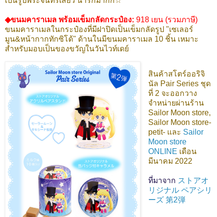
เป็นรูปพระจันทร์เสี้ยว น่ารักมากก☆
◆ขนมคาราเมล พร้อมเข็มกลัดกระป๋อง:
918 เยน (รวมภาษี)
ขนมคาราเมลในกระป๋องที่มีฝาปิดเป็นเข็มกลัดรูป "เซเลอร์
มูน&หน้ากากทักซิโด้" ด้านในมีขนมคาราเมล 10 ชิ้น เหมาะ
สำหรับมอบเป็นของขวัญในวันไวท์เดย์
สินค้าสโตร์ออริจิ
นัล Pair Series ชุด
ที่ 2 จะออกวาง
จำหน่ายผ่านร้าน
Sailor Moon store,
Sailor Moon store-
petit- และ
Sailor
Moon store
ONLINE
เดือน
มีนาคม 2022
ที่มาจาก
ストアオ
リジナル ペアシリ
ーズ 第2弾