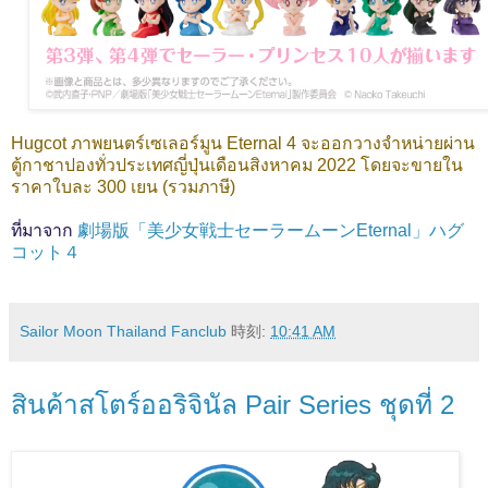
Hugcot ภาพยนตร์เซเลอร์มูน Eternal 4 จะออกวางจำหน่ายผ่าน
ตู้กาชาปองทั่วประเทศญี่ปุ่นเดือนสิงหาคม 2022 โดยจะขายใน
ราคาใบละ 300 เยน (รวมภาษี)
ที่มาจาก
劇場版「美少女戦士セーラームーンEternal」ハグ
コット４
Sailor Moon Thailand Fanclub
時刻:
10:41 AM
สินค้าสโตร์ออริจินัล Pair Series ชุดที่ 2