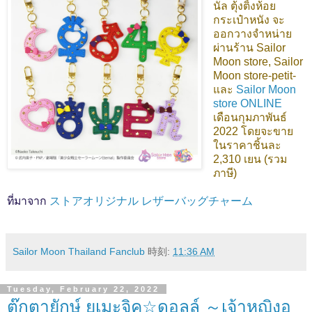
นัล ตุ้งติ้งห้อย
กระเป๋าหนัง จะ
ออกวางจำหน่าย
ผ่านร้าน Sailor
Moon store, Sailor
Moon store-petit-
และ
Sailor Moon
store ONLINE
เดือนกุมภาพันธ์
2022 โดยจะขาย
ในราคาชิ้นละ
2,310 เยน (รวม
ภาษี)
ที่มาจาก
ストアオリジナル レザーバッグチャーム
Sailor Moon Thailand Fanclub
時刻:
11:36 AM
Tuesday, February 22, 2022
ตุ๊กตายักษ์ ยูเมะจิค☆ดอลล์ ～เจ้าหญิงอุ