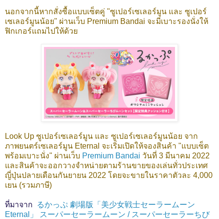
นอกจากนี้หากสั่งซื้อแบบเซ็ตคู่ "ซูเปอร์เซเลอร์มูน และ ซูเปอร์
เซเลอร์มูนน้อย" ผ่านเว็บ Premium Bandai จะมีเบาะรองนั่งให้
ฟิกเกอร์แถมไปให้ด้วย
Look Up ซูเปอร์เซเลอร์มูน และ ซูเปอร์เซเลอร์มูนน้อย จาก
ภาพยนตร์เซเลอร์มูน Eternal จะเริ่มเปิดให้จองสินค้า "แบบเซ็ต
พร้อมเบาะนั่ง" ผ่านเว็บ
Premium Bandai
วันที่ 3 มีนาคม 2022
และสินค้าจะออกวางจำหน่ายตามร้านขายของเล่นทั่วประเทศ
ญี่ปุ่นปลายเดือนกันยายน 2022 โดยจะขายในราคาตัวละ 4,000
เยน (รวมภาษี)
ที่มาจาก
るかっぷ 劇場版「美少女戦士セーラームーン
Eternal」 スーパーセーラームーン / スーパーセーラーちび