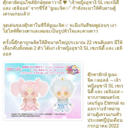
ตุ๊กตายัดนุ่นไซส์ยักษ์สุดคาวาอี้ 💖 "เจ้าหญิงอุซางิ SL เซเรนิตี้
และ เฮลิออส" จากซีรี่ส์ "ยูเมะจิค☆" กำลังจะมาให้คีบผ่านตู้
เครนเกมแล้ว!
จุดเด่นของตุ๊กตาในซีรี่ส์ยูเมะจิค☆ จะมีแก้มสีชมพูอ่อนๆ เงา
ไฮไลท์ที่ดวงตาและผมจะเป็นรูปหัวใจและดวงดาว
ครั้งนี้ตุ๊กตาถูกผลิตให้มีขนาดใหญ่ประมาณ 22 เซนติเมตร มีให้
เลือกคีบทั้งหมด 2 ตัว ได้แก่ เจ้าหญิงอุซางิ SL เซเรนิตี้ และ เฮลิ
ออส
ตุ๊กตายักษ์ ยูเมะ
จิค☆ดอลล์ ～เจ้า
หญิงอุซางิ SL เซเร
นิตี้ และ เฮลิออส～
จากภาพยนตร์เซ
เลอร์มูน Eternal จะ
ออกวางจำหน่าย
ผ่านตู้เครนเกมทั่ว
ประเทศญี่ปุ่นเดือน
กรกฎาคม 2022