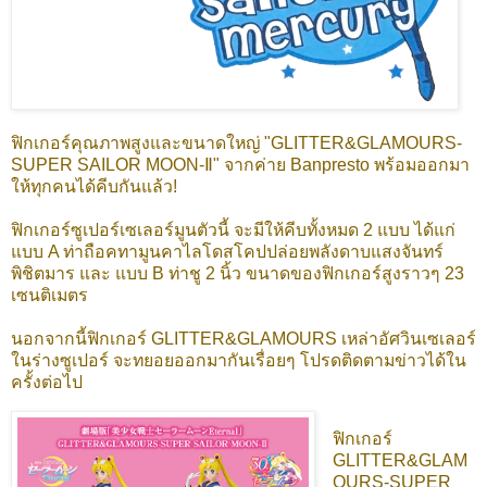
ฟิกเกอร์คุณภาพสูงและขนาดใหญ่ "GLITTER&GLAMOURS-
SUPER SAILOR MOON-Ⅱ" จากค่าย Banpresto พร้อมออกมา
ให้ทุกคนได้คีบกันแล้ว!
ฟิกเกอร์ซูเปอร์เซเลอร์มูนตัวนี้ จะมีให้คีบทั้งหมด 2 แบบ ได้แก่
แบบ A ท่าถือคทามูนคาไลโดสโคปปล่อยพลังดาบแสงจันทร์
พิชิตมาร และ แบบ B ท่าชู 2 นิ้ว ขนาดของฟิกเกอร์สูงราวๆ 23
เซนติเมตร
นอกจากนี้ฟิกเกอร์ GLITTER&GLAMOURS เหล่าอัศวินเซเลอร์
ในร่างซูเปอร์ จะทยอยออกมากันเรื่อยๆ โปรดติดตามข่าวได้ใน
ครั้งต่อไป
ฟิกเกอร์
GLITTER&GLAM
OURS-SUPER