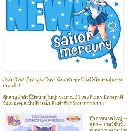
สินค้าใหม่! ตุ๊กตาลูน่าในท่านั่งน่ารักๆ พร้อมให้คีบผ่านตู้เครน
เกมแล้ว!
ตุ๊กตาลูน่าตัวนี้มีขนาดใหญ่ประมาณ 31 เซนติเมตร มีดวงตาที่
จ้องมองคุณเป็นสีส้ม เป็นสินค้าที่น่ารักมากกกกกก ♪
ตุ๊กตาขนาดใหญ่ ～
ลูน่า～ เวอร์ชั่นนั่ง
จะออกวางจำหน่าย