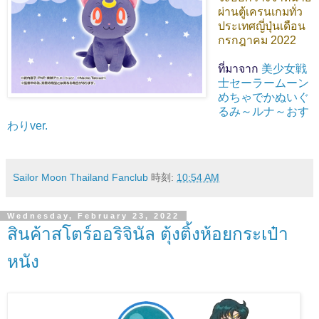
ผ่านตู้เครนเกมทั่ว
ประเทศญี่ปุ่นเดือน
กรกฎาคม 2022
ที่มาจาก
美少女戦
士セーラームーン
めちゃでかぬいぐ
るみ～ルナ～おす
わりver.
Sailor Moon Thailand Fanclub
時刻:
10:54 AM
Wednesday, February 23, 2022
สินค้าสโตร์ออริจินัล ตุ้งติ้งห้อยกระเป๋า
หนัง