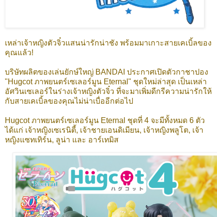
เหล่าเจ้าหญิงตัวจิ๋วแสนน่ารักน่าชัง พร้อมมาเกาะสายเคเบิ้ลของ
คุณแล้ว!
บริษัทผลิตของเล่นยักษ์ใหญ่ BANDAI ประกาศเปิดตัวกาชาปอง
"Hugcot ภาพยนตร์เซเลอร์มูน Eternal" ชุดใหม่ล่าสุด เป็นเหล่า
อัศวินเซเลอร์ในร่างเจ้าหญิงตัวจิ๋ว ที่จะมาเพิ่มดีกรีความน่ารักให้
กับสายเคเบิ้ลของคุณไม่น่าเบื่ออีกต่อไป
Hugcot ภาพยนตร์เซเลอร์มูน Eternal ชุดที่ 4 จะมีทั้งหมด 6 ตัว
ได้แก่ เจ้าหญิงเซเรนิตี้, เจ้าชายเอนดิเมียน, เจ้าหญิงพลูโต, เจ้า
หญิงแซทเทิร์น, ลูน่า และ อาร์เทมิส