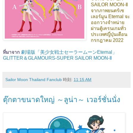
SAILOR MOON-Ⅱ
จากภาพยนตร์เซ
เลอร์มูน Eternal จะ
ออกวางจำหน่าย
ผ่านตู้เครนเกมทั่ว
ประเทศญี่ปุ่นเดือน
กรกฎาคม 2022
ที่มาจาก
劇場版「美少女戦士セーラームーンEternal」
GLITTER＆GLAMOURS-SUPER SAILOR MOON-Ⅱ
Sailor Moon Thailand Fanclub
時刻:
11:15 AM
ตุ๊กตาขนาดใหญ่ ～ลูน่า～ เวอร์ชั่นนั่ง