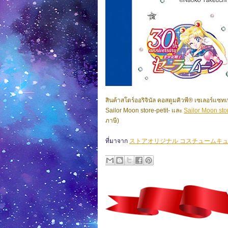
สินค้าสโตร์ออริจินัล คอสตูมคิวพี® เซเลอร์แซทเท
Sailor Moon store-petit- และ
Sailor Moon st
ภาษี)
ที่มาจาก
ストアオリジナル コスチュームキュ