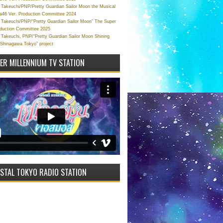
Takeuchi/PNP/Pretty Guardian Sailor Moon the Musical
a46 Ver. Production Committee 2024
Takeuchi/PNP/“Pretty Guardian Sailor Moon” The Super
oduction Committee 2025
Takeuchi, PNP/“Pretty Guardian Sailor Moon Shining
 Shinagawa Tokyo” project
VER MILLENNIUM TV STATION
STAL TOKYO RADIO STATION