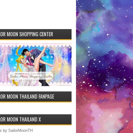
LOR MOON SHOPPING CENTER
LOR MOON THAILAND FANPAGE
LOR MOON THAILAND X
s by SailorMoonTH