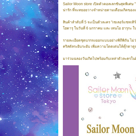
Sailor Moon store เปิดตัวคอลเลกชันสุดพิเศษ "
น่ารัก ที่จะทยอยวางจำหน่ายตามเดือนเกิดของ
สินค้าลำดับที่ 5 จะเป็นตัวละคร "เซเลอร์แซทเทิ
โฮตารุ ในวันที่ 6 มกราคม และ เทนโอ ฮารุกะ ใน
รายละเอียดชุดบรรจงออกแบบอย่างพิถีพิถัน ไม่ว่
คริสตัลระยิบระยับ เพิ่มความโดดเด่นให้ตุ๊กตาด
มาร่วมฉลองวันเกิดไปพร้อมกับเหล่าตัวละครใน