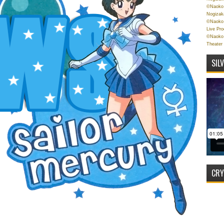
©Naoko 
Nogizak
©Naoko 
Live Pr
©Naoko 
Theater
SIL
CRY