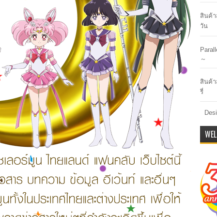
สินค้
วัน
Paral
～
สินค้า
รี่
Desi
WEL