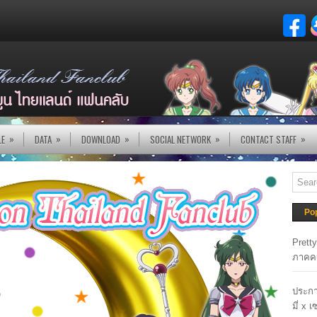
»
»
»
»
»
LE
DATA
DOWNLOAD
SOCIAL NETWORK
CONTACT STAFF
Po
Prett
ภาคค
ประกา
มี่ x 