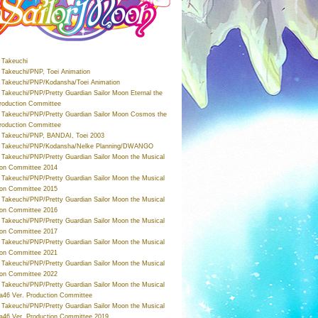
Takeuchi
Takeuchi/PNP, Toei Animation
Takeuchi/PNP/Kodansha/Toei Animation
Takeuchi/PNP/Pretty Guardian Sailor Moon Eternal the
roduction Committee
Takeuchi/PNP/Pretty Guardian Sailor Moon Cosmos the
roduction Committee
Takeuchi/PNP, BANDAI, Toei 2003
 Takeuchi/PNP/Kodansha/Nelke Planning/DWANGO
Takeuchi/PNP/Pretty Guardian Sailor Moon the Musical
ion Committee 2014
Takeuchi/PNP/Pretty Guardian Sailor Moon the Musical
ion Committee 2015
Takeuchi/PNP/Pretty Guardian Sailor Moon the Musical
ion Committee 2016
Takeuchi/PNP/Pretty Guardian Sailor Moon the Musical
ion Committee 2017
Takeuchi/PNP/Pretty Guardian Sailor Moon the Musical
ion Committee 2021
Takeuchi/PNP/Pretty Guardian Sailor Moon the Musical
ion Committee 2022
Takeuchi/PNP/Pretty Guardian Sailor Moon the Musical
a46 Ver. Production Committee
Takeuchi/PNP/Pretty Guardian Sailor Moon the Musical
a46 Ver. Production Committee 2019