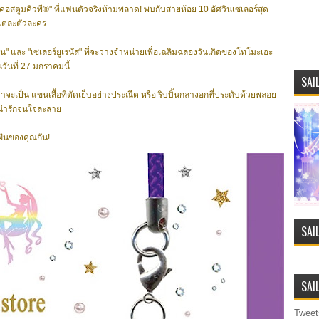
คอสตูมคิวพี®" ที่แฟนตัวจริงห้ามพลาด! พบกับสายห้อย 10 อัศวินเซเลอร์สุด
แต่ละตัวละคร
ร์น" และ "เซเลอร์ยูเรนัส" ที่จะวางจำหน่ายเพื่อเฉลิมฉลองวันเกิดของโทโมะเอะ
วันที่ 27 มกราคมนี้
SAI
าจะเป็น แขนเสื้อที่ตัดเย็บอย่างประณีต หรือ ริบบิ้นกลางอกที่ประดับด้วยพลอย
ูน่ารักจนใจละลาย
ฝันของคุณกัน!
SAI
SAI
Tweet