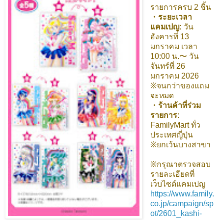
รายการครบ 2 ชิ้น
・ระยะเวลา
แคมเปญ:
วัน
อังคารที่ 13
มกราคม เวลา
10:00 น.〜 วัน
จันทร์ที่ 26
มกราคม 2026
※จนกว่าของแถม
จะหมด
・ร้านค้าที่ร่วม
รายการ:
FamilyMart ทั่ว
ประเทศญี่ปุ่น
※ยกเว้นบางสาขา
※กรุณาตรวจสอบ
รายละเอียดที่
เว็บไซต์แคมเปญ
https://www.family.
co.jp/campaign/sp
ot/2601_kashi-