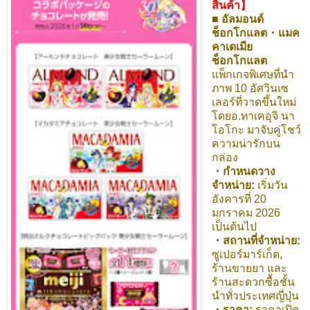
สินค้า】
■
อัลมอนด์
ช็อกโกแลต・แมค
คาเดเมีย
ช็อกโกแลต
แพ็กเกจพิเศษที่นำ
ภาพ 10 อัศวินเซ
เลอร์ที่วาดขึ้นใหม่
โดยอ.ทาเคอุจิ นา
โอโกะ มาจับคู่โชว์
ความน่ารักบน
กล่อง
・กำหนดวาง
จำหน่าย:
เริ่มวัน
อังคารที่ 20
มกราคม 2026
เป็นต้นไป
・สถานที่จำหน่าย:
ซูเปอร์มาร์เก็ต,
ร้านขายยา และ
ร้านสะดวกซื้อชั้น
นำทั่วประเทศญี่ปุ่น
・ราคา:
ราคาเปิด