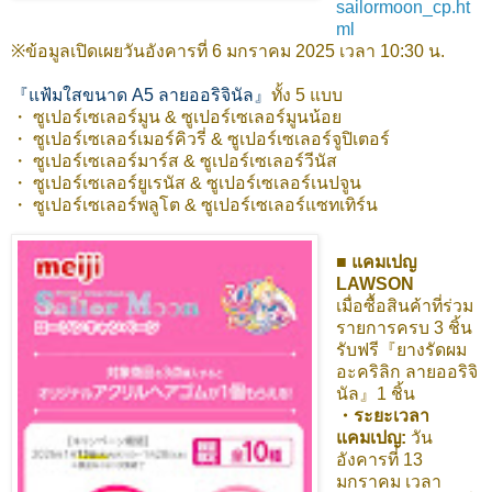
sailormoon_cp.ht
ml
※ข้อมูลเปิดเผยวันอังคารที่ 6 มกราคม 2025 เวลา 10:30 น.
『แฟ้มใสขนาด A5 ลายออริจินัล』
ทั้ง 5 แบบ
・ ซูเปอร์เซเลอร์มูน & ซูเปอร์เซเลอร์มูนน้อย
・ ซูเปอร์เซเลอร์เมอร์คิวรี่ & ซูเปอร์เซเลอร์จูปิเตอร์
・ ซูเปอร์เซเลอร์มาร์ส & ซูเปอร์เซเลอร์วีนัส
・ ซูเปอร์เซเลอร์ยูเรนัส & ซูเปอร์เซเลอร์เนปจูน
・ ซูเปอร์เซเลอร์พลูโต & ซูเปอร์เซเลอร์แซทเทิร์น
■ แคมเปญ
LAWSON
เมื่อซื้อสินค้าที่ร่วม
รายการครบ 3 ชิ้น
รับฟรี『ยางรัดผม
อะคริลิก ลายออริจิ
นัล』1 ชิ้น
・ระยะเวลา
แคมเปญ:
วัน
อังคารที่ 13
มกราคม เวลา