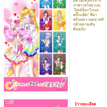
อัศวินเซเลอร์จาก
ภาพวาดใหม่ และ
"มิลค์ช็อกโกแล
ตบิ๊กแพ็ค" ที่มา
พร้อมความคลาสสิ
กด้วยลายเส้น
ต้นฉบับ
【รายละเอียด