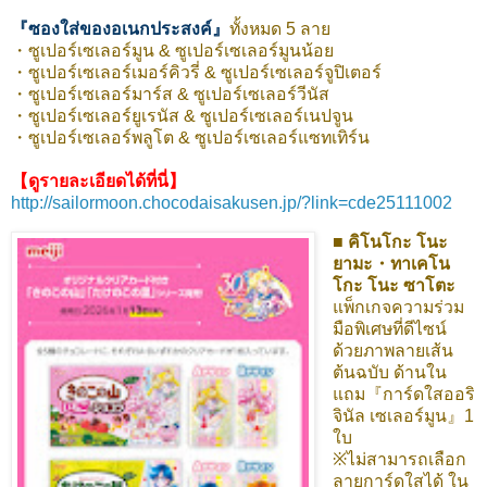
『ซองใส่ของอเนกประสงค์』
ทั้งหมด 5 ลาย
・ซูเปอร์เซเลอร์มูน & ซูเปอร์เซเลอร์มูนน้อย
・ซูเปอร์เซเลอร์เมอร์คิวรี่ & ซูเปอร์เซเลอร์จูปิเตอร์
・ซูเปอร์เซเลอร์มาร์ส & ซูเปอร์เซเลอร์วีนัส
・ซูเปอร์เซเลอร์ยูเรนัส & ซูเปอร์เซเลอร์เนปจูน
・ซูเปอร์เซเลอร์พลูโต & ซูเปอร์เซเลอร์แซทเทิร์น
【ดูรายละเอียดได้ที่นี่】
http://sailormoon.chocodaisakusen.jp/?link=cde25111002
■ คิโนโกะ โนะ
ยามะ・ทาเคโน
โกะ โนะ ซาโตะ
แพ็กเกจความร่วม
มือพิเศษที่ดีไซน์
ด้วยภาพลายเส้น
ต้นฉบับ ด้านใน
แถม『การ์ดใสออริ
จินัล เซเลอร์มูน』1
ใบ
※ไม่สามารถเลือก
ลายการ์ดใสได้ ใน