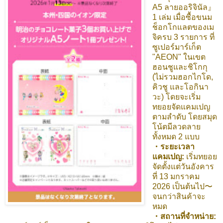
A5 ลายออริจินัล』
1 เล่ม เมื่อซื้อขนม
ช็อกโกแลตของเม
จิครบ 3 รายการ ที่
ซูเปอร์มาร์เก็ต
"AEON" ในเขต
ฮอนชูและชิโกกุ
(ไม่รวมฮอกไกโด,
คิวชู และโอกินา
วะ) โดยจะเริ่ม
ทยอยจัดแคมเปญ
ตามลำดับ โดยสมุด
โน้ตมีลวดลาย
ทั้งหมด 2 แบบ
・ระยะเวลา
แคมเปญ:
เริ่มทยอย
จัดตั้งแต่วันอังคาร
ที่ 13 มกราคม
2026 เป็นต้นไป〜
จนกว่าสินค้าจะ
หมด
・สถานที่จำหน่าย: