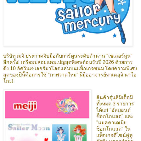
บริษัท เมจิ ประกาศจับมือกับการ์ตูนระดับตำนาน "เซเลอร์มูน"
อีกครั้ง! เตรียมปล่อยแคมเปญสุดพิเศษต้อนรับปี 2026 ด้วยการ
ดึง 10 อัศวินเซเลอร์มาโลดแล่นบนแพ็กเกจขนม โดยความพิเศษ
สุดของปีนี้คือการใช้ "ภาพวาดใหม่" ฝีมืออาจารย์ทาเคอุจิ นาโอ
โกะ!
สินค้ารุ่นลิมิเต็ดมี
ทั้งหมด 3 รายการ
ได้แก่ "อัลมอนด์
ช็อกโกแลต" และ
"แมคคาเดเมีย
ช็อกโกแลต" ใน
แพ็กเกจดีไซน์คู่หู