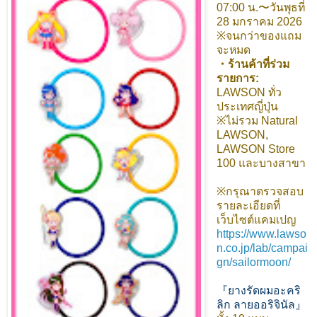
07:00 น.〜วันพุธที่
28 มกราคม 2026
※จนกว่าของแถม
จะหมด
・ร้านค้าที่ร่วม
รายการ:
LAWSON ทั่ว
ประเทศญี่ปุ่น
※ไม่รวม Natural
LAWSON,
LAWSON Store
100 และบางสาขา
※กรุณาตรวจสอบ
รายละเอียดที่
เว็บไซต์แคมเปญ
https://www.lawso
n.co.jp/lab/campai
gn/sailormoon/
『ยางรัดผมอะคริ
ลิก ลายออริจินัล』