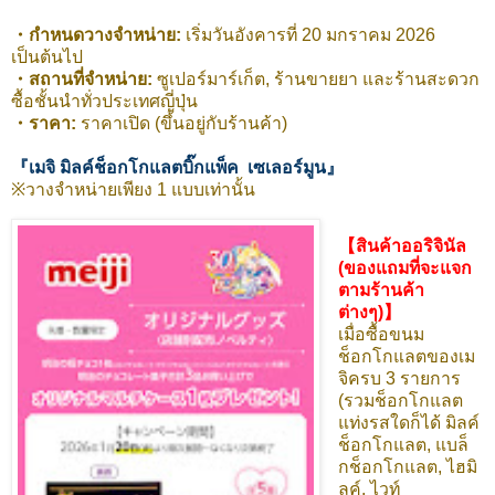
・กำหนดวางจำหน่าย:
เริ่มวันอังคารที่ 20 มกราคม 2026
เป็นต้นไป
・สถานที่จำหน่าย:
ซูเปอร์มาร์เก็ต, ร้านขายยา และร้านสะดวก
ซื้อชั้นนำทั่วประเทศญี่ปุ่น
・ราคา:
ราคาเปิด (ขึ้นอยู่กับร้านค้า)
『เมจิ มิลค์ช็อกโกแลตบิ๊กแพ็ค เซเลอร์มูน』
※วางจำหน่ายเพียง 1 แบบเท่านั้น
【สินค้าออริจินัล
(ของแถมที่จะแจก
ตามร้านค้า
ต่างๆ)】
เมื่อซื้อขนม
ช็อกโกแลตของเม
จิครบ 3 รายการ
(รวมช็อกโกแลต
แท่งรสใดก็ได้ มิลค์
ช็อกโกแลต, แบล็
กช็อกโกแลต, ไฮมิ
ลค์, ไวท์