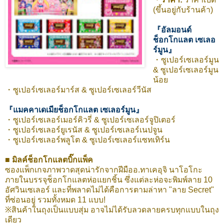
(ขึ้นอยู่กับร้านค้า)
『อัลมอนด์
ช็อกโกแลต เซเลอ
ร์มูน』
・ซูเปอร์เซเลอร์มูน
& ซูเปอร์เซเลอร์มูน
น้อย
・ซูเปอร์เซเลอร์มาร์ส & ซูเปอร์เซเลอร์วีนัส
『แมคคาเดเมียช็อกโกแลต เซเลอร์มูน』
・ซูเปอร์เซเลอร์เมอร์คิวรี่ & ซูเปอร์เซเลอร์จูปิเตอร์
・ซูเปอร์เซเลอร์ยูเรนัส & ซูเปอร์เซเลอร์เนปจูน
・ซูเปอร์เซเลอร์พลูโต & ซูเปอร์เซเลอร์แซทเทิร์น
■
มิลค์ช็อกโกแลตบิ๊กแพ็ค
ซองแพ็กเกจภาพวาดสุดน่ารักจากฝีมืออ.ทาเคอุจิ นาโอโกะ
ภายในบรรจุช็อกโกแลตห่อแยกชิ้น ซึ่งแต่ละห่อจะพิมพ์ลาย 10
อัศวินเซเลอร์ และที่พลาดไม่ได้คือการตามล่าหา "ลาย Secret"
ที่ซ่อนอยู่ รวมทั้งหมด 11 แบบ!
※สินค้าในถุงเป็นแบบสุ่ม อาจไม่ได้รับลวดลายครบทุกแบบในถุง
เดียว