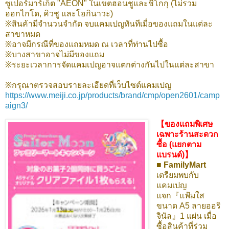
ซูเปอร์มาร์เก็ต "AEON" ในเขตฮอนชูและชิโกกุ (ไม่รวม
ฮอกไกโด, คิวชู และโอกินาวะ)
※สินค้ามีจำนวนจำกัด จบแคมเปญทันทีเมื่อของแถมในแต่ละ
สาขาหมด
※อาจมีกรณีที่ของแถมหมด ณ เวลาที่ท่านไปซื้อ
※บางสาขาอาจไม่มีของแถม
※ระยะเวลาการจัดแคมเปญอาจแตกต่างกันไปในแต่ละสาขา
※กรุณาตรวจสอบรายละเอียดที่เว็บไซต์แคมเปญ
https://www.meiji.co.jp/products/brand/cmp/open2601/camp
aign3/
【ของแถมพิเศษ
เฉพาะร้านสะดวก
ซื้อ (แยกตาม
แบรนด์)】
■ FamilyMart
เตรียมพบกับ
แคมเปญ
แจก『แฟ้มใส
ขนาด A5 ลายออริ
จินัล』1 แผ่น เมื่อ
ซื้อสินค้าที่ร่วม