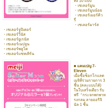
ทั้ง 10 แบบ
・เซเลอร์มูน
・เซเลอร์มูนน้อย
・เซเลอร์เมอร์คิว
รี่
・เซเลอร์มาร์ส
・เซเลอร์จูปิเตอร์
・เซเลอร์วีนัส
・เซเลอร์ยูเรนัส
・เซเลอร์เนปจูน
・เซเลอร์พลูโต
・เซเลอร์แซทเทิร์น
■ แคมเปญ 7-
Eleven
เมื่อซื้อช็อกโกแลต
เมจิที่ร่วมรายการ 3
ชิ้น (คละแบบได้)
ในใบเสร็จเดียว รับ
ฟรี『กระจกพกพาท
รงกลม ลายออริจิ
นัล 1 ชิ้น