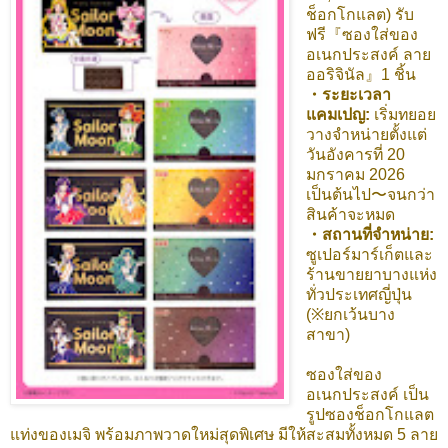
ช็อกโกแลต) รับ
ฟรี『ซองใส่ของ
อเนกประสงค์ ลาย
ออริจินัล』1 ชิ้น
・ระยะเวลา
แคมเปญ:
เริ่มทยอย
วางจำหน่ายตั้งแต่
วันอังคารที่ 20
มกราคม 2026
เป็นต้นไป〜จนกว่า
สินค้าจะหมด
・สถานที่จำหน่าย:
ซูเปอร์มาร์เก็ตและ
ร้านขายยาบางแห่ง
ทั่วประเทศญี่ปุ่น
(※ยกเว้นบาง
สาขา)
ซองใส่ของ
อเนกประสงค์ เป็น
รูปซองช็อกโกแลต
แท่งของเมจิ พร้อมภาพวาดใหม่สุดพิเศษ มีให้สะสมทั้งหมด 5 ลาย