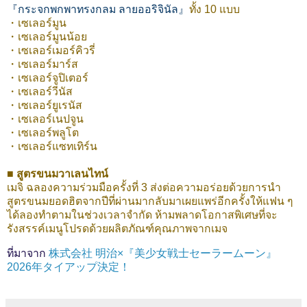
『กระจกพกพาทรงกลม ลายออริจินัล』
ทั้ง 10 แบบ
・เซเลอร์มูน
・เซเลอร์มูนน้อย
・เซเลอร์เมอร์คิวรี่
・เซเลอร์มาร์ส
・เซเลอร์จูปิเตอร์
・เซเลอร์วีนัส
・เซเลอร์ยูเรนัส
・เซเลอร์เนปจูน
・เซเลอร์พลูโต
・เซเลอร์แซทเทิร์น
■ สูตรขนมวาเลนไทน์
เมจิ ฉลองความร่วมมือครั้งที่ 3 ส่งต่อความอร่อยด้วยการนำ
สูตรขนมยอดฮิตจากปีที่ผ่านมากลับมาเผยแพร่อีกครั้งให้แฟน ๆ
ได้ลองทำตามในช่วงเวลาจำกัด ห้ามพลาดโอกาสพิเศษที่จะ
รังสรรค์เมนูโปรดด้วยผลิตภัณฑ์คุณภาพจากเมจ
ที่มาจาก
株式会社 明治×『美少女戦士セーラームーン』
2026年タイアップ決定！