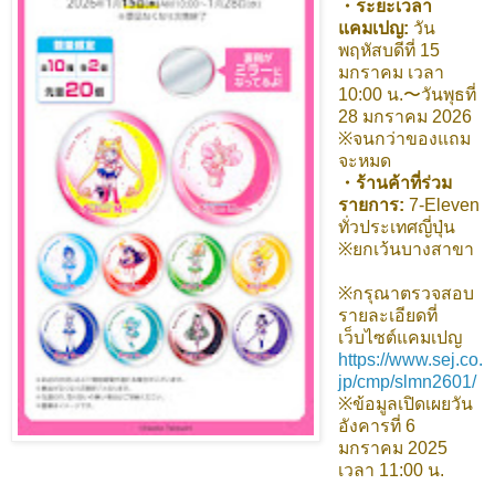
・ระยะเวลา
แคมเปญ:
วัน
พฤหัสบดีที่ 15
มกราคม เวลา
10:00 น.〜วันพุธที่
28 มกราคม 2026
※จนกว่าของแถม
จะหมด
・ร้านค้าที่ร่วม
รายการ:
7-Eleven
ทั่วประเทศญี่ปุ่น
※ยกเว้นบางสาขา
※กรุณาตรวจสอบ
รายละเอียดที่
เว็บไซต์แคมเปญ
https://www.sej.co.
jp/cmp/slmn2601/
※ข้อมูลเปิดเผยวัน
อังคารที่ 6
มกราคม 2025
เวลา 11:00 น.