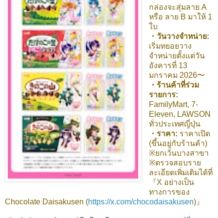
กล่องจะสุ่มลาย A
หรือ ลาย B มาให้ 1
ใบ
・วันวางจำหน่าย:
เริ่มทยอยวาง
จำหน่ายตั้งแต่วัน
อังคารที่ 13
มกราคม 2026〜
・ร้านค้าที่ร่วม
รายการ:
FamilyMart, 7-
Eleven, LAWSON
ทั่วประเทศญี่ปุ่น
・ราคา:
ราคาเปิด
(ขึ้นอยู่กับร้านค้า)
※ยกเว้นบางสาขา
※ตรวจสอบราย
ละเอียดเพิ่มเติมได้ที่
『X อย่างเป็น
ทางการของ
Chocolate Daisakusen (
https://x.com/chocodaisakusen
)』