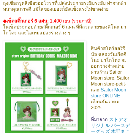
ถุงเชือกรูดสีเขียวออโรราที่เปล่งประกายระยิบระยับ ทำจากผ้า
หนาคุณภาพดี แม้ใส่ของเยอะก็ยังแข็งแรงไม่ขาดง่าย
◆เซ็ตสติ๊กเกอร์ 6 แผ่น:
1,400 เยน (รวมภาษี)
ในเซ็ตประกอบด้วยสติ๊กเกอร์ 6 แผ่น ที่มีลวดลายของคิโนะ มา
โกโตะ และไอเทมแปลงร่างต่าง ๆ
สินค้าสโตร์ออริจิ
นัล ฉลองวันเกิดคิ
โนะ มาโกโตะ
จะ
ออกวางจำหน่าย
ผ่านร้าน Sailor
Moon store, Sailor
Moon store-petit-
และ
Sailor Moon
store ONLINE
เดือนธันวาคม
2025
ที่มาจาก
ストアオ
リジナル バースデ
ーグッズ 木野まこ