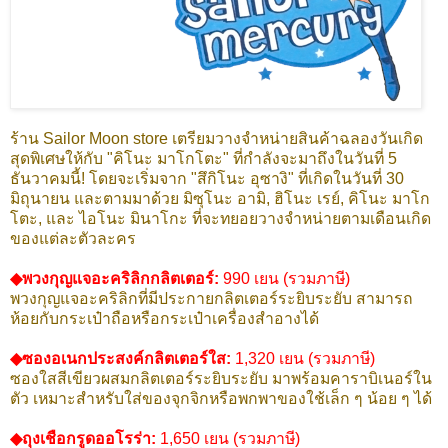
ร้าน Sailor Moon store เตรียมวางจำหน่ายสินค้าฉลองวันเกิด
สุดพิเศษให้กับ "คิโนะ มาโกโตะ" ที่กำลังจะมาถึงในวันที่ 5
ธันวาคมนี้! โดยจะเริ่มจาก "สึกิโนะ อุซางิ" ที่เกิดในวันที่ 30
มิถุนายน และตามมาด้วย มิซุโนะ อามิ, ฮิโนะ เรย์, คิโนะ มาโก
โตะ, และ ไอโนะ มินาโกะ ที่จะทยอยวางจำหน่ายตามเดือนเกิด
ของแต่ละตัวละคร
◆พวงกุญแจอะคริลิกกลิตเตอร์:
990 เยน (รวมภาษี)
พวงกุญแจอะคริลิกที่มีประกายกลิตเตอร์ระยิบระยับ สามารถ
ห้อยกับกระเป๋าถือหรือกระเป๋าเครื่องสำอางได้
◆ซองอเนกประสงค์กลิตเตอร์ใส:
1,320 เยน (รวมภาษี)
ซองใสสีเขียวผสมกลิตเตอร์ระยิบระยับ มาพร้อมคาราบิเนอร์ใน
ตัว เหมาะสำหรับใส่ของจุกจิกหรือพกพาของใช้เล็ก ๆ น้อย ๆ ได้
◆ถุงเชือกรูดออโรร่า:
1,650 เยน (รวมภาษี)